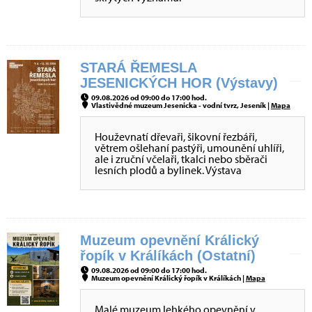
STARÁ ŘEMESLA
JESENICKÝCH HOR (Výstavy)
09.08.2026 od 09:00 do 17:00 hod.
Vlastivědné muzeum Jesenicka - vodní tvrz, Jeseník |
Mapa
Houževnatí dřevaři, šikovní řezbáři,
větrem ošlehaní pastýři, umounění uhlíři,
ale i zruční včelaři, tkalci nebo sběrači
lesních plodů a bylinek. Výstava
Muzeum opevnění Králický
řopík v Králíkách (Ostatní)
09.08.2026 od 09:00 do 17:00 hod.
Muzeum opevnění Králický řopík v Králíkách |
Mapa
Malé muzeum lehkého opevnění v