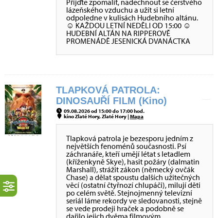
Přijďte zpomalit, nadechnout se čerstvého
lázeňského vzduchu a užít si letní
odpoledne v kulisách Hudebního altánu.
☺ KAŽDOU LETNÍ NEDĚLI OD 15:00 ☺
HUDEBNÍ ALTÁN NA RIPPEROVĚ
PROMENÁDĚ JESENICKÁ DVANÁCTKA
TLAPKOVÁ PATROLA:
DINOSAUŘÍ FILM (Kino)
09.08.2026 od 15:00 do 17:00 hod.
kino Zlaté Hory, Zlaté Hory |
Mapa
Tlapková patrola je bezesporu jedním z
největších fenoménů současnosti. Psí
záchranáře, kteří umějí létat s letadlem
(kříženkyně Skye), hasit požáry (dalmatin
Marshall), strážit zákon (německý ovčák
Chase) a dělat spoustu dalších užitečných
věcí (ostatní čtyřnozí chlupáči), milují děti
po celém světě. Stejnojmenný televizní
seriál láme rekordy ve sledovanosti, stejně
se vede prodeji hraček a podobně se
dařilo jejich dvěma filmovým