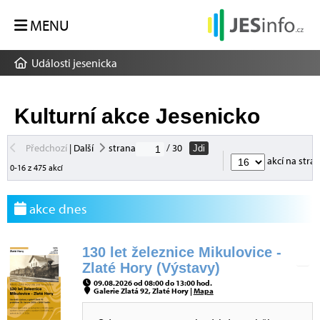
MENU
Události jesenicka
Kulturní akce Jesenicko
Předchozí
|
Další
strana
/ 30
Jdi
akcí na stra
0-16 z 475 akcí
akce dnes
130 let železnice Mikulovice -
Zlaté Hory (Výstavy)
09.08.2026 od 08:00 do 13:00 hod.
Galerie Zlatá 92, Zlaté Hory |
Mapa