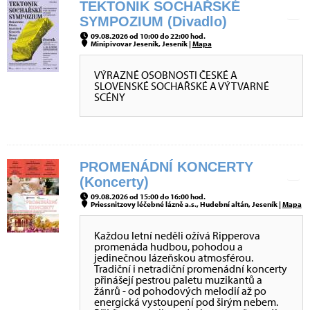
TEKTONIK SOCHAŘSKÉ
SYMPOZIUM (Divadlo)
09.08.2026 od 10:00 do 22:00 hod.
Minipivovar Jeseník, Jeseník |
Mapa
VÝRAZNÉ OSOBNOSTI ČESKÉ A
SLOVENSKÉ SOCHAŘSKÉ A VÝTVARNÉ
SCÉNY
PROMENÁDNÍ KONCERTY
(Koncerty)
09.08.2026 od 15:00 do 16:00 hod.
Priessnitzovy léčebné lázně a.s., Hudební altán, Jeseník |
Mapa
Každou letní neděli ožívá Ripperova
promenáda hudbou, pohodou a
jedinečnou lázeňskou atmosférou.
Tradiční i netradiční promenádní koncerty
přinášejí pestrou paletu muzikantů a
žánrů - od pohodových melodií až po
energická vystoupení pod širým nebem.