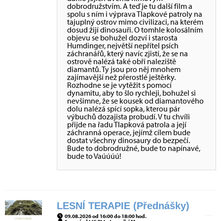
dobrodružstvím. A teď je tu další film a
spolu s ním i výprava Tlapkové patroly na
tajuplný ostrov mimo civilizaci, na kterém
dosud žijí dinosauři. O tomhle kolosálním
objevu se bohužel dozví i starosta
Humdinger, největší nepřítel psích
záchranářů, který navíc zjistí, že se na
ostrově nalézá také obří naleziště
diamantů. Ty jsou pro něj mnohem
zajímavější než přerostlé ještěrky.
Rozhodne se je vytěžit s pomocí
dynamitu, aby to šlo rychleji, bohužel si
nevšimne, že se kousek od diamantového
dolu nalézá spící sopka, kterou pár
výbuchů dozajista probudí. V tu chvíli
přijde na řadu Tlapková patrola a její
záchranná operace, jejímž cílem bude
dostat všechny dinosaury do bezpečí.
Bude to dobrodružné, bude to napínavé,
bude to Vaúúúú!
LESNÍ TERAPIE (Přednášky)
09.08.2026 od 16:00 do 18:00 hod.