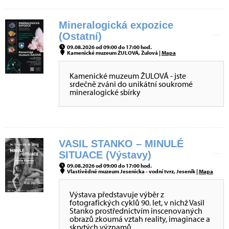
Mineralogická expozice
(Ostatní)
09.08.2026 od 09:00 do 17:00 hod.
Kamenické muzeum ŽULOVÁ, Žulová |
Mapa
Kamenické muzeum ŽULOVÁ - jste
srdečně zváni do unikátní soukromé
mineralogické sbírky
VASIL STANKO – MINULÉ
SITUACE (Výstavy)
09.08.2026 od 09:00 do 17:00 hod.
Vlastivědné muzeum Jesenicka - vodní tvrz, Jeseník |
Mapa
Výstava představuje výběr z
fotografických cyklů 90. let, v nichž Vasil
Stanko prostřednictvím inscenovaných
obrazů zkoumá vztah reality, imaginace a
skrytých významů.