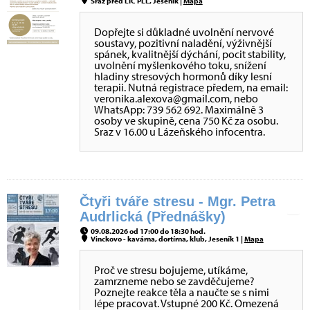
Sraz před LIC PLL, Jeseník |
Mapa
Dopřejte si důkladné uvolnění nervové
soustavy, pozitivní naladění, výživnější
spánek, kvalitnější dýchání, pocit stability,
uvolnění myšlenkového toku, snížení
hladiny stresových hormonů díky lesní
terapii. Nutná registrace předem, na email:
veronika.alexova@gmail.com, nebo
WhatsApp: 739 562 692. Maximálně 3
osoby ve skupině, cena 750 Kč za osobu.
Sraz v 16.00 u Lázeňského infocentra.
Čtyři tváře stresu - Mgr. Petra
Audrlická (Přednášky)
09.08.2026 od 17:00 do 18:30 hod.
Vinckovo - kavárna, dortírna, klub, Jeseník 1 |
Mapa
Proč ve stresu bojujeme, utíkáme,
zamrzneme nebo se zavděčujeme?
Poznejte reakce těla a naučte se s nimi
lépe pracovat. Vstupné 200 Kč. Omezená