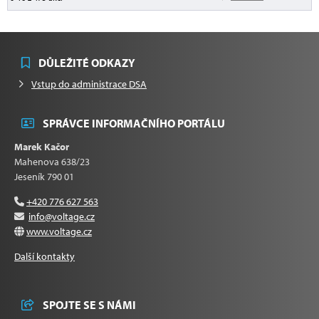
DŮLEŽITÉ ODKAZY
Vstup do administrace DSA
SPRÁVCE INFORMAČNÍHO PORTÁLU
Marek Kačor
Mahenova 638/23
Jeseník 790 01
+420 776 627 563
info@voltage.cz
www.voltage.cz
Další kontakty
SPOJTE SE S NÁMI