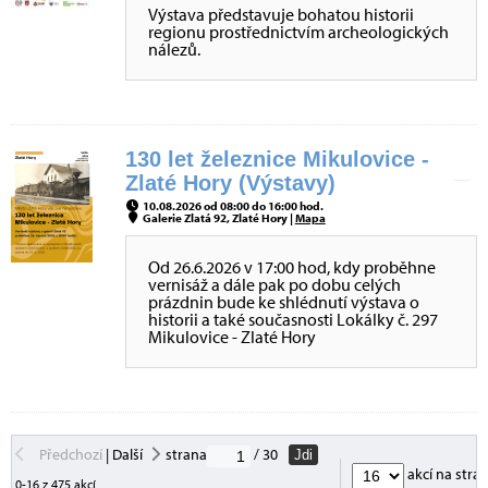
Výstava představuje bohatou historii
regionu prostřednictvím archeologických
nálezů.
130 let železnice Mikulovice -
Zlaté Hory (Výstavy)
10.08.2026 od 08:00 do 16:00 hod.
Galerie Zlatá 92, Zlaté Hory |
Mapa
Od 26.6.2026 v 17:00 hod, kdy proběhne
vernisáž a dále pak po dobu celých
prázdnin bude ke shlédnutí výstava o
historii a také současnosti Lokálky č. 297
Mikulovice - Zlaté Hory
Předchozí
|
Další
strana
/ 30
Jdi
akcí na stra
0-16 z 475 akcí