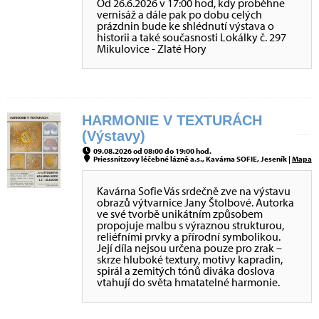
Od 26.6.2026 v 17:00 hod, kdy proběhne
vernisáž a dále pak po dobu celých
prázdnin bude ke shlédnutí výstava o
historii a také současnosti Lokálky č. 297
Mikulovice - Zlaté Hory
HARMONIE V TEXTURÁCH
(Výstavy)
09.08.2026 od 08:00 do 19:00 hod.
Priessnitzovy léčebné lázně a.s., Kavárna SOFIE, Jeseník |
Mapa
Kavárna Sofie Vás srdečně zve na výstavu
obrazů výtvarnice Jany Štolbové. Autorka
ve své tvorbě unikátním způsobem
propojuje malbu s výraznou strukturou,
reliéfními prvky a přírodní symbolikou.
Její díla nejsou určena pouze pro zrak –
skrze hluboké textury, motivy kapradin,
spirál a zemitých tónů diváka doslova
vtahují do světa hmatatelné harmonie.