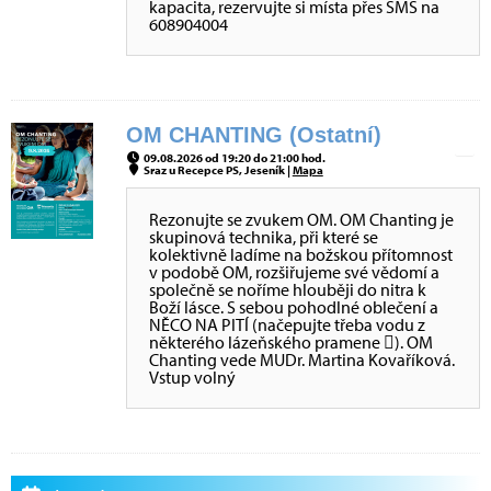
kapacita, rezervujte si místa přes SMS na
608904004
OM CHANTING (Ostatní)
09.08.2026 od 19:20 do 21:00 hod.
Sraz u Recepce PS, Jeseník |
Mapa
Rezonujte se zvukem OM. OM Chanting je
skupinová technika, při které se
kolektivně ladíme na božskou přítomnost
v podobě OM, rozšiřujeme své vědomí a
společně se noříme hlouběji do nitra k
Boží lásce. S sebou pohodlné oblečení a
NĚCO NA PITÍ (načepujte třeba vodu z
některého lázeňského pramene ). OM
Chanting vede MUDr. Martina Kovaříková.
Vstup volný