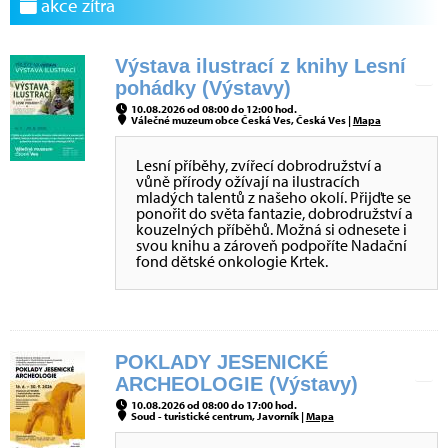
akce zítra
Výstava ilustrací z knihy Lesní
pohádky (Výstavy)
10.08.2026 od 08:00 do 12:00 hod.
Válečné muzeum obce Česká Ves, Česká Ves |
Mapa
Lesní příběhy, zvířecí dobrodružství a
vůně přírody ožívají na ilustracích
mladých talentů z našeho okolí. Přijďte se
ponořit do světa fantazie, dobrodružství a
kouzelných příběhů. Možná si odnesete i
svou knihu a zároveň podpoříte Nadační
fond dětské onkologie Krtek.
POKLADY JESENICKÉ
ARCHEOLOGIE (Výstavy)
10.08.2026 od 08:00 do 17:00 hod.
Soud - turistické centrum, Javorník |
Mapa