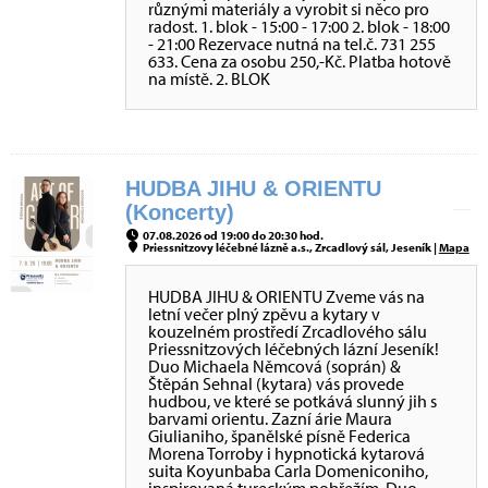
různými materiály a vyrobit si něco pro
radost. 1. blok - 15:00 - 17:00 2. blok - 18:00
- 21:00 Rezervace nutná na tel.č. 731 255
633. Cena za osobu 250,-Kč. Platba hotově
na místě. 2. BLOK
HUDBA JIHU & ORIENTU
(Koncerty)
07.08.2026 od 19:00 do 20:30 hod.
Priessnitzovy léčebné lázně a.s., Zrcadlový sál, Jeseník |
Mapa
HUDBA JIHU & ORIENTU Zveme vás na
letní večer plný zpěvu a kytary v
kouzelném prostředí Zrcadlového sálu
Priessnitzových léčebných lázní Jeseník!
Duo Michaela Němcová (soprán) &
Štěpán Sehnal (kytara) vás provede
hudbou, ve které se potkává slunný jih s
barvami orientu. Zazní árie Maura
Giulianiho, španělské písně Federica
Morena Torroby i hypnotická kytarová
suita Koyunbaba Carla Domeniconiho,