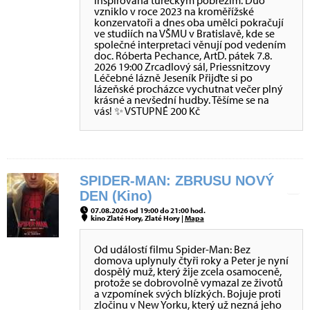
inspirovaná tureckým pobřežím. Duo
vzniklo v roce 2023 na kroměřížské
konzervatoři a dnes oba umělci pokračují
ve studiích na VŠMU v Bratislavě, kde se
společné interpretaci věnují pod vedením
doc. Róberta Pechance, ArtD. pátek 7.8.
2026 19:00 Zrcadlový sál, Priessnitzovy
Léčebné lázně Jeseník Přijďte si po
lázeňské procházce vychutnat večer plný
krásné a nevšední hudby. Těšíme se na
vás! ✨ VSTUPNÉ 200 Kč
SPIDER-MAN: ZBRUSU NOVÝ
DEN (Kino)
07.08.2026 od 19:00 do 21:00 hod.
kino Zlaté Hory, Zlaté Hory |
Mapa
Od událostí filmu Spider-Man: Bez
domova uplynuly čtyři roky a Peter je nyní
dospělý muž, který žije zcela osamoceně,
protože se dobrovolně vymazal ze životů
a vzpomínek svých blízkých. Bojuje proti
zločinu v New Yorku, který už nezná jeho