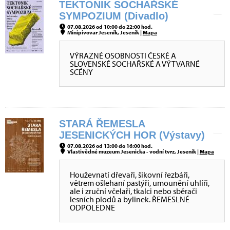
TEKTONIK SOCHAŘSKÉ
SYMPOZIUM (Divadlo)
07.08.2026 od 10:00 do 22:00 hod.
Minipivovar Jeseník, Jeseník |
Mapa
VÝRAZNÉ OSOBNOSTI ČESKÉ A
SLOVENSKÉ SOCHAŘSKÉ A VÝTVARNÉ
SCÉNY
STARÁ ŘEMESLA
JESENICKÝCH HOR (Výstavy)
07.08.2026 od 13:00 do 16:00 hod.
Vlastivědné muzeum Jesenicka - vodní tvrz, Jeseník |
Mapa
Houževnatí dřevaři, šikovní řezbáři,
větrem ošlehaní pastýři, umounění uhlíři,
ale i zruční včelaři, tkalci nebo sběrači
lesních plodů a bylinek. ŘEMESLNÉ
ODPOLEDNE