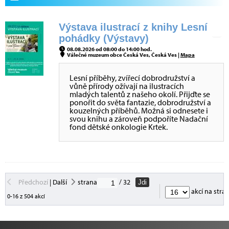
Výstava ilustrací z knihy Lesní
pohádky (Výstavy)
08.08.2026 od 08:00 do 14:00 hod.
Válečné muzeum obce Česká Ves, Česká Ves |
Mapa
Lesní příběhy, zvířecí dobrodružství a
vůně přírody ožívají na ilustracích
mladých talentů z našeho okolí. Přijďte se
ponořit do světa fantazie, dobrodružství a
kouzelných příběhů. Možná si odnesete i
svou knihu a zároveň podpoříte Nadační
fond dětské onkologie Krtek.
Předchozí
|
Další
strana
/ 32
Jdi
akcí na stra
0-16 z 504 akcí