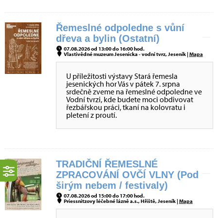
Řemeslné odpoledne s vůní
dřeva a bylin (Ostatní)
07.08.2026 od 13:00 do 16:00 hod.
Vlastivědné muzeum Jesenicka - vodní tvrz, Jeseník |
Mapa
U příležitosti výstavy Stará řemesla
jesenických hor Vás v pátek 7. srpna
srdečně zveme na řemeslné odpoledne ve
Vodní tvrzi, kde budete moci obdivovat
řezbářskou práci, tkaní na kolovratu i
pletení z proutí.
TRADIČNÍ ŘEMESLNÉ
ZPRACOVÁNÍ OVČÍ VLNY (Pod
širým nebem / festivaly)
07.08.2026 od 15:00 do 17:00 hod.
Priessnitzovy léčebné lázně a.s., Hřiště, Jeseník |
Mapa