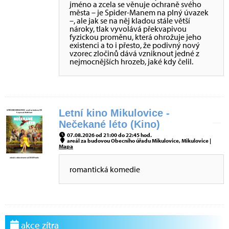
jméno a zcela se věnuje ochraně svého
města – je Spider-Manem na plný úvazek
–, ale jak se na něj kladou stále větší
nároky, tlak vyvolává překvapivou
fyzickou proměnu, která ohrožuje jeho
existenci a to i přesto, že podivný nový
vzorec zločinů dává vzniknout jedné z
nejmocnějších hrozeb, jaké kdy čelil.
Letní kino Mikulovice -
Nečekané léto (Kino)
07.08.2026 od 21:00 do 22:45 hod.
areál za budovou Obecního úřadu Mikulovice, Mikulovice |
Mapa
romantická komedie
akce zítra