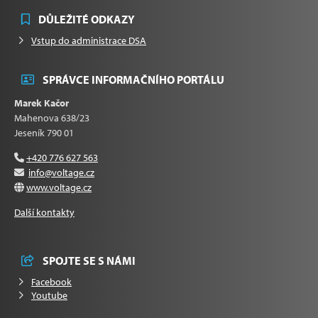
DŮLEŽITÉ ODKAZY
Vstup do administrace DSA
SPRÁVCE INFORMAČNÍHO PORTÁLU
Marek Kačor
Mahenova 638/23
Jeseník 790 01
+420 776 627 563
info@voltage.cz
www.voltage.cz
Další kontakty
SPOJTE SE S NÁMI
Facebook
Youtube