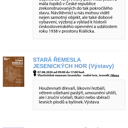
mála řopíků v České republice
zrekonstruovaných do tak pokročilého
stavu. Návštěvníci u nás mohou vidět
nejen samotný objekt, ale také dobové
vybavení, výzbroj a výklad k historii
československého opevnění a událostem
roku 1938 v prostoru Králicka.
STARÁ ŘEMESLA
JESENICKÝCH HOR (Výstavy)
07.08.2026 od 09:00 do 17:00 hod.
Vlastivědné muzeum Jesenicka - vodní tvrz, Jeseník |
Mapa
Houževnatí dřevaři, šikovní řezbáři,
větrem ošlehaní pastýři, umounění uhlíři,
ale i zruční včelaři, tkalci nebo sběrači
lesních plodů a bylinek. Výstava