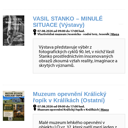
VASIL STANKO – MINULÉ
SITUACE (Výstavy)
07.08.2026 od 09:00 do 17:00 hod.
Vlastivědné muzeum Jesenicka - vodní tvrz, Jeseník |
Mapa
Výstava představuje výběr z
fotografických cyklů 90. let, v nichž Vasil
Stanko prostřednictvím inscenovaných
obrazů zkoumá vztah reality, imaginace a
skrytých významů.
Muzeum opevnění Králický
řopík v Králíkách (Ostatní)
07.08.2026 od 09:00 do 17:00 hod.
Muzeum opevnění Králický řopík v Králíkách |
Mapa
Malé muzeum lehkého opevnění v
objektu LO vz. 37, který patří mezi jeden z