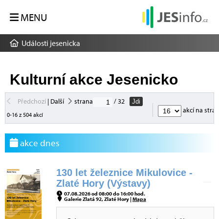
MENU
Události jesenicka
Kulturní akce Jesenicko
Předchozí
|
Další
strana
/ 32
Jdi
akcí na stra
0-16 z 504 akcí
akce dnes
130 let železnice Mikulovice -
Zlaté Hory (Výstavy)
07.08.2026 od 08:00 do 16:00 hod.
Galerie Zlatá 92, Zlaté Hory |
Mapa