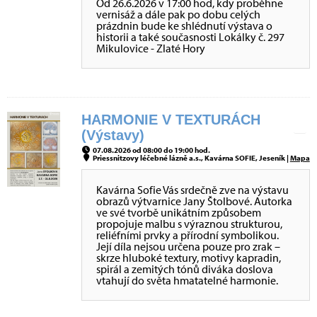
Od 26.6.2026 v 17:00 hod, kdy proběhne
vernisáž a dále pak po dobu celých
prázdnin bude ke shlédnutí výstava o
historii a také současnosti Lokálky č. 297
Mikulovice - Zlaté Hory
HARMONIE V TEXTURÁCH
(Výstavy)
07.08.2026 od 08:00 do 19:00 hod.
Priessnitzovy léčebné lázně a.s., Kavárna SOFIE, Jeseník |
Mapa
Kavárna Sofie Vás srdečně zve na výstavu
obrazů výtvarnice Jany Štolbové. Autorka
ve své tvorbě unikátním způsobem
propojuje malbu s výraznou strukturou,
reliéfními prvky a přírodní symbolikou.
Její díla nejsou určena pouze pro zrak –
skrze hluboké textury, motivy kapradin,
spirál a zemitých tónů diváka doslova
vtahují do světa hmatatelné harmonie.