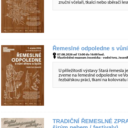
zruční včelaři, tkalci nebo sběrači
Řemeslné odpoledne s vůní 
07.08.2026 od 13:00 do 16:00 hod.
Vlastivědné muzeum Jesenicka - vodní tvrz, Jeseník
U příležitosti výstavy Stará řemesla 
zveme na řemeslné odpoledne ve Vod
řezbářskou práci, tkaní na kolovratu i
TRADIČNÍ ŘEMESLNÉ ZPRA
širým nebem / festivaly)