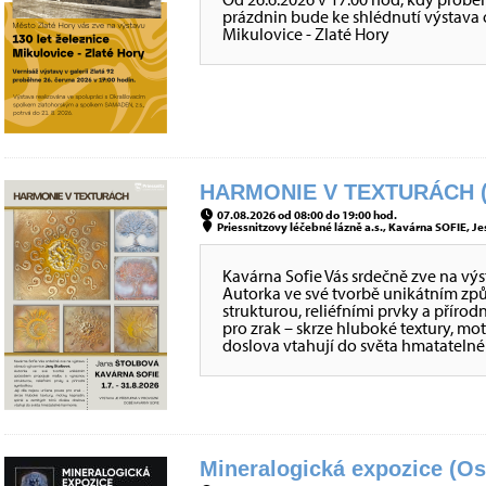
prázdnin bude ke shlédnutí výstava o 
Mikulovice - Zlaté Hory
HARMONIE V TEXTURÁCH (
07.08.2026 od 08:00 do 19:00 hod.
Priessnitzovy léčebné lázně a.s., Kavárna SOFIE, Je
Kavárna Sofie Vás srdečně zve na vý
Autorka ve své tvorbě unikátním z
strukturou, reliéfními prvky a přírod
pro zrak – skrze hluboké textury, mo
doslova vtahují do světa hmatateln
Mineralogická expozice (Os