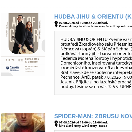
HUDBA JIHU & ORIENTU (Ko
07.08.2026 od 19:00 do 20:30 hod.
Priessnitzovy léčebné lázně a.s., Zrcadlový sál, Jes
HUDBA JIHU & ORIENTU Zveme vás na 
prostředí Zrcadlového sálu Priessni
Němcová (soprán) & Štěpán Sehnal (
potkává slunný jih s barvami orientu
Federica Morena Torroby i hypnotic
Domeniconiho, inspirovaná tureckým
kroměřížské konzervatoři a dnes oba
Bratislavě, kde se společné interpre
Pechance, ArtD. pátek 7.8. 2026 19:0
Jeseník Přijďte si po lázeňské proch
hudby. Těšíme se na vás! ✨ VSTUPNÉ
SPIDER-MAN: ZBRUSU NOV
07.08.2026 od 19:00 do 21:00 hod.
kino Zlaté Hory, Zlaté Hory |
Mapa