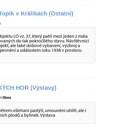
opík v Králíkách (Ostatní)
a
ktu LO vz. 37, který patří mezi jeden z mála
ovaných do tak pokročilého stavu. Návštěvníci
ekt, ale také dobové vybavení, výzbroj a
opevnění a událostem roku 1938 v prostoru
ÝCH HOR (Výstavy)
 |
Mapa
větrem ošlehaní pastýři, umounění uhlíři, ale i
sních plodů a bylinek. Výstava