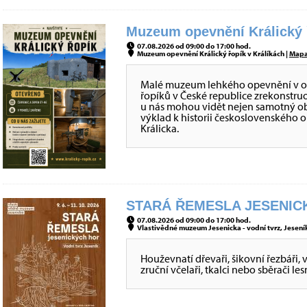
Muzeum opevnění Králický ř
07.08.2026 od 09:00 do 17:00 hod.
Muzeum opevnění Králický řopík v Králíkách |
Map
Malé muzeum lehkého opevnění v obje
řopíků v České republice zrekonstru
u nás mohou vidět nejen samotný obj
výklad k historii československého 
Králicka.
STARÁ ŘEMESLA JESENICK
07.08.2026 od 09:00 do 17:00 hod.
Vlastivědné muzeum Jesenicka - vodní tvrz, Jeseník
Houževnatí dřevaři, šikovní řezbáři, 
zruční včelaři, tkalci nebo sběrači le