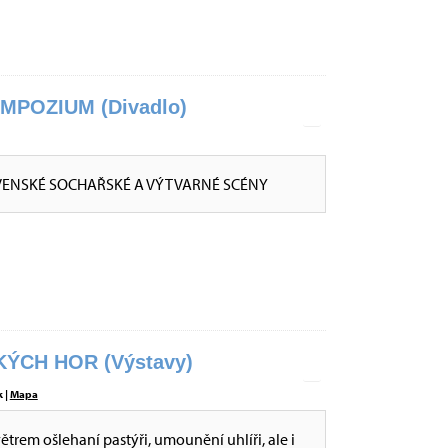
POZIUM (Divadlo)
VENSKÉ SOCHAŘSKÉ A VÝTVARNÉ SCÉNY
ÝCH HOR (Výstavy)
 |
Mapa
větrem ošlehaní pastýři, umounění uhlíři, ale i