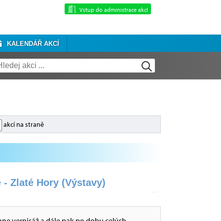
Vstup do administrace akcí
KALENDÁŘ AKCÍ
akcí na straně
 - Zlaté Hory (Výstavy)
hne vernisáž a dále pak po dobu celých