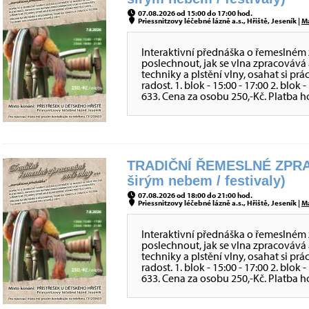
07.08.2026 od 15:00 do 17:00 hod.
Priessnitzovy léčebné lázně a.s., Hřiště, Jeseník |
M
Interaktivní přednáška o řemeslném 
poslechnout, jak se vlna zpracovává 
techniky a plstění vlny, osahat si prá
radost. 1. blok - 15:00 - 17:00 2. blok
633. Cena za osobu 250,-Kč. Platba h
TRADIČNÍ ŘEMESLNÉ ZPRA
širým nebem / festivaly)
07.08.2026 od 18:00 do 21:00 hod.
Priessnitzovy léčebné lázně a.s., Hřiště, Jeseník |
M
Interaktivní přednáška o řemeslném 
poslechnout, jak se vlna zpracovává 
techniky a plstění vlny, osahat si prá
radost. 1. blok - 15:00 - 17:00 2. blok
633. Cena za osobu 250,-Kč. Platba h