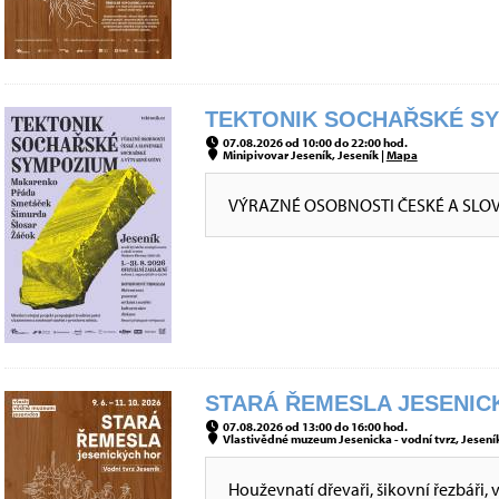
TEKTONIK SOCHAŘSKÉ SYM
07.08.2026 od 10:00 do 22:00 hod.
Minipivovar Jeseník, Jeseník |
Mapa
VÝRAZNÉ OSOBNOSTI ČESKÉ A SLO
STARÁ ŘEMESLA JESENICK
07.08.2026 od 13:00 do 16:00 hod.
Vlastivědné muzeum Jesenicka - vodní tvrz, Jeseník
Houževnatí dřevaři, šikovní řezbáři, 