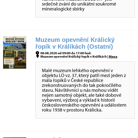
srdečně zváni do unikátní soukromé
mineralogické sbírky
Muzeum opevnění Králický
řopík v Králíkách (Ostatní)
08.08.2026 od 09:00 do 17:00 hod.
Muzeum opevnění Králický řopík v Králíkách |
Mapa
Malé muzeum lehkého opevnění v
objektu LO vz. 37, který patří mezi jeden z
mála řopíků v České republice
zrekonstruovaných do tak pokročilého
stavu. Návštěvníci u nás mohou vidět
nejen samotný objekt, ale také dobové
vybavení, výzbroj a výklad k historii
československého opevnění a událostem
roku 1938 v prostoru Králicka.