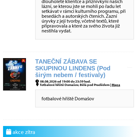
dlouholeté klientce a příznivkyni našich
lázní, se kterou jste se mohli po řadu let
setkávat v rámci kulturního programu, při
besedách a autorských čteních. Zazní
úryvky z její tvorby, včetně textů, které
připravovala a které za svého života již
nestihla vydat.
TANEČNÍ ZÁBAVA SE
SKUPINOU LINDENS (Pod
širým nebem / festivaly)
08.08.2026 od 19:00 do 23:59 hod.
fotbalové hřiště Domašov, Bělá pod Pradědem |
Mapa
fotbalové hřiště Domašov
akce zítra