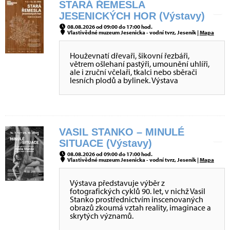
STARÁ ŘEMESLA
JESENICKÝCH HOR (Výstavy)
08.08.2026 od 09:00 do 17:00 hod.
Vlastivědné muzeum Jesenicka - vodní tvrz, Jeseník |
Mapa
Houževnatí dřevaři, šikovní řezbáři,
větrem ošlehaní pastýři, umounění uhlíři,
ale i zruční včelaři, tkalci nebo sběrači
lesních plodů a bylinek. Výstava
VASIL STANKO – MINULÉ
SITUACE (Výstavy)
08.08.2026 od 09:00 do 17:00 hod.
Vlastivědné muzeum Jesenicka - vodní tvrz, Jeseník |
Mapa
Výstava představuje výběr z
fotografických cyklů 90. let, v nichž Vasil
Stanko prostřednictvím inscenovaných
obrazů zkoumá vztah reality, imaginace a
skrytých významů.