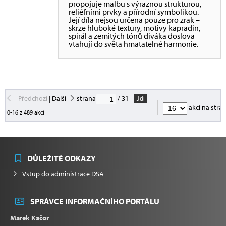
propojuje malbu s výraznou strukturou,
reliéfními prvky a přírodní symbolikou.
Její díla nejsou určena pouze pro zrak –
skrze hluboké textury, motivy kapradin,
spirál a zemitých tónů diváka doslova
vtahují do světa hmatatelné harmonie.
Předchozí
|
Další
strana
/ 31
Jdi
akcí na stra
0-16 z 489 akcí
DŮLEŽITÉ ODKAZY
Vstup do administrace DSA
SPRÁVCE INFORMAČNÍHO PORTÁLU
Marek Kačor