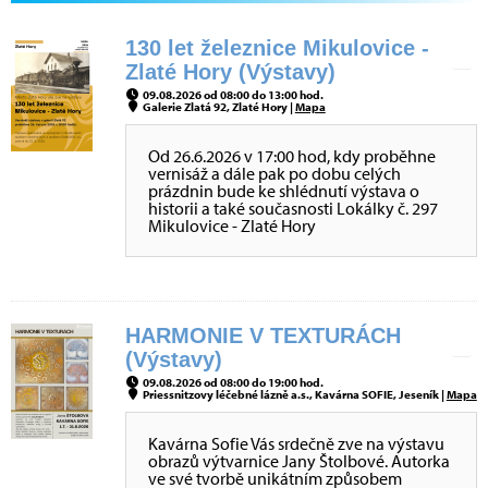
130 let železnice Mikulovice -
Zlaté Hory (Výstavy)
09.08.2026 od 08:00 do 13:00 hod.
Galerie Zlatá 92, Zlaté Hory |
Mapa
Od 26.6.2026 v 17:00 hod, kdy proběhne
vernisáž a dále pak po dobu celých
prázdnin bude ke shlédnutí výstava o
historii a také současnosti Lokálky č. 297
Mikulovice - Zlaté Hory
HARMONIE V TEXTURÁCH
(Výstavy)
09.08.2026 od 08:00 do 19:00 hod.
Priessnitzovy léčebné lázně a.s., Kavárna SOFIE, Jeseník |
Mapa
Kavárna Sofie Vás srdečně zve na výstavu
obrazů výtvarnice Jany Štolbové. Autorka
ve své tvorbě unikátním způsobem