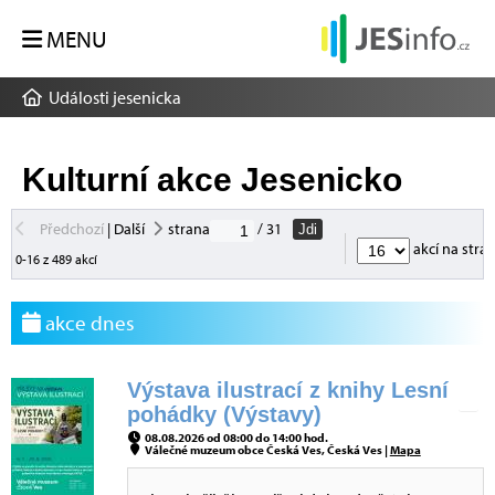
MENU
Události jesenicka
Kulturní akce Jesenicko
Předchozí
|
Další
strana
/ 31
Jdi
akcí na stra
0-16 z 489 akcí
akce dnes
Výstava ilustrací z knihy Lesní
pohádky (Výstavy)
08.08.2026 od 08:00 do 14:00 hod.
Válečné muzeum obce Česká Ves, Česká Ves |
Mapa