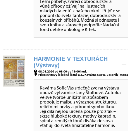
Lesní příběhy, zvířecí dobrodružství a
vůně přírody ožívají na ilustracích
mladých talentů z našeho okolí. Přijďte se
ponořit do světa fantazie, dobrodružství a
kouzelných příběhů. Možná si odnesete i
svou knihu a zároveň podpoříte Nadační
fond dětské onkologie Krtek.
HARMONIE V TEXTURÁCH
(Výstavy)
08.08.2026 od 08:00 do 19:00 hod.
Priessnitzovy léčebné lázně a.s., Kavárna SOFIE, Jeseník |
Mapa
Kavárna Sofie Vás srdečně zve na výstavu
obrazů výtvarnice Jany Štolbové. Autorka
ve své tvorbě unikátním způsobem
propojuje malbu s výraznou strukturou,
reliéfními prvky a přírodní symbolikou.
Její díla nejsou určena pouze pro zrak –
skrze hluboké textury, motivy kapradin,
spirál a zemitých tónů diváka doslova
vtahují do světa hmatatelné harmonie.