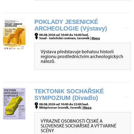
POKLADY JESENICKÉ
ARCHEOLOGIE (Výstavy)
08.08.2026 od 10:00 do 16:00 hod.
Soud - turistické centrum, Javorník |
Mapa
Výstava představuje bohatou historii
regionu prostřednictvím archeologických
nálezů.
TEKTONIK SOCHAŘSKÉ
SYMPOZIUM (Divadlo)
08.08.2026 od 10:00 do 22:00 hod.
Minipivovar Jeseník, Jeseník |
Mapa
VÝRAZNÉ OSOBNOSTI ČESKÉ A
SLOVENSKÉ SOCHAŘSKÉ A VÝTVARNÉ
SCÉNY