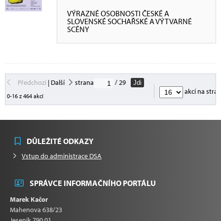
VÝRAZNÉ OSOBNOSTI ČESKÉ A
SLOVENSKÉ SOCHAŘSKÉ A VÝTVARNÉ
SCÉNY
Předchozí
|
Další
strana
/ 29
Jdi
akcí na stra
0-16 z 464 akcí
DŮLEŽITÉ ODKAZY
Vstup do administrace DSA
SPRÁVCE INFORMAČNÍHO PORTÁLU
Marek Kačor
Mahenova 638/23
Jeseník 790 01