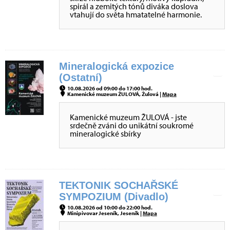
spirál a zemitých tónů diváka doslova
vtahují do světa hmatatelné harmonie.
Mineralogická expozice
(Ostatní)
10.08.2026 od 09:00 do 17:00 hod.
Kamenické muzeum ŽULOVÁ, Žulová |
Mapa
Kamenické muzeum ŽULOVÁ - jste
srdečně zváni do unikátní soukromé
mineralogické sbírky
TEKTONIK SOCHAŘSKÉ
SYMPOZIUM (Divadlo)
10.08.2026 od 10:00 do 22:00 hod.
Minipivovar Jeseník, Jeseník |
Mapa