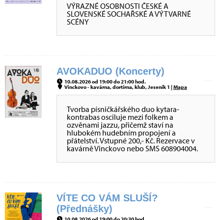
VÝRAZNÉ OSOBNOSTI ČESKÉ A
SLOVENSKÉ SOCHAŘSKÉ A VÝTVARNÉ
SCÉNY
AVOKADUO (Koncerty)
10.08.2026 od 19:00 do 21:00 hod.
Vinckovo - kavárna, dortírna, klub, Jeseník 1 |
Mapa
Tvorba písničkářského duo kytara-
kontrabas osciluje mezi folkem a
ozvěnami jazzu, přičemž staví na
hlubokém hudebním propojení a
přátelství. Vstupné 200,- Kč. Rezervace v
kavárně Vinckovo nebo SMS 608904004.
VÍTE CO VÁM SLUŠÍ?
(Přednášky)
10.08.2026 od 19:00 do 20:30 hod.