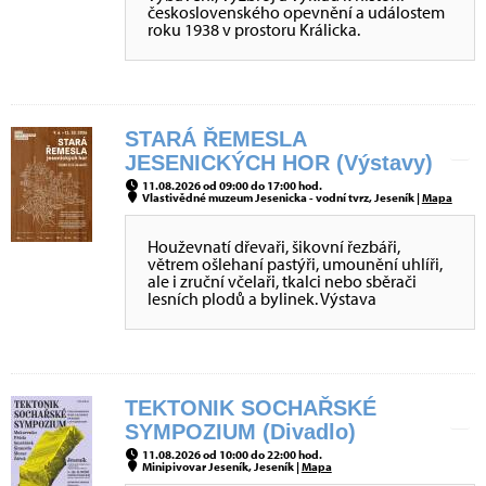
československého opevnění a událostem
roku 1938 v prostoru Králicka.
STARÁ ŘEMESLA
JESENICKÝCH HOR (Výstavy)
11.08.2026 od 09:00 do 17:00 hod.
Vlastivědné muzeum Jesenicka - vodní tvrz, Jeseník |
Mapa
Houževnatí dřevaři, šikovní řezbáři,
větrem ošlehaní pastýři, umounění uhlíři,
ale i zruční včelaři, tkalci nebo sběrači
lesních plodů a bylinek. Výstava
TEKTONIK SOCHAŘSKÉ
SYMPOZIUM (Divadlo)
11.08.2026 od 10:00 do 22:00 hod.
Minipivovar Jeseník, Jeseník |
Mapa