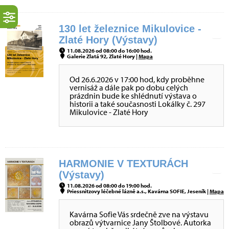
130 let železnice Mikulovice -
Zlaté Hory (Výstavy)
11.08.2026 od 08:00 do 16:00 hod.
Galerie Zlatá 92, Zlaté Hory |
Mapa
Od 26.6.2026 v 17:00 hod, kdy proběhne
vernisáž a dále pak po dobu celých
prázdnin bude ke shlédnutí výstava o
historii a také současnosti Lokálky č. 297
Mikulovice - Zlaté Hory
HARMONIE V TEXTURÁCH
(Výstavy)
11.08.2026 od 08:00 do 19:00 hod.
Priessnitzovy léčebné lázně a.s., Kavárna SOFIE, Jeseník |
Mapa
Kavárna Sofie Vás srdečně zve na výstavu
obrazů výtvarnice Jany Štolbové. Autorka