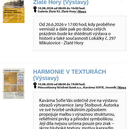
Zlaté Hory (Výstavy)
10.08.2026 od 08:00 do 16:00 hod.
Galerie Zlatá 92, Zlaté Hory |
Mapa
Od 26.6.2026 v 17:00 hod, kdy proběhne
vernisáž a dále pak po dobu celých
prázdnin bude ke shlédnutí výstava o
historii a také současnosti Lokálky č. 297
Mikulovice - Zlaté Hory
HARMONIE V TEXTURÁCH
(Výstavy)
10.08.2026 od 08:00 do 19:00 hod.
Priessnitzovy léčebné lázně a.s., Kavárna SOFIE, Jeseník |
Mapa
Kavárna Sofie Vás srdečně zve na výstavu
obrazů výtvarnice Jany Štolbové. Autorka
ve své tvorbě unikátním způsobem
propojuje malbu s výraznou strukturou,
reliéfními prvky a přírodní symbolikou.
Její díla nejsou určena pouze pro zrak –
skrze hluboké textury, motivy kapradin,