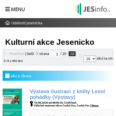
MENU
Události jesenicka
Kulturní akce Jesenicko
Předchozí
|
Další
strana
/ 29
Jdi
akcí na stra
0-16 z 464 akcí
akce dnes
Výstava ilustrací z knihy Lesní
pohádky (Výstavy)
10.08.2026 od 08:00 do 12:00 hod.
Válečné muzeum obce Česká Ves, Česká Ves |
Mapa