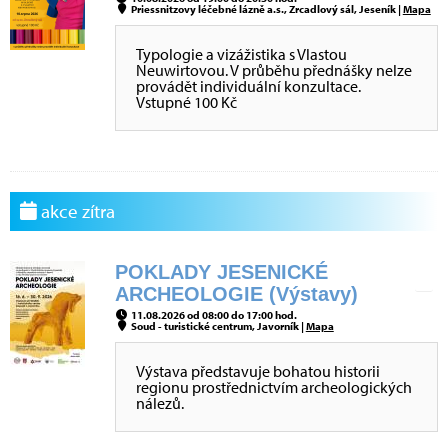
Priessnitzovy léčebné lázně a.s., Zrcadlový sál, Jeseník |
Mapa
Typologie a vizážistika s Vlastou
Neuwirtovou. V průběhu přednášky nelze
provádět individuální konzultace.
Vstupné 100 Kč
akce zítra
POKLADY JESENICKÉ
ARCHEOLOGIE (Výstavy)
11.08.2026 od 08:00 do 17:00 hod.
Soud - turistické centrum, Javorník |
Mapa
Výstava představuje bohatou historii
regionu prostřednictvím archeologických
nálezů.