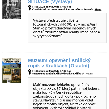
SITUACE (Výstavy)
11.08.2026 od 09:00 do 17:00 hod.
Vlastivědné muzeum Jesenicka - vodní tvrz, Jeseník |
Mapa
Výstava představuje výběr z
fotografických cyklů 90. let, v nichž Vasil
Stanko prostřednictvím inscenovaných
obrazů zkoumá vztah reality, imaginace a
skrytých významů.
Muzeum opevnění Králický
řopík v Králíkách (Ostatní)
11.08.2026 od 09:00 do 17:00 hod.
Muzeum opevnění Králický řopík v Králíkách |
Mapa
Malé muzeum lehkého opevnění v
objektu LO vz. 37, který patří mezi jeden z
mála řopíků v České republice
zrekonstruovaných do tak pokročilého
stavu. Návštěvníci u nás mohou vidět
nejen samotný objekt, ale také dobové
vybavení, výzbroj a výklad k historii