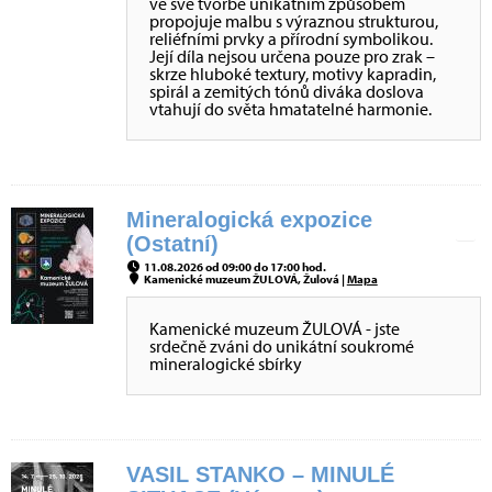
ve své tvorbě unikátním způsobem
propojuje malbu s výraznou strukturou,
reliéfními prvky a přírodní symbolikou.
Její díla nejsou určena pouze pro zrak –
skrze hluboké textury, motivy kapradin,
spirál a zemitých tónů diváka doslova
vtahují do světa hmatatelné harmonie.
Mineralogická expozice
(Ostatní)
11.08.2026 od 09:00 do 17:00 hod.
Kamenické muzeum ŽULOVÁ, Žulová |
Mapa
Kamenické muzeum ŽULOVÁ - jste
srdečně zváni do unikátní soukromé
mineralogické sbírky
VASIL STANKO – MINULÉ