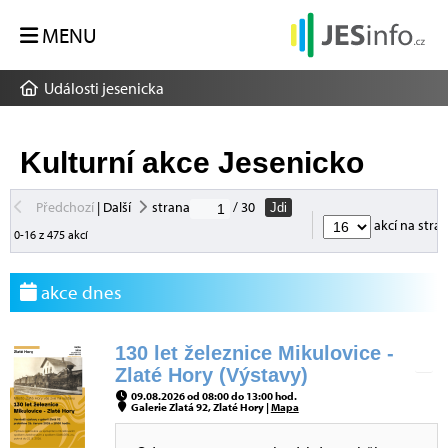
MENU
Události jesenicka
Kulturní akce Jesenicko
Předchozí
|
Další
strana
/ 30
Jdi
akcí na stra
0-16 z 475 akcí
akce dnes
130 let železnice Mikulovice -
Zlaté Hory (Výstavy)
09.08.2026 od 08:00 do 13:00 hod.
Galerie Zlatá 92, Zlaté Hory |
Mapa