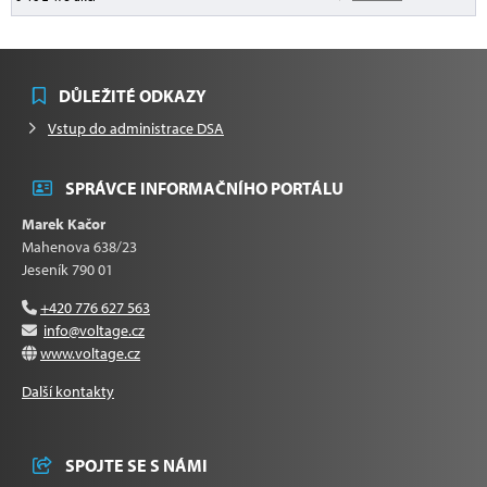
DŮLEŽITÉ ODKAZY
Vstup do administrace DSA
SPRÁVCE INFORMAČNÍHO PORTÁLU
Marek Kačor
Mahenova 638/23
Jeseník 790 01
+420 776 627 563
info@voltage.cz
www.voltage.cz
Další kontakty
SPOJTE SE S NÁMI