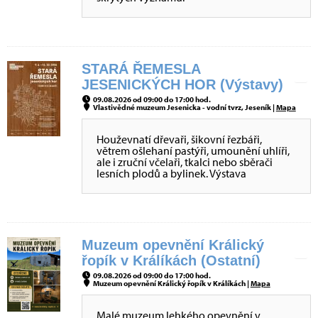
STARÁ ŘEMESLA
JESENICKÝCH HOR (Výstavy)
09.08.2026 od 09:00 do 17:00 hod.
Vlastivědné muzeum Jesenicka - vodní tvrz, Jeseník |
Mapa
Houževnatí dřevaři, šikovní řezbáři,
větrem ošlehaní pastýři, umounění uhlíři,
ale i zruční včelaři, tkalci nebo sběrači
lesních plodů a bylinek. Výstava
Muzeum opevnění Králický
řopík v Králíkách (Ostatní)
09.08.2026 od 09:00 do 17:00 hod.
Muzeum opevnění Králický řopík v Králíkách |
Mapa
Malé muzeum lehkého opevnění v