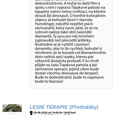
dobrodružstvím. A teď je tu další film a
spolu s ním i výprava Tlapkové patroly na
tajuplný ostrov mimo civilizaci, na kterém
dosud žijí dinosauři. O tomhle kolosálním
objevu se bohužel dozví i starosta
Humdinger, největší nepřítel psích
záchranářů, který navíc zjistí, že se na
ostrově nalézá také obří naleziště
diamantů. Ty jsou pro něj mnohem
zajímavější než přerostlé ještěrky.
Rozhodne se je vytěžit s pomocí
dynamitu, aby to šlo rychleji, bohužel si
nevšimne, že se kousek od diamantového
dolu nalézá spící sopka, kterou pár
výbuchů dozajista probudí. V tu chvíli
přijde na řadu Tlapková patrola a její
záchranná operace, jejímž cílem bude
dostat všechny dinosaury do bezpečí.
Bude to dobrodružné, bude to napínavé,
bude to Vaúúúú!
LESNÍ TERAPIE (Přednášky)
09.08.2026 od 16:00 do 18:00 hod.