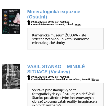
Mineralogická expozice
(Ostatní)
09.08.2026 od 09:00 do 17:00 hod.
Kamenické muzeum ŽULOVÁ, Žulová |
Mapa
Kamenické muzeum ŽULOVÁ - jste
srdečně zváni do unikátní soukromé
mineralogické sbírky
VASIL STANKO – MINULÉ
SITUACE (Výstavy)
09.08.2026 od 09:00 do 17:00 hod.
Vlastivědné muzeum Jesenicka - vodní tvrz, Jeseník |
Mapa
Výstava představuje výběr z
fotografických cyklů 90. let, v nichž Vasil
Stanko prostřednictvím inscenovaných
obrazů zkoumá vztah reality, imaginace a
skrytých významů.