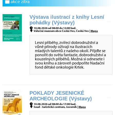
akce zítra
Výstava ilustrací z knihy Lesní
pohádky (Výstavy)
10.08.2026 od 08:00 do 12:00 hod.
Válečné muzeum obce Česká Ves, Česká Ves |
Mapa
Lesní příběhy, zvířecí dobrodružství a
vůně přírody ožívají na ilustracích
mladých talentů z našeho okolí. Přijďte se
ponořit do světa fantazie, dobrodružství a
kouzelných příběhů. Možná si odnesete i
svou knihu a zároveň podpoříte Nadační
fond dětské onkologie Krtek.
POKLADY JESENICKÉ
ARCHEOLOGIE (Výstavy)
10.08.2026 od 08:00 do 17:00 hod.
Soud - turistické centrum, Javorník |
Mapa