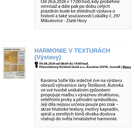
Od 26.6.2026 v 17:00 hod, kdy proběhne
vernisáž a dále pak po dobu celých
prázdnin bude ke shlédnutí výstava o
historii a také současnosti Lokálky č. 297
Mikulovice - Zlaté Hory
HARMONIE V TEXTURÁCH
(Výstavy)
09.08.2026 od 08:00 do 19:00 hod.
Priessnitzovy léčebné lázně a.s., Kavárna SOFIE, Jeseník |
Mapa
Kavárna Sofie Vás srdečně zve na výstavu
obrazů výtvarnice Jany Štolbové. Autorka
ve své tvorbě unikátním způsobem
propojuje malbu s výraznou strukturou,
reliéfními prvky a přírodní symbolikou.
Její díla nejsou určena pouze pro zrak –
skrze hluboké textury, motivy kapradin,
spirál a zemitých tónů diváka doslova
vtahují do světa hmatatelné harmonie.