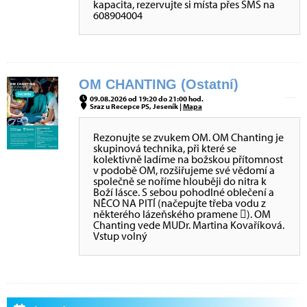
kapacita, rezervujte si místa přes SMS na
608904004
OM CHANTING (Ostatní)
09.08.2026 od 19:20 do 21:00 hod.
Sraz u Recepce PS, Jeseník |
Mapa
Rezonujte se zvukem OM. OM Chanting je
skupinová technika, při které se
kolektivně ladíme na božskou přítomnost
v podobě OM, rozšiřujeme své vědomí a
společně se noříme hlouběji do nitra k
Boží lásce. S sebou pohodlné oblečení a
NĚCO NA PITÍ (načepujte třeba vodu z
některého lázeňského pramene ). OM
Chanting vede MUDr. Martina Kovaříková.
Vstup volný