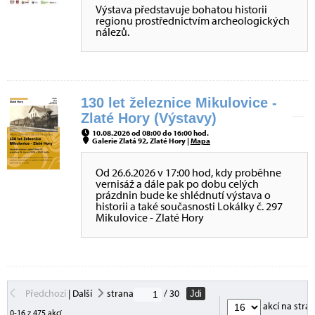
Výstava představuje bohatou historii
regionu prostřednictvím archeologických
nálezů.
130 let železnice Mikulovice -
Zlaté Hory (Výstavy)
10.08.2026 od 08:00 do 16:00 hod.
Galerie Zlatá 92, Zlaté Hory |
Mapa
Od 26.6.2026 v 17:00 hod, kdy proběhne
vernisáž a dále pak po dobu celých
prázdnin bude ke shlédnutí výstava o
historii a také současnosti Lokálky č. 297
Mikulovice - Zlaté Hory
Předchozí
|
Další
strana
/ 30
Jdi
akcí na stra
0-16 z 475 akcí