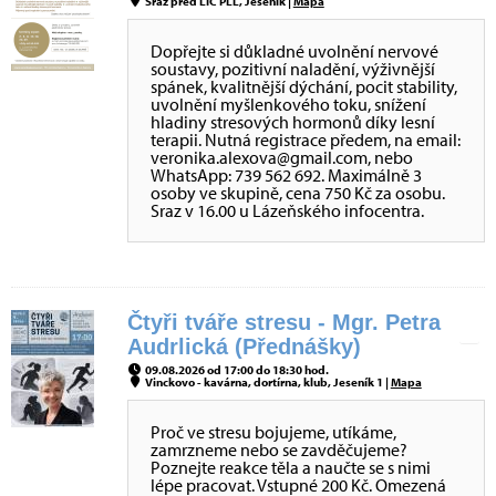
Sraz před LIC PLL, Jeseník |
Mapa
Dopřejte si důkladné uvolnění nervové
soustavy, pozitivní naladění, výživnější
spánek, kvalitnější dýchání, pocit stability,
uvolnění myšlenkového toku, snížení
hladiny stresových hormonů díky lesní
terapii. Nutná registrace předem, na email:
veronika.alexova@gmail.com, nebo
WhatsApp: 739 562 692. Maximálně 3
osoby ve skupině, cena 750 Kč za osobu.
Sraz v 16.00 u Lázeňského infocentra.
Čtyři tváře stresu - Mgr. Petra
Audrlická (Přednášky)
09.08.2026 od 17:00 do 18:30 hod.
Vinckovo - kavárna, dortírna, klub, Jeseník 1 |
Mapa
Proč ve stresu bojujeme, utíkáme,
zamrzneme nebo se zavděčujeme?
Poznejte reakce těla a naučte se s nimi
lépe pracovat. Vstupné 200 Kč. Omezená