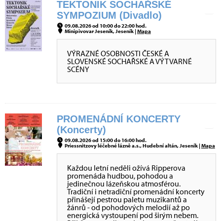
TEKTONIK SOCHAŘSKÉ
SYMPOZIUM (Divadlo)
09.08.2026 od 10:00 do 22:00 hod.
Minipivovar Jeseník, Jeseník |
Mapa
VÝRAZNÉ OSOBNOSTI ČESKÉ A
SLOVENSKÉ SOCHAŘSKÉ A VÝTVARNÉ
SCÉNY
PROMENÁDNÍ KONCERTY
(Koncerty)
09.08.2026 od 15:00 do 16:00 hod.
Priessnitzovy léčebné lázně a.s., Hudební altán, Jeseník |
Mapa
Každou letní neděli ožívá Ripperova
promenáda hudbou, pohodou a
jedinečnou lázeňskou atmosférou.
Tradiční i netradiční promenádní koncerty
přinášejí pestrou paletu muzikantů a
žánrů - od pohodových melodií až po
energická vystoupení pod širým nebem.