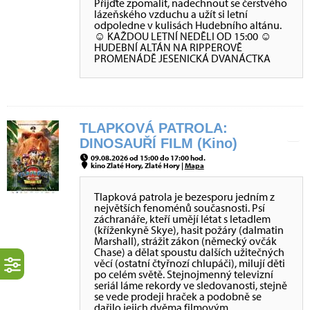
Přijďte zpomalit, nadechnout se čerstvého
lázeňského vzduchu a užít si letní
odpoledne v kulisách Hudebního altánu.
☺ KAŽDOU LETNÍ NEDĚLI OD 15:00 ☺
HUDEBNÍ ALTÁN NA RIPPEROVĚ
PROMENÁDĚ JESENICKÁ DVANÁCTKA
TLAPKOVÁ PATROLA:
DINOSAUŘÍ FILM (Kino)
09.08.2026 od 15:00 do 17:00 hod.
kino Zlaté Hory, Zlaté Hory |
Mapa
Tlapková patrola je bezesporu jedním z
největších fenoménů současnosti. Psí
záchranáře, kteří umějí létat s letadlem
(kříženkyně Skye), hasit požáry (dalmatin
Marshall), strážit zákon (německý ovčák
Chase) a dělat spoustu dalších užitečných
věcí (ostatní čtyřnozí chlupáči), milují děti
po celém světě. Stejnojmenný televizní
seriál láme rekordy ve sledovanosti, stejně
se vede prodeji hraček a podobně se
dařilo jejich dvěma filmovým