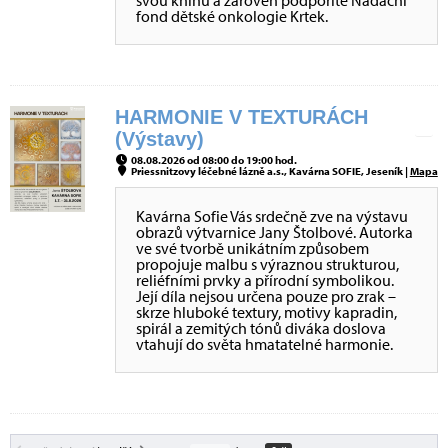
svou knihu a zároveň podpoříte Nadační
fond dětské onkologie Krtek.
HARMONIE V TEXTURÁCH
(Výstavy)
08.08.2026 od 08:00 do 19:00 hod.
Priessnitzovy léčebné lázně a.s., Kavárna SOFIE, Jeseník |
Mapa
Kavárna Sofie Vás srdečně zve na výstavu
obrazů výtvarnice Jany Štolbové. Autorka
ve své tvorbě unikátním způsobem
propojuje malbu s výraznou strukturou,
reliéfními prvky a přírodní symbolikou.
Její díla nejsou určena pouze pro zrak –
skrze hluboké textury, motivy kapradin,
spirál a zemitých tónů diváka doslova
vtahují do světa hmatatelné harmonie.