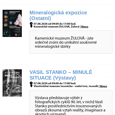
Mineralogická expozice
(Ostatní)
07.08.2026 od 09:00 do 17:00 hod.
Kamenické muzeum ŽULOVÁ, Žulová |
Mapa
Kamenické muzeum ŽULOVÁ - jste
srdečně zváni do unikátní soukromé
mineralogické sbírky
VASIL STANKO – MINULÉ
SITUACE (Výstavy)
07.08.2026 od 09:00 do 17:00 hod.
Vlastivědné muzeum Jesenicka - vodní tvrz, Jeseník |
Mapa
Výstava představuje výběr z
fotografických cyklů 90. let, v nichž Vasil
Stanko prostřednictvím inscenovaných
obrazů zkoumá vztah reality, imaginace a
skrytých významů.