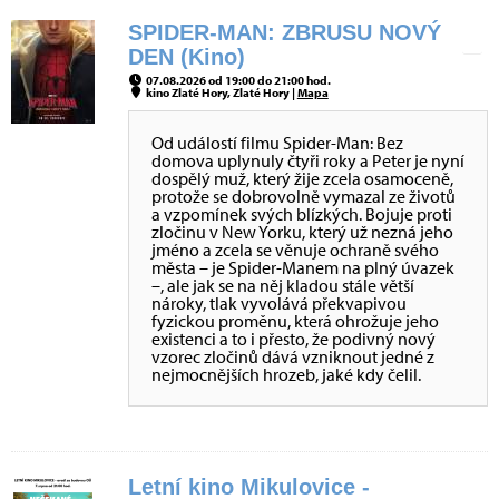
SPIDER-MAN: ZBRUSU NOVÝ
DEN (Kino)
07.08.2026 od 19:00 do 21:00 hod.
kino Zlaté Hory, Zlaté Hory |
Mapa
Od událostí filmu Spider-Man: Bez
domova uplynuly čtyři roky a Peter je nyní
dospělý muž, který žije zcela osamoceně,
protože se dobrovolně vymazal ze životů
a vzpomínek svých blízkých. Bojuje proti
zločinu v New Yorku, který už nezná jeho
jméno a zcela se věnuje ochraně svého
města – je Spider-Manem na plný úvazek
–, ale jak se na něj kladou stále větší
nároky, tlak vyvolává překvapivou
fyzickou proměnu, která ohrožuje jeho
existenci a to i přesto, že podivný nový
vzorec zločinů dává vzniknout jedné z
nejmocnějších hrozeb, jaké kdy čelil.
Letní kino Mikulovice -