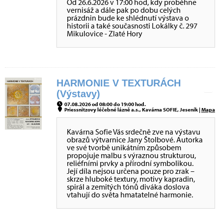
Od 26.6.2026 v 17:00 hod, kdy proběhne
vernisáž a dále pak po dobu celých
prázdnin bude ke shlédnutí výstava o
historii a také současnosti Lokálky č. 297
Mikulovice - Zlaté Hory
HARMONIE V TEXTURÁCH
(Výstavy)
07.08.2026 od 08:00 do 19:00 hod.
Priessnitzovy léčebné lázně a.s., Kavárna SOFIE, Jeseník |
Mapa
Kavárna Sofie Vás srdečně zve na výstavu
obrazů výtvarnice Jany Štolbové. Autorka
ve své tvorbě unikátním způsobem
propojuje malbu s výraznou strukturou,
reliéfními prvky a přírodní symbolikou.
Její díla nejsou určena pouze pro zrak –
skrze hluboké textury, motivy kapradin,
spirál a zemitých tónů diváka doslova
vtahují do světa hmatatelné harmonie.