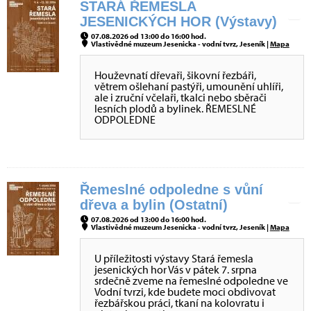
STARÁ ŘEMESLA
JESENICKÝCH HOR (Výstavy)
07.08.2026 od 13:00 do 16:00 hod.
Vlastivědné muzeum Jesenicka - vodní tvrz, Jeseník |
Mapa
Houževnatí dřevaři, šikovní řezbáři,
větrem ošlehaní pastýři, umounění uhlíři,
ale i zruční včelaři, tkalci nebo sběrači
lesních plodů a bylinek. ŘEMESLNÉ
ODPOLEDNE
Řemeslné odpoledne s vůní
dřeva a bylin (Ostatní)
07.08.2026 od 13:00 do 16:00 hod.
Vlastivědné muzeum Jesenicka - vodní tvrz, Jeseník |
Mapa
U příležitosti výstavy Stará řemesla
jesenických hor Vás v pátek 7. srpna
srdečně zveme na řemeslné odpoledne ve
Vodní tvrzi, kde budete moci obdivovat
řezbářskou práci, tkaní na kolovratu i