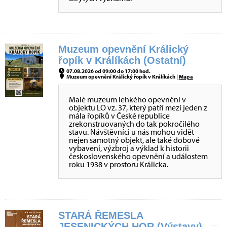
Muzeum opevnění Králický
řopík v Králíkách (Ostatní)
07.08.2026 od 09:00 do 17:00 hod.
Muzeum opevnění Králický řopík v Králíkách |
Mapa
Malé muzeum lehkého opevnění v
objektu LO vz. 37, který patří mezi jeden z
mála řopíků v České republice
zrekonstruovaných do tak pokročilého
stavu. Návštěvníci u nás mohou vidět
nejen samotný objekt, ale také dobové
vybavení, výzbroj a výklad k historii
československého opevnění a událostem
roku 1938 v prostoru Králicka.
STARÁ ŘEMESLA
JESENICKÝCH HOR (Výstavy)