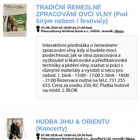
TRADIČNÍ ŘEMESLNÉ
ZPRACOVÁNÍ OVČÍ VLNY (Pod
širým nebem / festivaly)
07.08.2026 od 18:00 do 21:00 hod.
Priessnitzovy léčebné lázně a.s., Hřiště, Jeseník |
Mapa
Interaktivní přednáška o řemeslném
zpracování vlny, kdy si budete moci
poslechnout, jak se vlna zpracovává a
vyzkoušet si tkalcovské a předtkalcovské
techniky a plstění vlny, osahat si práci s
různými materiály a vyrobit si něco pro
radost. 1. blok - 15:00 - 17:00 2. blok - 18:00
- 21:00 Rezervace nutná na tel.č. 731 255
633. Cena za osobu 250,-Kč. Platba hotově
na místě. 2. BLOK
HUDBA JIHU & ORIENTU
(Koncerty)
07.08.2026 od 19:00 do 20:30 hod.
Priessnitzovy léčebné lázně a.s., Zrcadlový sál, Jeseník |
Mapa