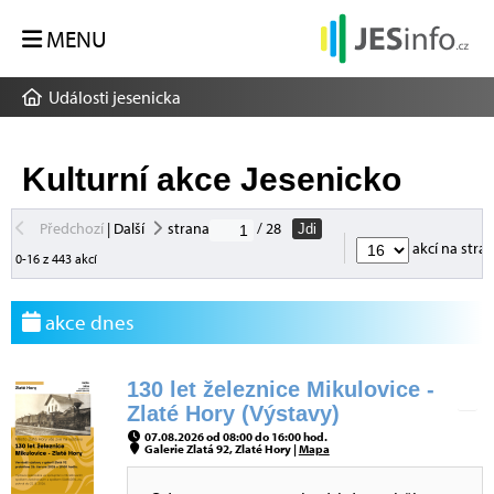
MENU
Události jesenicka
Kulturní akce Jesenicko
Předchozí
|
Další
strana
/ 28
Jdi
akcí na stra
0-16 z 443 akcí
akce dnes
130 let železnice Mikulovice -
Zlaté Hory (Výstavy)
07.08.2026 od 08:00 do 16:00 hod.
Galerie Zlatá 92, Zlaté Hory |
Mapa