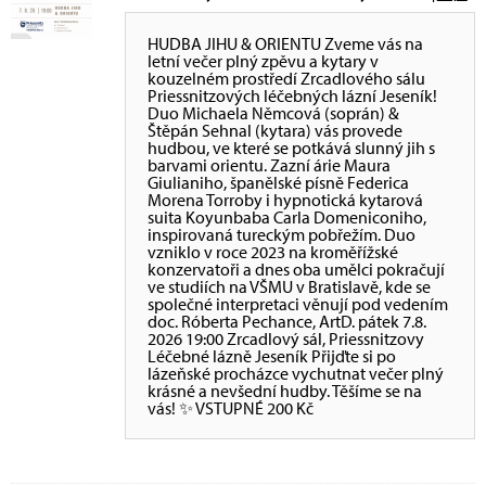
HUDBA JIHU & ORIENTU Zveme vás na
letní večer plný zpěvu a kytary v
kouzelném prostředí Zrcadlového sálu
Priessnitzových léčebných lázní Jeseník!
Duo Michaela Němcová (soprán) &
Štěpán Sehnal (kytara) vás provede
hudbou, ve které se potkává slunný jih s
barvami orientu. Zazní árie Maura
Giulianiho, španělské písně Federica
Morena Torroby i hypnotická kytarová
suita Koyunbaba Carla Domeniconiho,
inspirovaná tureckým pobřežím. Duo
vzniklo v roce 2023 na kroměřížské
konzervatoři a dnes oba umělci pokračují
ve studiích na VŠMU v Bratislavě, kde se
společné interpretaci věnují pod vedením
doc. Róberta Pechance, ArtD. pátek 7.8.
2026 19:00 Zrcadlový sál, Priessnitzovy
Léčebné lázně Jeseník Přijďte si po
lázeňské procházce vychutnat večer plný
krásné a nevšední hudby. Těšíme se na
vás! ✨ VSTUPNÉ 200 Kč