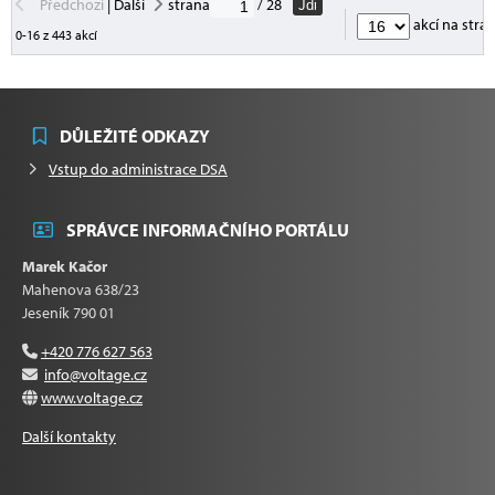
Předchozí
|
Další
strana
/ 28
Jdi
akcí na stra
0-16 z 443 akcí
DŮLEŽITÉ ODKAZY
Vstup do administrace DSA
SPRÁVCE INFORMAČNÍHO PORTÁLU
Marek Kačor
Mahenova 638/23
Jeseník 790 01
+420 776 627 563
info@voltage.cz
www.voltage.cz
Další kontakty