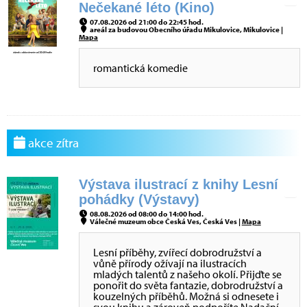
Nečekané léto (Kino)
07.08.2026 od 21:00 do 22:45 hod.
areál za budovou Obecního úřadu Mikulovice, Mikulovice |
Mapa
romantická komedie
akce zítra
Výstava ilustrací z knihy Lesní
pohádky (Výstavy)
08.08.2026 od 08:00 do 14:00 hod.
Válečné muzeum obce Česká Ves, Česká Ves |
Mapa
Lesní příběhy, zvířecí dobrodružství a
vůně přírody ožívají na ilustracích
mladých talentů z našeho okolí. Přijďte se
ponořit do světa fantazie, dobrodružství a
kouzelných příběhů. Možná si odnesete i