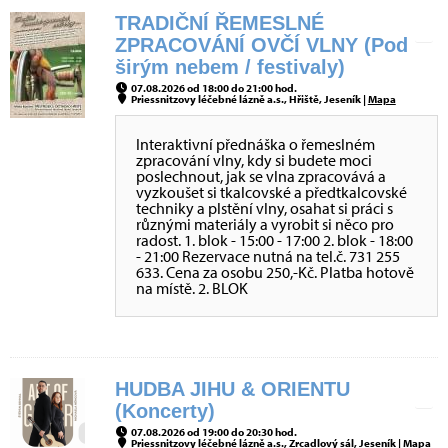
TRADIČNÍ ŘEMESLNÉ
ZPRACOVÁNÍ OVČÍ VLNY (Pod
širým nebem / festivaly)
07.08.2026 od 18:00 do 21:00 hod.
Priessnitzovy léčebné lázně a.s., Hřiště, Jeseník |
Mapa
Interaktivní přednáška o řemeslném
zpracování vlny, kdy si budete moci
poslechnout, jak se vlna zpracovává a
vyzkoušet si tkalcovské a předtkalcovské
techniky a plstění vlny, osahat si práci s
různými materiály a vyrobit si něco pro
radost. 1. blok - 15:00 - 17:00 2. blok - 18:00
- 21:00 Rezervace nutná na tel.č. 731 255
633. Cena za osobu 250,-Kč. Platba hotově
na místě. 2. BLOK
HUDBA JIHU & ORIENTU
(Koncerty)
07.08.2026 od 19:00 do 20:30 hod.
Priessnitzovy léčebné lázně a.s., Zrcadlový sál, Jeseník |
Mapa