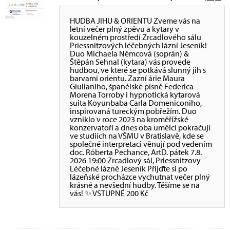
HUDBA JIHU & ORIENTU Zveme vás na
letní večer plný zpěvu a kytary v
kouzelném prostředí Zrcadlového sálu
Priessnitzových léčebných lázní Jeseník!
Duo Michaela Němcová (soprán) &
Štěpán Sehnal (kytara) vás provede
hudbou, ve které se potkává slunný jih s
barvami orientu. Zazní árie Maura
Giulianiho, španělské písně Federica
Morena Torroby i hypnotická kytarová
suita Koyunbaba Carla Domeniconiho,
inspirovaná tureckým pobřežím. Duo
vzniklo v roce 2023 na kroměřížské
konzervatoři a dnes oba umělci pokračují
ve studiích na VŠMU v Bratislavě, kde se
společné interpretaci věnují pod vedením
doc. Róberta Pechance, ArtD. pátek 7.8.
2026 19:00 Zrcadlový sál, Priessnitzovy
Léčebné lázně Jeseník Přijďte si po
lázeňské procházce vychutnat večer plný
krásné a nevšední hudby. Těšíme se na
vás! ✨ VSTUPNÉ 200 Kč