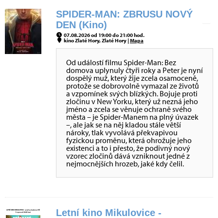
SPIDER-MAN: ZBRUSU NOVÝ
DEN (Kino)
07.08.2026 od 19:00 do 21:00 hod.
kino Zlaté Hory, Zlaté Hory |
Mapa
Od událostí filmu Spider-Man: Bez
domova uplynuly čtyři roky a Peter je nyní
dospělý muž, který žije zcela osamoceně,
protože se dobrovolně vymazal ze životů
a vzpomínek svých blízkých. Bojuje proti
zločinu v New Yorku, který už nezná jeho
jméno a zcela se věnuje ochraně svého
města – je Spider-Manem na plný úvazek
–, ale jak se na něj kladou stále větší
nároky, tlak vyvolává překvapivou
fyzickou proměnu, která ohrožuje jeho
existenci a to i přesto, že podivný nový
vzorec zločinů dává vzniknout jedné z
nejmocnějších hrozeb, jaké kdy čelil.
Letní kino Mikulovice -