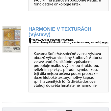
svou knihu a zároveň podpoříte Nadační
fond dětské onkologie Krtek.
HARMONIE V TEXTURÁCH
(Výstavy)
08.08.2026 od 08:00 do 19:00 hod.
Priessnitzovy léčebné lázně a.s., Kavárna SOFIE, Jeseník |
Mapa
Kavárna Sofie Vás srdečně zve na výstavu
obrazů výtvarnice Jany Štolbové. Autorka
ve své tvorbě unikátním způsobem
propojuje malbu s výraznou strukturou,
reliéfními prvky a přírodní symbolikou.
Její díla nejsou určena pouze pro zrak –
skrze hluboké textury, motivy kapradin,
spirál a zemitých tónů diváka doslova
vtahují do světa hmatatelné harmonie.