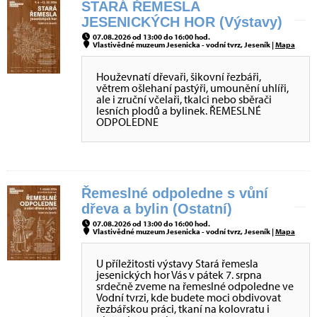
STARÁ ŘEMESLA
JESENICKÝCH HOR (Výstavy)
07.08.2026 od 13:00 do 16:00 hod.
Vlastivědné muzeum Jesenicka - vodní tvrz, Jeseník |
Mapa
Houževnatí dřevaři, šikovní řezbáři,
větrem ošlehaní pastýři, umounění uhlíři,
ale i zruční včelaři, tkalci nebo sběrači
lesních plodů a bylinek. ŘEMESLNÉ
ODPOLEDNE
Řemeslné odpoledne s vůní
dřeva a bylin (Ostatní)
07.08.2026 od 13:00 do 16:00 hod.
Vlastivědné muzeum Jesenicka - vodní tvrz, Jeseník |
Mapa
U příležitosti výstavy Stará řemesla
jesenických hor Vás v pátek 7. srpna
srdečně zveme na řemeslné odpoledne ve
Vodní tvrzi, kde budete moci obdivovat
řezbářskou práci, tkaní na kolovratu i