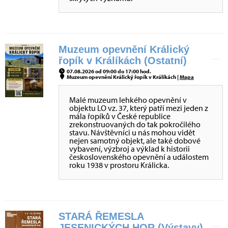
Muzeum opevnění Králický
řopík v Králíkách (Ostatní)
07.08.2026 od 09:00 do 17:00 hod.
Muzeum opevnění Králický řopík v Králíkách |
Mapa
Malé muzeum lehkého opevnění v
objektu LO vz. 37, který patří mezi jeden z
mála řopíků v České republice
zrekonstruovaných do tak pokročilého
stavu. Návštěvníci u nás mohou vidět
nejen samotný objekt, ale také dobové
vybavení, výzbroj a výklad k historii
československého opevnění a událostem
roku 1938 v prostoru Králicka.
STARÁ ŘEMESLA
JESENICKÝCH HOR (Výstavy)