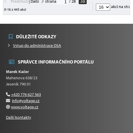
Předchozí
|
Další
strana
/ 28
Jdi
akcí na stra
0-16 z 443 akcí
DŮLEŽITÉ ODKAZY
Vstup do administrace DSA
SPRÁVCE INFORMAČNÍHO PORTÁLU
Marek Kačor
Mahenova 638/23
Jeseník 790 01
+420 776 627 563
info@voltage.cz
www.voltage.cz
Další kontakty