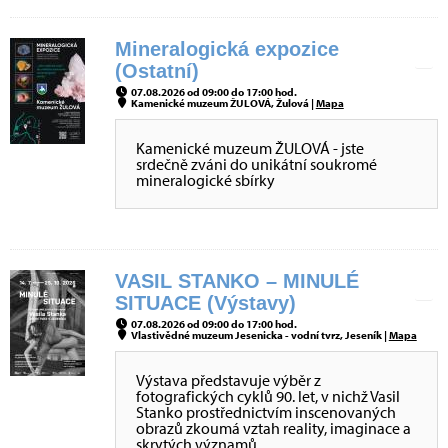
Mineralogická expozice
(Ostatní)
07.08.2026 od 09:00 do 17:00 hod.
Kamenické muzeum ŽULOVÁ, Žulová |
Mapa
Kamenické muzeum ŽULOVÁ - jste
srdečně zváni do unikátní soukromé
mineralogické sbírky
VASIL STANKO – MINULÉ
SITUACE (Výstavy)
07.08.2026 od 09:00 do 17:00 hod.
Vlastivědné muzeum Jesenicka - vodní tvrz, Jeseník |
Mapa
Výstava představuje výběr z
fotografických cyklů 90. let, v nichž Vasil
Stanko prostřednictvím inscenovaných
obrazů zkoumá vztah reality, imaginace a
skrytých významů.