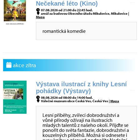
Nečekané léto (Kino)
07.08.2026 od 21:00 do 22:45 hod.
areál za budovou Obecního úřadu Mikulovice, Mikulovice |
Mapa
romantická komedie
akce zítra
Výstava ilustrací z knihy Lesní
pohádky (Výstavy)
08.08.2026 od 08:00 do 14:00 hod.
Válečné muzeum obce Česká Ves, Česká Ves |
Mapa
Lesní příběhy, zvířecí dobrodružství a
vůně přírody ožívají na ilustracích
mladých talentů z našeho okolí. Přijďte se
ponořit do světa fantazie, dobrodružství a
kouzelných příběhů. Možná si odnesete i