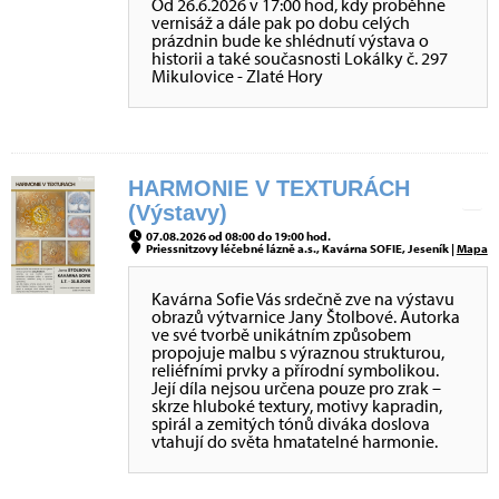
Od 26.6.2026 v 17:00 hod, kdy proběhne
vernisáž a dále pak po dobu celých
prázdnin bude ke shlédnutí výstava o
historii a také současnosti Lokálky č. 297
Mikulovice - Zlaté Hory
HARMONIE V TEXTURÁCH
(Výstavy)
07.08.2026 od 08:00 do 19:00 hod.
Priessnitzovy léčebné lázně a.s., Kavárna SOFIE, Jeseník |
Mapa
Kavárna Sofie Vás srdečně zve na výstavu
obrazů výtvarnice Jany Štolbové. Autorka
ve své tvorbě unikátním způsobem
propojuje malbu s výraznou strukturou,
reliéfními prvky a přírodní symbolikou.
Její díla nejsou určena pouze pro zrak –
skrze hluboké textury, motivy kapradin,
spirál a zemitých tónů diváka doslova
vtahují do světa hmatatelné harmonie.