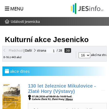
MENU
Události jesenicka
Kulturní akce Jesenicko
Předchozí
|
Další
strana
/ 28
Jdi
akcí na stra
0-16 z 443 akcí
akce dnes
130 let železnice Mikulovice -
Zlaté Hory (Výstavy)
07.08.2026 od 08:00 do 16:00 hod.
Galerie Zlatá 92, Zlaté Hory |
Mapa