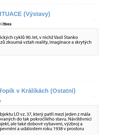
ITUACE (Výstavy)
 |
Mapa
ckých cyklů 90. let, v nichž Vasil Stanko
ů zkoumá vztah reality, imaginace a skrytých
opík v Králíkách (Ostatní)
a
ktu LO vz. 37, který patří mezi jeden z mála
ovaných do tak pokročilého stavu. Návštěvníci
ekt, ale také dobové vybavení, výzbroj a
opevnění a událostem roku 1938 v prostoru