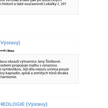
historii a také současnosti Lokálky č. 297
Výstavy)
seník |
Mapa
stavu obrazů výtvarnice Jany Štolbové.
působem propojuje malbu s výraznou
ní symbolikou. Její díla nejsou určena pouze
tivy kapradin, spirál a zemitých tónů diváka
é harmonie.
EOLOGIE (Výstavy)