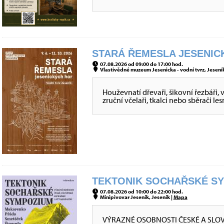
STARÁ ŘEMESLA JESENICK
07.08.2026 od 09:00 do 17:00 hod.
Vlastivědné muzeum Jesenicka - vodní tvrz, Jeseník
Houževnatí dřevaři, šikovní řezbáři, 
zruční včelaři, tkalci nebo sběrači le
TEKTONIK SOCHAŘSKÉ SYM
07.08.2026 od 10:00 do 22:00 hod.
Minipivovar Jeseník, Jeseník |
Mapa
VÝRAZNÉ OSOBNOSTI ČESKÉ A SLO