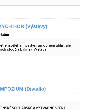
ÝCH HOR (Výstavy)
 |
Mapa
větrem ošlehaní pastýři, umounění uhlíři, ale i
sních plodů a bylinek. Výstava
POZIUM (Divadlo)
VENSKÉ SOCHAŘSKÉ A VÝTVARNÉ SCÉNY