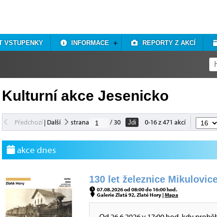
T VSTUPENKY
INFORMACE
REPORTY Z AKCÍ
Kulturní akce Jesenicko
Předchozí
|
Další
strana
/ 30
0-16 z 471 akcí
Jdi
akce dnes
130 let železnice Mikulovice
07.08.2026 od 08:00 do 16:00 hod.
Galerie Zlatá 92, Zlaté Hory |
Mapa
Od 26.6.2026 v 17:00 hod, kdy probě