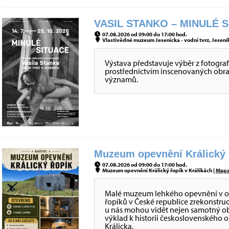
VASIL STANKO – MINULÉ S
07.08.2026 od 09:00 do 17:00 hod.
Vlastivědné muzeum Jesenicka - vodní tvrz, Jeseník
Výstava představuje výběr z fotografi
prostřednictvím inscenovaných obraz
významů.
Muzeum opevnění Králický ř
07.08.2026 od 09:00 do 17:00 hod.
Muzeum opevnění Králický řopík v Králíkách |
Map
Malé muzeum lehkého opevnění v obje
řopíků v České republice zrekonstru
u nás mohou vidět nejen samotný obj
výklad k historii československého 
Králicka.