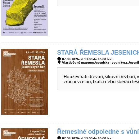
STARÁ ŘEMESLA JESENICK
07.08.2026 od 13:00 do 16:00 hod.
Vlastivědné muzeum Jesenicka - vodní tvrz, Jeseník
Houževnatí dřevaři, šikovní řezbáři, 
zruční včelaři, tkalci nebo sběrači
Řemeslné odpoledne s vůní 
07.08.2026 od 13:00 do 16:00 hod.