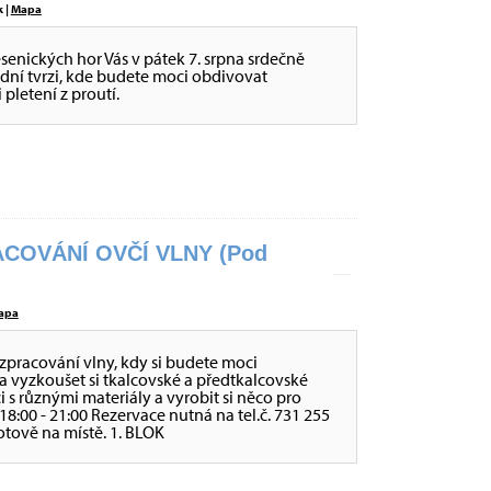
 |
Mapa
jesenických hor Vás v pátek 7. srpna srdečně
ní tvrzi, kde budete moci obdivovat
 pletení z proutí.
COVÁNÍ OVČÍ VLNY (Pod
apa
zpracování vlny, kdy si budete moci
a vyzkoušet si tkalcovské a předtkalcovské
ci s různými materiály a vyrobit si něco pro
 - 18:00 - 21:00 Rezervace nutná na tel.č. 731 255
otově na místě. 1. BLOK