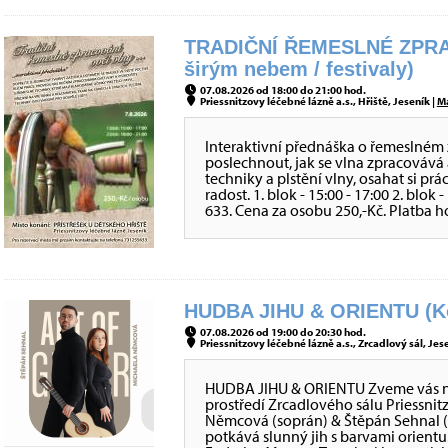
TRADIČNÍ ŘEMESLNÉ ZPRA
širým nebem / festivaly)
07.08.2026 od 18:00 do 21:00 hod.
Priessnitzovy léčebné lázně a.s., Hřiště, Jeseník |
M
Interaktivní přednáška o řemeslném 
poslechnout, jak se vlna zpracovává 
techniky a plstění vlny, osahat si prá
radost. 1. blok - 15:00 - 17:00 2. blok
633. Cena za osobu 250,-Kč. Platba h
HUDBA JIHU & ORIENTU (Ko
07.08.2026 od 19:00 do 20:30 hod.
Priessnitzovy léčebné lázně a.s., Zrcadlový sál, Jes
HUDBA JIHU & ORIENTU Zveme vás na 
prostředí Zrcadlového sálu Priessni
Němcová (soprán) & Štěpán Sehnal (
potkává slunný jih s barvami orientu