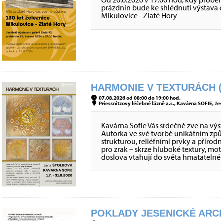
prázdnin bude ke shlédnutí výstava o 
Mikulovice - Zlaté Hory
HARMONIE V TEXTURÁCH (
07.08.2026 od 08:00 do 19:00 hod.
Priessnitzovy léčebné lázně a.s., Kavárna SOFIE, Je
Kavárna Sofie Vás srdečně zve na vý
Autorka ve své tvorbě unikátním z
strukturou, reliéfními prvky a přírod
pro zrak – skrze hluboké textury, mo
doslova vtahují do světa hmatateln
POKLADY JESENICKÉ ARCH