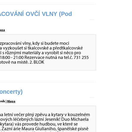
COVÁNÍ OVČÍ VLNY (Pod
apa
zpracování vlny, kdy si budete moci
a vyzkoušet si tkalcovské a předtkalcovské
ci s různými materiály a vyrobit si něco pro
 - 18:00 - 21:00 Rezervace nutná na tel.č. 731 255
otově na místě. 2. BLOK
ncerty)
eník |
Mapa
letní večer plný zpěvu a kytary v kouzelném
tzových léčebných lázní Jeseník! Duo Michaela
kytara) vás provede hudbou, ve které se
. Zazní árie Maura Giulianiho, španělské písně