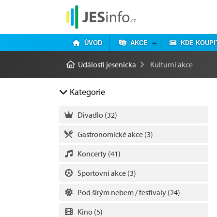
ÚVOD
AKCE
KDE KOUPI
Události jesenicka
Kulturní akce
Kategorie
Divadlo
(32)
Gastronomické akce
(3)
Koncerty
(41)
Sportovní akce
(3)
Pod širým nebem / festivaly
(24)
Kino
(5)