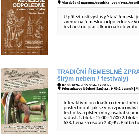
Vlastivědné muzeum Jesenicka - vodní tvrz, Jeseník
U příležitosti výstavy Stará řemesla 
zveme na řemeslné odpoledne ve Vod
řezbářskou práci, tkaní na kolovratu i
TRADIČNÍ ŘEMESLNÉ ZPRA
širým nebem / festivaly)
07.08.2026 od 15:00 do 17:00 hod.
Priessnitzovy léčebné lázně a.s., Hřiště, Jeseník |
M
Interaktivní přednáška o řemeslném 
poslechnout, jak se vlna zpracovává 
techniky a plstění vlny, osahat si prá
radost. 1. blok - 15:00 - 17:00 2. blok
633. Cena za osobu 250,-Kč. Platba h