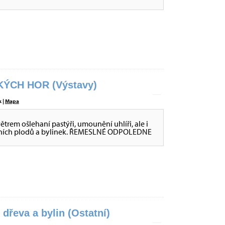
ÝCH HOR (Výstavy)
 |
Mapa
větrem ošlehaní pastýři, umounění uhlíři, ale i
 lesních plodů a bylinek. ŘEMESLNÉ ODPOLEDNE
dřeva a bylin (Ostatní)