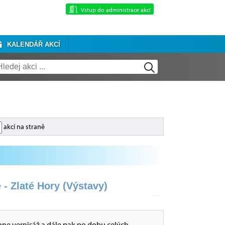
Vstup do administrace akcí
KALENDÁŘ AKCÍ
akcí na straně
 - Zlaté Hory (Výstavy)
hne vernisáž a dále pak po dobu celých