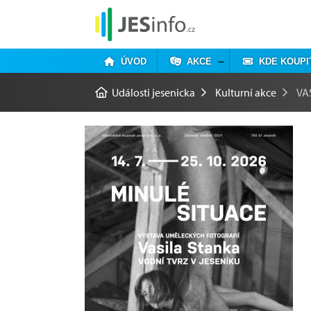
ÚVOD
AKCE
KDE KOUPI
Události jesenicka
Kulturní akce
VA