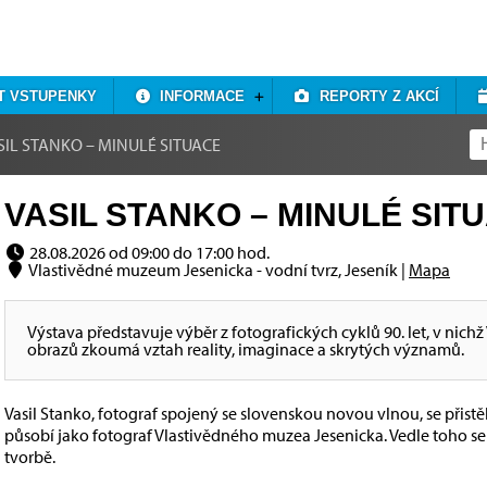
T VSTUPENKY
INFORMACE
REPORTY Z AKCÍ
SIL STANKO – MINULÉ SITUACE
VASIL STANKO – MINULÉ SITU
28.08.2026 od 09:00 do 17:00 hod.
Vlastivědné muzeum Jesenicka - vodní tvrz, Jeseník |
Mapa
Výstava představuje výběr z fotografických cyklů 90. let, v nic
obrazů zkoumá vztah reality, imaginace a skrytých významů.
Vasil Stanko, fotograf spojený se slovenskou novou vlnou, se přist
působí jako fotograf Vlastivědného muzea Jesenicka. Vedle toho se
tvorbě.