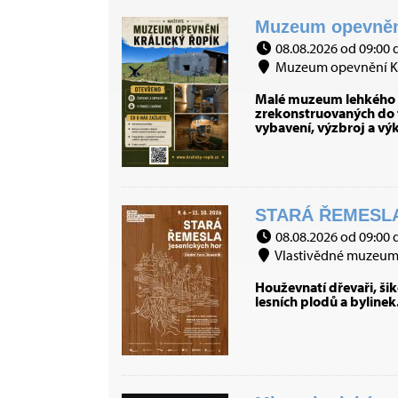
Muzeum opevnění 
08.08.2026 od 09:00 
Muzeum opevnění Král
Malé muzeum lehkého op
zrekonstruovaných do t
vybavení, výzbroj a vý
STARÁ ŘEMESLA
08.08.2026 od 09:00 
Vlastivědné muzeum J
Houževnatí dřevaři, šiko
lesních plodů a bylinek