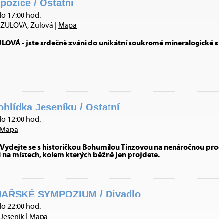
pozice / Ostatní
do 17:00 hod.
ŽULOVÁ, Žulová |
Mapa
VÁ - jste srdečně zváni do unikátní soukromé mineralogické s
hlídka Jeseníku / Ostatní
do 12:00 hod.
Mapa
k! Vydejte se s historičkou Bohumilou Tinzovou na nenáročnou 
na místech, kolem kterých běžně jen projdete.
AŘSKÉ SYMPOZIUM / Divadlo
do 22:00 hod.
Jeseník |
Mapa