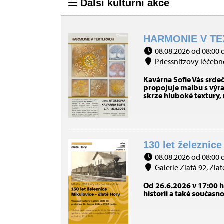
Další kulturní akce
HARMONIE V TE
08.08.2026 od 08:00 
Priessnitzovy léčebné
Kavárna Sofie Vás srde
propojuje malbu s výraz
skrze hluboké textury,
130 let železnice
08.08.2026 od 08:00 
Galerie Zlatá 92, Zlat
Od 26.6.2026 v 17:00 h
historii a také současn