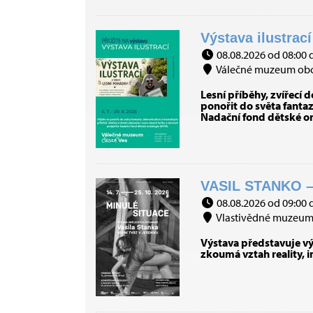
Výstava ilustrac
08.08.2026 od 08:00 
Válečné muzeum obce
Lesní příběhy, zvířecí 
ponořit do světa fanta
Nadační fond dětské on
VASIL STANKO –
08.08.2026 od 09:00 
Vlastivědné muzeum J
Výstava představuje výb
zkoumá vztah reality, 