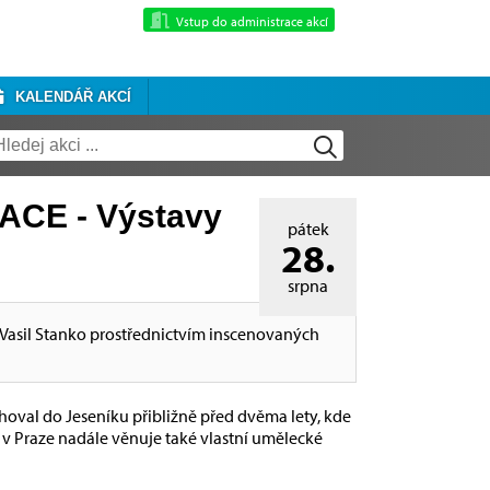
Vstup do administrace akcí
KALENDÁŘ AKCÍ
ACE - Výstavy
pátek
28.
srpna
hž Vasil Stanko prostřednictvím inscenovaných
ěhoval do Jeseníku přibližně před dvěma lety, kde
 v Praze nadále věnuje také vlastní umělecké