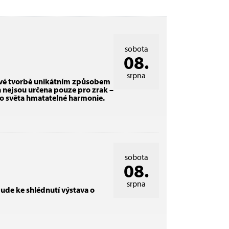
sobota
08.
srpna
 své tvorbě unikátním způsobem
a nejsou určena pouze pro zrak –
do světa hmatatelné harmonie.
sobota
08.
srpna
ude ke shlédnutí výstava o