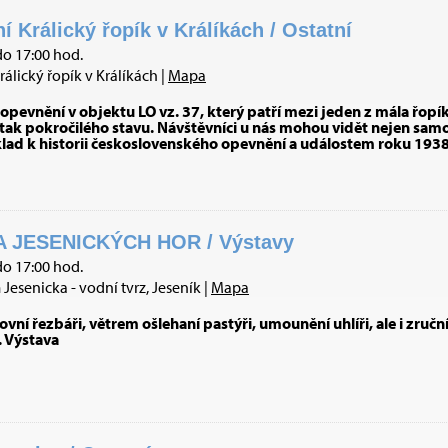
Králický řopík v Králíkách / Ostatní
do 17:00 hod.
ický řopík v Králíkách |
Mapa
evnění v objektu LO vz. 37, který patří mezi jeden z mála řopík
ak pokročilého stavu. Návštěvníci u nás mohou vidět nejen samo
klad k historii československého opevnění a událostem roku 1938 
 JESENICKÝCH HOR / Výstavy
do 17:00 hod.
esenicka - vodní tvrz, Jeseník |
Mapa
vní řezbáři, větrem ošlehaní pastýři, umounění uhlíři, ale i zruční
. Výstava