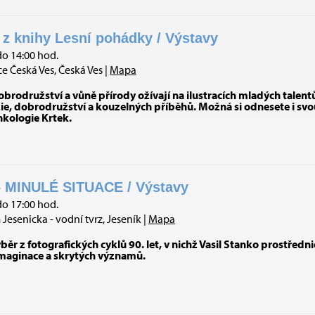
í z knihy Lesní pohádky / Výstavy
do 14:00 hod.
 Česká Ves, Česká Ves |
Mapa
dobrodružství a vůně přírody ožívají na ilustracích mladých talentů
zie, dobrodružství a kouzelných příběhů. Možná si odnesete i sv
kologie Krtek.
 MINULÉ SITUACE / Výstavy
do 17:00 hod.
esenicka - vodní tvrz, Jeseník |
Mapa
ěr z fotografických cyklů 90. let, v nichž Vasil Stanko prostřed
imaginace a skrytých významů.