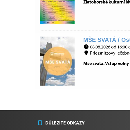
Zlatohorské kulturní lé
MŠE SVATÁ / Ost
08.08.2026 od 16:00 
Priessnitzovy léčebné 
Mše svatá. Vstup volný
DŮLEŽITÉ ODKAZY