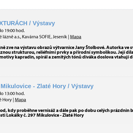
XTURÁCH / Výstavy
do 19:00 hod.
 lázně a.s., Kavárna SOFIE, Jeseník |
Mapa
čně zve na výstavu obrazů výtvarnice Jany Štolbové. Autorka ve
nou strukturou, reliéfními prvky a přírodní symbolikou. Její díl
 motivy kapradin, spirál a zemitých tónů diváka doslova vtahují 
 Mikulovice - Zlaté Hory / Výstavy
do 13:00 hod.
é Hory |
Mapa
od, kdy proběhne vernisáž a dále pak po dobu celých prázdnin b
osti Lokálky č. 297 Mikulovice - Zlaté Hory