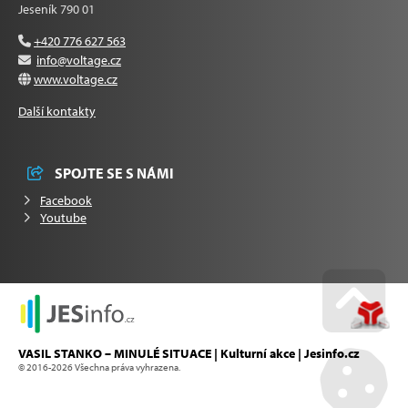
Jeseník 790 01
+420 776 627 563
info@voltage.cz
www.voltage.cz
Další kontakty
SPOJTE SE S NÁMI
Facebook
Youtube
Go u
VASIL STANKO – MINULÉ SITUACE | Kulturní akce | Jesinfo.cz
© 2016-2026 Všechna práva vyhrazena.