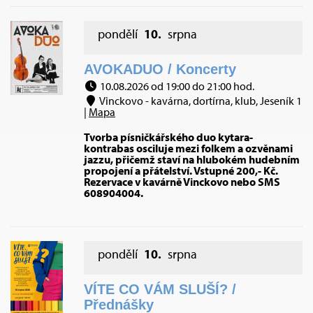
pondělí
10.
srpna
AVOKADUO / Koncerty
10.08.2026 od 19:00 do 21:00 hod.
Vinckovo - kavárna, dortírna, klub, Jeseník 1
|
Mapa
Tvorba písničkářského duo kytara-
kontrabas osciluje mezi folkem a ozvěnami
jazzu, přičemž staví na hlubokém hudebním
propojení a přátelství. Vstupné 200,- Kč.
Rezervace v kavárně Vinckovo nebo SMS
608904004.
pondělí
10.
srpna
VÍTE CO VÁM SLUŠÍ? /
Přednášky