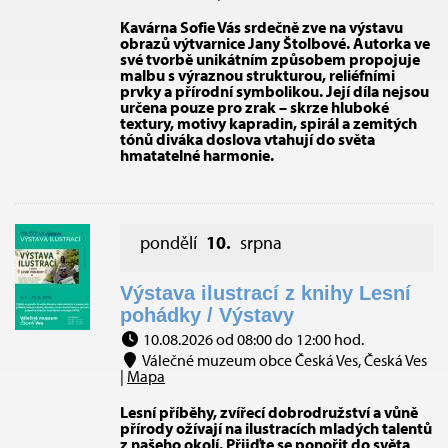
Kavárna Sofie Vás srdečně zve na výstavu
obrazů výtvarnice Jany Štolbové. Autorka ve
své tvorbě unikátním způsobem propojuje
malbu s výraznou strukturou, reliéfními
prvky a přírodní symbolikou. Její díla nejsou
určena pouze pro zrak – skrze hluboké
textury, motivy kapradin, spirál a zemitých
tónů diváka doslova vtahují do světa
hmatatelné harmonie.
pondělí
10.
srpna
Výstava ilustrací z knihy Lesní
pohádky / Výstavy
10.08.2026 od 08:00 do 12:00 hod.
Válečné muzeum obce Česká Ves, Česká Ves
|
Mapa
Lesní příběhy, zvířecí dobrodružství a vůně
přírody ožívají na ilustracích mladých talentů
z našeho okolí. Přijďte se ponořit do světa