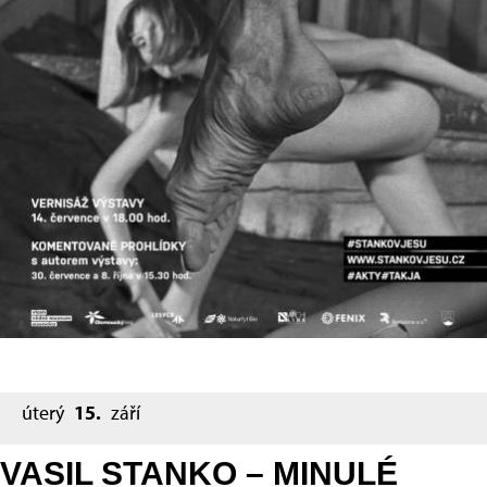
úterý
15.
září
VASIL STANKO – MINULÉ