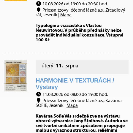
10.08.2026 od 19:00 do 20:30 hod.
Priessnitzovy léčebné lázně a.s., Zrcadlový
sál, Jeseník |
Mapa
Typologie a vizážistika s Vlastou
Neuwirtovou. V průběhu přednášky nelze
provádět individuální konzultace. Vstupné
100 Kč
úterý
11.
srpna
HARMONIE V TEXTURÁCH /
Výstavy
11.08.2026 od 08:00 do 19:00 hod.
Priessnitzovy léčebné lázně a.s., Kavárna
SOFIE, Jeseník |
Mapa
Kavárna Sofie Vás srdečně zve na výstavu
obrazů výtvarnice Jany Štolbové. Autorka ve
své tvorbě unikátním způsobem propojuje
malbu s výraznou strukturou, reliéfními