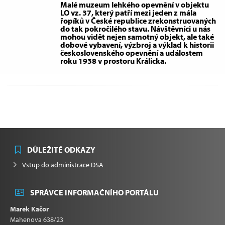
Malé muzeum lehkého opevnění v objektu
LO vz. 37, který patří mezi jeden z mála
řopíků v České republice zrekonstruovaných
do tak pokročilého stavu. Návštěvníci u nás
mohou vidět nejen samotný objekt, ale také
dobové vybavení, výzbroj a výklad k historii
československého opevnění a událostem
roku 1938 v prostoru Králicka.
DŮLEŽITÉ ODKAZY
Vstup do administrace DSA
SPRÁVCE INFORMAČNÍHO PORTÁLU
Marek Kačor
Mahenova 638/23