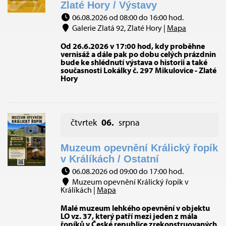
Zlaté Hory / Výstavy
06.08.2026 od 08:00 do 16:00 hod.
Galerie Zlatá 92, Zlaté Hory |
Mapa
Od 26.6.2026 v 17:00 hod, kdy proběhne
vernisáž a dále pak po dobu celých prázdnin
bude ke shlédnutí výstava o historii a také
současnosti Lokálky č. 297 Mikulovice - Zlaté
Hory
čtvrtek
06.
srpna
Muzeum opevnění Králický řopík
v Králíkách / Ostatní
06.08.2026 od 09:00 do 17:00 hod.
Muzeum opevnění Králický řopík v
Králíkách |
Mapa
Malé muzeum lehkého opevnění v objektu
LO vz. 37, který patří mezi jeden z mála
řopíků v České republice zrekonstruovaných