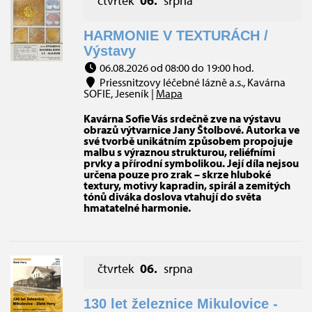
čtvrtek
06.
srpna
HARMONIE V TEXTURÁCH /
Výstavy
06.08.2026 od 08:00 do 19:00 hod.
Priessnitzovy léčebné lázně a.s., Kavárna
SOFIE, Jeseník |
Mapa
Kavárna Sofie Vás srdečně zve na výstavu
obrazů výtvarnice Jany Štolbové. Autorka ve
své tvorbě unikátním způsobem propojuje
malbu s výraznou strukturou, reliéfními
prvky a přírodní symbolikou. Její díla nejsou
určena pouze pro zrak – skrze hluboké
textury, motivy kapradin, spirál a zemitých
tónů diváka doslova vtahují do světa
hmatatelné harmonie.
čtvrtek
06.
srpna
130 let železnice Mikulovice -