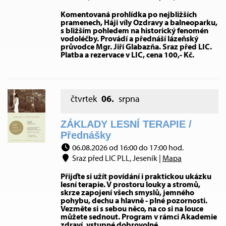
Komentovaná prohlídka po nejbližších
pramenech, Háji víly Ozdravy a balneoparku,
s bližším pohledem na historický fenomén
vodoléčby. Provádí a přednáší lázeňský
průvodce Mgr. Jiří Glabazňa. Sraz před LIC.
Platba a rezervace v LIC, cena 100,- Kč.
čtvrtek
06.
srpna
ZÁKLADY LESNÍ TERAPIE /
Přednášky
06.08.2026 od 16:00 do 17:00 hod.
Sraz před LIC PLL, Jeseník |
Mapa
Přijďte si užít povídání i praktickou ukázku
lesní terapie. V prostoru louky a stromů,
skrze zapojení všech smyslů, jemného
pohybu, dechu a hlavně - plné pozornosti.
Vezměte si s sebou něco, na co si na louce
můžete sednout. Program v rámci Akademie
zdraví, vstupné dobrovolné.