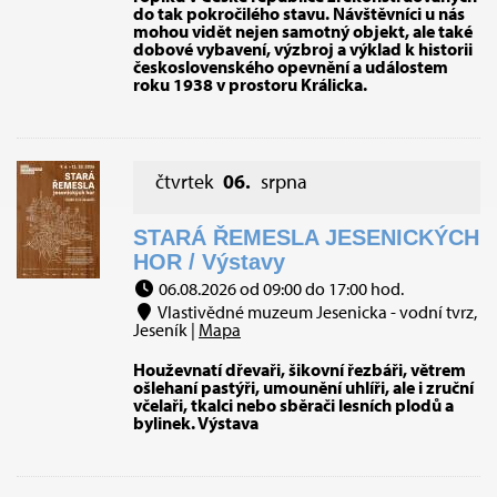
do tak pokročilého stavu. Návštěvníci u nás
mohou vidět nejen samotný objekt, ale také
dobové vybavení, výzbroj a výklad k historii
československého opevnění a událostem
roku 1938 v prostoru Králicka.
čtvrtek
06.
srpna
STARÁ ŘEMESLA JESENICKÝCH
HOR / Výstavy
06.08.2026 od 09:00 do 17:00 hod.
Vlastivědné muzeum Jesenicka - vodní tvrz,
Jeseník |
Mapa
Houževnatí dřevaři, šikovní řezbáři, větrem
ošlehaní pastýři, umounění uhlíři, ale i zruční
včelaři, tkalci nebo sběrači lesních plodů a
bylinek. Výstava