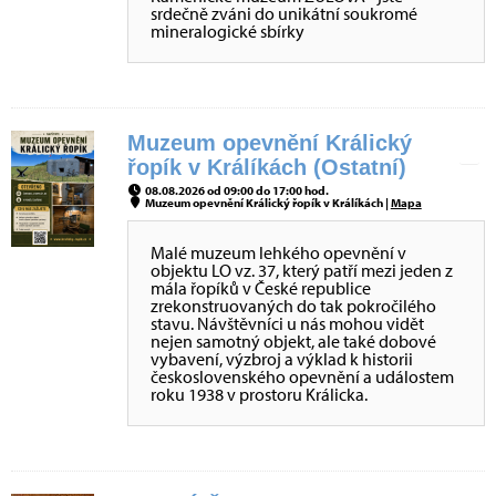
srdečně zváni do unikátní soukromé
mineralogické sbírky
Muzeum opevnění Králický
řopík v Králíkách (Ostatní)
08.08.2026 od 09:00 do 17:00 hod.
Muzeum opevnění Králický řopík v Králíkách |
Mapa
Malé muzeum lehkého opevnění v
objektu LO vz. 37, který patří mezi jeden z
mála řopíků v České republice
zrekonstruovaných do tak pokročilého
stavu. Návštěvníci u nás mohou vidět
nejen samotný objekt, ale také dobové
vybavení, výzbroj a výklad k historii
československého opevnění a událostem
roku 1938 v prostoru Králicka.