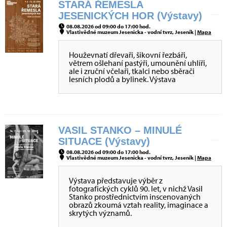
STARÁ ŘEMESLA
JESENICKÝCH HOR (Výstavy)
08.08.2026 od 09:00 do 17:00 hod.
Vlastivědné muzeum Jesenicka - vodní tvrz, Jeseník |
Mapa
Houževnatí dřevaři, šikovní řezbáři,
větrem ošlehaní pastýři, umounění uhlíři,
ale i zruční včelaři, tkalci nebo sběrači
lesních plodů a bylinek. Výstava
VASIL STANKO – MINULÉ
SITUACE (Výstavy)
08.08.2026 od 09:00 do 17:00 hod.
Vlastivědné muzeum Jesenicka - vodní tvrz, Jeseník |
Mapa
Výstava představuje výběr z
fotografických cyklů 90. let, v nichž Vasil
Stanko prostřednictvím inscenovaných
obrazů zkoumá vztah reality, imaginace a
skrytých významů.