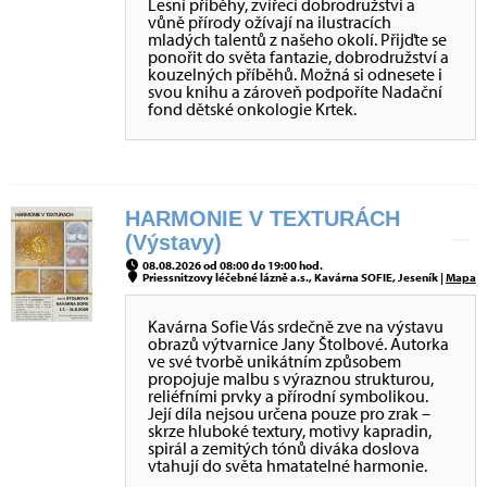
Lesní příběhy, zvířecí dobrodružství a
vůně přírody ožívají na ilustracích
mladých talentů z našeho okolí. Přijďte se
ponořit do světa fantazie, dobrodružství a
kouzelných příběhů. Možná si odnesete i
svou knihu a zároveň podpoříte Nadační
fond dětské onkologie Krtek.
HARMONIE V TEXTURÁCH
(Výstavy)
08.08.2026 od 08:00 do 19:00 hod.
Priessnitzovy léčebné lázně a.s., Kavárna SOFIE, Jeseník |
Mapa
Kavárna Sofie Vás srdečně zve na výstavu
obrazů výtvarnice Jany Štolbové. Autorka
ve své tvorbě unikátním způsobem
propojuje malbu s výraznou strukturou,
reliéfními prvky a přírodní symbolikou.
Její díla nejsou určena pouze pro zrak –
skrze hluboké textury, motivy kapradin,
spirál a zemitých tónů diváka doslova
vtahují do světa hmatatelné harmonie.