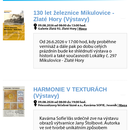
130 let železnice Mikulovice -
Zlaté Hory (Výstavy)
09.08.2026 od 08:00 do 13:00 hod.
Galerie Zlatá 92, Zlaté Hory |
Mapa
Od 26.6.2026 v 17:00 hod, kdy proběhne
vernisáž a dále pak po dobu celých
prázdnin bude ke shlédnutí výstava o
historii a také současnosti Lokálky č. 297
Mikulovice - Zlaté Hory
HARMONIE V TEXTURÁCH
(Výstavy)
09.08.2026 od 08:00 do 19:00 hod.
Priessnitzovy léčebné lázně a.s., Kavárna SOFIE, Jeseník |
Mapa
Kavárna Sofie Vás srdečně zve na výstavu
obrazů výtvarnice Jany Štolbové. Autorka
ve své tvorbě unikátním způsobem