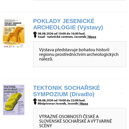
POKLADY JESENICKÉ
ARCHEOLOGIE (Výstavy)
08.08.2026 od 10:00 do 16:00 hod.
Soud - turistické centrum, Javorník |
Mapa
Výstava představuje bohatou historii
regionu prostřednictvím archeologických
nálezů.
TEKTONIK SOCHAŘSKÉ
SYMPOZIUM (Divadlo)
08.08.2026 od 10:00 do 22:00 hod.
Minipivovar Jeseník, Jeseník |
Mapa
VÝRAZNÉ OSOBNOSTI ČESKÉ A
SLOVENSKÉ SOCHAŘSKÉ A VÝTVARNÉ
SCÉNY