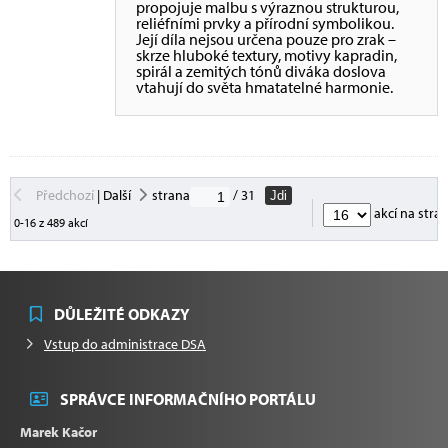
propojuje malbu s výraznou strukturou,
reliéfními prvky a přírodní symbolikou.
Její díla nejsou určena pouze pro zrak –
skrze hluboké textury, motivy kapradin,
spirál a zemitých tónů diváka doslova
vtahují do světa hmatatelné harmonie.
Předchozí
|
Další
strana
/ 31
Jdi
akcí na stra
0-16 z 489 akcí
DŮLEŽITÉ ODKAZY
Vstup do administrace DSA
SPRÁVCE INFORMAČNÍHO PORTÁLU
Marek Kačor