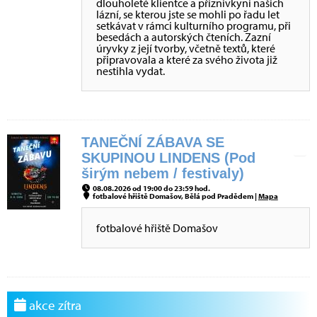
dlouholeté klientce a příznivkyni našich
lázní, se kterou jste se mohli po řadu let
setkávat v rámci kulturního programu, při
besedách a autorských čteních. Zazní
úryvky z její tvorby, včetně textů, které
připravovala a které za svého života již
nestihla vydat.
TANEČNÍ ZÁBAVA SE
SKUPINOU LINDENS (Pod
širým nebem / festivaly)
08.08.2026 od 19:00 do 23:59 hod.
fotbalové hřiště Domašov, Bělá pod Pradědem |
Mapa
fotbalové hřiště Domašov
akce zítra