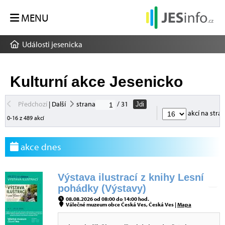
MENU
Události jesenicka
Kulturní akce Jesenicko
Předchozí
|
Další
strana
/ 31
Jdi
akcí na stra
0-16 z 489 akcí
akce dnes
Výstava ilustrací z knihy Lesní
pohádky (Výstavy)
08.08.2026 od 08:00 do 14:00 hod.
Válečné muzeum obce Česká Ves, Česká Ves |
Mapa