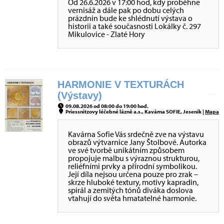
Od 26.6.2026 v 17:00 hod, kdy proběhne
vernisáž a dále pak po dobu celých
prázdnin bude ke shlédnutí výstava o
historii a také současnosti Lokálky č. 297
Mikulovice - Zlaté Hory
HARMONIE V TEXTURÁCH
(Výstavy)
09.08.2026 od 08:00 do 19:00 hod.
Priessnitzovy léčebné lázně a.s., Kavárna SOFIE, Jeseník |
Mapa
Kavárna Sofie Vás srdečně zve na výstavu
obrazů výtvarnice Jany Štolbové. Autorka
ve své tvorbě unikátním způsobem
propojuje malbu s výraznou strukturou,
reliéfními prvky a přírodní symbolikou.
Její díla nejsou určena pouze pro zrak –
skrze hluboké textury, motivy kapradin,
spirál a zemitých tónů diváka doslova
vtahují do světa hmatatelné harmonie.