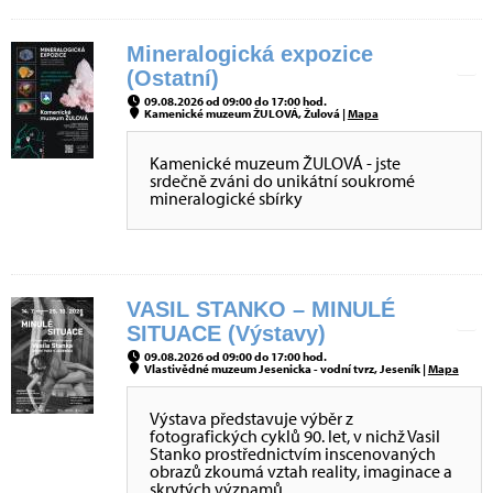
Mineralogická expozice
(Ostatní)
09.08.2026 od 09:00 do 17:00 hod.
Kamenické muzeum ŽULOVÁ, Žulová |
Mapa
Kamenické muzeum ŽULOVÁ - jste
srdečně zváni do unikátní soukromé
mineralogické sbírky
VASIL STANKO – MINULÉ
SITUACE (Výstavy)
09.08.2026 od 09:00 do 17:00 hod.
Vlastivědné muzeum Jesenicka - vodní tvrz, Jeseník |
Mapa
Výstava představuje výběr z
fotografických cyklů 90. let, v nichž Vasil
Stanko prostřednictvím inscenovaných
obrazů zkoumá vztah reality, imaginace a
skrytých významů.