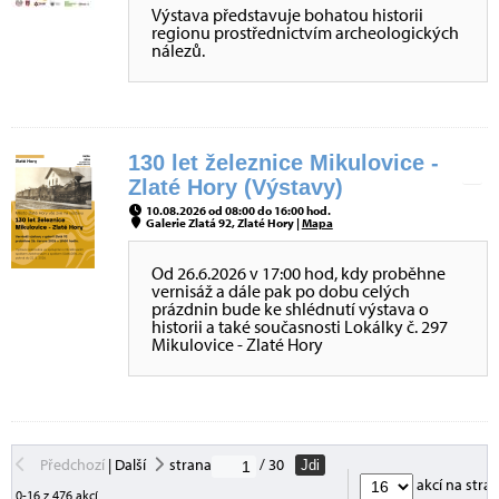
Výstava představuje bohatou historii
regionu prostřednictvím archeologických
nálezů.
130 let železnice Mikulovice -
Zlaté Hory (Výstavy)
10.08.2026 od 08:00 do 16:00 hod.
Galerie Zlatá 92, Zlaté Hory |
Mapa
Od 26.6.2026 v 17:00 hod, kdy proběhne
vernisáž a dále pak po dobu celých
prázdnin bude ke shlédnutí výstava o
historii a také současnosti Lokálky č. 297
Mikulovice - Zlaté Hory
Předchozí
|
Další
strana
/ 30
Jdi
akcí na stra
0-16 z 476 akcí