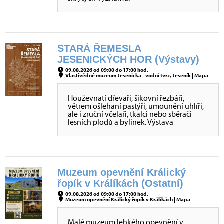
STARÁ ŘEMESLA
JESENICKÝCH HOR (Výstavy)
09.08.2026 od 09:00 do 17:00 hod.
Vlastivědné muzeum Jesenicka - vodní tvrz, Jeseník |
Mapa
Houževnatí dřevaři, šikovní řezbáři,
větrem ošlehaní pastýři, umounění uhlíři,
ale i zruční včelaři, tkalci nebo sběrači
lesních plodů a bylinek. Výstava
Muzeum opevnění Králický
řopík v Králíkách (Ostatní)
09.08.2026 od 09:00 do 17:00 hod.
Muzeum opevnění Králický řopík v Králíkách |
Mapa
Malé muzeum lehkého opevnění v