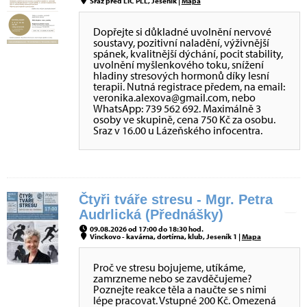
Sraz před LIC PLL, Jeseník |
Mapa
Dopřejte si důkladné uvolnění nervové
soustavy, pozitivní naladění, výživnější
spánek, kvalitnější dýchání, pocit stability,
uvolnění myšlenkového toku, snížení
hladiny stresových hormonů díky lesní
terapii. Nutná registrace předem, na email:
veronika.alexova@gmail.com, nebo
WhatsApp: 739 562 692. Maximálně 3
osoby ve skupině, cena 750 Kč za osobu.
Sraz v 16.00 u Lázeňského infocentra.
Čtyři tváře stresu - Mgr. Petra
Audrlická (Přednášky)
09.08.2026 od 17:00 do 18:30 hod.
Vinckovo - kavárna, dortírna, klub, Jeseník 1 |
Mapa
Proč ve stresu bojujeme, utíkáme,
zamrzneme nebo se zavděčujeme?
Poznejte reakce těla a naučte se s nimi
lépe pracovat. Vstupné 200 Kč. Omezená