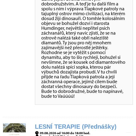
dobrodružstvím. A teď je tu další film a
spolu s ním i výprava Tlapkové patroly na
tajuplný ostrov mimo civilizaci, na kterém
dosud žijí dinosauři. O tomhle kolosálním
objevu se bohužel dozví i starosta
Humdinger, největší nepřítel psích
záchranářů, který navíc zjistí, že se na
ostrově nalézá také obří naleziště
diamantů. Ty jsou pro něj mnohem
zajímavější než přerostlé ještěrky.
Rozhodne se je vytěžit s pomocí
dynamitu, aby to šlo rychleji, bohužel si
nevšimne, že se kousek od diamantového
dolu nalézá spící sopka, kterou pár
výbuchů dozajista probudí. V tu chvíli
přijde na řadu Tlapková patrola a její
záchranná operace, jejímž cílem bude
dostat všechny dinosaury do bezpečí.
Bude to dobrodružné, bude to napínavé,
bude to Vaúúúú!
LESNÍ TERAPIE (Přednášky)
09.08.2026 od 16:00 do 18:00 hod.