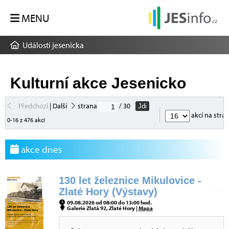
MENU
Události jesenicka
Kulturní akce Jesenicko
Předchozí
|
Další
strana
/ 30
Jdi
akcí na stra
0-16 z 476 akcí
akce dnes
130 let železnice Mikulovice -
Zlaté Hory (Výstavy)
09.08.2026 od 08:00 do 13:00 hod.
Galerie Zlatá 92, Zlaté Hory |
Mapa