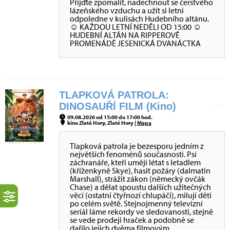
Přijďte zpomalit, nadechnout se čerstvého
lázeňského vzduchu a užít si letní
odpoledne v kulisách Hudebního altánu.
☺ KAŽDOU LETNÍ NEDĚLI OD 15:00 ☺
HUDEBNÍ ALTÁN NA RIPPEROVĚ
PROMENÁDĚ JESENICKÁ DVANÁCTKA
TLAPKOVÁ PATROLA:
DINOSAUŘÍ FILM (Kino)
09.08.2026 od 15:00 do 17:00 hod.
kino Zlaté Hory, Zlaté Hory |
Mapa
Tlapková patrola je bezesporu jedním z
největších fenoménů současnosti. Psí
záchranáře, kteří umějí létat s letadlem
(kříženkyně Skye), hasit požáry (dalmatin
Marshall), strážit zákon (německý ovčák
Chase) a dělat spoustu dalších užitečných
věcí (ostatní čtyřnozí chlupáči), milují děti
po celém světě. Stejnojmenný televizní
seriál láme rekordy ve sledovanosti, stejně
se vede prodeji hraček a podobně se
dařilo jejich dvěma filmovým