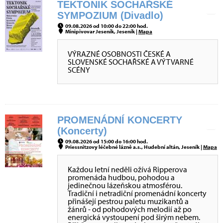
TEKTONIK SOCHAŘSKÉ
SYMPOZIUM (Divadlo)
09.08.2026 od 10:00 do 22:00 hod.
Minipivovar Jeseník, Jeseník |
Mapa
VÝRAZNÉ OSOBNOSTI ČESKÉ A
SLOVENSKÉ SOCHAŘSKÉ A VÝTVARNÉ
SCÉNY
PROMENÁDNÍ KONCERTY
(Koncerty)
09.08.2026 od 15:00 do 16:00 hod.
Priessnitzovy léčebné lázně a.s., Hudební altán, Jeseník |
Mapa
Každou letní neděli ožívá Ripperova
promenáda hudbou, pohodou a
jedinečnou lázeňskou atmosférou.
Tradiční i netradiční promenádní koncerty
přinášejí pestrou paletu muzikantů a
žánrů - od pohodových melodií až po
energická vystoupení pod širým nebem.