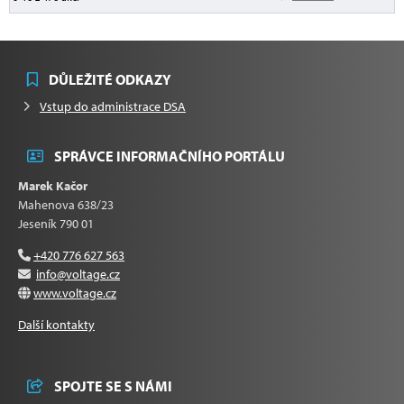
DŮLEŽITÉ ODKAZY
Vstup do administrace DSA
SPRÁVCE INFORMAČNÍHO PORTÁLU
Marek Kačor
Mahenova 638/23
Jeseník 790 01
+420 776 627 563
info@voltage.cz
www.voltage.cz
Další kontakty
SPOJTE SE S NÁMI