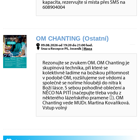
kapacita, rezervujte si místa přes SMS na
608904004
OM CHANTING (Ostatní)
09.08.2026 od 19:20 do 21:00 hod.
Sraz u Recepce PS, Jeseník |
Mapa
Rezonujte se zvukem OM. OM Chanting je
skupinová technika, při které se
kolektivně ladíme na božskou přítomnost
v podobě OM, rozšiřujeme své vědomí a
společně se noříme hlouběji do nitra k
Boží lásce. S sebou pohodlné oblečení a
NĚCO NA PITÍ (načepujte třeba vodu z
některého lázeňského pramene ). OM
Chanting vede MUDr. Martina Kovaříková.
Vstup volný