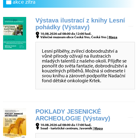
akce zítra
Výstava ilustrací z knihy Lesní
pohádky (Výstavy)
10.08.2026 od 08:00 do 12:00 hod.
Válečné muzeum obce Česká Ves, Česká Ves |
Mapa
Lesní příběhy, zvířecí dobrodružství a
vůně přírody ožívají na ilustracích
mladých talentů z našeho okolí. Přijďte se
ponořit do světa fantazie, dobrodružství a
kouzelných příběhů. Možná si odnesete i
svou knihu a zároveň podpoříte Nadační
fond dětské onkologie Krtek.
POKLADY JESENICKÉ
ARCHEOLOGIE (Výstavy)
10.08.2026 od 08:00 do 17:00 hod.
Soud - turistické centrum, Javorník |
Mapa