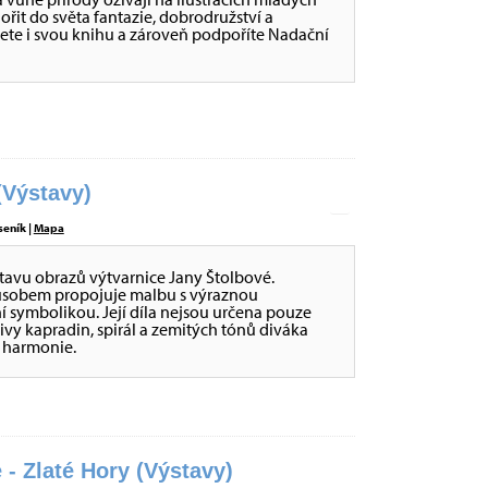
nořit do světa fantazie, dobrodružství a
ete i svou knihu a zároveň podpoříte Nadační
Výstavy)
seník |
Mapa
stavu obrazů výtvarnice Jany Štolbové.
působem propojuje malbu s výraznou
ní symbolikou. Její díla nejsou určena pouze
tivy kapradin, spirál a zemitých tónů diváka
é harmonie.
 - Zlaté Hory (Výstavy)