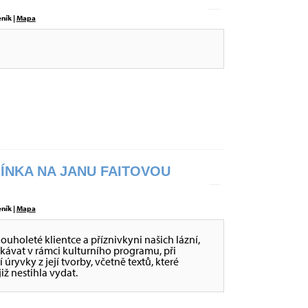
eník |
Mapa
ÍNKA NA JANU FAITOVOU
eník |
Mapa
ouholeté klientce a příznivkyni našich lázní,
etkávat v rámci kulturního programu, při
úryvky z její tvorby, včetně textů, které
iž nestihla vydat.