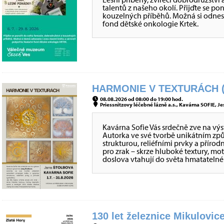
talentů z našeho okolí. Přijďte se po
kouzelných příběhů. Možná si odnes
fond dětské onkologie Krtek.
HARMONIE V TEXTURÁCH (
08.08.2026 od 08:00 do 19:00 hod.
Priessnitzovy léčebné lázně a.s., Kavárna SOFIE, Je
Kavárna Sofie Vás srdečně zve na vý
Autorka ve své tvorbě unikátním z
strukturou, reliéfními prvky a přírod
pro zrak – skrze hluboké textury, mo
doslova vtahují do světa hmatateln
130 let železnice Mikulovice