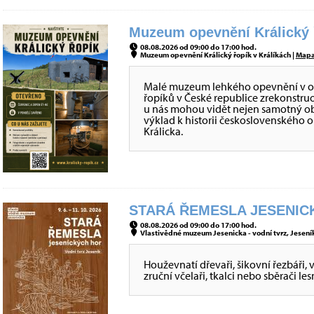
Muzeum opevnění Králický ř
08.08.2026 od 09:00 do 17:00 hod.
Muzeum opevnění Králický řopík v Králíkách |
Map
Malé muzeum lehkého opevnění v obje
řopíků v České republice zrekonstru
u nás mohou vidět nejen samotný obj
výklad k historii československého 
Králicka.
STARÁ ŘEMESLA JESENICK
08.08.2026 od 09:00 do 17:00 hod.
Vlastivědné muzeum Jesenicka - vodní tvrz, Jeseník
Houževnatí dřevaři, šikovní řezbáři, 
zruční včelaři, tkalci nebo sběrači le