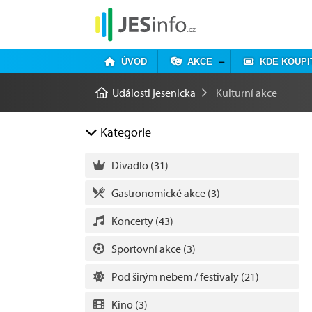
ÚVOD
AKCE
KDE KOUPI
Události jesenicka
Kulturní akce
Kategorie
Divadlo
(31)
Gastronomické akce
(3)
Koncerty
(43)
Sportovní akce
(3)
Pod širým nebem / festivaly
(21)
Kino
(3)