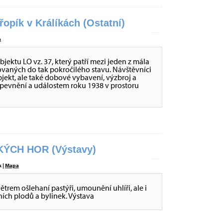
opík v Králíkách (Ostatní)
a
ktu LO vz. 37, který patří mezi jeden z mála
ovaných do tak pokročilého stavu. Návštěvníci
ekt, ale také dobové vybavení, výzbroj a
opevnění a událostem roku 1938 v prostoru
ÝCH HOR (Výstavy)
 |
Mapa
větrem ošlehaní pastýři, umounění uhlíři, ale i
sních plodů a bylinek. Výstava