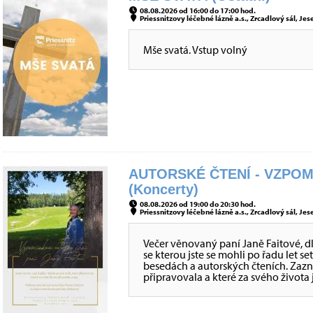
08.08.2026 od 16:00 do 17:00 hod.
Priessnitzovy léčebné lázně a.s., Zrcadlový sál, Jes
Mše svatá. Vstup volný
AUTORSKÉ ČTENÍ - VZPOM
(Koncerty)
08.08.2026 od 19:00 do 20:30 hod.
Priessnitzovy léčebné lázně a.s., Zrcadlový sál, Jes
Večer věnovaný paní Janě Faitové, dl
se kterou jste se mohli po řadu let s
besedách a autorských čteních. Zazní 
připravovala a které za svého života j