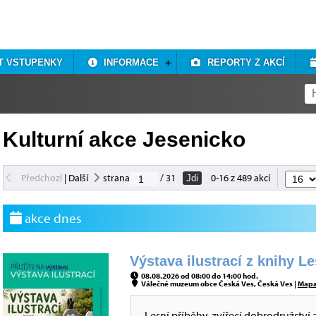
T VSTUPENKY
INFORMACE
REPORTY Z AKCÍ
Kulturní akce Jesenicko
Předchozí
|
Další
strana
/ 31
0-16 z 489 akcí
Jdi
akce dnes
Výstava ilustrací z knihy L
08.08.2026 od 08:00 do 14:00 hod.
Válečné muzeum obce Česká Ves, Česká Ves |
Map
Lesní příběhy, zvířecí dobrodružství 