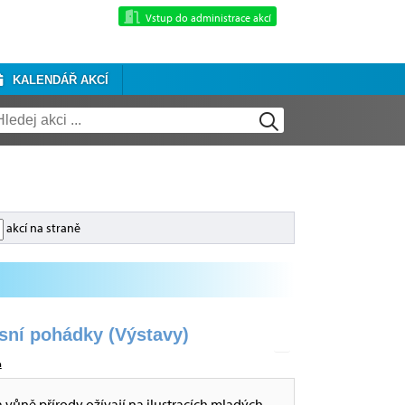
Vstup do administrace akcí
KALENDÁŘ AKCÍ
akcí na straně
esní pohádky (Výstavy)
a
a vůně přírody ožívají na ilustracích mladých