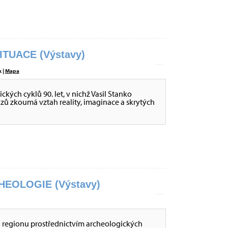
ITUACE (Výstavy)
 |
Mapa
ckých cyklů 90. let, v nichž Vasil Stanko
ů zkoumá vztah reality, imaginace a skrytých
EOLOGIE (Výstavy)
i regionu prostřednictvím archeologických