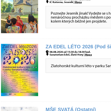
IC Katovna, Jeseník |
Mapa
Poznejte Jeseník jinak! Vydejte se s
nenáročnou procházku městem s pou
kolem kterých běžně jen projdete.
ZA EDEL LÉTO 2026 (Pod ši
08.08.2026 od 15:30 do 18:30 hod.
Sanatorium Edel, Zlaté Hory |
Mapa
Zlatohorské kulturní léto v parku San
MŠE SVATÁ (Ostatní)