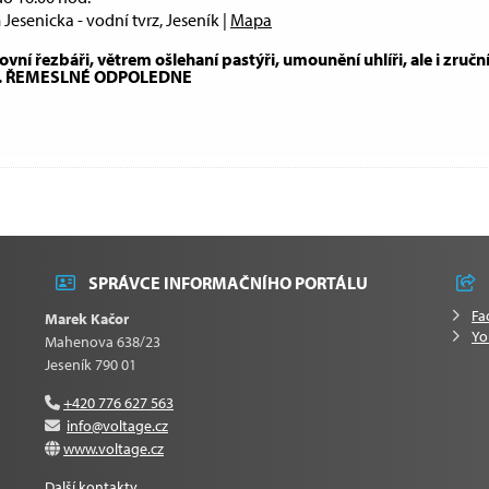
esenicka - vodní tvrz, Jeseník |
Mapa
vní řezbáři, větrem ošlehaní pastýři, umounění uhlíři, ale i zruční
nek. ŘEMESLNÉ ODPOLEDNE
SPRÁVCE INFORMAČNÍHO PORTÁLU
Fa
Marek Kačor
Yo
Mahenova 638/23
Jeseník 790 01
+420 776 627 563
info@voltage.cz
www.voltage.cz
Další kontakty