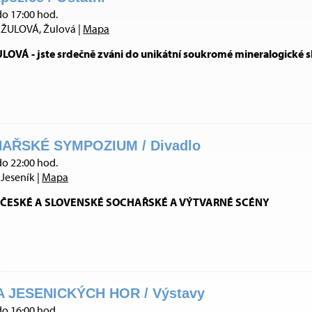
do 17:00 hod.
ŽULOVÁ, Žulová |
Mapa
VÁ - jste srdečně zváni do unikátní soukromé mineralogické s
AŘSKÉ SYMPOZIUM / Divadlo
do 22:00 hod.
Jeseník |
Mapa
ČESKÉ A SLOVENSKÉ SOCHAŘSKÉ A VÝTVARNÉ SCÉNY
 JESENICKÝCH HOR / Výstavy
do 16:00 hod.