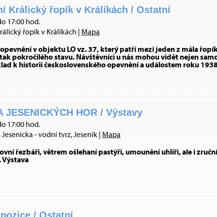
Králický řopík v Králíkách / Ostatní
do 17:00 hod.
ický řopík v Králíkách |
Mapa
evnění v objektu LO vz. 37, který patří mezi jeden z mála řopík
ak pokročilého stavu. Návštěvníci u nás mohou vidět nejen samo
klad k historii československého opevnění a událostem roku 1938 
 JESENICKÝCH HOR / Výstavy
do 17:00 hod.
esenicka - vodní tvrz, Jeseník |
Mapa
vní řezbáři, větrem ošlehaní pastýři, umounění uhlíři, ale i zruční
. Výstava
pozice / Ostatní