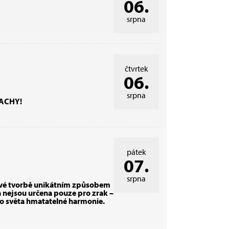
06.
srpna
čtvrtek
06.
srpna
PRACHY!
pátek
07.
srpna
 své tvorbě unikátním způsobem
a nejsou určena pouze pro zrak –
do světa hmatatelné harmonie.