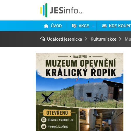
ÚVOD
AKCE
KDE KOUPI
Události jesenicka
Kulturní akce
Mu