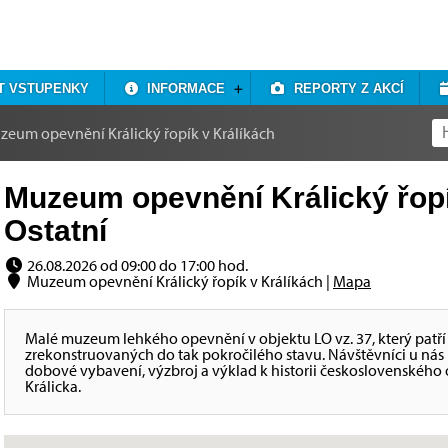
T VSTUPENKY
INFORMACE
REPORTY Z AKCÍ
zeum opevnění Králický řopík v Králíkách
Muzeum opevnění Králický řopí
Ostatní
26.08.2026 od 09:00 do 17:00 hod.
Muzeum opevnění Králický řopík v Králíkách |
Mapa
Malé muzeum lehkého opevnění v objektu LO vz. 37, který patří 
zrekonstruovaných do tak pokročilého stavu. Návštěvníci u nás
dobové vybavení, výzbroj a výklad k historii československého
Králicka.