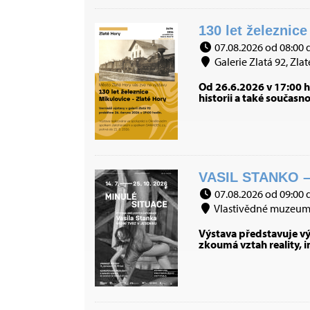
130 let železnice
07.08.2026 od 08:00 
Galerie Zlatá 92, Zlat
Od 26.6.2026 v 17:00 h
historii a také současn
VASIL STANKO –
07.08.2026 od 09:00 
Vlastivědné muzeum J
Výstava představuje výb
zkoumá vztah reality, 