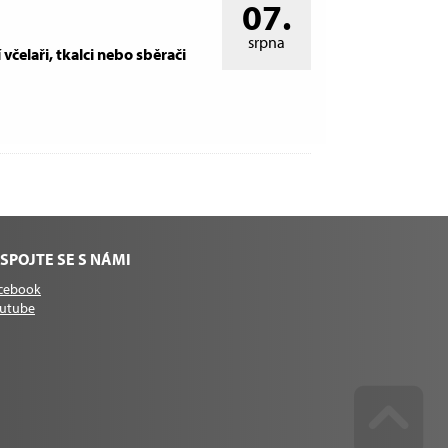
07.
srpna
 včelaři, tkalci nebo sběrači
SPOJTE SE S NÁMI
cebook
utube