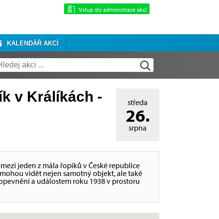
Vstup do administrace akcí
KALENDÁŘ AKCÍ
k v Králíkách -
středa
26.
srpna
mezi jeden z mála řopíků v České republice
 mohou vidět nejen samotný objekt, ale také
 opevnění a událostem roku 1938 v prostoru