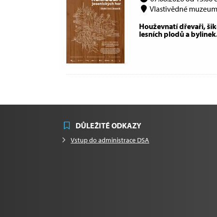
Vlastivědné muzeum J
Houževnatí dřevaři, šiko
lesních plodů a byli
DŮLEŽITÉ ODKAZY
Vstup do administrace DSA