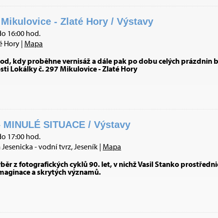
 Mikulovice - Zlaté Hory / Výstavy
do 16:00 hod.
é Hory |
Mapa
od, kdy proběhne vernisáž a dále pak po dobu celých prázdnin b
osti Lokálky č. 297 Mikulovice - Zlaté Hory
 MINULÉ SITUACE / Výstavy
do 17:00 hod.
esenicka - vodní tvrz, Jeseník |
Mapa
ěr z fotografických cyklů 90. let, v nichž Vasil Stanko prostřed
imaginace a skrytých významů.