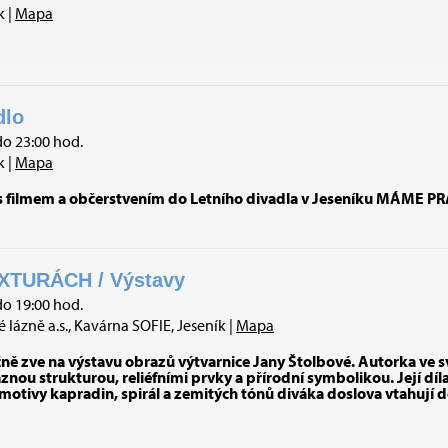
k |
Mapa
dlo
do 23:00 hod.
k |
Mapa
noc s filmem a občerstvením do Letního divadla v Jeseníku MÁME 
XTURÁCH / Výstavy
do 19:00 hod.
 lázně a.s., Kavárna SOFIE, Jeseník |
Mapa
čně zve na výstavu obrazů výtvarnice Jany Štolbové. Autorka ve
nou strukturou, reliéfními prvky a přírodní symbolikou. Její díl
 motivy kapradin, spirál a zemitých tónů diváka doslova vtahují 