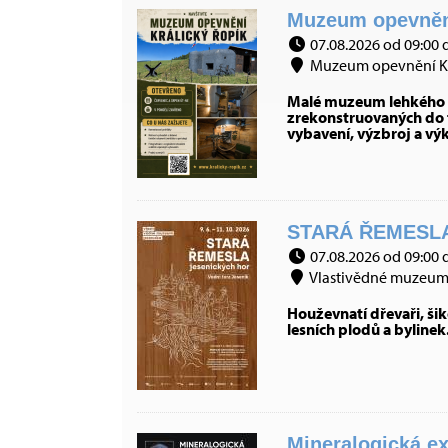
Muzeum opevnění 
07.08.2026 od 09:00 
Muzeum opevnění Král
Malé muzeum lehkého op
zrekonstruovaných do t
vybavení, výzbroj a vý
STARÁ ŘEMESLA
07.08.2026 od 09:00 
Vlastivědné muzeum J
Houževnatí dřevaři, šiko
lesních plodů a bylinek
Mineralogická ex