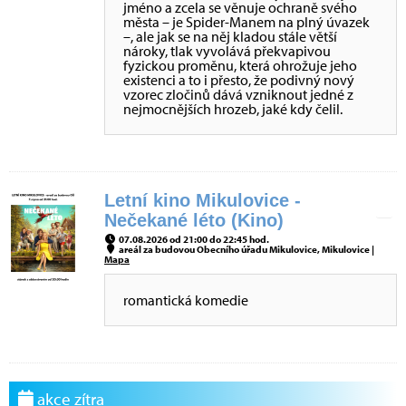
jméno a zcela se věnuje ochraně svého
města – je Spider-Manem na plný úvazek
–, ale jak se na něj kladou stále větší
nároky, tlak vyvolává překvapivou
fyzickou proměnu, která ohrožuje jeho
existenci a to i přesto, že podivný nový
vzorec zločinů dává vzniknout jedné z
nejmocnějších hrozeb, jaké kdy čelil.
Letní kino Mikulovice -
Nečekané léto (Kino)
07.08.2026 od 21:00 do 22:45 hod.
areál za budovou Obecního úřadu Mikulovice, Mikulovice |
Mapa
romantická komedie
akce zítra