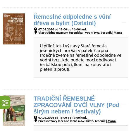
Řemeslné odpoledne s vůní
dřeva a bylin (Ostatní)
07.08.2026 od 13:00 do 16:00 hod.
Vlastivědné muzeum Jesenicka - vodní tvrz, Jeseník |
Mapa
U příležitosti výstavy Stará řemesla
jesenických hor Vás v pátek 7. srpna
srdečně zveme na řemeslné odpoledne ve
Vodní tvrzi, kde budete moci obdivovat
řezbářskou práci, tkaní na kolovratu i
pletení z proutí.
TRADIČNÍ ŘEMESLNÉ
ZPRACOVÁNÍ OVČÍ VLNY (Pod
širým nebem / festivaly)
07.08.2026 od 15:00 do 17:00 hod.
Priessnitzovy léčebné lázně a.s., Hřiště, Jeseník |
Mapa