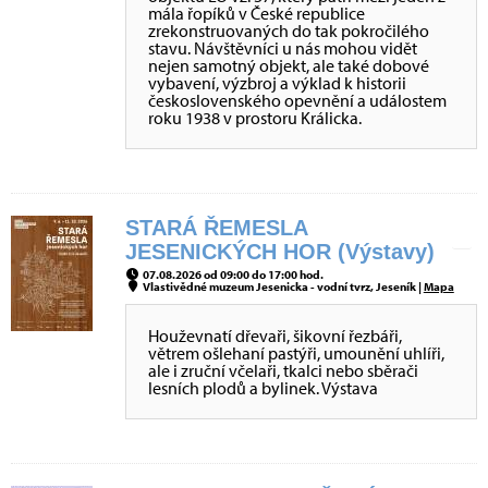
mála řopíků v České republice
zrekonstruovaných do tak pokročilého
stavu. Návštěvníci u nás mohou vidět
nejen samotný objekt, ale také dobové
vybavení, výzbroj a výklad k historii
československého opevnění a událostem
roku 1938 v prostoru Králicka.
STARÁ ŘEMESLA
JESENICKÝCH HOR (Výstavy)
07.08.2026 od 09:00 do 17:00 hod.
Vlastivědné muzeum Jesenicka - vodní tvrz, Jeseník |
Mapa
Houževnatí dřevaři, šikovní řezbáři,
větrem ošlehaní pastýři, umounění uhlíři,
ale i zruční včelaři, tkalci nebo sběrači
lesních plodů a bylinek. Výstava