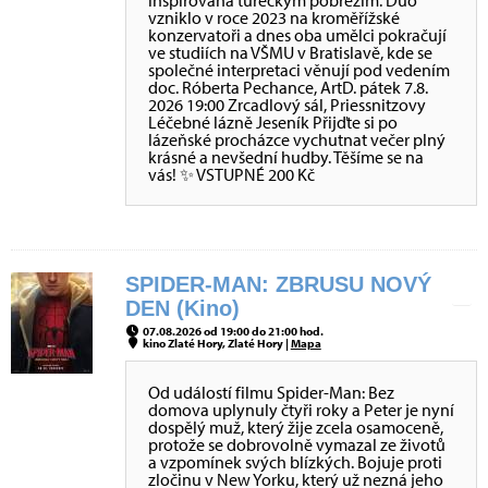
inspirovaná tureckým pobřežím. Duo
vzniklo v roce 2023 na kroměřížské
konzervatoři a dnes oba umělci pokračují
ve studiích na VŠMU v Bratislavě, kde se
společné interpretaci věnují pod vedením
doc. Róberta Pechance, ArtD. pátek 7.8.
2026 19:00 Zrcadlový sál, Priessnitzovy
Léčebné lázně Jeseník Přijďte si po
lázeňské procházce vychutnat večer plný
krásné a nevšední hudby. Těšíme se na
vás! ✨ VSTUPNÉ 200 Kč
SPIDER-MAN: ZBRUSU NOVÝ
DEN (Kino)
07.08.2026 od 19:00 do 21:00 hod.
kino Zlaté Hory, Zlaté Hory |
Mapa
Od událostí filmu Spider-Man: Bez
domova uplynuly čtyři roky a Peter je nyní
dospělý muž, který žije zcela osamoceně,
protože se dobrovolně vymazal ze životů
a vzpomínek svých blízkých. Bojuje proti
zločinu v New Yorku, který už nezná jeho