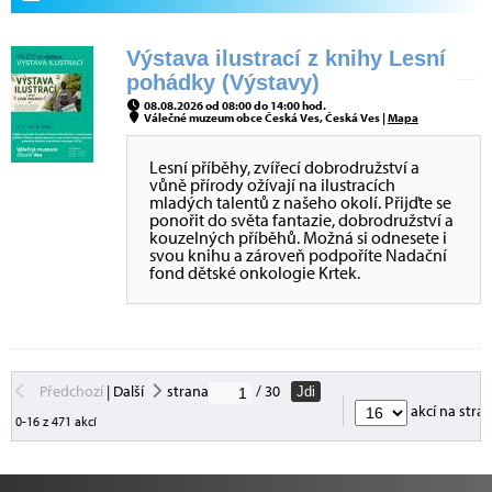
Výstava ilustrací z knihy Lesní
pohádky (Výstavy)
08.08.2026 od 08:00 do 14:00 hod.
Válečné muzeum obce Česká Ves, Česká Ves |
Mapa
Lesní příběhy, zvířecí dobrodružství a
vůně přírody ožívají na ilustracích
mladých talentů z našeho okolí. Přijďte se
ponořit do světa fantazie, dobrodružství a
kouzelných příběhů. Možná si odnesete i
svou knihu a zároveň podpoříte Nadační
fond dětské onkologie Krtek.
Předchozí
|
Další
strana
/ 30
Jdi
akcí na stra
0-16 z 471 akcí