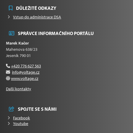
DŮLEŽITÉ ODKAZY
Vstup do administrace DSA
SPRÁVCE INFORMAČNÍHO PORTÁLU
Marek Kačor
Mahenova 638/23
Jeseník 790 01
+420 776 627 563
info@voltage.cz
www.voltage.cz
Další kontakty
SPOJTE SE S NÁMI
Facebook
Youtube