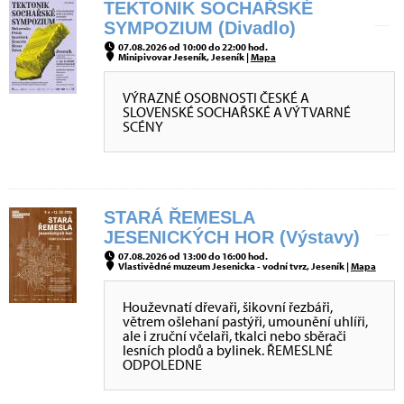
TEKTONIK SOCHAŘSKÉ
SYMPOZIUM (Divadlo)
07.08.2026 od 10:00 do 22:00 hod.
Minipivovar Jeseník, Jeseník |
Mapa
VÝRAZNÉ OSOBNOSTI ČESKÉ A
SLOVENSKÉ SOCHAŘSKÉ A VÝTVARNÉ
SCÉNY
STARÁ ŘEMESLA
JESENICKÝCH HOR (Výstavy)
07.08.2026 od 13:00 do 16:00 hod.
Vlastivědné muzeum Jesenicka - vodní tvrz, Jeseník |
Mapa
Houževnatí dřevaři, šikovní řezbáři,
větrem ošlehaní pastýři, umounění uhlíři,
ale i zruční včelaři, tkalci nebo sběrači
lesních plodů a bylinek. ŘEMESLNÉ
ODPOLEDNE