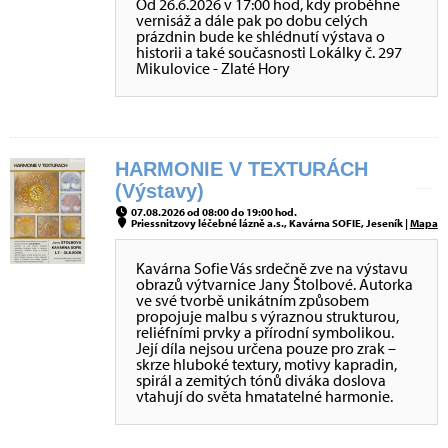
Od 26.6.2026 v 17:00 hod, kdy proběhne
vernisáž a dále pak po dobu celých
prázdnin bude ke shlédnutí výstava o
historii a také současnosti Lokálky č. 297
Mikulovice - Zlaté Hory
HARMONIE V TEXTURÁCH
(Výstavy)
07.08.2026 od 08:00 do 19:00 hod.
Priessnitzovy léčebné lázně a.s., Kavárna SOFIE, Jeseník |
Mapa
Kavárna Sofie Vás srdečně zve na výstavu
obrazů výtvarnice Jany Štolbové. Autorka
ve své tvorbě unikátním způsobem
propojuje malbu s výraznou strukturou,
reliéfními prvky a přírodní symbolikou.
Její díla nejsou určena pouze pro zrak –
skrze hluboké textury, motivy kapradin,
spirál a zemitých tónů diváka doslova
vtahují do světa hmatatelné harmonie.