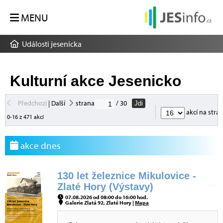
MENU
Události jesenicka
Kulturní akce Jesenicko
Předchozí
|
Další
strana
/ 30
Jdi
akcí na stra
0-16 z 471 akcí
akce dnes
130 let železnice Mikulovice -
Zlaté Hory (Výstavy)
07.08.2026 od 08:00 do 16:00 hod.
Galerie Zlatá 92, Zlaté Hory |
Mapa