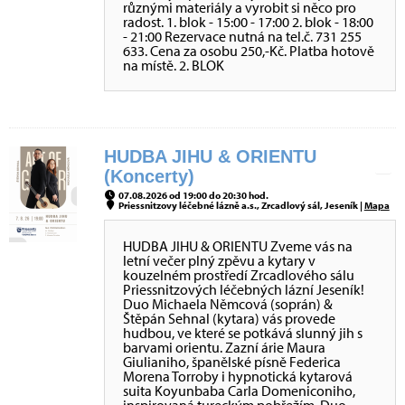
různými materiály a vyrobit si něco pro
radost. 1. blok - 15:00 - 17:00 2. blok - 18:00
- 21:00 Rezervace nutná na tel.č. 731 255
633. Cena za osobu 250,-Kč. Platba hotově
na místě. 2. BLOK
HUDBA JIHU & ORIENTU
(Koncerty)
07.08.2026 od 19:00 do 20:30 hod.
Priessnitzovy léčebné lázně a.s., Zrcadlový sál, Jeseník |
Mapa
HUDBA JIHU & ORIENTU Zveme vás na
letní večer plný zpěvu a kytary v
kouzelném prostředí Zrcadlového sálu
Priessnitzových léčebných lázní Jeseník!
Duo Michaela Němcová (soprán) &
Štěpán Sehnal (kytara) vás provede
hudbou, ve které se potkává slunný jih s
barvami orientu. Zazní árie Maura
Giulianiho, španělské písně Federica
Morena Torroby i hypnotická kytarová
suita Koyunbaba Carla Domeniconiho,