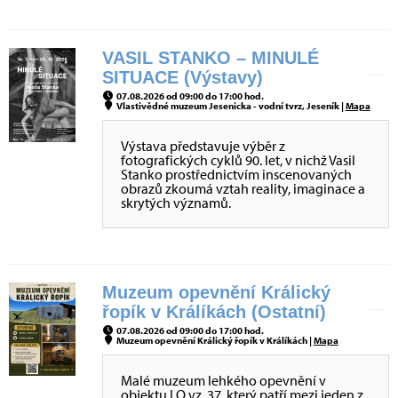
VASIL STANKO – MINULÉ
SITUACE (Výstavy)
07.08.2026 od 09:00 do 17:00 hod.
Vlastivědné muzeum Jesenicka - vodní tvrz, Jeseník |
Mapa
Výstava představuje výběr z
fotografických cyklů 90. let, v nichž Vasil
Stanko prostřednictvím inscenovaných
obrazů zkoumá vztah reality, imaginace a
skrytých významů.
Muzeum opevnění Králický
řopík v Králíkách (Ostatní)
07.08.2026 od 09:00 do 17:00 hod.
Muzeum opevnění Králický řopík v Králíkách |
Mapa
Malé muzeum lehkého opevnění v
objektu LO vz. 37, který patří mezi jeden z