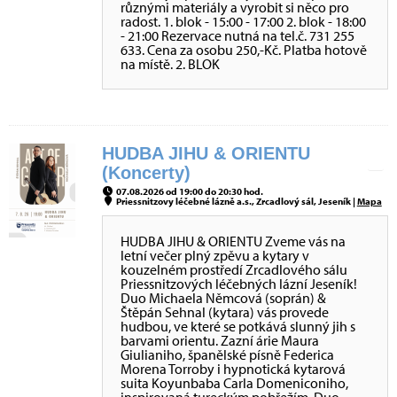
různými materiály a vyrobit si něco pro
radost. 1. blok - 15:00 - 17:00 2. blok - 18:00
- 21:00 Rezervace nutná na tel.č. 731 255
633. Cena za osobu 250,-Kč. Platba hotově
na místě. 2. BLOK
HUDBA JIHU & ORIENTU
(Koncerty)
07.08.2026 od 19:00 do 20:30 hod.
Priessnitzovy léčebné lázně a.s., Zrcadlový sál, Jeseník |
Mapa
HUDBA JIHU & ORIENTU Zveme vás na
letní večer plný zpěvu a kytary v
kouzelném prostředí Zrcadlového sálu
Priessnitzových léčebných lázní Jeseník!
Duo Michaela Němcová (soprán) &
Štěpán Sehnal (kytara) vás provede
hudbou, ve které se potkává slunný jih s
barvami orientu. Zazní árie Maura
Giulianiho, španělské písně Federica
Morena Torroby i hypnotická kytarová
suita Koyunbaba Carla Domeniconiho,