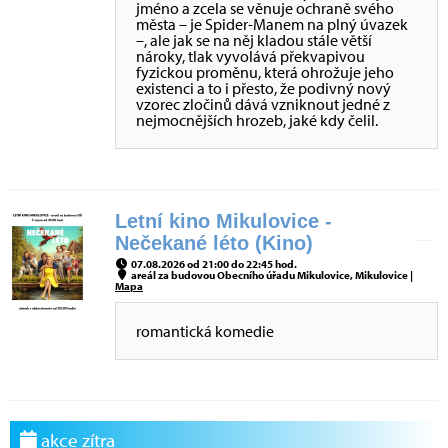
jméno a zcela se věnuje ochraně svého
města – je Spider-Manem na plný úvazek
–, ale jak se na něj kladou stále větší
nároky, tlak vyvolává překvapivou
fyzickou proměnu, která ohrožuje jeho
existenci a to i přesto, že podivný nový
vzorec zločinů dává vzniknout jedné z
nejmocnějších hrozeb, jaké kdy čelil.
Letní kino Mikulovice -
Nečekané léto (Kino)
07.08.2026 od 21:00 do 22:45 hod.
areál za budovou Obecního úřadu Mikulovice, Mikulovice |
Mapa
romantická komedie
akce zítra