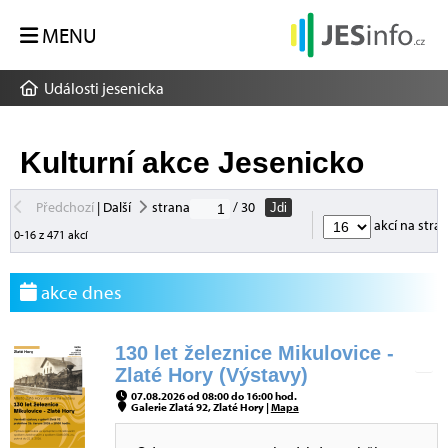
MENU
Události jesenicka
Kulturní akce Jesenicko
Předchozí
|
Další
strana
/ 30
Jdi
akcí na stra
0-16 z 471 akcí
akce dnes
130 let železnice Mikulovice -
Zlaté Hory (Výstavy)
07.08.2026 od 08:00 do 16:00 hod.
Galerie Zlatá 92, Zlaté Hory |
Mapa