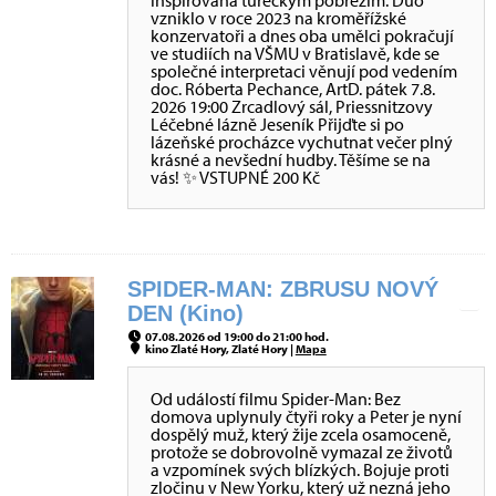
inspirovaná tureckým pobřežím. Duo
vzniklo v roce 2023 na kroměřížské
konzervatoři a dnes oba umělci pokračují
ve studiích na VŠMU v Bratislavě, kde se
společné interpretaci věnují pod vedením
doc. Róberta Pechance, ArtD. pátek 7.8.
2026 19:00 Zrcadlový sál, Priessnitzovy
Léčebné lázně Jeseník Přijďte si po
lázeňské procházce vychutnat večer plný
krásné a nevšední hudby. Těšíme se na
vás! ✨ VSTUPNÉ 200 Kč
SPIDER-MAN: ZBRUSU NOVÝ
DEN (Kino)
07.08.2026 od 19:00 do 21:00 hod.
kino Zlaté Hory, Zlaté Hory |
Mapa
Od událostí filmu Spider-Man: Bez
domova uplynuly čtyři roky a Peter je nyní
dospělý muž, který žije zcela osamoceně,
protože se dobrovolně vymazal ze životů
a vzpomínek svých blízkých. Bojuje proti
zločinu v New Yorku, který už nezná jeho