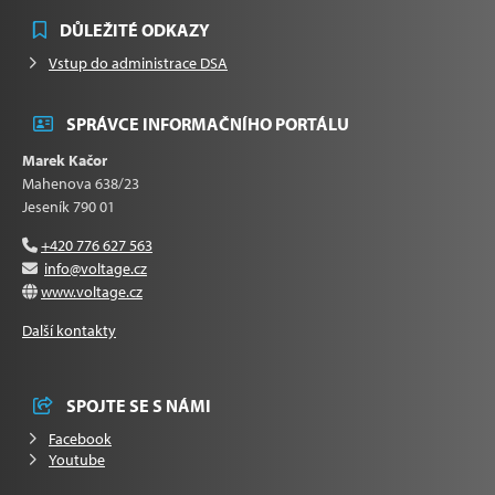
DŮLEŽITÉ ODKAZY
Vstup do administrace DSA
SPRÁVCE INFORMAČNÍHO PORTÁLU
Marek Kačor
Mahenova 638/23
Jeseník 790 01
+420 776 627 563
info@voltage.cz
www.voltage.cz
Další kontakty
SPOJTE SE S NÁMI
Facebook
Youtube