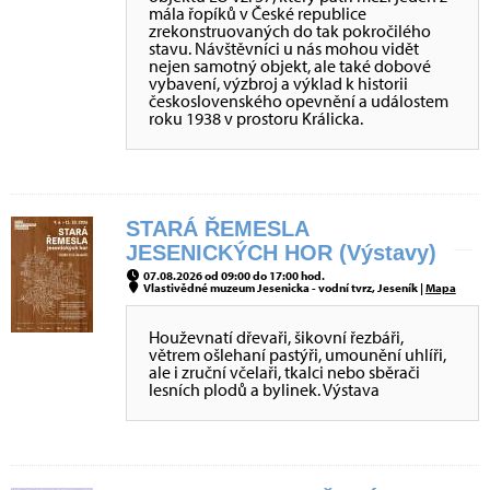
mála řopíků v České republice
zrekonstruovaných do tak pokročilého
stavu. Návštěvníci u nás mohou vidět
nejen samotný objekt, ale také dobové
vybavení, výzbroj a výklad k historii
československého opevnění a událostem
roku 1938 v prostoru Králicka.
STARÁ ŘEMESLA
JESENICKÝCH HOR (Výstavy)
07.08.2026 od 09:00 do 17:00 hod.
Vlastivědné muzeum Jesenicka - vodní tvrz, Jeseník |
Mapa
Houževnatí dřevaři, šikovní řezbáři,
větrem ošlehaní pastýři, umounění uhlíři,
ale i zruční včelaři, tkalci nebo sběrači
lesních plodů a bylinek. Výstava