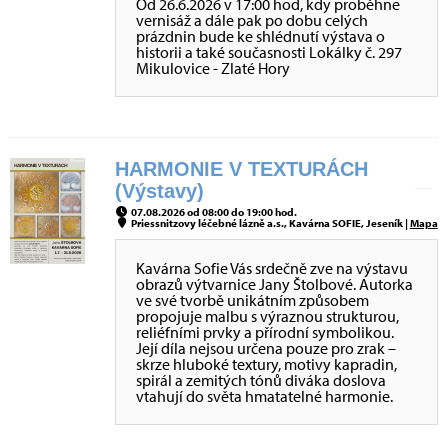
Od 26.6.2026 v 17:00 hod, kdy proběhne
vernisáž a dále pak po dobu celých
prázdnin bude ke shlédnutí výstava o
historii a také současnosti Lokálky č. 297
Mikulovice - Zlaté Hory
HARMONIE V TEXTURÁCH
(Výstavy)
07.08.2026 od 08:00 do 19:00 hod.
Priessnitzovy léčebné lázně a.s., Kavárna SOFIE, Jeseník |
Mapa
Kavárna Sofie Vás srdečně zve na výstavu
obrazů výtvarnice Jany Štolbové. Autorka
ve své tvorbě unikátním způsobem
propojuje malbu s výraznou strukturou,
reliéfními prvky a přírodní symbolikou.
Její díla nejsou určena pouze pro zrak –
skrze hluboké textury, motivy kapradin,
spirál a zemitých tónů diváka doslova
vtahují do světa hmatatelné harmonie.