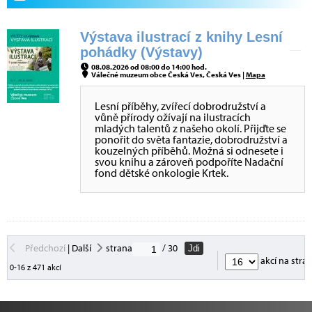
Výstava ilustrací z knihy Lesní
pohádky (Výstavy)
08.08.2026 od 08:00 do 14:00 hod.
Válečné muzeum obce Česká Ves, Česká Ves |
Mapa
Lesní příběhy, zvířecí dobrodružství a
vůně přírody ožívají na ilustracích
mladých talentů z našeho okolí. Přijďte se
ponořit do světa fantazie, dobrodružství a
kouzelných příběhů. Možná si odnesete i
svou knihu a zároveň podpoříte Nadační
fond dětské onkologie Krtek.
Předchozí
|
Další
strana
/ 30
Jdi
akcí na stra
0-16 z 471 akcí