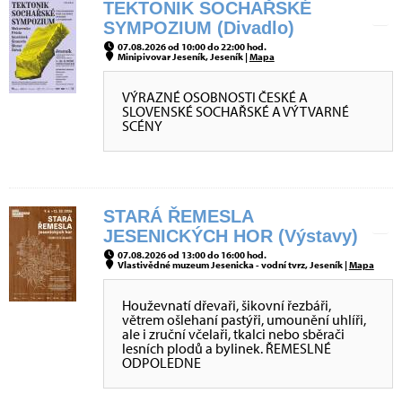
TEKTONIK SOCHAŘSKÉ
SYMPOZIUM (Divadlo)
07.08.2026 od 10:00 do 22:00 hod.
Minipivovar Jeseník, Jeseník |
Mapa
VÝRAZNÉ OSOBNOSTI ČESKÉ A
SLOVENSKÉ SOCHAŘSKÉ A VÝTVARNÉ
SCÉNY
STARÁ ŘEMESLA
JESENICKÝCH HOR (Výstavy)
07.08.2026 od 13:00 do 16:00 hod.
Vlastivědné muzeum Jesenicka - vodní tvrz, Jeseník |
Mapa
Houževnatí dřevaři, šikovní řezbáři,
větrem ošlehaní pastýři, umounění uhlíři,
ale i zruční včelaři, tkalci nebo sběrači
lesních plodů a bylinek. ŘEMESLNÉ
ODPOLEDNE