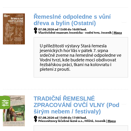
Řemeslné odpoledne s vůní
dřeva a bylin (Ostatní)
07.08.2026 od 13:00 do 16:00 hod.
Vlastivědné muzeum Jesenicka - vodní tvrz, Jeseník |
Mapa
U příležitosti výstavy Stará řemesla
jesenických hor Vás v pátek 7. srpna
srdečně zveme na řemeslné odpoledne ve
Vodní tvrzi, kde budete moci obdivovat
řezbářskou práci, tkaní na kolovratu i
pletení z proutí.
TRADIČNÍ ŘEMESLNÉ
ZPRACOVÁNÍ OVČÍ VLNY (Pod
širým nebem / festivaly)
07.08.2026 od 15:00 do 17:00 hod.
Priessnitzovy léčebné lázně a.s., Hřiště, Jeseník |
Mapa