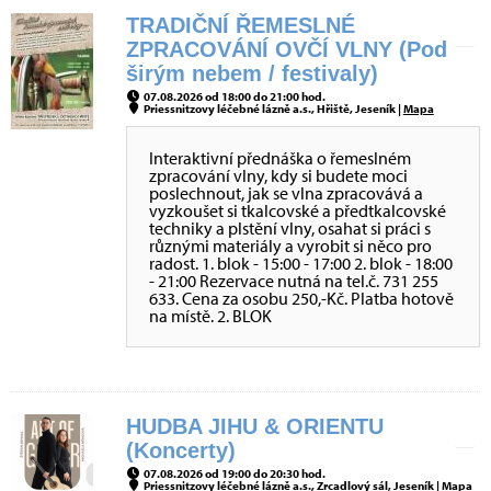
TRADIČNÍ ŘEMESLNÉ
ZPRACOVÁNÍ OVČÍ VLNY (Pod
širým nebem / festivaly)
07.08.2026 od 18:00 do 21:00 hod.
Priessnitzovy léčebné lázně a.s., Hřiště, Jeseník |
Mapa
Interaktivní přednáška o řemeslném
zpracování vlny, kdy si budete moci
poslechnout, jak se vlna zpracovává a
vyzkoušet si tkalcovské a předtkalcovské
techniky a plstění vlny, osahat si práci s
různými materiály a vyrobit si něco pro
radost. 1. blok - 15:00 - 17:00 2. blok - 18:00
- 21:00 Rezervace nutná na tel.č. 731 255
633. Cena za osobu 250,-Kč. Platba hotově
na místě. 2. BLOK
HUDBA JIHU & ORIENTU
(Koncerty)
07.08.2026 od 19:00 do 20:30 hod.
Priessnitzovy léčebné lázně a.s., Zrcadlový sál, Jeseník |
Mapa