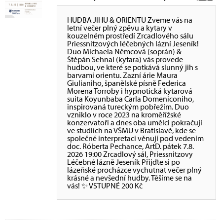
HUDBA JIHU & ORIENTU Zveme vás na
letní večer plný zpěvu a kytary v
kouzelném prostředí Zrcadlového sálu
Priessnitzových léčebných lázní Jeseník!
Duo Michaela Němcová (soprán) &
Štěpán Sehnal (kytara) vás provede
hudbou, ve které se potkává slunný jih s
barvami orientu. Zazní árie Maura
Giulianiho, španělské písně Federica
Morena Torroby i hypnotická kytarová
suita Koyunbaba Carla Domeniconiho,
inspirovaná tureckým pobřežím. Duo
vzniklo v roce 2023 na kroměřížské
konzervatoři a dnes oba umělci pokračují
ve studiích na VŠMU v Bratislavě, kde se
společné interpretaci věnují pod vedením
doc. Róberta Pechance, ArtD. pátek 7.8.
2026 19:00 Zrcadlový sál, Priessnitzovy
Léčebné lázně Jeseník Přijďte si po
lázeňské procházce vychutnat večer plný
krásné a nevšední hudby. Těšíme se na
vás! ✨ VSTUPNÉ 200 Kč