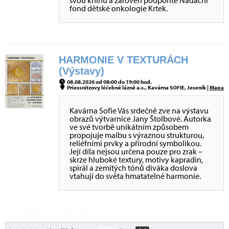
svou knihu a zároveň podpoříte Nadační
fond dětské onkologie Krtek.
HARMONIE V TEXTURÁCH
(Výstavy)
08.08.2026 od 08:00 do 19:00 hod.
Priessnitzovy léčebné lázně a.s., Kavárna SOFIE, Jeseník |
Mapa
Kavárna Sofie Vás srdečně zve na výstavu
obrazů výtvarnice Jany Štolbové. Autorka
ve své tvorbě unikátním způsobem
propojuje malbu s výraznou strukturou,
reliéfními prvky a přírodní symbolikou.
Její díla nejsou určena pouze pro zrak –
skrze hluboké textury, motivy kapradin,
spirál a zemitých tónů diváka doslova
vtahují do světa hmatatelné harmonie.