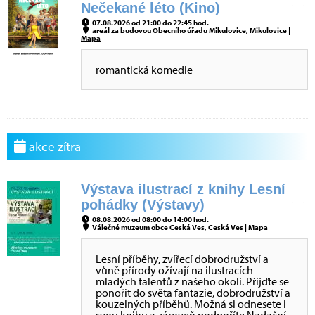
Nečekané léto (Kino)
07.08.2026 od 21:00 do 22:45 hod.
areál za budovou Obecního úřadu Mikulovice, Mikulovice |
Mapa
romantická komedie
akce zítra
Výstava ilustrací z knihy Lesní
pohádky (Výstavy)
08.08.2026 od 08:00 do 14:00 hod.
Válečné muzeum obce Česká Ves, Česká Ves |
Mapa
Lesní příběhy, zvířecí dobrodružství a
vůně přírody ožívají na ilustracích
mladých talentů z našeho okolí. Přijďte se
ponořit do světa fantazie, dobrodružství a
kouzelných příběhů. Možná si odnesete i