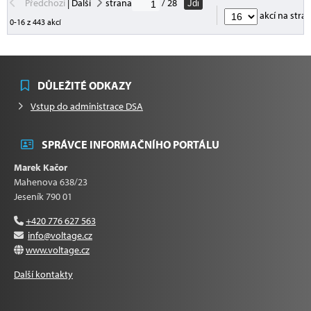
Předchozí
|
Další
strana
/ 28
Jdi
akcí na stra
0-16 z 443 akcí
DŮLEŽITÉ ODKAZY
Vstup do administrace DSA
SPRÁVCE INFORMAČNÍHO PORTÁLU
Marek Kačor
Mahenova 638/23
Jeseník 790 01
+420 776 627 563
info@voltage.cz
www.voltage.cz
Další kontakty