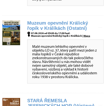
Muzeum opevnění Králický
řopík v Králíkách (Ostatní)
07.08.2026 od 09:00 do 17:00 hod.
Muzeum opevnění Králický řopík v Králíkách |
Mapa
Malé muzeum lehkého opevnění v
objektu LO vz. 37, který patří mezi jeden z
mála řopíků v České republice
zrekonstruovaných do tak pokročilého
stavu. Návštěvníci u nás mohou vidět
nejen samotný objekt, ale také dobové
vybavení, výzbroj a výklad k historii
československého opevnění a událostem
roku 1938 v prostoru Králicka.
STARÁ ŘEMESLA
JESENICKÝCH HOR (Výstavy)