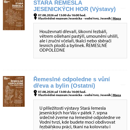
STARÁ ŘEMESLA
JESENICKÝCH HOR (Výstavy)
07.08.2026 od 13:00 do 16:00 hod.
Vlastivědné muzeum Jesenicka - vodní tvrz, Jeseník |
Mapa
Houževnatí dřevaři, šikovní řezbáři,
větrem ošlehaní pastýři, umounění uhlíři,
ale i zruční včelaři, tkalci nebo sběrači
lesních plodů a bylinek. ŘEMESLNÉ
ODPOLEDNE
Řemeslné odpoledne s vůní
dřeva a bylin (Ostatní)
07.08.2026 od 13:00 do 16:00 hod.
Vlastivědné muzeum Jesenicka - vodní tvrz, Jeseník |
Mapa
U příležitosti výstavy Stará řemesla
jesenických hor Vás v pátek 7. srpna
srdečně zveme na řemeslné odpoledne ve
Vodní tvrzi, kde budete moci obdivovat
řezbářskou práci, tkaní na kolovratu i