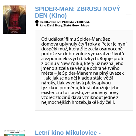
SPIDER-MAN: ZBRUSU NOVÝ
DEN (Kino)
07.08.2026 od 19:00 do 21:00 hod.
kino Zlaté Hory, Zlaté Hory |
Mapa
Od událostí filmu Spider-Man: Bez
domova uplynuly čtyři roky a Peter je nyní
dospělý muž, který žije zcela osamoceně,
protože se dobrovolně vymazal ze životů
a vzpomínek svých blízkých. Bojuje proti
zločinu v New Yorku, který už nezná jeho
jméno a zcela se věnuje ochraně svého
města – je Spider-Manem na plný úvazek
–, ale jak se na něj kladou stále větší
nároky, tlak vyvolává překvapivou
fyzickou proměnu, která ohrožuje jeho
existenci a to i přesto, že podivný nový
vzorec zločinů dává vzniknout jedné z
nejmocnějších hrozeb, jaké kdy čelil.
Letní kino Mikulovice -