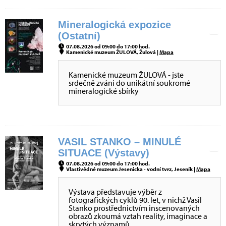
Mineralogická expozice
(Ostatní)
07.08.2026 od 09:00 do 17:00 hod.
Kamenické muzeum ŽULOVÁ, Žulová |
Mapa
Kamenické muzeum ŽULOVÁ - jste
srdečně zváni do unikátní soukromé
mineralogické sbírky
VASIL STANKO – MINULÉ
SITUACE (Výstavy)
07.08.2026 od 09:00 do 17:00 hod.
Vlastivědné muzeum Jesenicka - vodní tvrz, Jeseník |
Mapa
Výstava představuje výběr z
fotografických cyklů 90. let, v nichž Vasil
Stanko prostřednictvím inscenovaných
obrazů zkoumá vztah reality, imaginace a
skrytých významů.