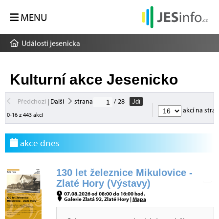
MENU
Události jesenicka
Kulturní akce Jesenicko
Předchozí
|
Další
strana
/ 28
Jdi
akcí na stra
0-16 z 443 akcí
akce dnes
130 let železnice Mikulovice -
Zlaté Hory (Výstavy)
07.08.2026 od 08:00 do 16:00 hod.
Galerie Zlatá 92, Zlaté Hory |
Mapa