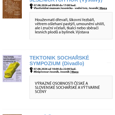
07.08.2026 od 09:00 do 17:00 hod.
Vlastivědné muzeum Jesenicka - vodní tvrz, Jeseník |
Mapa
Houževnatí dřevaři, šikovní řezbáři,
větrem ošlehaní pastýři, umounění uhlíři,
ale i zruční včelaři, tkalci nebo sběrači
lesních plodů a bylinek. Výstava
TEKTONIK SOCHAŘSKÉ
SYMPOZIUM (Divadlo)
07.08.2026 od 10:00 do 22:00 hod.
Minipivovar Jeseník, Jeseník |
Mapa
VÝRAZNÉ OSOBNOSTI ČESKÉ A
SLOVENSKÉ SOCHAŘSKÉ A VÝTVARNÉ
SCÉNY