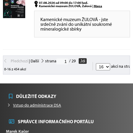
07.08.2026 od 09:00 do 17:00 hod.
Kamenické muzeum ŽULOVÁ, Žulová |
Mapa
Kamenické muzeum ŽULOVÁ - jste
srdečně zváni do unikátní soukromé
mineralogické sbírky
Předchozí
|
Další
strana
/ 29
Jdi
akcí na stra
0-16 z 454 akcí
DŮLEŽITÉ ODKAZY
Vstup do administrace DSA
SPRÁVCE INFORMAČNÍHO PORTÁLU
Marek Kačor