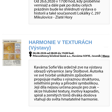
Od 26.6.2026 v 17:00 hod, kdy proběhne
vernisáž a dále pak po dobu celých
prázdnin bude ke shlédnutí výstava o
historii a také současnosti Lokálky č. 297
Mikulovice - Zlaté Hory
HARMONIE V TEXTURÁCH
(Výstavy)
06.08.2026 od 08:00 do 19:00 hod.
Priessnitzovy léčebné lázně a.s., Kavárna SOFIE, Jeseník |
Mapa
Kavárna Sofie Vás srdečně zve na výstavu
obrazů výtvarnice Jany Štolbové. Autorka
ve své tvorbě unikátním způsobem
propojuje malbu s výraznou strukturou,
reliéfními prvky a přírodní symbolikou.
Její díla nejsou určena pouze pro zrak –
skrze hluboké textury, motivy kapradin,
spirál a zemitých tónů diváka doslova
vtahují do světa hmatatelné harmonie.