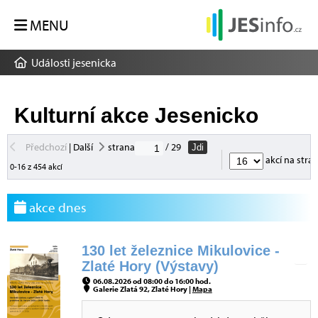
MENU
Události jesenicka
Kulturní akce Jesenicko
Předchozí
|
Další
strana
/ 29
Jdi
akcí na stra
0-16 z 454 akcí
akce dnes
130 let železnice Mikulovice -
Zlaté Hory (Výstavy)
06.08.2026 od 08:00 do 16:00 hod.
Galerie Zlatá 92, Zlaté Hory |
Mapa