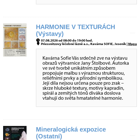
HARMONIE V TEXTURÁCH
(Výstavy)
07.08.2026 od 08:00 do 19:00 hod.
Priessnitzovy léčebné lázně a.s., Kavárna SOFIE, Jeseník |
Mapa
Kavárna Sofie Vás srdečně zve na výstavu
obrazů výtvarnice Jany Štolbové. Autorka
ve své tvorbě unikátním způsobem
propojuje malbu s výraznou strukturou,
reliéfními prvky a přírodní symbolikou.
Její díla nejsou určena pouze pro zrak –
skrze hluboké textury, motivy kapradin,
spirál a zemitých tónů diváka doslova
vtahují do světa hmatatelné harmonie.
Mineralogická expozice
(Ostatní)