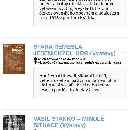
nejen samotný objekt, ale také dobové
vybavení, výzbroj a výklad k historii
československého opevnění a událostem
roku 1938 v prostoru Králicka.
STARÁ ŘEMESLA
JESENICKÝCH HOR (Výstavy)
06.08.2026 od 09:00 do 17:00 hod.
Vlastivědné muzeum Jesenicka - vodní tvrz, Jeseník |
Mapa
Houževnatí dřevaři, šikovní řezbáři,
větrem ošlehaní pastýři, umounění uhlíři,
ale i zruční včelaři, tkalci nebo sběrači
lesních plodů a bylinek. Výstava
VASIL STANKO – MINULÉ
SITUACE (Výstavy)