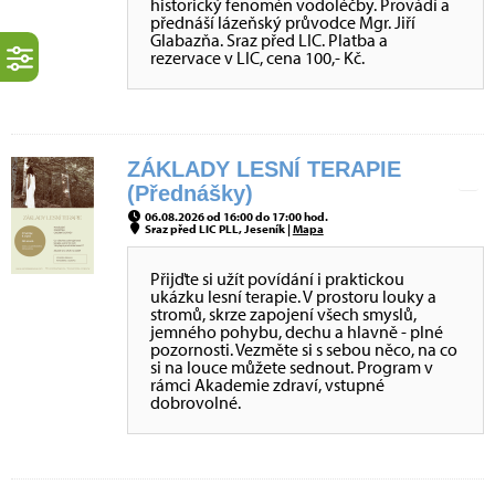
historický fenomén vodoléčby. Provádí a
přednáší lázeňský průvodce Mgr. Jiří
Glabazňa. Sraz před LIC. Platba a
rezervace v LIC, cena 100,- Kč.
ZÁKLADY LESNÍ TERAPIE
(Přednášky)
06.08.2026 od 16:00 do 17:00 hod.
Sraz před LIC PLL, Jeseník |
Mapa
Přijďte si užít povídání i praktickou
ukázku lesní terapie. V prostoru louky a
stromů, skrze zapojení všech smyslů,
jemného pohybu, dechu a hlavně - plné
pozornosti. Vezměte si s sebou něco, na co
si na louce můžete sednout. Program v
rámci Akademie zdraví, vstupné
dobrovolné.