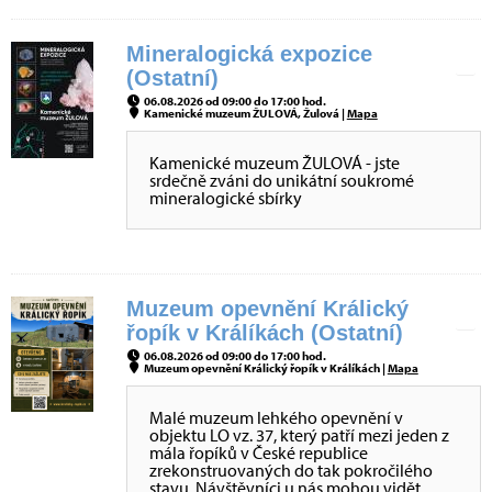
Mineralogická expozice
(Ostatní)
06.08.2026 od 09:00 do 17:00 hod.
Kamenické muzeum ŽULOVÁ, Žulová |
Mapa
Kamenické muzeum ŽULOVÁ - jste
srdečně zváni do unikátní soukromé
mineralogické sbírky
Muzeum opevnění Králický
řopík v Králíkách (Ostatní)
06.08.2026 od 09:00 do 17:00 hod.
Muzeum opevnění Králický řopík v Králíkách |
Mapa
Malé muzeum lehkého opevnění v
objektu LO vz. 37, který patří mezi jeden z
mála řopíků v České republice
zrekonstruovaných do tak pokročilého
stavu. Návštěvníci u nás mohou vidět