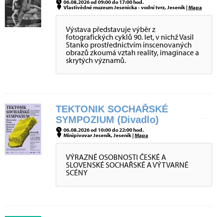
06.08.2026 od 09:00 do 17:00 hod.
Vlastivědné muzeum Jesenicka - vodní tvrz, Jeseník |
Mapa
Výstava představuje výběr z
fotografických cyklů 90. let, v nichž Vasil
Stanko prostřednictvím inscenovaných
obrazů zkoumá vztah reality, imaginace a
skrytých významů.
TEKTONIK SOCHAŘSKÉ
SYMPOZIUM (Divadlo)
06.08.2026 od 10:00 do 22:00 hod.
Minipivovar Jeseník, Jeseník |
Mapa
VÝRAZNÉ OSOBNOSTI ČESKÉ A
SLOVENSKÉ SOCHAŘSKÉ A VÝTVARNÉ
SCÉNY