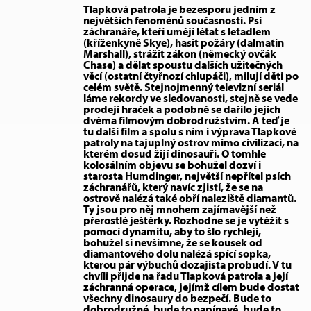
Tlapková patrola je bezesporu jedním z
největších fenoménů současnosti. Psí
záchranáře, kteří umějí létat s letadlem
(kříženkyně Skye), hasit požáry (dalmatin
Marshall), strážit zákon (německý ovčák
Chase) a dělat spoustu dalších užitečných
věcí (ostatní čtyřnozí chlupáči), milují děti po
celém světě. Stejnojmenný televizní seriál
láme rekordy ve sledovanosti, stejně se vede
prodeji hraček a podobně se dařilo jejich
dvěma filmovým dobrodružstvím. A teď je
tu další film a spolu s ním i výprava Tlapkové
patroly na tajuplný ostrov mimo civilizaci, na
kterém dosud žijí dinosauři. O tomhle
kolosálním objevu se bohužel dozví i
starosta Humdinger, největší nepřítel psích
záchranářů, který navíc zjistí, že se na
ostrově nalézá také obří naleziště diamantů.
Ty jsou pro něj mnohem zajímavější než
přerostlé ještěrky. Rozhodne se je vytěžit s
pomocí dynamitu, aby to šlo rychleji,
bohužel si nevšimne, že se kousek od
diamantového dolu nalézá spící sopka,
kterou pár výbuchů dozajista probudí. V tu
chvíli přijde na řadu Tlapková patrola a její
záchranná operace, jejímž cílem bude dostat
všechny dinosaury do bezpečí. Bude to
dobrodružné, bude to napínavé, bude to