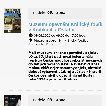
neděle
09.
srpna
Muzeum opevnění Králický řopík
v Králíkách / Ostatní
09.08.2026 od 09:00 do 17:00 hod.
Muzeum opevnění Králický řopík v
Králíkách |
Mapa
Malé muzeum lehkého opevnění v objektu
LO vz. 37, který patří mezi jeden z mála
řopíků v České republice zrekonstruovaných
do tak pokročilého stavu. Návštěvníci u nás
mohou vidět nejen samotný objekt, ale také
dobové vybavení, výzbroj a výklad k historii
československého opevnění a událostem
roku 1938 v prostoru Králicka.
neděle
09.
srpna