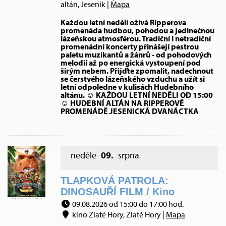
altán, Jeseník |
Mapa
Každou letní neděli ožívá Ripperova
promenáda hudbou, pohodou a jedinečnou
lázeňskou atmosférou. Tradiční i netradiční
promenádní koncerty přinášejí pestrou
paletu muzikantů a žánrů - od pohodových
melodií až po energická vystoupení pod
širým nebem. Přijďte zpomalit, nadechnout
se čerstvého lázeňského vzduchu a užít si
letní odpoledne v kulisách Hudebního
altánu. ☺ KAŽDOU LETNÍ NEDĚLI OD 15:00
☺ HUDEBNÍ ALTÁN NA RIPPEROVĚ
PROMENÁDĚ JESENICKÁ DVANÁCTKA
neděle
09.
srpna
TLAPKOVÁ PATROLA:
DINOSAUŘÍ FILM / Kino
09.08.2026 od 15:00 do 17:00 hod.
kino Zlaté Hory, Zlaté Hory |
Mapa