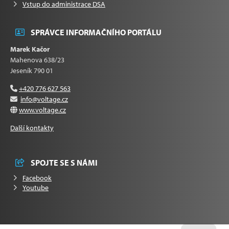
Vstup do administrace DSA
SPRÁVCE INFORMAČNÍHO PORTÁLU
Marek Kačor
Mahenova 638/23
Jeseník 790 01
+420 776 627 563
info@voltage.cz
www.voltage.cz
Další kontakty
SPOJTE SE S NÁMI
Facebook
Youtube