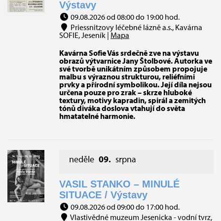
Výstavy
09.08.2026 od 08:00 do 19:00 hod.
Priessnitzovy léčebné lázně a.s., Kavárna
SOFIE, Jeseník |
Mapa
Kavárna Sofie Vás srdečně zve na výstavu
obrazů výtvarnice Jany Štolbové. Autorka ve
své tvorbě unikátním způsobem propojuje
malbu s výraznou strukturou, reliéfními
prvky a přírodní symbolikou. Její díla nejsou
určena pouze pro zrak – skrze hluboké
textury, motivy kapradin, spirál a zemitých
tónů diváka doslova vtahují do světa
hmatatelné harmonie.
neděle
09.
srpna
VASIL STANKO – MINULÉ
SITUACE / Výstavy
09.08.2026 od 09:00 do 17:00 hod.
Vlastivědné muzeum Jesenicka - vodní tvrz,