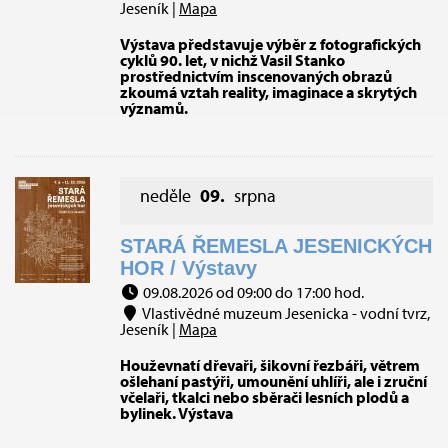
Jeseník |
Mapa
Výstava představuje výběr z fotografických
cyklů 90. let, v nichž Vasil Stanko
prostřednictvím inscenovaných obrazů
zkoumá vztah reality, imaginace a skrytých
významů.
neděle
09.
srpna
STARÁ ŘEMESLA JESENICKÝCH
HOR / Výstavy
09.08.2026 od 09:00 do 17:00 hod.
Vlastivědné muzeum Jesenicka - vodní tvrz,
Jeseník |
Mapa
Houževnatí dřevaři, šikovní řezbáři, větrem
ošlehaní pastýři, umounění uhlíři, ale i zruční
včelaři, tkalci nebo sběrači lesních plodů a
bylinek. Výstava