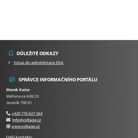
DŮLEŽITÉ ODKAZY
Vstup do administrace DSA
SPRÁVCE INFORMAČNÍHO PORTÁLU
Marek Kačor
Mahenova 638/23
Jeseník 790 01
+420 776 627 563
info@voltage.cz
www.voltage.cz
Další kontakty