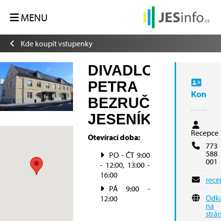
MENU
Kde koupit vstupenky
DIVADLO
PETRA
Kontak
BEZRUČE
JESENÍK
Recepce
Otevírací doba:
773
588
PO - ČT 9:00
001
- 12:00, 13:00 -
16:00
rece
PÁ 9:00 -
Odk
12:00
na
strá