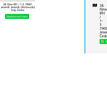
28. října 891 / 1-5, 79001
28.
Jeseník, Jeseník, Olomoucký
října
kraj, Česko
891
/
Naplánovat trasu
1-
5
790
Jese
Čes
N