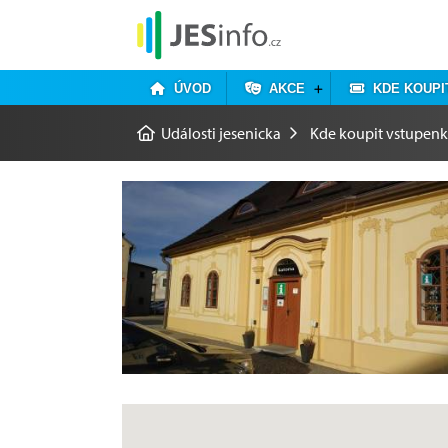
ÚVOD
AKCE
KDE KOUPI
Události jesenicka
Kde koupit vstupen