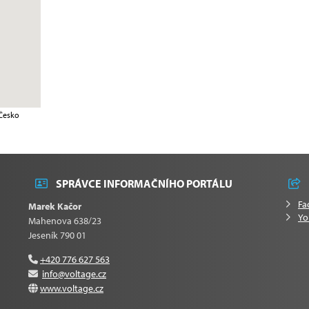
 Česko
SPRÁVCE INFORMAČNÍHO PORTÁLU
Fa
Marek Kačor
Yo
Mahenova 638/23
Jeseník 790 01
+420 776 627 563
info@voltage.cz
www.voltage.cz