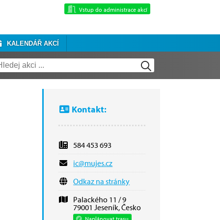
Vstup do administrace akcí
KALENDÁŘ AKCÍ
Kontakt:
584 453 693
ic​@​mujes.cz
Odkaz na stránky
Palackého 11 / 9
79001 Jeseník, Česko
Naplánovat trasu