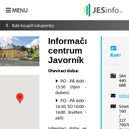
MENU
Kde koupit vstupenky
Informační
centrum
Kontakt
Javorník
Otevírací doba:
584
440
PO - PÁ 8:00 -
688
15:30 (říjen -
duben)
info
PO - PÁ 8:00 -
16:30, SO 10:00 -
Smet
160
16:00 (květen -
/
září)
227
7907
(otevírací doba se