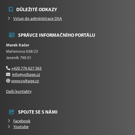
DŮLEŽITÉ ODKAZY
Vstup do administrace DSA
SPRÁVCE INFORMAČNÍHO PORTÁLU
Marek Kačor
Mahenova 638/23
Jeseník 790 01
+420 776 627 563
info@voltage.cz
www.voltage.cz
Další kontakty
SPOJTE SE S NÁMI
Facebook
Youtube