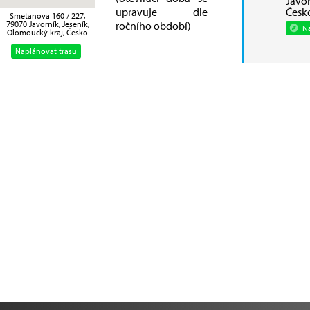
Javor
upravuje dle
Česk
Smetanova 160 / 227,
ročního období)
79070 Javorník, Jeseník,
Na
Olomoucký kraj, Česko
Naplánovat trasu