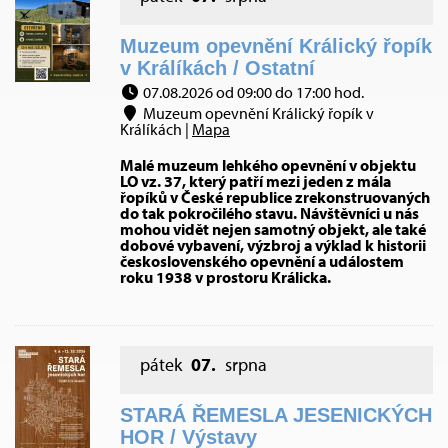
Muzeum opevnění Králický řopík
v Králíkách / Ostatní
07.08.2026 od 09:00 do 17:00 hod.
Muzeum opevnění Králický řopík v
Králíkách |
Mapa
Malé muzeum lehkého opevnění v objektu
LO vz. 37, který patří mezi jeden z mála
řopíků v České republice zrekonstruovaných
do tak pokročilého stavu. Návštěvníci u nás
mohou vidět nejen samotný objekt, ale také
dobové vybavení, výzbroj a výklad k historii
československého opevnění a událostem
roku 1938 v prostoru Králicka.
pátek
07.
srpna
STARÁ ŘEMESLA JESENICKÝCH
HOR / Výstavy