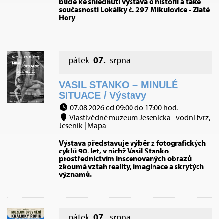
bude ke shlédnutí výstava o historii a také
současnosti Lokálky č. 297 Mikulovice - Zlaté
Hory
pátek
07.
srpna
VASIL STANKO – MINULÉ
SITUACE / Výstavy
07.08.2026 od 09:00 do 17:00 hod.
Vlastivědné muzeum Jesenicka - vodní tvrz,
Jeseník |
Mapa
Výstava představuje výběr z fotografických
cyklů 90. let, v nichž Vasil Stanko
prostřednictvím inscenovaných obrazů
zkoumá vztah reality, imaginace a skrytých
významů.
pátek
07.
srpna