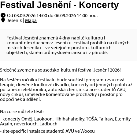
Festival Jesnění - Koncerty
Od 03.09.2026 14:00 do 06.09.2026 14:00 hod.
Jeseník |
Mapa
Festival Jesnění znamená 4 dny nabité kulturou i
komunitním duchem v Jeseníku. Festival probíhá na různých
místech Jeseníku – ve veřejném prostoru, kulturních
objektech, starém průmyslovém areálu i v přírodě.
Srdečně zveme na sousedsko-kulturní festival Jesnění 2026!
Na šestém ročníku festivalu bude součástí programu zvuková
terapie, dřevěné loutkové divadlo, koncerty od jemných poloh až
po taneční elektroniku, autorská čtení, instalace studentů AVU,
nový cirkus, umělecké komentované procházky i prostor pro
odpočinek a sdílení.
Na co se můžete těšit:
-
koncerty Oměj, Laokoon, Hihihahaholky, TOŠA, Taliraw, Eternity
Again, nevertouch, Ladbuch
-
site-specific instalace studentů AVU ve Wooxu