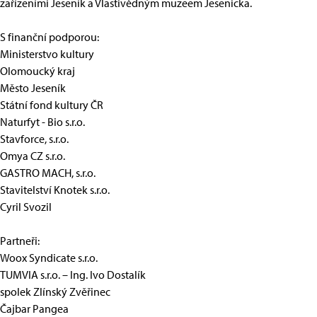
zařízeními Jeseník a Vlastivědným muzeem Jesenicka.
S finanční podporou:
Ministerstvo kultury
Olomoucký kraj
Město Jeseník
Státní fond kultury ČR
Naturfyt - Bio s.r.o.
Stavforce, s.r.o.
Omya CZ s.r.o.
GASTRO MACH, s.r.o.
Stavitelství Knotek s.r.o.
Cyril Svozil
Partneři:
Woox Syndicate s.r.o.
TUMVIA s.r.o. – Ing. Ivo Dostalík
spolek Zlínský Zvěřinec
Čajbar Pangea