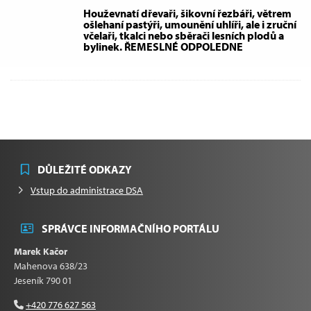
Houževnatí dřevaři, šikovní řezbáři, větrem
ošlehaní pastýři, umounění uhlíři, ale i zruční
včelaři, tkalci nebo sběrači lesních plodů a
bylinek. ŘEMESLNÉ ODPOLEDNE
DŮLEŽITÉ ODKAZY
Vstup do administrace DSA
SPRÁVCE INFORMAČNÍHO PORTÁLU
Marek Kačor
Mahenova 638/23
Jeseník 790 01
+420 776 627 563