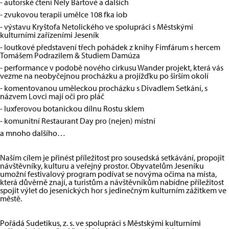
-
autorské čtení Nely Bártové a dalších
-
zvukovou terapii umělce 108 fka iob
-
výstavu Kryštofa Netolického ve spolupráci s Městskými
kulturními zařízeními Jeseník
-
loutkové představení třech pohádek z knihy Fimfárum s hercem
Tomášem Podrazilem & Studiem Damúza
-
performance v podobě nového cirkusu Wander projekt, která vás
vezme na neobyčejnou procházku a projížďku po širším okolí
-
komentovanou uměleckou procházku s Divadlem Setkání, s
názvem Lovci mají oči pro pláč
- luxferovou botanickou dílnu Rostu sklem
-
komunitní Restaurant Day pro (nejen) místní
a mnoho dalšího…
Naším cílem je přinést příležitost pro sousedská setkávání, propojit
návštěvníky, kulturu a veřejný prostor. Obyvatelům Jeseníku
umožní festivalový program podívat se novýma očima na místa,
která důvěrně znají, a turistům a návštěvníkům nabídne příležitost
spojit výlet do jesenických hor s jedinečným kulturním zážitkem ve
městě.
Pořádá Sudetikus, z. s. ve spolupráci s Městskými kulturními