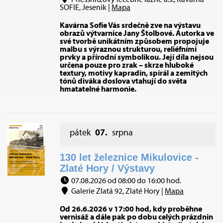
SOFIE, Jeseník |
Mapa
Kavárna Sofie Vás srdečně zve na výstavu
obrazů výtvarnice Jany Štolbové. Autorka ve
své tvorbě unikátním způsobem propojuje
malbu s výraznou strukturou, reliéfními
prvky a přírodní symbolikou. Její díla nejsou
určena pouze pro zrak – skrze hluboké
textury, motivy kapradin, spirál a zemitých
tónů diváka doslova vtahují do světa
hmatatelné harmonie.
pátek
07.
srpna
130 let železnice Mikulovice -
Zlaté Hory / Výstavy
07.08.2026 od 08:00 do 16:00 hod.
Galerie Zlatá 92, Zlaté Hory |
Mapa
Od 26.6.2026 v 17:00 hod, kdy proběhne
vernisáž a dále pak po dobu celých prázdnin