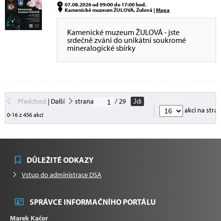
07.08.2026 od 09:00 do 17:00 hod.
Kamenické muzeum ŽULOVÁ, Žulová |
Mapa
Kamenické muzeum ŽULOVÁ - jste
srdečně zváni do unikátní soukromé
mineralogické sbírky
Předchozí
|
Další
strana
/ 29
Jdi
akcí na stra
0-16 z 456 akcí
DŮLEŽITÉ ODKAZY
Vstup do administrace DSA
SPRÁVCE INFORMAČNÍHO PORTÁLU
Marek Kačor