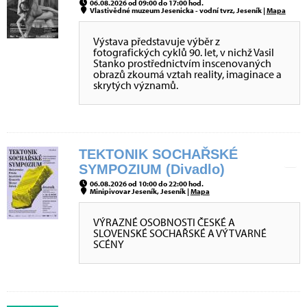
06.08.2026 od 09:00 do 17:00 hod.
Vlastivědné muzeum Jesenicka - vodní tvrz, Jeseník |
Mapa
Výstava představuje výběr z
fotografických cyklů 90. let, v nichž Vasil
Stanko prostřednictvím inscenovaných
obrazů zkoumá vztah reality, imaginace a
skrytých významů.
TEKTONIK SOCHAŘSKÉ
SYMPOZIUM (Divadlo)
06.08.2026 od 10:00 do 22:00 hod.
Minipivovar Jeseník, Jeseník |
Mapa
VÝRAZNÉ OSOBNOSTI ČESKÉ A
SLOVENSKÉ SOCHAŘSKÉ A VÝTVARNÉ
SCÉNY