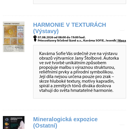
HARMONIE V TEXTURÁCH
(Výstavy)
07.08.2026 od 08:00 do 19:00 hod.
Priessnitzovy léčebné lázně a.s., Kavárna SOFIE, Jeseník |
Mapa
Kavárna Sofie Vás srdečně zve na výstavu
obrazů výtvarnice Jany Štolbové. Autorka
ve své tvorbě unikátním způsobem
propojuje malbu s výraznou strukturou,
reliéfními prvky a přírodní symbolikou.
Její díla nejsou určena pouze pro zrak –
skrze hluboké textury, motivy kapradin,
spirál a zemitých tónů diváka doslova
vtahují do světa hmatatelné harmonie.
Mineralogická expozice
(Ostatní)