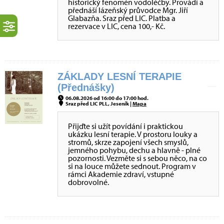
historický fenomén vodoléčby. Provádí a
přednáší lázeňský průvodce Mgr. Jiří
Glabazňa. Sraz před LIC. Platba a
rezervace v LIC, cena 100,- Kč.
ZÁKLADY LESNÍ TERAPIE
(Přednášky)
06.08.2026 od 16:00 do 17:00 hod.
Sraz před LIC PLL, Jeseník |
Mapa
Přijďte si užít povídání i praktickou
ukázku lesní terapie. V prostoru louky a
stromů, skrze zapojení všech smyslů,
jemného pohybu, dechu a hlavně - plné
pozornosti. Vezměte si s sebou něco, na co
si na louce můžete sednout. Program v
rámci Akademie zdraví, vstupné
dobrovolné.