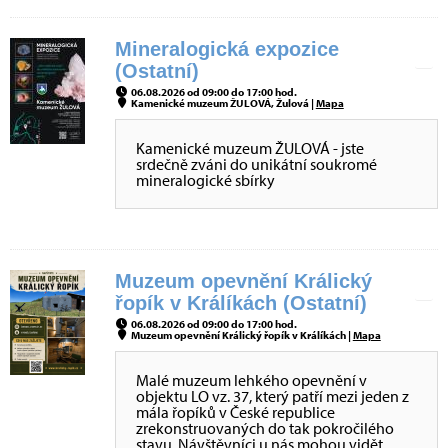
Mineralogická expozice
(Ostatní)
06.08.2026 od 09:00 do 17:00 hod.
Kamenické muzeum ŽULOVÁ, Žulová |
Mapa
Kamenické muzeum ŽULOVÁ - jste
srdečně zváni do unikátní soukromé
mineralogické sbírky
Muzeum opevnění Králický
řopík v Králíkách (Ostatní)
06.08.2026 od 09:00 do 17:00 hod.
Muzeum opevnění Králický řopík v Králíkách |
Mapa
Malé muzeum lehkého opevnění v
objektu LO vz. 37, který patří mezi jeden z
mála řopíků v České republice
zrekonstruovaných do tak pokročilého
stavu. Návštěvníci u nás mohou vidět