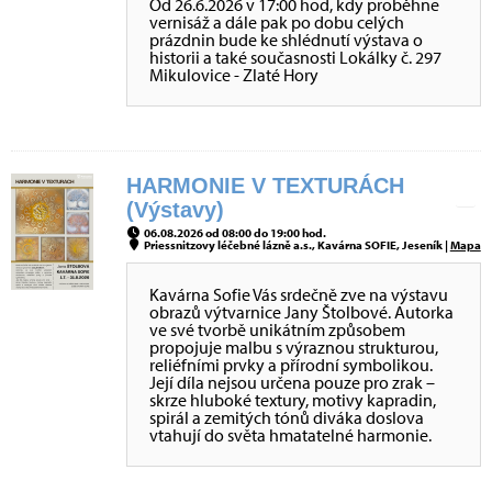
Od 26.6.2026 v 17:00 hod, kdy proběhne
vernisáž a dále pak po dobu celých
prázdnin bude ke shlédnutí výstava o
historii a také současnosti Lokálky č. 297
Mikulovice - Zlaté Hory
HARMONIE V TEXTURÁCH
(Výstavy)
06.08.2026 od 08:00 do 19:00 hod.
Priessnitzovy léčebné lázně a.s., Kavárna SOFIE, Jeseník |
Mapa
Kavárna Sofie Vás srdečně zve na výstavu
obrazů výtvarnice Jany Štolbové. Autorka
ve své tvorbě unikátním způsobem
propojuje malbu s výraznou strukturou,
reliéfními prvky a přírodní symbolikou.
Její díla nejsou určena pouze pro zrak –
skrze hluboké textury, motivy kapradin,
spirál a zemitých tónů diváka doslova
vtahují do světa hmatatelné harmonie.