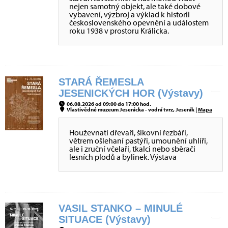
nejen samotný objekt, ale také dobové
vybavení, výzbroj a výklad k historii
československého opevnění a událostem
roku 1938 v prostoru Králicka.
STARÁ ŘEMESLA
JESENICKÝCH HOR (Výstavy)
06.08.2026 od 09:00 do 17:00 hod.
Vlastivědné muzeum Jesenicka - vodní tvrz, Jeseník |
Mapa
Houževnatí dřevaři, šikovní řezbáři,
větrem ošlehaní pastýři, umounění uhlíři,
ale i zruční včelaři, tkalci nebo sběrači
lesních plodů a bylinek. Výstava
VASIL STANKO – MINULÉ
SITUACE (Výstavy)