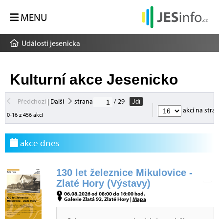
MENU
Události jesenicka
Kulturní akce Jesenicko
Předchozí
|
Další
strana
/ 29
Jdi
akcí na stra
0-16 z 456 akcí
akce dnes
130 let železnice Mikulovice -
Zlaté Hory (Výstavy)
06.08.2026 od 08:00 do 16:00 hod.
Galerie Zlatá 92, Zlaté Hory |
Mapa