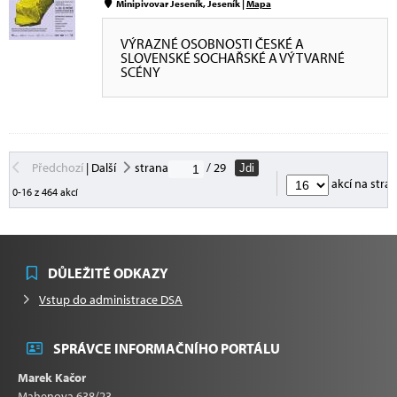
Minipivovar Jeseník, Jeseník |
Mapa
VÝRAZNÉ OSOBNOSTI ČESKÉ A
SLOVENSKÉ SOCHAŘSKÉ A VÝTVARNÉ
SCÉNY
Předchozí
|
Další
strana
/ 29
Jdi
akcí na stra
0-16 z 464 akcí
DŮLEŽITÉ ODKAZY
Vstup do administrace DSA
SPRÁVCE INFORMAČNÍHO PORTÁLU
Marek Kačor
Mahenova 638/23