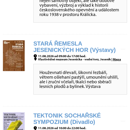
nejen samotný objekt, ale také dobové
vybavení, výzbroj a výklad k historii
československého opevnění a událostem
roku 1938 v prostoru Králicka.
STARÁ ŘEMESLA
JESENICKÝCH HOR (Výstavy)
11.08.2026 od 09:00 do 17:00 hod.
Vlastivědné muzeum Jesenicka - vodní tvrz, Jeseník |
Mapa
Houževnatí dřevaři, šikovní řezbáři,
větrem ošlehaní pastýři, umounění uhlíři,
ale i zruční včelaři, tkalci nebo sběrači
lesních plodů a bylinek. Výstava
TEKTONIK SOCHAŘSKÉ
SYMPOZIUM (Divadlo)
11.08.2026 od 10:00 do 22:00 hod.