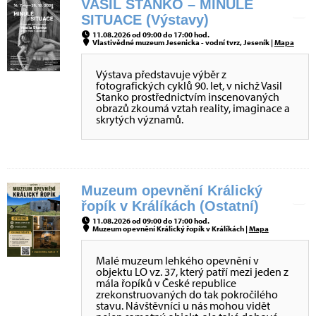
VASIL STANKO – MINULÉ
SITUACE (Výstavy)
11.08.2026 od 09:00 do 17:00 hod.
Vlastivědné muzeum Jesenicka - vodní tvrz, Jeseník |
Mapa
Výstava představuje výběr z
fotografických cyklů 90. let, v nichž Vasil
Stanko prostřednictvím inscenovaných
obrazů zkoumá vztah reality, imaginace a
skrytých významů.
Muzeum opevnění Králický
řopík v Králíkách (Ostatní)
11.08.2026 od 09:00 do 17:00 hod.
Muzeum opevnění Králický řopík v Králíkách |
Mapa
Malé muzeum lehkého opevnění v
objektu LO vz. 37, který patří mezi jeden z
mála řopíků v České republice
zrekonstruovaných do tak pokročilého
stavu. Návštěvníci u nás mohou vidět