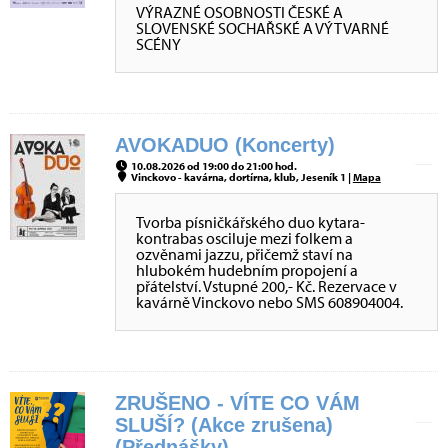
VÝRAZNÉ OSOBNOSTI ČESKÉ A
SLOVENSKÉ SOCHAŘSKÉ A VÝTVARNÉ
SCÉNY
AVOKADUO (Koncerty)
10.08.2026 od 19:00 do 21:00 hod.
Vinckovo - kavárna, dortírna, klub, Jeseník 1 |
Mapa
Tvorba písničkářského duo kytara-
kontrabas osciluje mezi folkem a
ozvěnami jazzu, přičemž staví na
hlubokém hudebním propojení a
přátelství. Vstupné 200,- Kč. Rezervace v
kavárně Vinckovo nebo SMS 608904004.
ZRUŠENO - VÍTE CO VÁM
SLUŠÍ? (Akce zrušena)
(Přednášky)