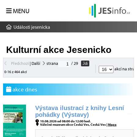
MENU
Události jesenicka
Kulturní akce Jesenicko
Předchozí
|
Další
strana
/ 29
Jdi
akcí na stra
0-16 z 464 akcí
akce dnes
Výstava ilustrací z knihy Lesní
pohádky (Výstavy)
10.08.2026 od 08:00 do 12:00 hod.
Válečné muzeum obce Česká Ves, Česká Ves |
Mapa