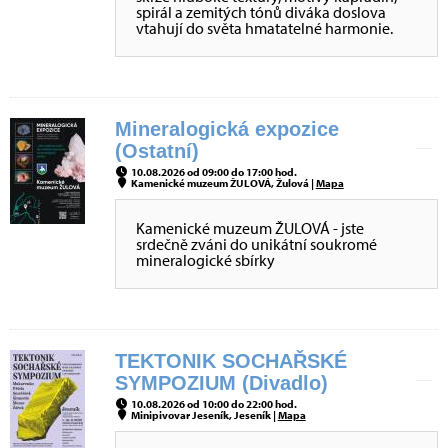
spirál a zemitých tónů diváka doslova
vtahují do světa hmatatelné harmonie.
Mineralogická expozice
(Ostatní)
10.08.2026 od 09:00 do 17:00 hod.
Kamenické muzeum ŽULOVÁ, Žulová |
Mapa
Kamenické muzeum ŽULOVÁ - jste
srdečně zváni do unikátní soukromé
mineralogické sbírky
TEKTONIK SOCHAŘSKÉ
SYMPOZIUM (Divadlo)
10.08.2026 od 10:00 do 22:00 hod.
Minipivovar Jeseník, Jeseník |
Mapa