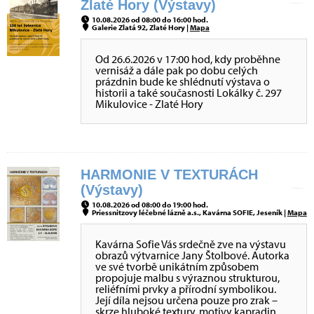
Zlaté Hory (Výstavy)
10.08.2026 od 08:00 do 16:00 hod.
Galerie Zlatá 92, Zlaté Hory |
Mapa
Od 26.6.2026 v 17:00 hod, kdy proběhne
vernisáž a dále pak po dobu celých
prázdnin bude ke shlédnutí výstava o
historii a také současnosti Lokálky č. 297
Mikulovice - Zlaté Hory
HARMONIE V TEXTURÁCH
(Výstavy)
10.08.2026 od 08:00 do 19:00 hod.
Priessnitzovy léčebné lázně a.s., Kavárna SOFIE, Jeseník |
Mapa
Kavárna Sofie Vás srdečně zve na výstavu
obrazů výtvarnice Jany Štolbové. Autorka
ve své tvorbě unikátním způsobem
propojuje malbu s výraznou strukturou,
reliéfními prvky a přírodní symbolikou.
Její díla nejsou určena pouze pro zrak –
skrze hluboké textury, motivy kapradin,