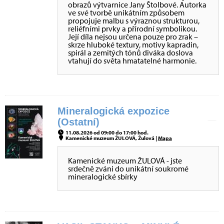
obrazů výtvarnice Jany Štolbové. Autorka
ve své tvorbě unikátním způsobem
propojuje malbu s výraznou strukturou,
reliéfními prvky a přírodní symbolikou.
Její díla nejsou určena pouze pro zrak –
skrze hluboké textury, motivy kapradin,
spirál a zemitých tónů diváka doslova
vtahují do světa hmatatelné harmonie.
Mineralogická expozice
(Ostatní)
11.08.2026 od 09:00 do 17:00 hod.
Kamenické muzeum ŽULOVÁ, Žulová |
Mapa
Kamenické muzeum ŽULOVÁ - jste
srdečně zváni do unikátní soukromé
mineralogické sbírky