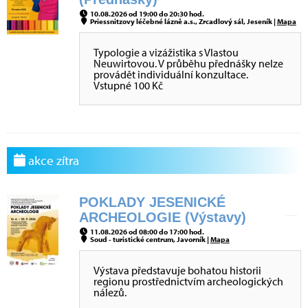
10.08.2026 od 19:00 do 20:30 hod.
Priessnitzovy léčebné lázně a.s., Zrcadlový sál, Jeseník |
Mapa
Typologie a vizážistika s Vlastou
Neuwirtovou. V průběhu přednášky nelze
provádět individuální konzultace.
Vstupné 100 Kč
akce zítra
POKLADY JESENICKÉ
ARCHEOLOGIE (Výstavy)
11.08.2026 od 08:00 do 17:00 hod.
Soud - turistické centrum, Javorník |
Mapa
Výstava představuje bohatou historii
regionu prostřednictvím archeologických
nálezů.