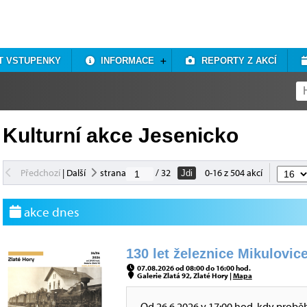
T VSTUPENKY
INFORMACE
REPORTY Z AKCÍ
Kulturní akce Jesenicko
Předchozí
|
Další
strana
/ 32
0-16 z 504 akcí
Jdi
akce dnes
130 let železnice Mikulovice
07.08.2026 od 08:00 do 16:00 hod.
Galerie Zlatá 92, Zlaté Hory |
Mapa
Od 26.6.2026 v 17:00 hod, kdy probě