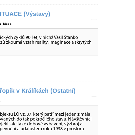
ITUACE (Výstavy)
 |
Mapa
ckých cyklů 90. let, v nichž Vasil Stanko
ů zkoumá vztah reality, imaginace a skrytých
opík v Králíkách (Ostatní)
a
ktu LO vz. 37, který patří mezi jeden z mála
ovaných do tak pokročilého stavu. Návštěvníci
ekt, ale také dobové vybavení, výzbroj a
opevnění a událostem roku 1938 v prostoru