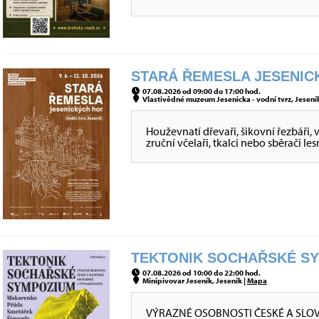
STARÁ ŘEMESLA JESENICK
07.08.2026 od 09:00 do 17:00 hod.
Vlastivědné muzeum Jesenicka - vodní tvrz, Jeseník
Houževnatí dřevaři, šikovní řezbáři, 
zruční včelaři, tkalci nebo sběrači le
TEKTONIK SOCHAŘSKÉ SYM
07.08.2026 od 10:00 do 22:00 hod.
Minipivovar Jeseník, Jeseník |
Mapa
VÝRAZNÉ OSOBNOSTI ČESKÉ A SLO