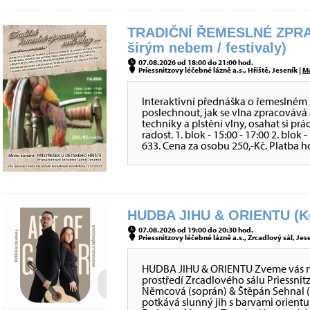
TRADIČNÍ ŘEMESLNÉ ZPRA
širým nebem / festivaly)
07.08.2026 od 18:00 do 21:00 hod.
Priessnitzovy léčebné lázně a.s., Hřiště, Jeseník |
M
Interaktivní přednáška o řemeslném 
poslechnout, jak se vlna zpracovává 
techniky a plstění vlny, osahat si prá
radost. 1. blok - 15:00 - 17:00 2. blok
633. Cena za osobu 250,-Kč. Platba h
HUDBA JIHU & ORIENTU (Ko
07.08.2026 od 19:00 do 20:30 hod.
Priessnitzovy léčebné lázně a.s., Zrcadlový sál, Jes
HUDBA JIHU & ORIENTU Zveme vás na 
prostředí Zrcadlového sálu Priessni
Němcová (soprán) & Štěpán Sehnal (
potkává slunný jih s barvami orientu