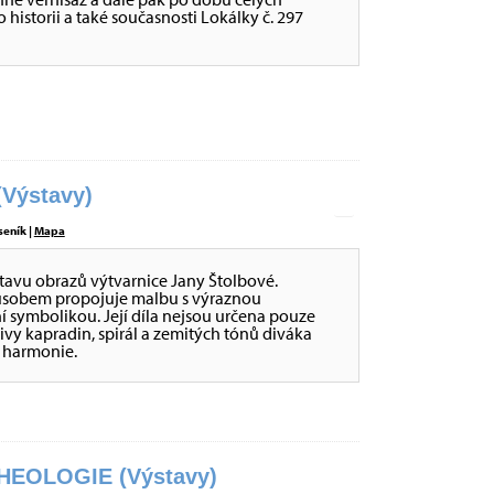
historii a také současnosti Lokálky č. 297
Výstavy)
seník |
Mapa
stavu obrazů výtvarnice Jany Štolbové.
působem propojuje malbu s výraznou
ní symbolikou. Její díla nejsou určena pouze
tivy kapradin, spirál a zemitých tónů diváka
é harmonie.
EOLOGIE (Výstavy)