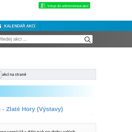
Vstup do administrace akcí
KALENDÁŘ AKCÍ
akcí na straně
 - Zlaté Hory (Výstavy)
hne vernisáž a dále pak po dobu celých