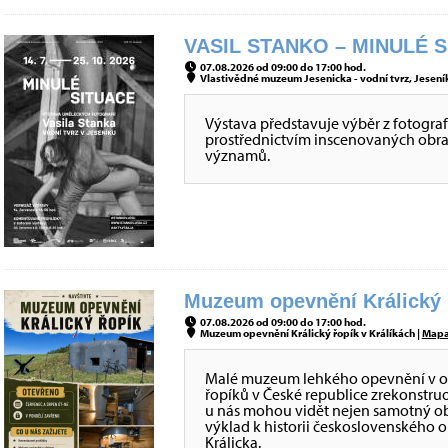
VASIL STANKO – MINULÉ S
07.08.2026 od 09:00 do 17:00 hod.
Vlastivědné muzeum Jesenicka - vodní tvrz, Jeseník
Výstava představuje výběr z fotografi
prostřednictvím inscenovaných obraz
významů.
Muzeum opevnění Králický ř
07.08.2026 od 09:00 do 17:00 hod.
Muzeum opevnění Králický řopík v Králíkách |
Map
Malé muzeum lehkého opevnění v obje
řopíků v České republice zrekonstru
u nás mohou vidět nejen samotný obj
výklad k historii československého 
Králicka.