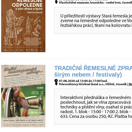
Vlastivědné muzeum Jesenicka - vodní tvrz, Jeseník
U příležitosti výstavy Stará řemesla 
zveme na řemeslné odpoledne ve Vod
řezbářskou práci, tkaní na kolovratu i
TRADIČNÍ ŘEMESLNÉ ZPRA
širým nebem / festivaly)
07.08.2026 od 15:00 do 17:00 hod.
Priessnitzovy léčebné lázně a.s., Hřiště, Jeseník |
M
Interaktivní přednáška o řemeslném 
poslechnout, jak se vlna zpracovává 
techniky a plstění vlny, osahat si prá
radost. 1. blok - 15:00 - 17:00 2. blok
633. Cena za osobu 250,-Kč. Platba h