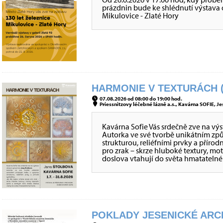
prázdnin bude ke shlédnutí výstava o 
Mikulovice - Zlaté Hory
HARMONIE V TEXTURÁCH (
07.08.2026 od 08:00 do 19:00 hod.
Priessnitzovy léčebné lázně a.s., Kavárna SOFIE, Je
Kavárna Sofie Vás srdečně zve na vý
Autorka ve své tvorbě unikátním z
strukturou, reliéfními prvky a přírod
pro zrak – skrze hluboké textury, mo
doslova vtahují do světa hmatateln
POKLADY JESENICKÉ ARCH