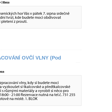
 |
Mapa
jesenických hor Vás v pátek 7. srpna srdečně
ní tvrzi, kde budete moci obdivovat
 pletení z proutí.
COVÁNÍ OVČÍ VLNY (Pod
apa
zpracování vlny, kdy si budete moci
a vyzkoušet si tkalcovské a předtkalcovské
ci s různými materiály a vyrobit si něco pro
 - 18:00 - 21:00 Rezervace nutná na tel.č. 731 255
otově na místě. 1. BLOK