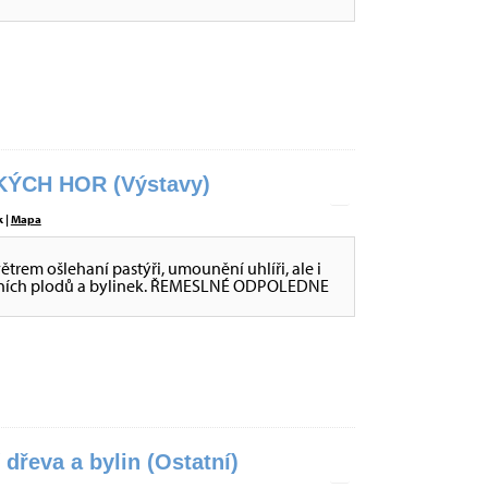
ÝCH HOR (Výstavy)
 |
Mapa
větrem ošlehaní pastýři, umounění uhlíři, ale i
 lesních plodů a bylinek. ŘEMESLNÉ ODPOLEDNE
dřeva a bylin (Ostatní)