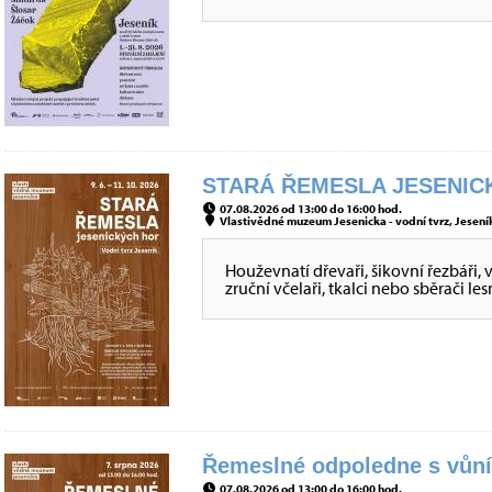
STARÁ ŘEMESLA JESENICK
07.08.2026 od 13:00 do 16:00 hod.
Vlastivědné muzeum Jesenicka - vodní tvrz, Jeseník
Houževnatí dřevaři, šikovní řezbáři, 
zruční včelaři, tkalci nebo sběrači
Řemeslné odpoledne s vůní 
07.08.2026 od 13:00 do 16:00 hod.