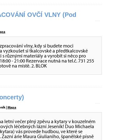
COVÁNÍ OVČÍ VLNY (Pod
apa
zpracování vlny, kdy si budete moci
a vyzkoušet si tkalcovské a předtkalcovské
ci s různými materiály a vyrobit si něco pro
 - 18:00 - 21:00 Rezervace nutná na tel.č. 731 255
otově na místě. 2. BLOK
ncerty)
eník |
Mapa
letní večer plný zpěvu a kytary v kouzelném
tzových léčebných lázní Jeseník! Duo Michaela
kytara) vás provede hudbou, ve které se
. Zazní árie Maura Giulianiho, španělské písně