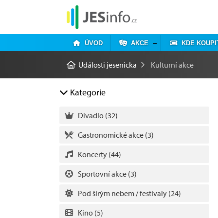
ÚVOD
AKCE
KDE KOUPI
Události jesenicka
Kulturní akce
Kategorie
Divadlo
(32)
Gastronomické akce
(3)
Koncerty
(44)
Sportovní akce
(3)
Pod širým nebem / festivaly
(24)
Kino
(5)