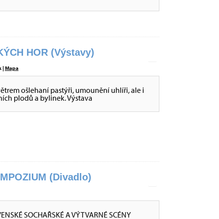
ÝCH HOR (Výstavy)
 |
Mapa
větrem ošlehaní pastýři, umounění uhlíři, ale i
sních plodů a bylinek. Výstava
POZIUM (Divadlo)
VENSKÉ SOCHAŘSKÉ A VÝTVARNÉ SCÉNY