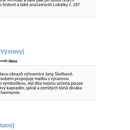
historii a také současnosti Lokálky č. 297
Výstavy)
seník |
Mapa
stavu obrazů výtvarnice Jany Štolbové.
působem propojuje malbu s výraznou
ní symbolikou. Její díla nejsou určena pouze
tivy kapradin, spirál a zemitých tónů diváka
é harmonie.
tatní)