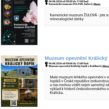
06.08.2026 od 09:00 do 17:00 hod.
Kamenické muzeum ŽULOVÁ, Žulová |
Mapa
Kamenické muzeum ŽULOVÁ - jste sr
mineralogické sbírky
Muzeum opevnění Králický ř
06.08.2026 od 09:00 do 17:00 hod.
Muzeum opevnění Králický řopík v Králíkách |
Map
Malé muzeum lehkého opevnění v obje
řopíků v České republice zrekonstru
u nás mohou vidět nejen samotný obj
výklad k historii československého 
Králicka.