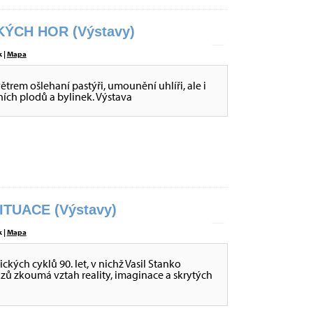
ÝCH HOR (Výstavy)
 |
Mapa
větrem ošlehaní pastýři, umounění uhlíři, ale i
sních plodů a bylinek. Výstava
ITUACE (Výstavy)
 |
Mapa
ckých cyklů 90. let, v nichž Vasil Stanko
ů zkoumá vztah reality, imaginace a skrytých