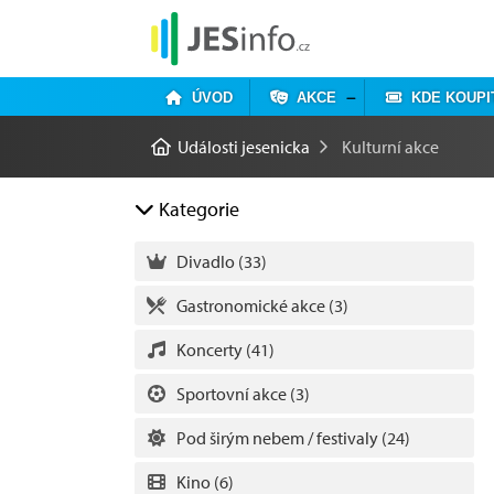
ÚVOD
AKCE
KDE KOUPI
Události jesenicka
Kulturní akce
Kategorie
Divadlo
(33)
Gastronomické akce
(3)
Koncerty
(41)
Sportovní akce
(3)
Pod širým nebem / festivaly
(24)
Kino
(6)