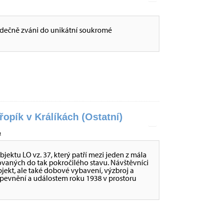
dečně zváni do unikátní soukromé
opík v Králíkách (Ostatní)
a
ktu LO vz. 37, který patří mezi jeden z mála
ovaných do tak pokročilého stavu. Návštěvníci
ekt, ale také dobové vybavení, výzbroj a
opevnění a událostem roku 1938 v prostoru