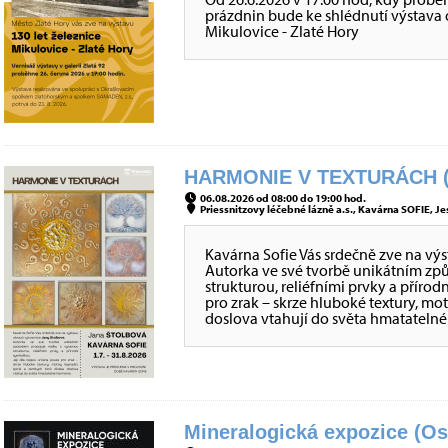
prázdnin bude ke shlédnutí výstava o 
Mikulovice - Zlaté Hory
HARMONIE V TEXTURÁCH (
06.08.2026 od 08:00 do 19:00 hod.
Priessnitzovy léčebné lázně a.s., Kavárna SOFIE, Je
Kavárna Sofie Vás srdečně zve na vý
Autorka ve své tvorbě unikátním z
strukturou, reliéfními prvky a přírod
pro zrak – skrze hluboké textury, mo
doslova vtahují do světa hmatateln
Mineralogická expozice (Os