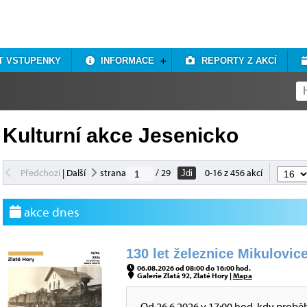
T VSTUPENKY
INFORMACE
REPORTY Z AKCÍ
Kulturní akce Jesenicko
Předchozí
|
Další
strana
/ 29
0-16 z 456 akcí
Jdi
akce dnes
130 let železnice Mikulovice
06.08.2026 od 08:00 do 16:00 hod.
Galerie Zlatá 92, Zlaté Hory |
Mapa
Od 26.6.2026 v 17:00 hod, kdy probě