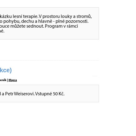
ukázku lesní terapie. V prostoru louky a stromů,
o pohybu, dechu a hlavně - plné pozornosti.
a louce můžete sednout. Program v rámci
é.
kce)
eník |
Mapa
l a Petr Weiserovi. Vstupné 50 Kč.