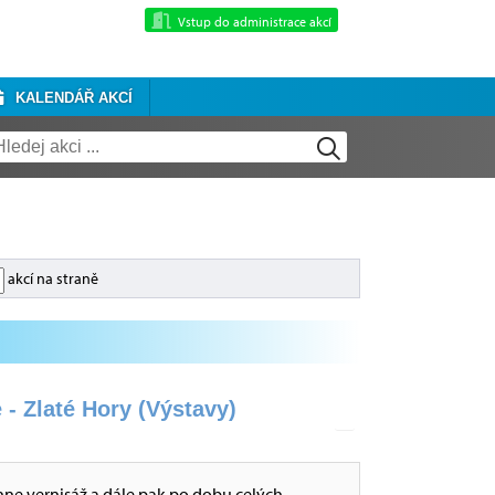
Vstup do administrace akcí
KALENDÁŘ AKCÍ
akcí na straně
 - Zlaté Hory (Výstavy)
hne vernisáž a dále pak po dobu celých