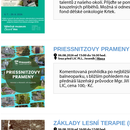
talentů z našeho okolí. Přijďte se po
kouzelných příběhů. Možná si odnes
fond dětské onkologie Krtek.
PRIESSNITZOVY PRAMENY 
06.08.2026 od 15:00 do 16:30 hod.
Sraz před LIC PLL, Jeseník |
Mapa
Komentovaná prohlídka po nejbližší
balneoparku, s bližším pohledem na
přednáší lázeňský průvodce Mgr. Jiří 
LIC, cena 100,- Kč.
ZÁKLADY LESNÍ TERAPIE (
06.08.2026 od 16:00 do 17:00 hod.