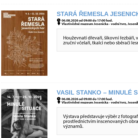
STARÁ ŘEMESLA JESENICK
06.08.2026 od 09:00 do 17:00 hod.
Vlastivědné muzeum Jesenicka - vodní tvrz, Jeseník
Houževnatí dřevaři, šikovní řezbáři, 
zruční včelaři, tkalci nebo sběrači le
VASIL STANKO – MINULÉ S
06.08.2026 od 09:00 do 17:00 hod.
Vlastivědné muzeum Jesenicka - vodní tvrz, Jeseník
Výstava představuje výběr z fotografi
prostřednictvím inscenovaných obraz
významů.