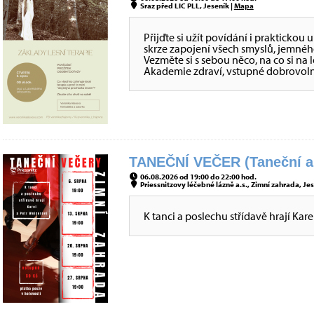
Sraz před LIC PLL, Jeseník |
Mapa
Přijďte si užít povídání i praktickou 
skrze zapojení všech smyslů, jemnéh
Vezměte si s sebou něco, na co si n
Akademie zdraví, vstupné dobrovoln
TANEČNÍ VEČER (Taneční a
06.08.2026 od 19:00 do 22:00 hod.
Priessnitzovy léčebné lázně a.s., Zimní zahrada, Jes
K tanci a poslechu střídavě hrají Kare