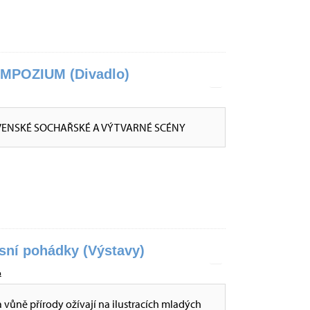
POZIUM (Divadlo)
VENSKÉ SOCHAŘSKÉ A VÝTVARNÉ SCÉNY
esní pohádky (Výstavy)
a
a vůně přírody ožívají na ilustracích mladých