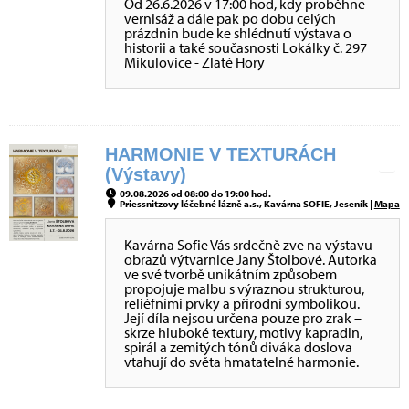
Od 26.6.2026 v 17:00 hod, kdy proběhne
vernisáž a dále pak po dobu celých
prázdnin bude ke shlédnutí výstava o
historii a také současnosti Lokálky č. 297
Mikulovice - Zlaté Hory
HARMONIE V TEXTURÁCH
(Výstavy)
09.08.2026 od 08:00 do 19:00 hod.
Priessnitzovy léčebné lázně a.s., Kavárna SOFIE, Jeseník |
Mapa
Kavárna Sofie Vás srdečně zve na výstavu
obrazů výtvarnice Jany Štolbové. Autorka
ve své tvorbě unikátním způsobem
propojuje malbu s výraznou strukturou,
reliéfními prvky a přírodní symbolikou.
Její díla nejsou určena pouze pro zrak –
skrze hluboké textury, motivy kapradin,
spirál a zemitých tónů diváka doslova
vtahují do světa hmatatelné harmonie.