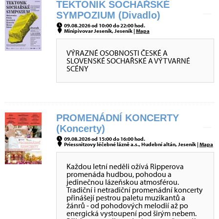
TEKTONIK SOCHAŘSKÉ
SYMPOZIUM (Divadlo)
09.08.2026 od 10:00 do 22:00 hod.
Minipivovar Jeseník, Jeseník |
Mapa
VÝRAZNÉ OSOBNOSTI ČESKÉ A
SLOVENSKÉ SOCHAŘSKÉ A VÝTVARNÉ
SCÉNY
PROMENÁDNÍ KONCERTY
(Koncerty)
09.08.2026 od 15:00 do 16:00 hod.
Priessnitzovy léčebné lázně a.s., Hudební altán, Jeseník |
Mapa
Každou letní neděli ožívá Ripperova
promenáda hudbou, pohodou a
jedinečnou lázeňskou atmosférou.
Tradiční i netradiční promenádní koncerty
přinášejí pestrou paletu muzikantů a
žánrů - od pohodových melodií až po
energická vystoupení pod širým nebem.