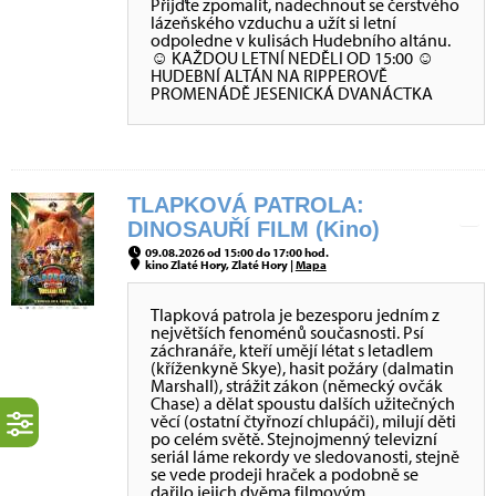
Přijďte zpomalit, nadechnout se čerstvého
lázeňského vzduchu a užít si letní
odpoledne v kulisách Hudebního altánu.
☺ KAŽDOU LETNÍ NEDĚLI OD 15:00 ☺
HUDEBNÍ ALTÁN NA RIPPEROVĚ
PROMENÁDĚ JESENICKÁ DVANÁCTKA
TLAPKOVÁ PATROLA:
DINOSAUŘÍ FILM (Kino)
09.08.2026 od 15:00 do 17:00 hod.
kino Zlaté Hory, Zlaté Hory |
Mapa
Tlapková patrola je bezesporu jedním z
největších fenoménů současnosti. Psí
záchranáře, kteří umějí létat s letadlem
(kříženkyně Skye), hasit požáry (dalmatin
Marshall), strážit zákon (německý ovčák
Chase) a dělat spoustu dalších užitečných
věcí (ostatní čtyřnozí chlupáči), milují děti
po celém světě. Stejnojmenný televizní
seriál láme rekordy ve sledovanosti, stejně
se vede prodeji hraček a podobně se
dařilo jejich dvěma filmovým