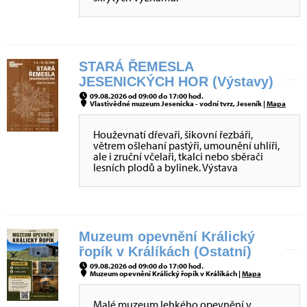
STARÁ ŘEMESLA
JESENICKÝCH HOR (Výstavy)
09.08.2026 od 09:00 do 17:00 hod.
Vlastivědné muzeum Jesenicka - vodní tvrz, Jeseník |
Mapa
Houževnatí dřevaři, šikovní řezbáři,
větrem ošlehaní pastýři, umounění uhlíři,
ale i zruční včelaři, tkalci nebo sběrači
lesních plodů a bylinek. Výstava
Muzeum opevnění Králický
řopík v Králíkách (Ostatní)
09.08.2026 od 09:00 do 17:00 hod.
Muzeum opevnění Králický řopík v Králíkách |
Mapa
Malé muzeum lehkého opevnění v