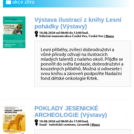
akce zítra
Výstava ilustrací z knihy Lesní
pohádky (Výstavy)
10.08.2026 od 08:00 do 12:00 hod.
Válečné muzeum obce Česká Ves, Česká Ves |
Mapa
Lesní příběhy, zvířecí dobrodružství a
vůně přírody ožívají na ilustracích
mladých talentů z našeho okolí. Přijďte se
ponořit do světa fantazie, dobrodružství a
kouzelných příběhů. Možná si odnesete i
svou knihu a zároveň podpoříte Nadační
fond dětské onkologie Krtek.
POKLADY JESENICKÉ
ARCHEOLOGIE (Výstavy)
10.08.2026 od 08:00 do 17:00 hod.
Soud - turistické centrum, Javorník |
Mapa