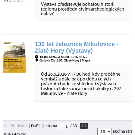
Výstava představuje bohatou historii
regionu prostřednictvím archeologických
nálezů.
130 let železnice Mikulovice -
Zlaté Hory (Výstavy)
10.08.2026 od 08:00 do 16:00 hod.
Galerie Zlatá 92, Zlaté Hory |
Mapa
Od 26.6.2026 v 17:00 hod, kdy proběhne
vernisáž a dále pak po dobu celých
prázdnin bude ke shlédnutí výstava o
historii a také současnosti Lokálky č. 297
Mikulovice - Zlaté Hory
Předchozí
|
Další
strana
/ 30
Jdi
akcí na stra
0-16 z 476 akcí