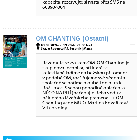
kapacita, rezervujte si místa přes SMS na
608904004
OM CHANTING (Ostatní)
09.08.2026 od 19:20 do 21:00 hod.
Sraz u Recepce PS, Jeseník |
Mapa
Rezonujte se zvukem OM. OM Chanting je
skupinová technika, při které se
kolektivně ladíme na božskou přítomnost
v podobě OM, rozšiřujeme své vědomí a
společně se noříme hlouběji do nitra k
Boží lásce. S sebou pohodlné oblečení a
NĚCO NA PITÍ (načepujte třeba vodu z
některého lázeňského pramene ). OM
Chanting vede MUDr. Martina Kovaříková.
Vstup volný