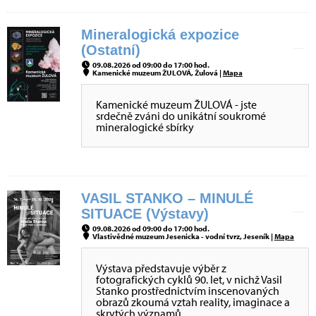
Mineralogická expozice
(Ostatní)
09.08.2026 od 09:00 do 17:00 hod.
Kamenické muzeum ŽULOVÁ, Žulová |
Mapa
Kamenické muzeum ŽULOVÁ - jste
srdečně zváni do unikátní soukromé
mineralogické sbírky
VASIL STANKO – MINULÉ
SITUACE (Výstavy)
09.08.2026 od 09:00 do 17:00 hod.
Vlastivědné muzeum Jesenicka - vodní tvrz, Jeseník |
Mapa
Výstava představuje výběr z
fotografických cyklů 90. let, v nichž Vasil
Stanko prostřednictvím inscenovaných
obrazů zkoumá vztah reality, imaginace a
skrytých významů.