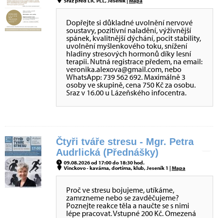
Sraz před LIC PLL, Jeseník |
Mapa
Dopřejte si důkladné uvolnění nervové
soustavy, pozitivní naladění, výživnější
spánek, kvalitnější dýchání, pocit stability,
uvolnění myšlenkového toku, snížení
hladiny stresových hormonů díky lesní
terapii. Nutná registrace předem, na email:
veronika.alexova@gmail.com, nebo
WhatsApp: 739 562 692. Maximálně 3
osoby ve skupině, cena 750 Kč za osobu.
Sraz v 16.00 u Lázeňského infocentra.
Čtyři tváře stresu - Mgr. Petra
Audrlická (Přednášky)
09.08.2026 od 17:00 do 18:30 hod.
Vinckovo - kavárna, dortírna, klub, Jeseník 1 |
Mapa
Proč ve stresu bojujeme, utíkáme,
zamrzneme nebo se zavděčujeme?
Poznejte reakce těla a naučte se s nimi
lépe pracovat. Vstupné 200 Kč. Omezená