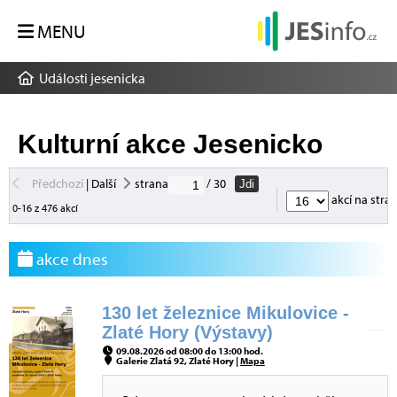
MENU
Události jesenicka
Kulturní akce Jesenicko
Předchozí
|
Další
strana
/ 30
Jdi
akcí na stra
0-16 z 476 akcí
akce dnes
130 let železnice Mikulovice -
Zlaté Hory (Výstavy)
09.08.2026 od 08:00 do 13:00 hod.
Galerie Zlatá 92, Zlaté Hory |
Mapa