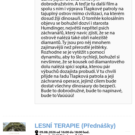
dobrodružstvím. A teď je tu další film a
spolu s ním i výprava Tlapkové patroly na
tajuplný ostrov mimo civilizaci, na kterém
dosud žijí dinosauři. O tomhle kolosálním
objevu se bohužel dozví i starosta
Humdinger, největší nepřítel psích
záchranářů, který navíc zjistí, že se na
ostrově nalézá také obří naleziště
diamantů. Ty jsou pro něj mnohem
zajímavější než přerostlé ještěrky.
Rozhodne se je vytěžit s pomocí
dynamitu, aby to šlo rychleji, bohužel si
nevšimne, že se kousek od diamantového
dolu nalézá spící sopka, kterou pár
výbuchů dozajista probudí. V tu chvíli
přijde na řadu Tlapková patrola a její
záchranná operace, jejímž cílem bude
dostat všechny dinosaury do bezpečí.
Bude to dobrodružné, bude to napínavé,
bude to Vaúúúú!
LESNÍ TERAPIE (Přednášky)
09.08.2026 od 16:00 do 18:00 hod.