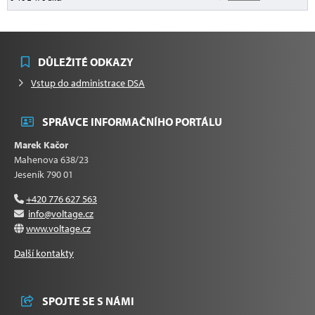
DŮLEŽITÉ ODKAZY
Vstup do administrace DSA
SPRÁVCE INFORMAČNÍHO PORTÁLU
Marek Kačor
Mahenova 638/23
Jeseník 790 01
+420 776 627 563
info@voltage.cz
www.voltage.cz
Další kontakty
SPOJTE SE S NÁMI