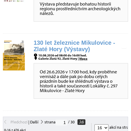
Výstava představuje bohatou historii
regionu prostřednictvím archeologických
nálezů.
130 let železnice Mikulovice -
Zlaté Hory (Výstavy)
10.08.2026 od 08:00 do 16:00 hod.
Galerie Zlatá 92, Zlaté Hory |
Mapa
Od 26.6.2026 v 17:00 hod, kdy proběhne
vernisáž a dále pak po dobu celých
prázdnin bude ke shlédnutí výstava o
historii a také současnosti Lokálky č. 297
Mikulovice - Zlaté Hory
Předchozí
|
Další
strana
/ 30
Jdi
akcí na stra
0-16 z 476 akcí