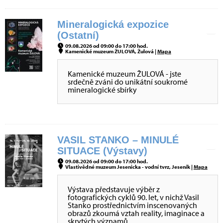
Mineralogická expozice
(Ostatní)
09.08.2026 od 09:00 do 17:00 hod.
Kamenické muzeum ŽULOVÁ, Žulová |
Mapa
Kamenické muzeum ŽULOVÁ - jste
srdečně zváni do unikátní soukromé
mineralogické sbírky
VASIL STANKO – MINULÉ
SITUACE (Výstavy)
09.08.2026 od 09:00 do 17:00 hod.
Vlastivědné muzeum Jesenicka - vodní tvrz, Jeseník |
Mapa
Výstava představuje výběr z
fotografických cyklů 90. let, v nichž Vasil
Stanko prostřednictvím inscenovaných
obrazů zkoumá vztah reality, imaginace a
skrytých významů.