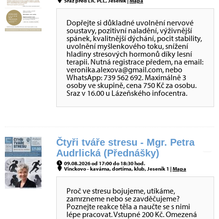
Sraz před LIC PLL, Jeseník |
Mapa
Dopřejte si důkladné uvolnění nervové
soustavy, pozitivní naladění, výživnější
spánek, kvalitnější dýchání, pocit stability,
uvolnění myšlenkového toku, snížení
hladiny stresových hormonů díky lesní
terapii. Nutná registrace předem, na email:
veronika.alexova@gmail.com, nebo
WhatsApp: 739 562 692. Maximálně 3
osoby ve skupině, cena 750 Kč za osobu.
Sraz v 16.00 u Lázeňského infocentra.
Čtyři tváře stresu - Mgr. Petra
Audrlická (Přednášky)
09.08.2026 od 17:00 do 18:30 hod.
Vinckovo - kavárna, dortírna, klub, Jeseník 1 |
Mapa
Proč ve stresu bojujeme, utíkáme,
zamrzneme nebo se zavděčujeme?
Poznejte reakce těla a naučte se s nimi
lépe pracovat. Vstupné 200 Kč. Omezená