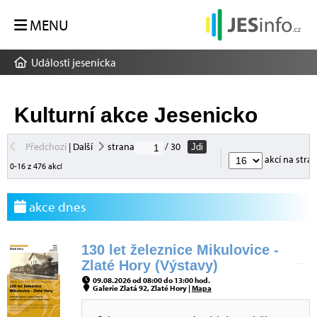
MENU
Události jesenicka
Kulturní akce Jesenicko
Předchozí
|
Další
strana
/ 30
Jdi
akcí na stra
0-16 z 476 akcí
akce dnes
130 let železnice Mikulovice -
Zlaté Hory (Výstavy)
09.08.2026 od 08:00 do 13:00 hod.
Galerie Zlatá 92, Zlaté Hory |
Mapa