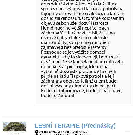
dobrodružstvím. A teď je tu další film a
spolu s ním i výprava Tlapkové patroly na
tajuplný ostrov mimo civilizaci, na kterém
dosud žijí dinosauři. O tomhle kolosálním
objevu se bohužel dozví i starosta
Humdinger, největší nepřítel psích
záchranářů, který navíc zjistí, že se na
ostrově nalézá také obří naleziště
diamantů. Ty jsou pro něj mnohem
zajímavější než přerostlé ještěrky.
Rozhodne se je vytěžit s pomocí
dynamitu, aby to šlo rychleji, bohužel si
nevšimne, že se kousek od diamantového
dolu nalézá spící sopka, kterou pár
výbuchů dozajista probudí. V tu chvíli
přijde na řadu Tlapková patrola a její
záchranná operace, jejímž cílem bude
dostat všechny dinosaury do bezpečí.
Bude to dobrodružné, bude to napínavé,
bude to Vaúúúú!
LESNÍ TERAPIE (Přednášky)
09.08.2026 od 16:00 do 18:00 hod.