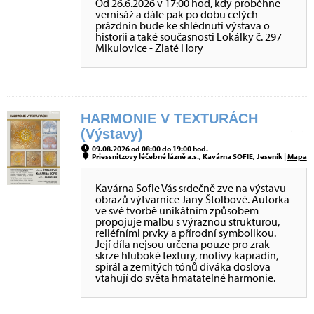
Od 26.6.2026 v 17:00 hod, kdy proběhne
vernisáž a dále pak po dobu celých
prázdnin bude ke shlédnutí výstava o
historii a také současnosti Lokálky č. 297
Mikulovice - Zlaté Hory
HARMONIE V TEXTURÁCH
(Výstavy)
09.08.2026 od 08:00 do 19:00 hod.
Priessnitzovy léčebné lázně a.s., Kavárna SOFIE, Jeseník |
Mapa
Kavárna Sofie Vás srdečně zve na výstavu
obrazů výtvarnice Jany Štolbové. Autorka
ve své tvorbě unikátním způsobem
propojuje malbu s výraznou strukturou,
reliéfními prvky a přírodní symbolikou.
Její díla nejsou určena pouze pro zrak –
skrze hluboké textury, motivy kapradin,
spirál a zemitých tónů diváka doslova
vtahují do světa hmatatelné harmonie.