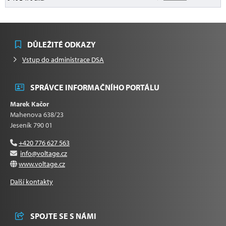
DŮLEŽITÉ ODKAZY
Vstup do administrace DSA
SPRÁVCE INFORMAČNÍHO PORTÁLU
Marek Kačor
Mahenova 638/23
Jeseník 790 01
+420 776 627 563
info@voltage.cz
www.voltage.cz
Další kontakty
SPOJTE SE S NÁMI