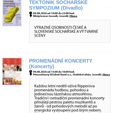
TEKTONIK SOCHAŘSKÉ
SYMPOZIUM (Divadlo)
09.08.2026 od 10:00 do 22:00 hod.
Minipivovar Jeseník, Jeseník |
Mapa
VÝRAZNÉ OSOBNOSTI ČESKÉ A
SLOVENSKÉ SOCHAŘSKÉ A VÝTVARNÉ
SCÉNY
PROMENÁDNÍ KONCERTY
(Koncerty)
09.08.2026 od 15:00 do 16:00 hod.
Priessnitzovy léčebné lázně a.s., Hudební altán, Jeseník |
Mapa
Každou letní neděli ožívá Ripperova
promenáda hudbou, pohodou a
jedinečnou lázeňskou atmosférou.
Tradiční i netradiční promenádní koncerty
přinášejí pestrou paletu muzikantů a
žánrů - od pohodových melodií až po
energická vystoupení pod širým nebem.