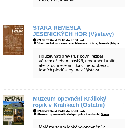
STARÁ ŘEMESLA
JESENICKÝCH HOR (Výstavy)
09.08.2026 od 09:00 do 17:00 hod.
Vlastivědné muzeum Jesenicka - vodní tvrz, Jeseník |
Mapa
Houževnatí dřevaři, šikovní řezbáři,
větrem ošlehaní pastýři, umounění uhlíři,
ale i zruční včelaři, tkalci nebo sběrači
lesních plodů a bylinek. Výstava
Muzeum opevnění Králický
řopík v Králíkách (Ostatní)
09.08.2026 od 09:00 do 17:00 hod.
Muzeum opevnění Králický řopík v Králíkách |
Mapa
Malé muzeum lehkého opevnění v