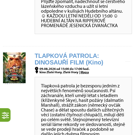
Přijďte zpomalit, nadechnout se čerstvého
lázeňského vzduchu a užít si letní
odpoledne v kulisách Hudebního altánu.
☺ KAŽDOU LETNÍ NEDĚLI OD 15:00 ☺
HUDEBNÍ ALTÁN NA RIPPEROVĚ
PROMENÁDĚ JESENICKÁ DVANÁCTKA
TLAPKOVÁ PATROLA:
DINOSAUŘÍ FILM (Kino)
09.08.2026 od 15:00 do 17:00 hod.
kino Zlaté Hory, Zlaté Hory |
Mapa
Tlapková patrola je bezesporu jedním z
největších fenoménů současnosti. Psí
záchranáře, kteří umějí létat s letadlem
(kříženkyně Skye), hasit požáry (dalmatin
Marshall), strážit zákon (německý ovčák
Chase) a dělat spoustu dalších užitečných
věcí (ostatní čtyřnozí chlupáči), milují děti
po celém světě. Stejnojmenný televizní
seriál láme rekordy ve sledovanosti, stejně
se vede prodeji hraček a podobně se
dařilo jejich dvěma filmovým