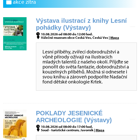
akce zítra
Výstava ilustrací z knihy Lesní
pohádky (Výstavy)
10.08.2026 od 08:00 do 12:00 hod.
Válečné muzeum obce Česká Ves, Česká Ves |
Mapa
Lesní příběhy, zvířecí dobrodružství a
vůně přírody ožívají na ilustracích
mladých talentů z našeho okolí. Přijďte se
ponořit do světa fantazie, dobrodružství a
kouzelných příběhů. Možná si odnesete i
svou knihu a zároveň podpoříte Nadační
fond dětské onkologie Krtek.
POKLADY JESENICKÉ
ARCHEOLOGIE (Výstavy)
10.08.2026 od 08:00 do 17:00 hod.
Soud - turistické centrum, Javorník |
Mapa