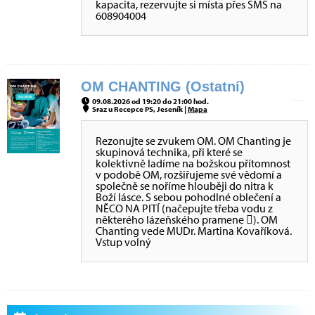
kapacita, rezervujte si místa přes SMS na
608904004
OM CHANTING (Ostatní)
09.08.2026 od 19:20 do 21:00 hod.
Sraz u Recepce PS, Jeseník |
Mapa
Rezonujte se zvukem OM. OM Chanting je
skupinová technika, při které se
kolektivně ladíme na božskou přítomnost
v podobě OM, rozšiřujeme své vědomí a
společně se noříme hlouběji do nitra k
Boží lásce. S sebou pohodlné oblečení a
NĚCO NA PITÍ (načepujte třeba vodu z
některého lázeňského pramene ). OM
Chanting vede MUDr. Martina Kovaříková.
Vstup volný