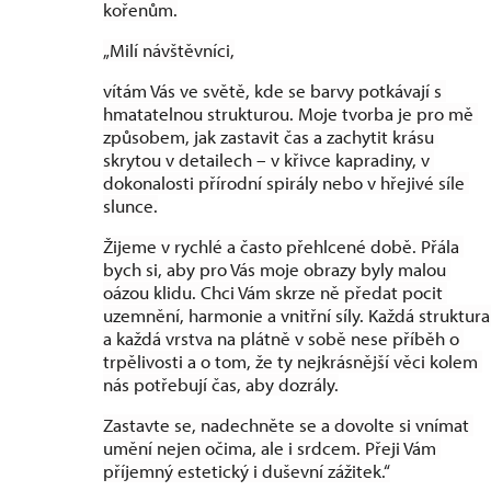
kořenům.
„Milí návštěvníci,
vítám Vás ve světě, kde se barvy potkávají s 
hmatatelnou strukturou. Moje tvorba je pro mě 
způsobem, jak zastavit čas a zachytit krásu 
skrytou v detailech – v křivce kapradiny, v 
dokonalosti přírodní spirály nebo v hřejivé síle 
slunce.
Žijeme v rychlé a často přehlcené době. Přála 
bych si, aby pro Vás moje obrazy byly malou 
oázou klidu. Chci Vám skrze ně předat pocit 
uzemnění, harmonie a vnitřní síly. Každá struktura 
a každá vrstva na plátně v sobě nese příběh o 
trpělivosti a o tom, že ty nejkrásnější věci kolem 
nás potřebují čas, aby dozrály.
Zastavte se, nadechněte se a dovolte si vnímat 
umění nejen očima, ale i srdcem. Přeji Vám 
příjemný estetický i duševní zážitek.“