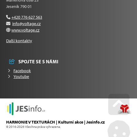
Mahenova 638/23
Jeseník 790 01
+420 776 627 563
info@voltage.cz
www.voltage.cz
Další kontakty
SPOJTE SE S NÁMI
Facebook
Youtube
Go u
HARMONIE V TEXTURÁCH | Kulturní akce | Jesinfo.cz
© 2016-2026 Všechna práva vyhrazena.