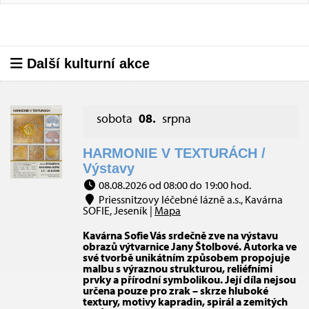
Další kulturní akce
sobota
08.
srpna
HARMONIE V TEXTURÁCH /
Výstavy
08.08.2026 od 08:00 do 19:00 hod.
Priessnitzovy léčebné lázně a.s., Kavárna
SOFIE, Jeseník |
Mapa
Kavárna Sofie Vás srdečně zve na výstavu
obrazů výtvarnice Jany Štolbové. Autorka ve
své tvorbě unikátním způsobem propojuje
malbu s výraznou strukturou, reliéfními
prvky a přírodní symbolikou. Její díla nejsou
určena pouze pro zrak – skrze hluboké
textury, motivy kapradin, spirál a zemitých