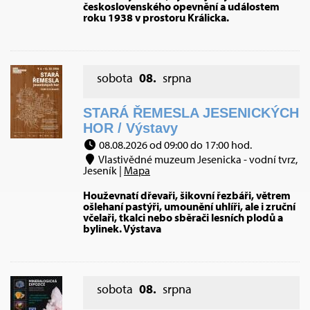
československého opevnění a událostem
roku 1938 v prostoru Králicka.
sobota
08.
srpna
STARÁ ŘEMESLA JESENICKÝCH
HOR / Výstavy
08.08.2026 od 09:00 do 17:00 hod.
Vlastivědné muzeum Jesenicka - vodní tvrz,
Jeseník |
Mapa
Houževnatí dřevaři, šikovní řezbáři, větrem
ošlehaní pastýři, umounění uhlíři, ale i zruční
včelaři, tkalci nebo sběrači lesních plodů a
bylinek. Výstava
sobota
08.
srpna