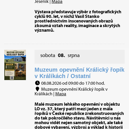
Jeseník |
Mapa
Výstava představuje výběr z fotografických
cyklů 90. let, v nichž Vasil Stanko
prostřednictvím inscenovaných obrazů
zkoumá vztah reality, imaginace a skrytých
významů.
sobota
08.
srpna
Muzeum opevnění Králický řopík
v Králíkách / Ostatní
08.08.2026 od 09:00 do 17:00 hod.
Muzeum opevnění Králický řopík v
Králíkách |
Mapa
Malé muzeum lehkého opevnění v objektu
LO vz. 37, který patří mezi jeden z mála
řopíků v České republice zrekonstruovaných
do tak pokročilého stavu. Návštěvníci u nás
mohou vidět nejen samotný objekt, ale také
dobové vybavení, výzbroj a výklad k historii