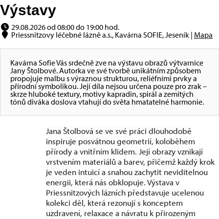
Výstavy
29.08.2026 od 08:00 do 19:00 hod.
Priessnitzovy léčebné lázně a.s., Kavárna SOFIE, Jeseník |
Mapa
Kavárna Sofie Vás srdečně zve na výstavu obrazů výtvarnice
Jany Štolbové. Autorka ve své tvorbě unikátním způsobem
propojuje malbu s výraznou strukturou, reliéfními prvky a
přírodní symbolikou. Její díla nejsou určena pouze pro zrak –
skrze hluboké textury, motivy kapradin, spirál a zemitých
tónů diváka doslova vtahují do světa hmatatelné harmonie.
Jana Štolbová se ve své práci dlouhodobě
inspiruje posvátnou geometrií, koloběhem
přírody a vnitřním klidem. Její obrazy vznikají
vrstvením materiálů a barev, přičemž každý krok
je veden intuicí a snahou zachytit neviditelnou
energii, která nás obklopuje. Výstava v
Priessnitzových lázních představuje ucelenou
kolekci děl, která rezonují s konceptem
uzdravení, relaxace a návratu k přirozeným