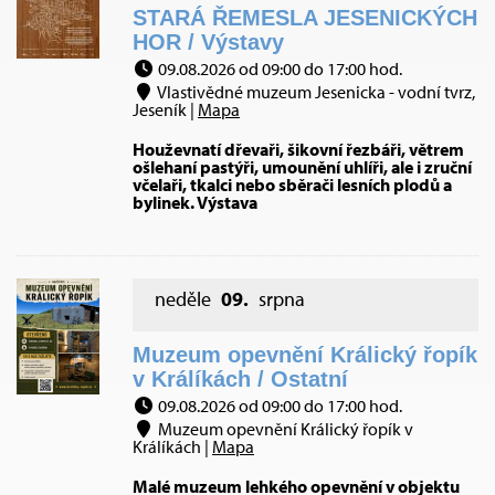
STARÁ ŘEMESLA JESENICKÝCH
HOR / Výstavy
09.08.2026 od 09:00 do 17:00 hod.
Vlastivědné muzeum Jesenicka - vodní tvrz,
Jeseník |
Mapa
Houževnatí dřevaři, šikovní řezbáři, větrem
ošlehaní pastýři, umounění uhlíři, ale i zruční
včelaři, tkalci nebo sběrači lesních plodů a
bylinek. Výstava
neděle
09.
srpna
Muzeum opevnění Králický řopík
v Králíkách / Ostatní
09.08.2026 od 09:00 do 17:00 hod.
Muzeum opevnění Králický řopík v
Králíkách |
Mapa
Malé muzeum lehkého opevnění v objektu