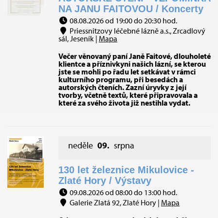
NA JANU FAITOVOU / Koncerty
08.08.2026 od 19:00 do 20:30 hod.
Priessnitzovy léčebné lázně a.s., Zrcadlový
sál, Jeseník |
Mapa
Večer věnovaný paní Janě Faitové, dlouholeté
klientce a příznivkyni našich lázní, se kterou
jste se mohli po řadu let setkávat v rámci
kulturního programu, při besedách a
autorských čteních. Zazní úryvky z její
tvorby, včetně textů, které připravovala a
které za svého života již nestihla vydat.
neděle
09.
srpna
130 let železnice Mikulovice -
Zlaté Hory / Výstavy
09.08.2026 od 08:00 do 13:00 hod.
Galerie Zlatá 92, Zlaté Hory |
Mapa