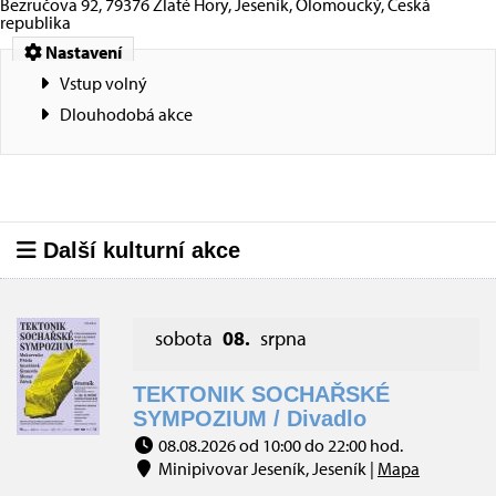
Bezručova 92, 79376 Zlaté Hory, Jeseník, Olomoucký, Česká
republika
Nastavení
Vstup volný
Dlouhodobá akce
Další kulturní akce
sobota
08.
srpna
TEKTONIK SOCHAŘSKÉ
SYMPOZIUM / Divadlo
08.08.2026 od 10:00 do 22:00 hod.
Minipivovar Jeseník, Jeseník |
Mapa