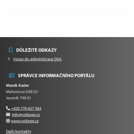
DŮLEŽITÉ ODKAZY
Vstup do administrace DSA
SPRÁVCE INFORMAČNÍHO PORTÁLU
Marek Kačor
Mahenova 638/23
Jeseník 790 01
+420 776 627 563
info@voltage.cz
www.voltage.cz
Další kontakty