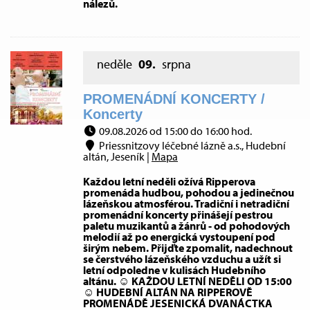
nálezů.
neděle
09.
srpna
PROMENÁDNÍ KONCERTY /
Koncerty
09.08.2026 od 15:00 do 16:00 hod.
Priessnitzovy léčebné lázně a.s., Hudební
altán, Jeseník |
Mapa
Každou letní neděli ožívá Ripperova
promenáda hudbou, pohodou a jedinečnou
lázeňskou atmosférou. Tradiční i netradiční
promenádní koncerty přinášejí pestrou
paletu muzikantů a žánrů - od pohodových
melodií až po energická vystoupení pod
širým nebem. Přijďte zpomalit, nadechnout
se čerstvého lázeňského vzduchu a užít si
letní odpoledne v kulisách Hudebního
altánu. ☺ KAŽDOU LETNÍ NEDĚLI OD 15:00
☺ HUDEBNÍ ALTÁN NA RIPPEROVĚ
PROMENÁDĚ JESENICKÁ DVANÁCTKA