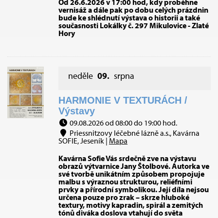
Od 26.6.2026 v 17:00 hod, kdy proběhne
vernisáž a dále pak po dobu celých prázdnin
bude ke shlédnutí výstava o historii a také
současnosti Lokálky č. 297 Mikulovice - Zlaté
Hory
neděle
09.
srpna
HARMONIE V TEXTURÁCH /
Výstavy
09.08.2026 od 08:00 do 19:00 hod.
Priessnitzovy léčebné lázně a.s., Kavárna
SOFIE, Jeseník |
Mapa
Kavárna Sofie Vás srdečně zve na výstavu
obrazů výtvarnice Jany Štolbové. Autorka ve
své tvorbě unikátním způsobem propojuje
malbu s výraznou strukturou, reliéfními
prvky a přírodní symbolikou. Její díla nejsou
určena pouze pro zrak – skrze hluboké
textury, motivy kapradin, spirál a zemitých
tónů diváka doslova vtahují do světa