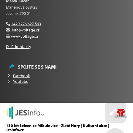
Marek Kačor
Mahenova 638/23
Jeseník 790 01
+420 776 627 563
info@voltage.cz
www.voltage.cz
Další kontakty
SPOJTE SE S NÁMI
Facebook
Youtube
Go u
130 let železnice Mikulovice - Zlaté Hory | Kulturní akce |
Jesinfo.cz