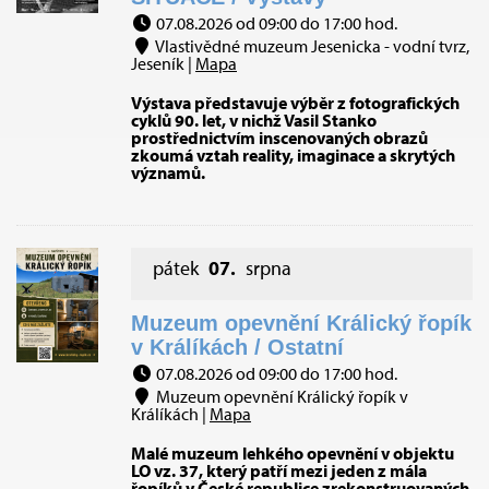
07.08.2026 od 09:00 do 17:00 hod.
Vlastivědné muzeum Jesenicka - vodní tvrz,
Jeseník |
Mapa
Výstava představuje výběr z fotografických
cyklů 90. let, v nichž Vasil Stanko
prostřednictvím inscenovaných obrazů
zkoumá vztah reality, imaginace a skrytých
významů.
pátek
07.
srpna
Muzeum opevnění Králický řopík
v Králíkách / Ostatní
07.08.2026 od 09:00 do 17:00 hod.
Muzeum opevnění Králický řopík v
Králíkách |
Mapa
Malé muzeum lehkého opevnění v objektu
LO vz. 37, který patří mezi jeden z mála
řopíků v České republice zrekonstruovaných