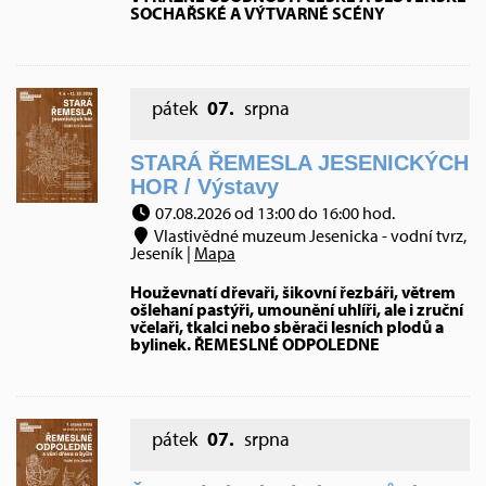
SOCHAŘSKÉ A VÝTVARNÉ SCÉNY
pátek
07.
srpna
STARÁ ŘEMESLA JESENICKÝCH
HOR / Výstavy
07.08.2026 od 13:00 do 16:00 hod.
Vlastivědné muzeum Jesenicka - vodní tvrz,
Jeseník |
Mapa
Houževnatí dřevaři, šikovní řezbáři, větrem
ošlehaní pastýři, umounění uhlíři, ale i zruční
včelaři, tkalci nebo sběrači lesních plodů a
bylinek. ŘEMESLNÉ ODPOLEDNE
pátek
07.
srpna