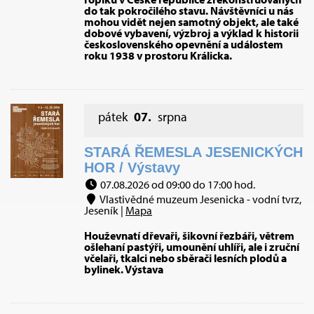
do tak pokročilého stavu. Návštěvníci u nás
mohou vidět nejen samotný objekt, ale také
dobové vybavení, výzbroj a výklad k historii
československého opevnění a událostem
roku 1938 v prostoru Králicka.
pátek
07.
srpna
STARÁ ŘEMESLA JESENICKÝCH
HOR / Výstavy
07.08.2026 od 09:00 do 17:00 hod.
Vlastivědné muzeum Jesenicka - vodní tvrz,
Jeseník |
Mapa
Houževnatí dřevaři, šikovní řezbáři, větrem
ošlehaní pastýři, umounění uhlíři, ale i zruční
včelaři, tkalci nebo sběrači lesních plodů a
bylinek. Výstava