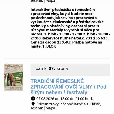
Jeseník |
Mapa
Interaktivní přednáška o řemeslném
zpracování vlny, kdy si budete moci
poslechnout, jak se vlna zpracovává a
vyzkoušet si tkalcovské a předtkalcovské
techniky a plstění vlny, osahat si práci s
různými materiály a vyrobit si něco pro
radost. 1. blok - 15:00 - 17:00 2. blok - 18:00 -
21:00 Rezervace nutná na tel.č. 731 255 633.
Cena za osobu 250,-Kč. Platba hotově na
místě. 1. BLOK
pátek
07.
srpna
TRADIČNÍ ŘEMESLNÉ
ZPRACOVÁNÍ OVČÍ VLNY / Pod
širým nebem / festivaly
07.08.2026 od 18:00 do 21:00 hod.
Priessnitzovy léčebné lázně a.s., Hřiště,
Jeseník |
Mapa