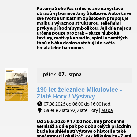
Kavárna Sofie Vás srdečně zve na výstavu
obrazů výtvarnice Jany Štolbové. Autorka ve
své tvorbě unikátním způsobem propojuje
malbu s výraznou strukturou, reliéfními
prvky a přírodní symbolikou. Její díla nejsou
určena pouze pro zrak – skrze hluboké
textury, motivy kapradin, spirál a zemitých
tónů diváka doslova vtahují do světa
hmatatelné harmonie.
pátek
07.
srpna
130 let železnice Mikulovice -
Zlaté Hory / Výstavy
07.08.2026 od 08:00 do 16:00 hod.
Galerie Zlatá 92, Zlaté Hory |
Mapa
Od 26.6.2026 v 17:00 hod, kdy proběhne
vernisáž a dále pak po dobu celých prázdnin
bude ke shlédnutí výstava o historii a také
současnosti Lokálky č. 297 Mikulovice - Zlaté