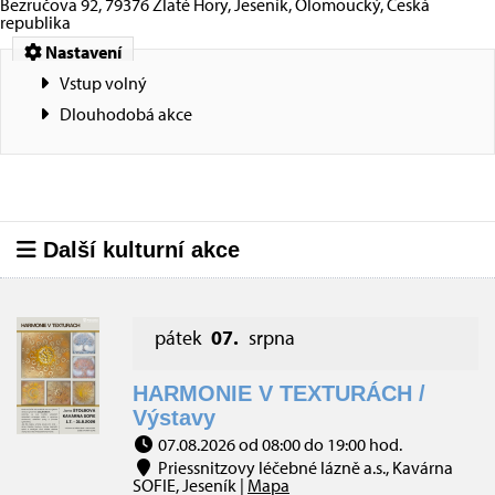
Bezručova 92, 79376 Zlaté Hory, Jeseník, Olomoucký, Česká
republika
Nastavení
Vstup volný
Dlouhodobá akce
Další kulturní akce
pátek
07.
srpna
HARMONIE V TEXTURÁCH /
Výstavy
07.08.2026 od 08:00 do 19:00 hod.
Priessnitzovy léčebné lázně a.s., Kavárna
SOFIE, Jeseník |
Mapa