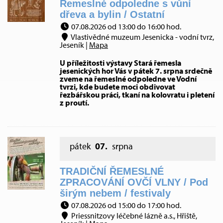
Řemeslné odpoledne s vůní
dřeva a bylin / Ostatní
07.08.2026 od 13:00 do 16:00 hod.
Vlastivědné muzeum Jesenicka - vodní tvrz,
Jeseník |
Mapa
U příležitosti výstavy Stará řemesla
jesenických hor Vás v pátek 7. srpna srdečně
zveme na řemeslné odpoledne ve Vodní
tvrzi, kde budete moci obdivovat
řezbářskou práci, tkaní na kolovratu i pletení
z proutí.
pátek
07.
srpna
TRADIČNÍ ŘEMESLNÉ
ZPRACOVÁNÍ OVČÍ VLNY / Pod
širým nebem / festivaly
07.08.2026 od 15:00 do 17:00 hod.
Priessnitzovy léčebné lázně a.s., Hřiště,