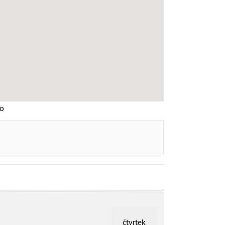
ko
čtvrtek