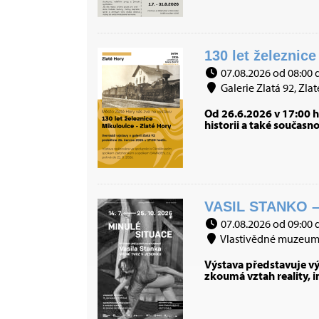
130 let železnice
07.08.2026 od 08:00 
Galerie Zlatá 92, Zlat
Od 26.6.2026 v 17:00 h
historii a také současn
VASIL STANKO –
07.08.2026 od 09:00 
Vlastivědné muzeum J
Výstava představuje výb
zkoumá vztah reality, 