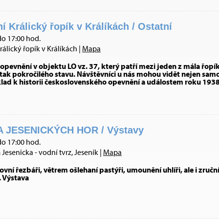
Králický řopík v Králíkách / Ostatní
do 17:00 hod.
ický řopík v Králíkách |
Mapa
evnění v objektu LO vz. 37, který patří mezi jeden z mála řopík
ak pokročilého stavu. Návštěvníci u nás mohou vidět nejen samo
klad k historii československého opevnění a událostem roku 1938 
 JESENICKÝCH HOR / Výstavy
do 17:00 hod.
esenicka - vodní tvrz, Jeseník |
Mapa
vní řezbáři, větrem ošlehaní pastýři, umounění uhlíři, ale i zruční
. Výstava