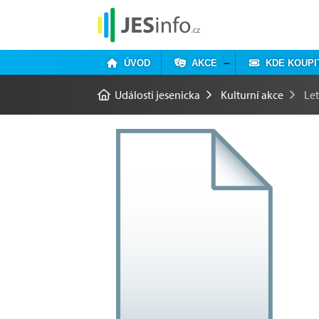
ÚVOD
AKCE
KDE KOUPI
Události jesenicka
Kulturní akce
Let