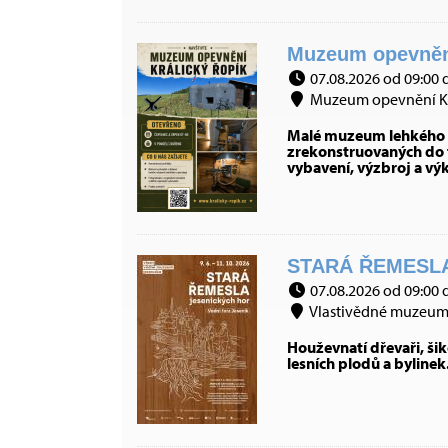
Muzeum opevnění 
07.08.2026 od 09:00 
Muzeum opevnění Král
Malé muzeum lehkého op
zrekonstruovaných do t
vybavení, výzbroj a vý
STARÁ ŘEMESLA
07.08.2026 od 09:00 
Vlastivědné muzeum J
Houževnatí dřevaři, šiko
lesních plodů a bylinek