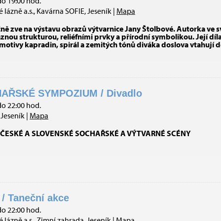
do 19:00 hod.
 lázně a.s., Kavárna SOFIE, Jeseník |
Mapa
čně zve na výstavu obrazů výtvarnice Jany Štolbové. Autorka ve
nou strukturou, reliéfními prvky a přírodní symbolikou. Její díl
 motivy kapradin, spirál a zemitých tónů diváka doslova vtahují 
AŘSKÉ SYMPOZIUM / Divadlo
do 22:00 hod.
Jeseník |
Mapa
ČESKÉ A SLOVENSKÉ SOCHAŘSKÉ A VÝTVARNÉ SCÉNY
/ Taneční akce
do 22:00 hod.
 lázně a.s., Zimní zahrada, Jeseník |
Mapa