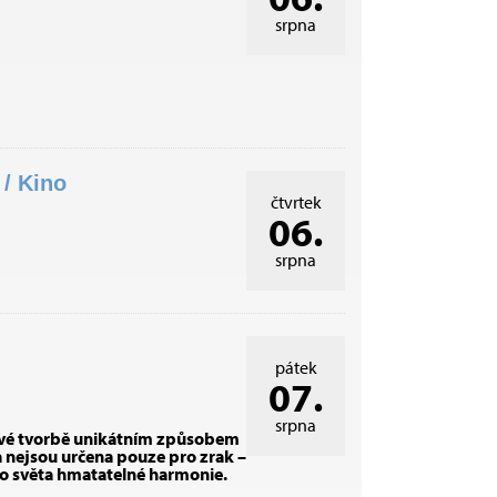
srpna
/ Kino
čtvrtek
06.
srpna
pátek
07.
srpna
 své tvorbě unikátním způsobem
a nejsou určena pouze pro zrak –
do světa hmatatelné harmonie.