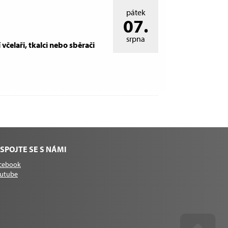
pátek
07.
srpna
 včelaři, tkalci nebo sběrači
SPOJTE SE S NÁMI
cebook
utube