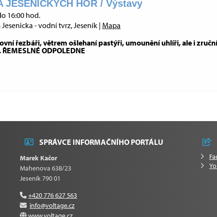
 JESENICKÝCH HOR / Výstavy
do 16:00 hod.
esenicka - vodní tvrz, Jeseník |
Mapa
vní řezbáři, větrem ošlehaní pastýři, umounění uhlíři, ale i zruční
nek. ŘEMESLNÉ ODPOLEDNE
SPRÁVCE INFORMAČNÍHO PORTÁLU
Fa
Marek Kačor
Yo
Mahenova 638/23
Jeseník 790 01
+420 776 627 563
info@voltage.cz
www.voltage.cz