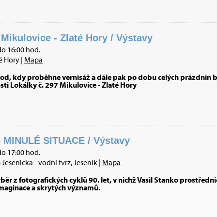
 Mikulovice - Zlaté Hory / Výstavy
do 16:00 hod.
é Hory |
Mapa
od, kdy proběhne vernisáž a dále pak po dobu celých prázdnin b
osti Lokálky č. 297 Mikulovice - Zlaté Hory
 MINULÉ SITUACE / Výstavy
do 17:00 hod.
esenicka - vodní tvrz, Jeseník |
Mapa
ěr z fotografických cyklů 90. let, v nichž Vasil Stanko prostřed
imaginace a skrytých významů.