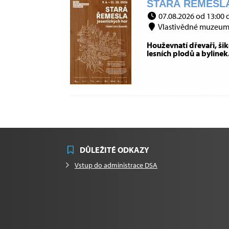
STARÁ ŘEMESLA
07.08.2026 od 13:00 
Vlastivědné muzeum J
Houževnatí dřevaři, šiko
lesních plodů a byli
DŮLEŽITÉ ODKAZY
Vstup do administrace DSA