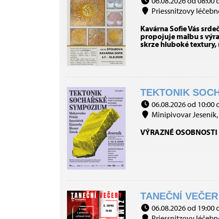
06.08.2026 od 08:00 
Priessnitzovy léčebné
Kavárna Sofie Vás srde
propojuje malbu s výraz
skrze hluboké textury,
TEKTONIK SOCH
06.08.2026 od 10:00 
Minipivovar Jeseník, 
VÝRAZNÉ OSOBNOSTI 
TANEČNÍ VEČER 
06.08.2026 od 19:00 
Priessnitzovy léčebné