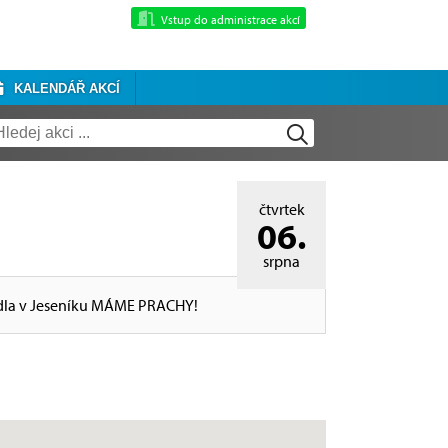
Vstup do administrace akcí
KALENDÁŘ AKCÍ
čtvrtek
06.
srpna
ivadla v Jeseníku MÁME PRACHY!