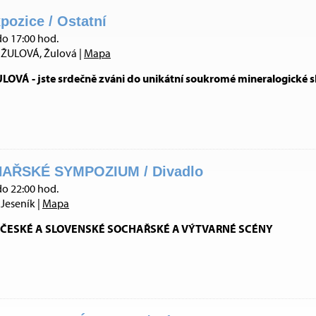
pozice / Ostatní
do 17:00 hod.
ŽULOVÁ, Žulová |
Mapa
VÁ - jste srdečně zváni do unikátní soukromé mineralogické s
AŘSKÉ SYMPOZIUM / Divadlo
do 22:00 hod.
Jeseník |
Mapa
ČESKÉ A SLOVENSKÉ SOCHAŘSKÉ A VÝTVARNÉ SCÉNY