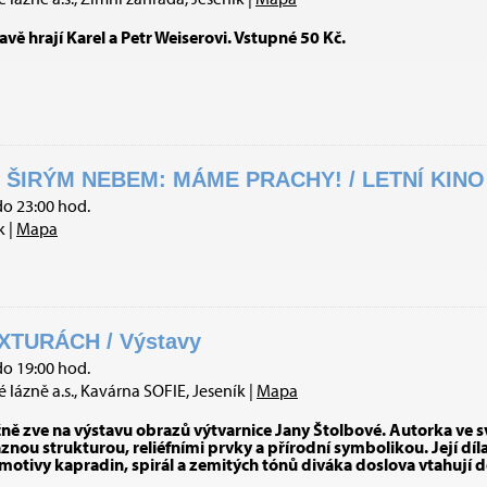
avě hrají Karel a Petr Weiserovi. Vstupné 50 Kč.
ŠIRÝM NEBEM: MÁME PRACHY! / LETNÍ KINO 
do 23:00 hod.
k |
Mapa
XTURÁCH / Výstavy
do 19:00 hod.
 lázně a.s., Kavárna SOFIE, Jeseník |
Mapa
čně zve na výstavu obrazů výtvarnice Jany Štolbové. Autorka ve
nou strukturou, reliéfními prvky a přírodní symbolikou. Její díl
 motivy kapradin, spirál a zemitých tónů diváka doslova vtahují 