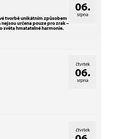
06.
srpna
 své tvorbě unikátním způsobem
a nejsou určena pouze pro zrak –
do světa hmatatelné harmonie.
čtvrtek
06.
srpna
čtvrtek
06.