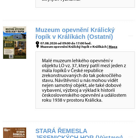
Muzeum opevnění Králický
řopík v Králíkách (Ostatní)
07.08.2026 od 09:00 do 17:00 hod.
Muzeum opevnění Králický řopík v Králíkách |
Mapa
Malé muzeum lehkého opevnění v
objektu LO vz. 37, který patří mezi jeden z
mála řopíků v České republice
zrekonstruovaných do tak pokročilého
stavu. Návštěvníci u nás mohou vidět
nejen samotný objekt, ale také dobové
vybavení, výzbroj a výklad k historii
československého opevnění a událostem
roku 1938 v prostoru Králicka.
STARÁ ŘEMESLA
JESENICKÝCH HOR (Výstavy)