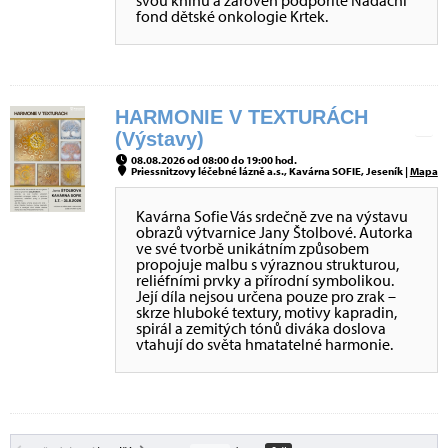
svou knihu a zároveň podpoříte Nadační
fond dětské onkologie Krtek.
HARMONIE V TEXTURÁCH
(Výstavy)
08.08.2026 od 08:00 do 19:00 hod.
Priessnitzovy léčebné lázně a.s., Kavárna SOFIE, Jeseník |
Mapa
Kavárna Sofie Vás srdečně zve na výstavu
obrazů výtvarnice Jany Štolbové. Autorka
ve své tvorbě unikátním způsobem
propojuje malbu s výraznou strukturou,
reliéfními prvky a přírodní symbolikou.
Její díla nejsou určena pouze pro zrak –
skrze hluboké textury, motivy kapradin,
spirál a zemitých tónů diváka doslova
vtahují do světa hmatatelné harmonie.