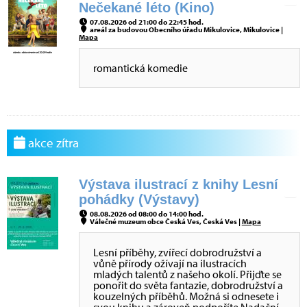
Nečekané léto (Kino)
07.08.2026 od 21:00 do 22:45 hod.
areál za budovou Obecního úřadu Mikulovice, Mikulovice |
Mapa
romantická komedie
akce zítra
Výstava ilustrací z knihy Lesní
pohádky (Výstavy)
08.08.2026 od 08:00 do 14:00 hod.
Válečné muzeum obce Česká Ves, Česká Ves |
Mapa
Lesní příběhy, zvířecí dobrodružství a
vůně přírody ožívají na ilustracích
mladých talentů z našeho okolí. Přijďte se
ponořit do světa fantazie, dobrodružství a
kouzelných příběhů. Možná si odnesete i