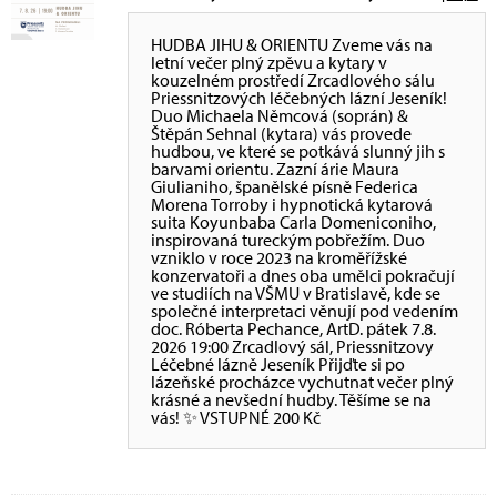
HUDBA JIHU & ORIENTU Zveme vás na
letní večer plný zpěvu a kytary v
kouzelném prostředí Zrcadlového sálu
Priessnitzových léčebných lázní Jeseník!
Duo Michaela Němcová (soprán) &
Štěpán Sehnal (kytara) vás provede
hudbou, ve které se potkává slunný jih s
barvami orientu. Zazní árie Maura
Giulianiho, španělské písně Federica
Morena Torroby i hypnotická kytarová
suita Koyunbaba Carla Domeniconiho,
inspirovaná tureckým pobřežím. Duo
vzniklo v roce 2023 na kroměřížské
konzervatoři a dnes oba umělci pokračují
ve studiích na VŠMU v Bratislavě, kde se
společné interpretaci věnují pod vedením
doc. Róberta Pechance, ArtD. pátek 7.8.
2026 19:00 Zrcadlový sál, Priessnitzovy
Léčebné lázně Jeseník Přijďte si po
lázeňské procházce vychutnat večer plný
krásné a nevšední hudby. Těšíme se na
vás! ✨ VSTUPNÉ 200 Kč