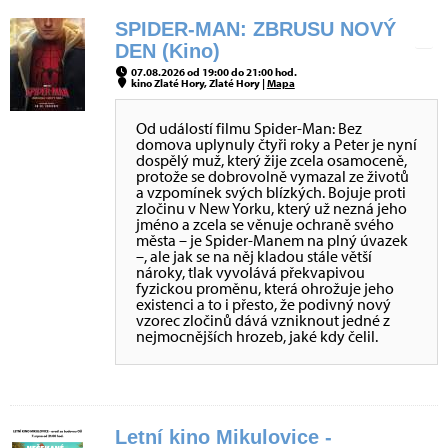
SPIDER-MAN: ZBRUSU NOVÝ
DEN (Kino)
07.08.2026 od 19:00 do 21:00 hod.
kino Zlaté Hory, Zlaté Hory |
Mapa
Od událostí filmu Spider-Man: Bez
domova uplynuly čtyři roky a Peter je nyní
dospělý muž, který žije zcela osamoceně,
protože se dobrovolně vymazal ze životů
a vzpomínek svých blízkých. Bojuje proti
zločinu v New Yorku, který už nezná jeho
jméno a zcela se věnuje ochraně svého
města – je Spider-Manem na plný úvazek
–, ale jak se na něj kladou stále větší
nároky, tlak vyvolává překvapivou
fyzickou proměnu, která ohrožuje jeho
existenci a to i přesto, že podivný nový
vzorec zločinů dává vzniknout jedné z
nejmocnějších hrozeb, jaké kdy čelil.
Letní kino Mikulovice -