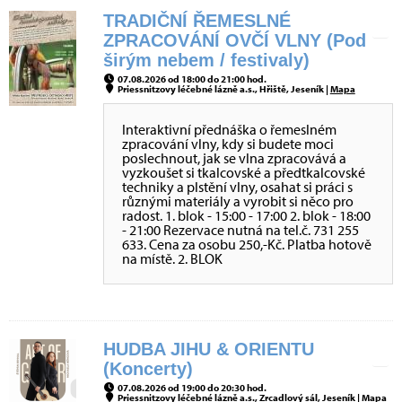
TRADIČNÍ ŘEMESLNÉ
ZPRACOVÁNÍ OVČÍ VLNY (Pod
širým nebem / festivaly)
07.08.2026 od 18:00 do 21:00 hod.
Priessnitzovy léčebné lázně a.s., Hřiště, Jeseník |
Mapa
Interaktivní přednáška o řemeslném
zpracování vlny, kdy si budete moci
poslechnout, jak se vlna zpracovává a
vyzkoušet si tkalcovské a předtkalcovské
techniky a plstění vlny, osahat si práci s
různými materiály a vyrobit si něco pro
radost. 1. blok - 15:00 - 17:00 2. blok - 18:00
- 21:00 Rezervace nutná na tel.č. 731 255
633. Cena za osobu 250,-Kč. Platba hotově
na místě. 2. BLOK
HUDBA JIHU & ORIENTU
(Koncerty)
07.08.2026 od 19:00 do 20:30 hod.
Priessnitzovy léčebné lázně a.s., Zrcadlový sál, Jeseník |
Mapa