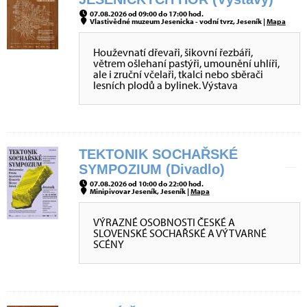
07.08.2026 od 09:00 do 17:00 hod.
Vlastivědné muzeum Jesenicka - vodní tvrz, Jeseník |
Mapa
Houževnatí dřevaři, šikovní řezbáři,
větrem ošlehaní pastýři, umounění uhlíři,
ale i zruční včelaři, tkalci nebo sběrači
lesních plodů a bylinek. Výstava
TEKTONIK SOCHAŘSKÉ
SYMPOZIUM (Divadlo)
07.08.2026 od 10:00 do 22:00 hod.
Minipivovar Jeseník, Jeseník |
Mapa
VÝRAZNÉ OSOBNOSTI ČESKÉ A
SLOVENSKÉ SOCHAŘSKÉ A VÝTVARNÉ
SCÉNY