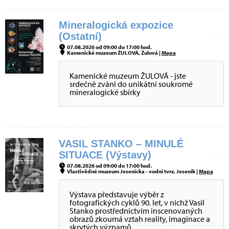
Mineralogická expozice
(Ostatní)
07.08.2026 od 09:00 do 17:00 hod.
Kamenické muzeum ŽULOVÁ, Žulová |
Mapa
Kamenické muzeum ŽULOVÁ - jste
srdečně zváni do unikátní soukromé
mineralogické sbírky
VASIL STANKO – MINULÉ
SITUACE (Výstavy)
07.08.2026 od 09:00 do 17:00 hod.
Vlastivědné muzeum Jesenicka - vodní tvrz, Jeseník |
Mapa
Výstava představuje výběr z
fotografických cyklů 90. let, v nichž Vasil
Stanko prostřednictvím inscenovaných
obrazů zkoumá vztah reality, imaginace a
skrytých významů.