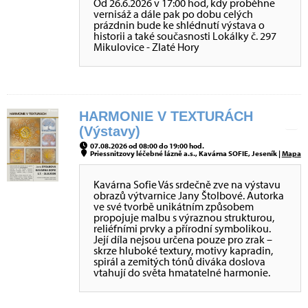
Od 26.6.2026 v 17:00 hod, kdy proběhne
vernisáž a dále pak po dobu celých
prázdnin bude ke shlédnutí výstava o
historii a také současnosti Lokálky č. 297
Mikulovice - Zlaté Hory
HARMONIE V TEXTURÁCH
(Výstavy)
07.08.2026 od 08:00 do 19:00 hod.
Priessnitzovy léčebné lázně a.s., Kavárna SOFIE, Jeseník |
Mapa
Kavárna Sofie Vás srdečně zve na výstavu
obrazů výtvarnice Jany Štolbové. Autorka
ve své tvorbě unikátním způsobem
propojuje malbu s výraznou strukturou,
reliéfními prvky a přírodní symbolikou.
Její díla nejsou určena pouze pro zrak –
skrze hluboké textury, motivy kapradin,
spirál a zemitých tónů diváka doslova
vtahují do světa hmatatelné harmonie.