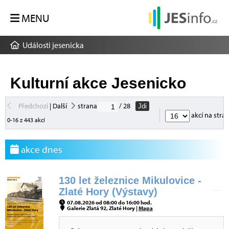
MENU
Události jesenicka
Kulturní akce Jesenicko
Předchozí
|
Další
strana
/ 28
Jdi
akcí na stra
0-16 z 443 akcí
akce dnes
130 let železnice Mikulovice -
Zlaté Hory (Výstavy)
07.08.2026 od 08:00 do 16:00 hod.
Galerie Zlatá 92, Zlaté Hory |
Mapa