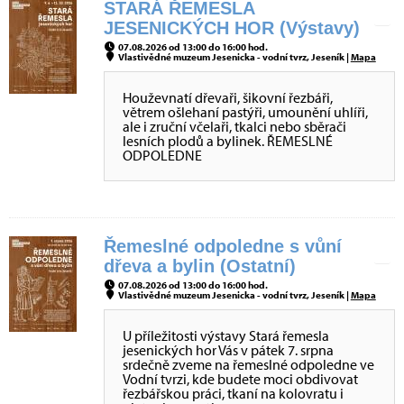
STARÁ ŘEMESLA
JESENICKÝCH HOR (Výstavy)
07.08.2026 od 13:00 do 16:00 hod.
Vlastivědné muzeum Jesenicka - vodní tvrz, Jeseník |
Mapa
Houževnatí dřevaři, šikovní řezbáři,
větrem ošlehaní pastýři, umounění uhlíři,
ale i zruční včelaři, tkalci nebo sběrači
lesních plodů a bylinek. ŘEMESLNÉ
ODPOLEDNE
Řemeslné odpoledne s vůní
dřeva a bylin (Ostatní)
07.08.2026 od 13:00 do 16:00 hod.
Vlastivědné muzeum Jesenicka - vodní tvrz, Jeseník |
Mapa
U příležitosti výstavy Stará řemesla
jesenických hor Vás v pátek 7. srpna
srdečně zveme na řemeslné odpoledne ve
Vodní tvrzi, kde budete moci obdivovat
řezbářskou práci, tkaní na kolovratu i