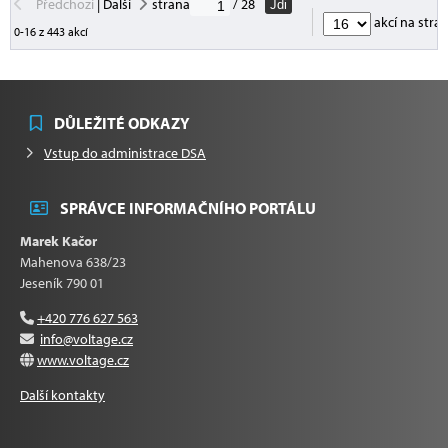
Předchozí
|
Další
strana
/ 28
Jdi
akcí na stra
0-16 z 443 akcí
DŮLEŽITÉ ODKAZY
Vstup do administrace DSA
SPRÁVCE INFORMAČNÍHO PORTÁLU
Marek Kačor
Mahenova 638/23
Jeseník 790 01
+420 776 627 563
info@voltage.cz
www.voltage.cz
Další kontakty