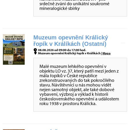
srdečně zváni do unikátní soukromé
mineralogické sbírky
Muzeum opevnění Králický
řopík v Králíkách (Ostatní)
08.08.2026 od 09:00 do 17:00 hod.
Muzeum opevnění Králický řopík v Králíkách |
Mapa
Malé muzeum lehkého opevnění v
objektu LO vz. 37, který patří mezi jeden z
mála řopíků v České republice
zrekonstruovaných do tak pokročilého
stavu. Návštěvníci u nás mohou vidět
nejen samotný objekt, ale také dobové
vybavení, výzbroj a výklad k historii
československého opevnění a událostem
roku 1938 v prostoru Králicka.