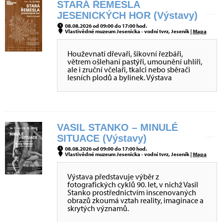
STARÁ ŘEMESLA
JESENICKÝCH HOR (Výstavy)
08.08.2026 od 09:00 do 17:00 hod.
Vlastivědné muzeum Jesenicka - vodní tvrz, Jeseník |
Mapa
Houževnatí dřevaři, šikovní řezbáři,
větrem ošlehaní pastýři, umounění uhlíři,
ale i zruční včelaři, tkalci nebo sběrači
lesních plodů a bylinek. Výstava
VASIL STANKO – MINULÉ
SITUACE (Výstavy)
08.08.2026 od 09:00 do 17:00 hod.
Vlastivědné muzeum Jesenicka - vodní tvrz, Jeseník |
Mapa
Výstava představuje výběr z
fotografických cyklů 90. let, v nichž Vasil
Stanko prostřednictvím inscenovaných
obrazů zkoumá vztah reality, imaginace a
skrytých významů.