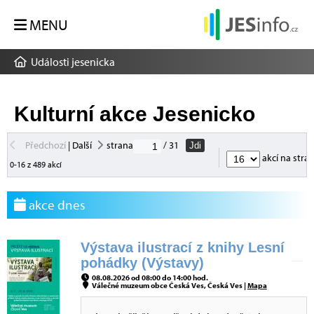
MENU
Události jesenicka
Kulturní akce Jesenicko
Předchozí
|
Další
strana
/ 31
Jdi
akcí na stra
0-16 z 489 akcí
akce dnes
Výstava ilustrací z knihy Lesní
pohádky (Výstavy)
08.08.2026 od 08:00 do 14:00 hod.
Válečné muzeum obce Česká Ves, Česká Ves |
Mapa