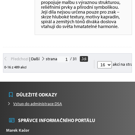
propojuje malbu s výraznou strukturou,
reliéfními prvky a přírodní symbolikou.
Její díla nejsou určena pouze pro zrak –
skrze hluboké textury, motivy kapradin,
spirál a zemitých tónů diváka doslova
vtahují do světa hmatatelné harmonie.
Předchozí
|
Další
strana
/ 31
Jdi
akcí na stra
0-16 z 489 akcí
DŮLEŽITÉ ODKAZY
Vstup do administrace DSA
SPRÁVCE INFORMAČNÍHO PORTÁLU
Marek Kačor