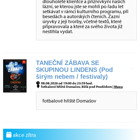
dlouholeté klientce a příznivkyni našich
lázní, se kterou jste se mohli po řadu let
setkávat v rámci kulturního programu, při
besedách a autorských čteních. Zazní
úryvky z její tvorby, včetně textů, které
připravovala a které za svého života již
nestihla vydat.
TANEČNÍ ZÁBAVA SE
SKUPINOU LINDENS (Pod
širým nebem / festivaly)
08.08.2026 od 19:00 do 23:59 hod.
fotbalové hřiště Domašov, Bělá pod Pradědem |
Mapa
fotbalové hřiště Domašov
akce zítra