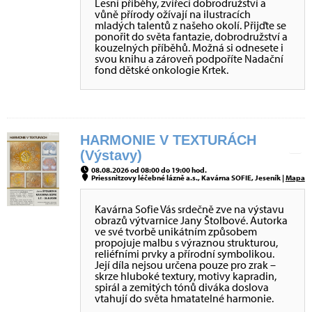
Lesní příběhy, zvířecí dobrodružství a
vůně přírody ožívají na ilustracích
mladých talentů z našeho okolí. Přijďte se
ponořit do světa fantazie, dobrodružství a
kouzelných příběhů. Možná si odnesete i
svou knihu a zároveň podpoříte Nadační
fond dětské onkologie Krtek.
HARMONIE V TEXTURÁCH
(Výstavy)
08.08.2026 od 08:00 do 19:00 hod.
Priessnitzovy léčebné lázně a.s., Kavárna SOFIE, Jeseník |
Mapa
Kavárna Sofie Vás srdečně zve na výstavu
obrazů výtvarnice Jany Štolbové. Autorka
ve své tvorbě unikátním způsobem
propojuje malbu s výraznou strukturou,
reliéfními prvky a přírodní symbolikou.
Její díla nejsou určena pouze pro zrak –
skrze hluboké textury, motivy kapradin,
spirál a zemitých tónů diváka doslova
vtahují do světa hmatatelné harmonie.