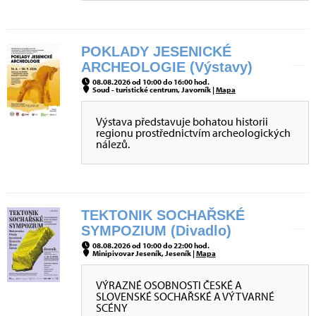
POKLADY JESENICKÉ
ARCHEOLOGIE (Výstavy)
08.08.2026 od 10:00 do 16:00 hod.
Soud - turistické centrum, Javorník |
Mapa
Výstava představuje bohatou historii
regionu prostřednictvím archeologických
nálezů.
TEKTONIK SOCHAŘSKÉ
SYMPOZIUM (Divadlo)
08.08.2026 od 10:00 do 22:00 hod.
Minipivovar Jeseník, Jeseník |
Mapa
VÝRAZNÉ OSOBNOSTI ČESKÉ A
SLOVENSKÉ SOCHAŘSKÉ A VÝTVARNÉ
SCÉNY