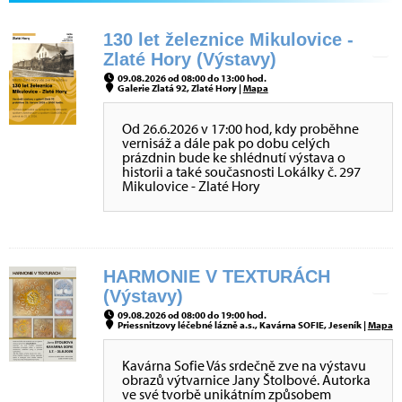
130 let železnice Mikulovice -
Zlaté Hory (Výstavy)
09.08.2026 od 08:00 do 13:00 hod.
Galerie Zlatá 92, Zlaté Hory |
Mapa
Od 26.6.2026 v 17:00 hod, kdy proběhne
vernisáž a dále pak po dobu celých
prázdnin bude ke shlédnutí výstava o
historii a také současnosti Lokálky č. 297
Mikulovice - Zlaté Hory
HARMONIE V TEXTURÁCH
(Výstavy)
09.08.2026 od 08:00 do 19:00 hod.
Priessnitzovy léčebné lázně a.s., Kavárna SOFIE, Jeseník |
Mapa
Kavárna Sofie Vás srdečně zve na výstavu
obrazů výtvarnice Jany Štolbové. Autorka
ve své tvorbě unikátním způsobem