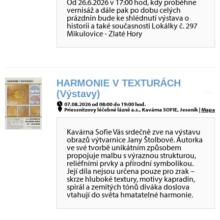
Od 26.6.2026 v 17:00 hod, kdy proběhne
vernisáž a dále pak po dobu celých
prázdnin bude ke shlédnutí výstava o
historii a také současnosti Lokálky č. 297
Mikulovice - Zlaté Hory
HARMONIE V TEXTURÁCH
(Výstavy)
07.08.2026 od 08:00 do 19:00 hod.
Priessnitzovy léčebné lázně a.s., Kavárna SOFIE, Jeseník |
Mapa
Kavárna Sofie Vás srdečně zve na výstavu
obrazů výtvarnice Jany Štolbové. Autorka
ve své tvorbě unikátním způsobem
propojuje malbu s výraznou strukturou,
reliéfními prvky a přírodní symbolikou.
Její díla nejsou určena pouze pro zrak –
skrze hluboké textury, motivy kapradin,
spirál a zemitých tónů diváka doslova
vtahují do světa hmatatelné harmonie.