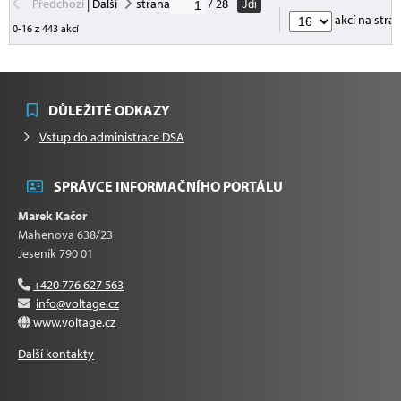
Předchozí
|
Další
strana
/ 28
Jdi
akcí na stra
0-16 z 443 akcí
DŮLEŽITÉ ODKAZY
Vstup do administrace DSA
SPRÁVCE INFORMAČNÍHO PORTÁLU
Marek Kačor
Mahenova 638/23
Jeseník 790 01
+420 776 627 563
info@voltage.cz
www.voltage.cz
Další kontakty