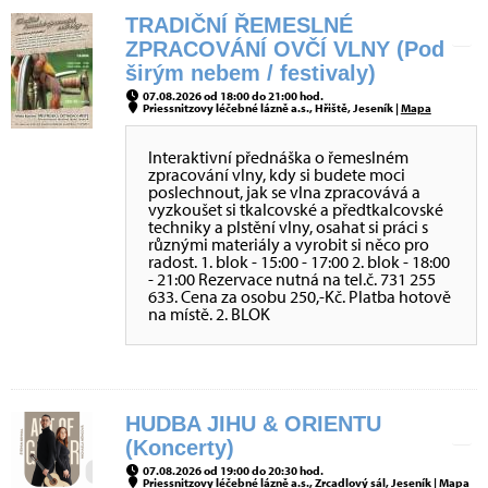
TRADIČNÍ ŘEMESLNÉ
ZPRACOVÁNÍ OVČÍ VLNY (Pod
širým nebem / festivaly)
07.08.2026 od 18:00 do 21:00 hod.
Priessnitzovy léčebné lázně a.s., Hřiště, Jeseník |
Mapa
Interaktivní přednáška o řemeslném
zpracování vlny, kdy si budete moci
poslechnout, jak se vlna zpracovává a
vyzkoušet si tkalcovské a předtkalcovské
techniky a plstění vlny, osahat si práci s
různými materiály a vyrobit si něco pro
radost. 1. blok - 15:00 - 17:00 2. blok - 18:00
- 21:00 Rezervace nutná na tel.č. 731 255
633. Cena za osobu 250,-Kč. Platba hotově
na místě. 2. BLOK
HUDBA JIHU & ORIENTU
(Koncerty)
07.08.2026 od 19:00 do 20:30 hod.
Priessnitzovy léčebné lázně a.s., Zrcadlový sál, Jeseník |
Mapa