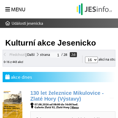
MENU
Události jesenicka
Kulturní akce Jesenicko
Předchozí
|
Další
strana
/ 28
Jdi
akcí na stra
0-16 z 443 akcí
akce dnes
130 let železnice Mikulovice -
Zlaté Hory (Výstavy)
07.08.2026 od 08:00 do 16:00 hod.
Galerie Zlatá 92, Zlaté Hory |
Mapa