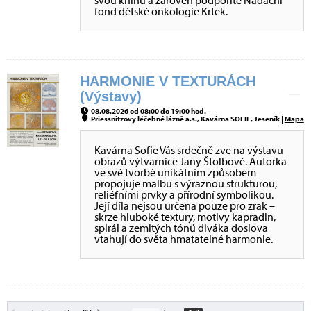
svou knihu a zároveň podpoříte Nadační
fond dětské onkologie Krtek.
HARMONIE V TEXTURÁCH
(Výstavy)
08.08.2026 od 08:00 do 19:00 hod.
Priessnitzovy léčebné lázně a.s., Kavárna SOFIE, Jeseník |
Mapa
Kavárna Sofie Vás srdečně zve na výstavu
obrazů výtvarnice Jany Štolbové. Autorka
ve své tvorbě unikátním způsobem
propojuje malbu s výraznou strukturou,
reliéfními prvky a přírodní symbolikou.
Její díla nejsou určena pouze pro zrak –
skrze hluboké textury, motivy kapradin,
spirál a zemitých tónů diváka doslova
vtahují do světa hmatatelné harmonie.