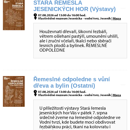
STARÁ ŘEMESLA
JESENICKÝCH HOR (Výstavy)
07.08.2026 od 13:00 do 16:00 hod.
Vlastivědné muzeum Jesenicka - vodní tvrz, Jeseník |
Mapa
Houževnatí dřevaři, šikovní řezbáři,
větrem ošlehaní pastýři, umounění uhlíři,
ale i zruční včelaři, tkalci nebo sběrači
lesních plodů a bylinek. ŘEMESLNÉ
ODPOLEDNE
Řemeslné odpoledne s vůní
dřeva a bylin (Ostatní)
07.08.2026 od 13:00 do 16:00 hod.
Vlastivědné muzeum Jesenicka - vodní tvrz, Jeseník |
Mapa
U příležitosti výstavy Stará řemesla
jesenických hor Vás v pátek 7. srpna
srdečně zveme na řemeslné odpoledne ve
Vodní tvrzi, kde budete moci obdivovat
řezbářskou práci, tkaní na kolovratu i