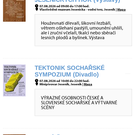
07.08.2026 od 09:00 do 17:00 hod.
Vlastivědné muzeum Jesenicka - vodní tvrz, Jeseník |
Mapa
Houževnatí dřevaři, šikovní řezbáři,
větrem ošlehaní pastýři, umounění uhlíři,
ale i zruční včelaři, tkalci nebo sběrači
lesních plodů a bylinek. Výstava
TEKTONIK SOCHAŘSKÉ
SYMPOZIUM (Divadlo)
07.08.2026 od 10:00 do 22:00 hod.
Minipivovar Jeseník, Jeseník |
Mapa
VÝRAZNÉ OSOBNOSTI ČESKÉ A
SLOVENSKÉ SOCHAŘSKÉ A VÝTVARNÉ
SCÉNY