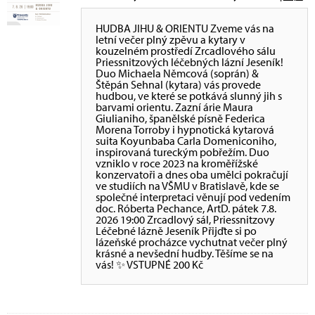
HUDBA JIHU & ORIENTU Zveme vás na
letní večer plný zpěvu a kytary v
kouzelném prostředí Zrcadlového sálu
Priessnitzových léčebných lázní Jeseník!
Duo Michaela Němcová (soprán) &
Štěpán Sehnal (kytara) vás provede
hudbou, ve které se potkává slunný jih s
barvami orientu. Zazní árie Maura
Giulianiho, španělské písně Federica
Morena Torroby i hypnotická kytarová
suita Koyunbaba Carla Domeniconiho,
inspirovaná tureckým pobřežím. Duo
vzniklo v roce 2023 na kroměřížské
konzervatoři a dnes oba umělci pokračují
ve studiích na VŠMU v Bratislavě, kde se
společné interpretaci věnují pod vedením
doc. Róberta Pechance, ArtD. pátek 7.8.
2026 19:00 Zrcadlový sál, Priessnitzovy
Léčebné lázně Jeseník Přijďte si po
lázeňské procházce vychutnat večer plný
krásné a nevšední hudby. Těšíme se na
vás! ✨ VSTUPNÉ 200 Kč