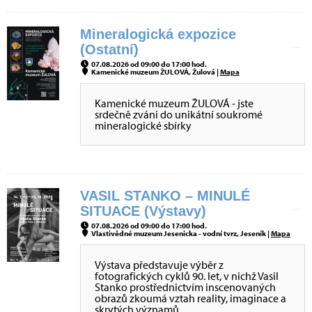
Mineralogická expozice
(Ostatní)
07.08.2026 od 09:00 do 17:00 hod.
Kamenické muzeum ŽULOVÁ, Žulová |
Mapa
Kamenické muzeum ŽULOVÁ - jste
srdečně zváni do unikátní soukromé
mineralogické sbírky
VASIL STANKO – MINULÉ
SITUACE (Výstavy)
07.08.2026 od 09:00 do 17:00 hod.
Vlastivědné muzeum Jesenicka - vodní tvrz, Jeseník |
Mapa
Výstava představuje výběr z
fotografických cyklů 90. let, v nichž Vasil
Stanko prostřednictvím inscenovaných
obrazů zkoumá vztah reality, imaginace a
skrytých významů.