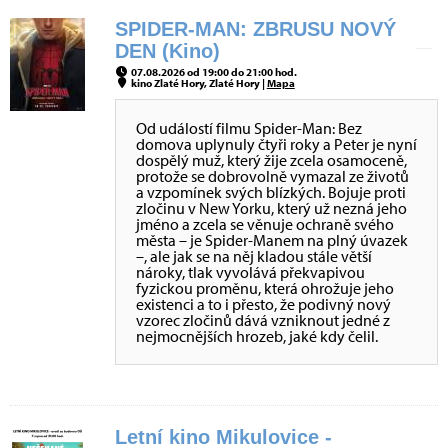
SPIDER-MAN: ZBRUSU NOVÝ
DEN (Kino)
07.08.2026 od 19:00 do 21:00 hod.
kino Zlaté Hory, Zlaté Hory |
Mapa
Od událostí filmu Spider-Man: Bez
domova uplynuly čtyři roky a Peter je nyní
dospělý muž, který žije zcela osamoceně,
protože se dobrovolně vymazal ze životů
a vzpomínek svých blízkých. Bojuje proti
zločinu v New Yorku, který už nezná jeho
jméno a zcela se věnuje ochraně svého
města – je Spider-Manem na plný úvazek
–, ale jak se na něj kladou stále větší
nároky, tlak vyvolává překvapivou
fyzickou proměnu, která ohrožuje jeho
existenci a to i přesto, že podivný nový
vzorec zločinů dává vzniknout jedné z
nejmocnějších hrozeb, jaké kdy čelil.
Letní kino Mikulovice -