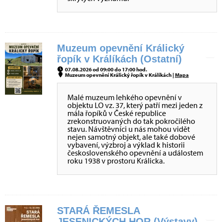
Muzeum opevnění Králický
řopík v Králíkách (Ostatní)
07.08.2026 od 09:00 do 17:00 hod.
Muzeum opevnění Králický řopík v Králíkách |
Mapa
Malé muzeum lehkého opevnění v
objektu LO vz. 37, který patří mezi jeden z
mála řopíků v České republice
zrekonstruovaných do tak pokročilého
stavu. Návštěvníci u nás mohou vidět
nejen samotný objekt, ale také dobové
vybavení, výzbroj a výklad k historii
československého opevnění a událostem
roku 1938 v prostoru Králicka.
STARÁ ŘEMESLA
JESENICKÝCH HOR (Výstavy)