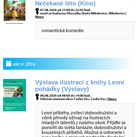
Nečekané léto (Kino)
07.08.2026 od 21:00 do 22:45 hod.
areál za budovou Obecního úřadu Mikulovice, Mikulovice |
Mapa
romantická komedie
akce zítra
Výstava ilustrací z knihy Lesní
pohádky (Výstavy)
08.08.2026 od 08:00 do 14:00 hod.
Válečné muzeum obce Česká Ves, Česká Ves |
Mapa
Lesní příběhy, zvířecí dobrodružství a
vůně přírody ožívají na ilustracích
mladých talentů z našeho okolí. Přijďte se
ponořit do světa fantazie, dobrodružství a
kouzelných příběhů. Možná si odnesete i