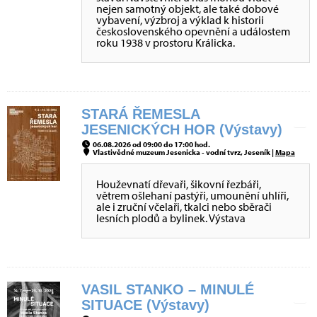
nejen samotný objekt, ale také dobové
vybavení, výzbroj a výklad k historii
československého opevnění a událostem
roku 1938 v prostoru Králicka.
STARÁ ŘEMESLA
JESENICKÝCH HOR (Výstavy)
06.08.2026 od 09:00 do 17:00 hod.
Vlastivědné muzeum Jesenicka - vodní tvrz, Jeseník |
Mapa
Houževnatí dřevaři, šikovní řezbáři,
větrem ošlehaní pastýři, umounění uhlíři,
ale i zruční včelaři, tkalci nebo sběrači
lesních plodů a bylinek. Výstava
VASIL STANKO – MINULÉ
SITUACE (Výstavy)