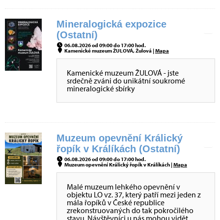
Mineralogická expozice
(Ostatní)
06.08.2026 od 09:00 do 17:00 hod.
Kamenické muzeum ŽULOVÁ, Žulová |
Mapa
Kamenické muzeum ŽULOVÁ - jste
srdečně zváni do unikátní soukromé
mineralogické sbírky
Muzeum opevnění Králický
řopík v Králíkách (Ostatní)
06.08.2026 od 09:00 do 17:00 hod.
Muzeum opevnění Králický řopík v Králíkách |
Mapa
Malé muzeum lehkého opevnění v
objektu LO vz. 37, který patří mezi jeden z
mála řopíků v České republice
zrekonstruovaných do tak pokročilého
stavu. Návštěvníci u nás mohou vidět