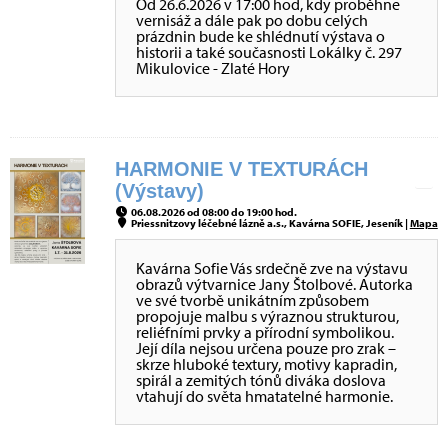
Od 26.6.2026 v 17:00 hod, kdy proběhne
vernisáž a dále pak po dobu celých
prázdnin bude ke shlédnutí výstava o
historii a také současnosti Lokálky č. 297
Mikulovice - Zlaté Hory
HARMONIE V TEXTURÁCH
(Výstavy)
06.08.2026 od 08:00 do 19:00 hod.
Priessnitzovy léčebné lázně a.s., Kavárna SOFIE, Jeseník |
Mapa
Kavárna Sofie Vás srdečně zve na výstavu
obrazů výtvarnice Jany Štolbové. Autorka
ve své tvorbě unikátním způsobem
propojuje malbu s výraznou strukturou,
reliéfními prvky a přírodní symbolikou.
Její díla nejsou určena pouze pro zrak –
skrze hluboké textury, motivy kapradin,
spirál a zemitých tónů diváka doslova
vtahují do světa hmatatelné harmonie.