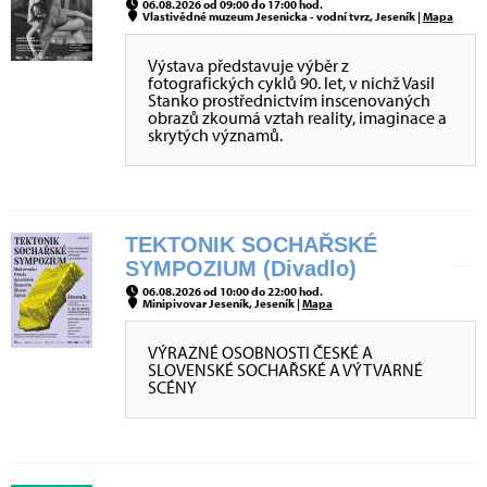
06.08.2026 od 09:00 do 17:00 hod.
Vlastivědné muzeum Jesenicka - vodní tvrz, Jeseník |
Mapa
Výstava představuje výběr z
fotografických cyklů 90. let, v nichž Vasil
Stanko prostřednictvím inscenovaných
obrazů zkoumá vztah reality, imaginace a
skrytých významů.
TEKTONIK SOCHAŘSKÉ
SYMPOZIUM (Divadlo)
06.08.2026 od 10:00 do 22:00 hod.
Minipivovar Jeseník, Jeseník |
Mapa
VÝRAZNÉ OSOBNOSTI ČESKÉ A
SLOVENSKÉ SOCHAŘSKÉ A VÝTVARNÉ
SCÉNY