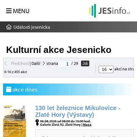
MENU
Události jesenicka
Kulturní akce Jesenicko
Předchozí
|
Další
strana
/ 29
Jdi
akcí na stra
0-16 z 455 akcí
akce dnes
130 let železnice Mikulovice -
Zlaté Hory (Výstavy)
06.08.2026 od 08:00 do 16:00 hod.
Galerie Zlatá 92, Zlaté Hory |
Mapa