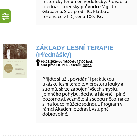
historický fenomén vodoléčby. Provádí a
přednáší lázeňský průvodce Mgr. Jiří
Glabazňa. Sraz před LIC. Platba a
rezervace v LIC, cena 100,- Kč.
ZÁKLADY LESNÍ TERAPIE
(Přednášky)
06.08.2026 od 16:00 do 17:00 hod.
Sraz před LIC PLL, Jeseník |
Mapa
Přijďte si užít povídání i praktickou
ukázku lesní terapie. V prostoru louky a
stromů, skrze zapojení všech smyslů,
jemného pohybu, dechu a hlavně - plné
pozornosti. Vezměte si s sebou něco, na co
si na louce můžete sednout. Program v
rámci Akademie zdraví, vstupné
dobrovolné.