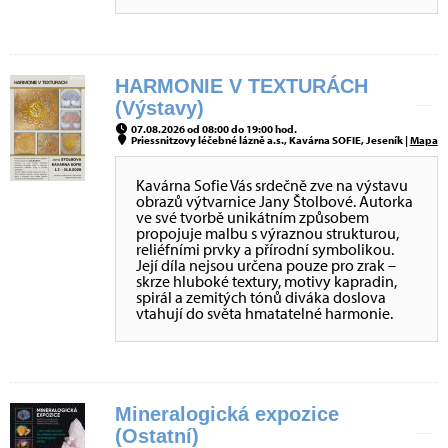
HARMONIE V TEXTURÁCH
(Výstavy)
07.08.2026 od 08:00 do 19:00 hod.
Priessnitzovy léčebné lázně a.s., Kavárna SOFIE, Jeseník |
Mapa
Kavárna Sofie Vás srdečně zve na výstavu
obrazů výtvarnice Jany Štolbové. Autorka
ve své tvorbě unikátním způsobem
propojuje malbu s výraznou strukturou,
reliéfními prvky a přírodní symbolikou.
Její díla nejsou určena pouze pro zrak –
skrze hluboké textury, motivy kapradin,
spirál a zemitých tónů diváka doslova
vtahují do světa hmatatelné harmonie.
Mineralogická expozice
(Ostatní)