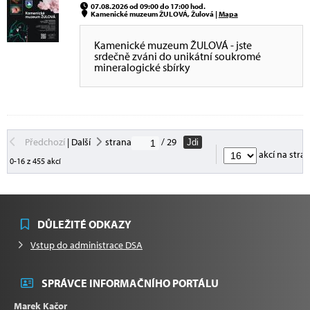
07.08.2026 od 09:00 do 17:00 hod.
Kamenické muzeum ŽULOVÁ, Žulová |
Mapa
Kamenické muzeum ŽULOVÁ - jste
srdečně zváni do unikátní soukromé
mineralogické sbírky
Předchozí
|
Další
strana
/ 29
Jdi
akcí na stra
0-16 z 455 akcí
DŮLEŽITÉ ODKAZY
Vstup do administrace DSA
SPRÁVCE INFORMAČNÍHO PORTÁLU
Marek Kačor