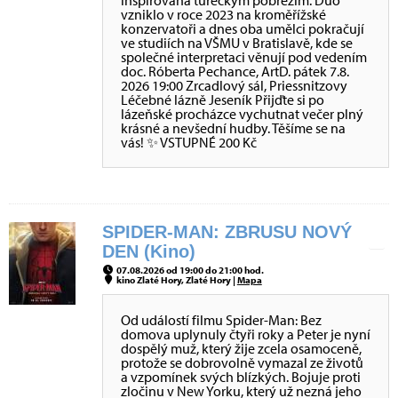
inspirovaná tureckým pobřežím. Duo
vzniklo v roce 2023 na kroměřížské
konzervatoři a dnes oba umělci pokračují
ve studiích na VŠMU v Bratislavě, kde se
společné interpretaci věnují pod vedením
doc. Róberta Pechance, ArtD. pátek 7.8.
2026 19:00 Zrcadlový sál, Priessnitzovy
Léčebné lázně Jeseník Přijďte si po
lázeňské procházce vychutnat večer plný
krásné a nevšední hudby. Těšíme se na
vás! ✨ VSTUPNÉ 200 Kč
SPIDER-MAN: ZBRUSU NOVÝ
DEN (Kino)
07.08.2026 od 19:00 do 21:00 hod.
kino Zlaté Hory, Zlaté Hory |
Mapa
Od událostí filmu Spider-Man: Bez
domova uplynuly čtyři roky a Peter je nyní
dospělý muž, který žije zcela osamoceně,
protože se dobrovolně vymazal ze životů
a vzpomínek svých blízkých. Bojuje proti
zločinu v New Yorku, který už nezná jeho