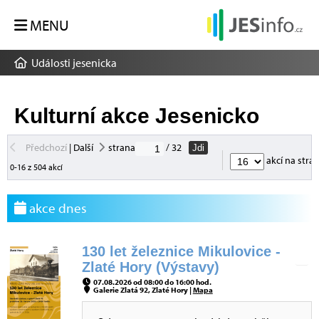
MENU
Události jesenicka
Kulturní akce Jesenicko
Předchozí
|
Další
strana
/ 32
Jdi
akcí na stra
0-16 z 504 akcí
akce dnes
130 let železnice Mikulovice -
Zlaté Hory (Výstavy)
07.08.2026 od 08:00 do 16:00 hod.
Galerie Zlatá 92, Zlaté Hory |
Mapa