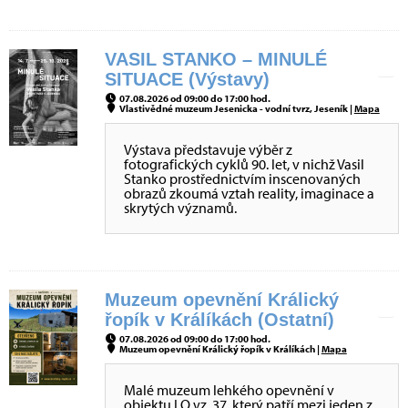
VASIL STANKO – MINULÉ
SITUACE (Výstavy)
07.08.2026 od 09:00 do 17:00 hod.
Vlastivědné muzeum Jesenicka - vodní tvrz, Jeseník |
Mapa
Výstava představuje výběr z
fotografických cyklů 90. let, v nichž Vasil
Stanko prostřednictvím inscenovaných
obrazů zkoumá vztah reality, imaginace a
skrytých významů.
Muzeum opevnění Králický
řopík v Králíkách (Ostatní)
07.08.2026 od 09:00 do 17:00 hod.
Muzeum opevnění Králický řopík v Králíkách |
Mapa
Malé muzeum lehkého opevnění v
objektu LO vz. 37, který patří mezi jeden z