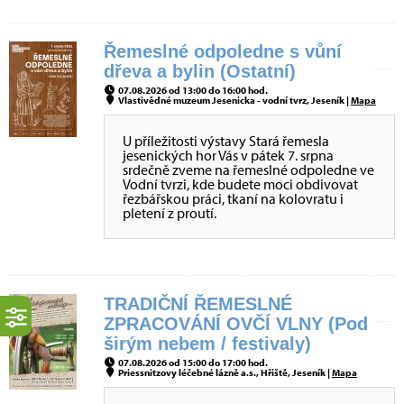
Řemeslné odpoledne s vůní
dřeva a bylin (Ostatní)
07.08.2026 od 13:00 do 16:00 hod.
Vlastivědné muzeum Jesenicka - vodní tvrz, Jeseník |
Mapa
U příležitosti výstavy Stará řemesla
jesenických hor Vás v pátek 7. srpna
srdečně zveme na řemeslné odpoledne ve
Vodní tvrzi, kde budete moci obdivovat
řezbářskou práci, tkaní na kolovratu i
pletení z proutí.
TRADIČNÍ ŘEMESLNÉ
ZPRACOVÁNÍ OVČÍ VLNY (Pod
širým nebem / festivaly)
07.08.2026 od 15:00 do 17:00 hod.
Priessnitzovy léčebné lázně a.s., Hřiště, Jeseník |
Mapa