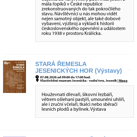
mála řopíků v České republice
zrekonstruovaných do tak pokročilého
stavu. Návštěvníci u nás mohou vidět
nejen samotný objekt, ale také dobové
vybavení, výzbroj a výklad k historii
československého opevnění a událostem
roku 1938 v prostoru Králicka.
STARÁ ŘEMESLA
JESENICKÝCH HOR (Výstavy)
07.08.2026 od 09:00 do 17:00 hod.
Vlastivědné muzeum Jesenicka - vodní tvrz, Jeseník |
Mapa
Houževnatí dřevaři, šikovní řezbáři,
větrem ošlehaní pastýři, umounění uhlíři,
ale i zruční včelaři, tkalci nebo sběrači
lesních plodů a bylinek. Výstava