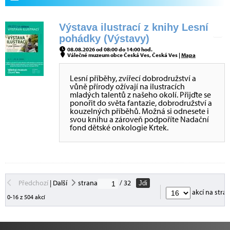
Výstava ilustrací z knihy Lesní
pohádky (Výstavy)
08.08.2026 od 08:00 do 14:00 hod.
Válečné muzeum obce Česká Ves, Česká Ves |
Mapa
Lesní příběhy, zvířecí dobrodružství a
vůně přírody ožívají na ilustracích
mladých talentů z našeho okolí. Přijďte se
ponořit do světa fantazie, dobrodružství a
kouzelných příběhů. Možná si odnesete i
svou knihu a zároveň podpoříte Nadační
fond dětské onkologie Krtek.
Předchozí
|
Další
strana
/ 32
Jdi
akcí na stra
0-16 z 504 akcí