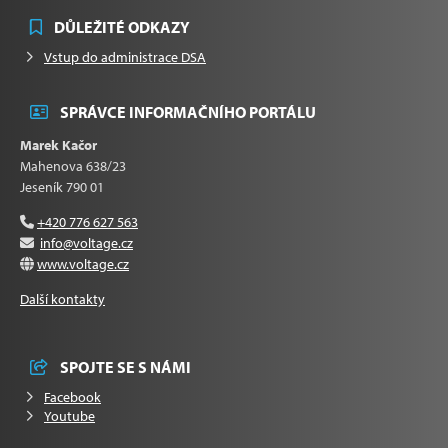
DŮLEŽITÉ ODKAZY
Vstup do administrace DSA
SPRÁVCE INFORMAČNÍHO PORTÁLU
Marek Kačor
Mahenova 638/23
Jeseník 790 01
+420 776 627 563
info@voltage.cz
www.voltage.cz
Další kontakty
SPOJTE SE S NÁMI
Facebook
Youtube