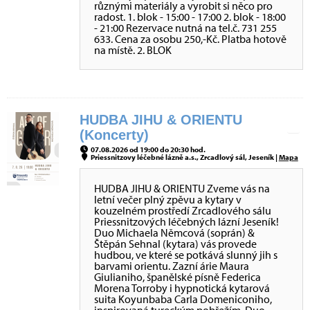
různými materiály a vyrobit si něco pro
radost. 1. blok - 15:00 - 17:00 2. blok - 18:00
- 21:00 Rezervace nutná na tel.č. 731 255
633. Cena za osobu 250,-Kč. Platba hotově
na místě. 2. BLOK
HUDBA JIHU & ORIENTU
(Koncerty)
07.08.2026 od 19:00 do 20:30 hod.
Priessnitzovy léčebné lázně a.s., Zrcadlový sál, Jeseník |
Mapa
HUDBA JIHU & ORIENTU Zveme vás na
letní večer plný zpěvu a kytary v
kouzelném prostředí Zrcadlového sálu
Priessnitzových léčebných lázní Jeseník!
Duo Michaela Němcová (soprán) &
Štěpán Sehnal (kytara) vás provede
hudbou, ve které se potkává slunný jih s
barvami orientu. Zazní árie Maura
Giulianiho, španělské písně Federica
Morena Torroby i hypnotická kytarová
suita Koyunbaba Carla Domeniconiho,