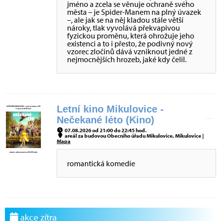
jméno a zcela se věnuje ochraně svého
města – je Spider-Manem na plný úvazek
–, ale jak se na něj kladou stále větší
nároky, tlak vyvolává překvapivou
fyzickou proměnu, která ohrožuje jeho
existenci a to i přesto, že podivný nový
vzorec zločinů dává vzniknout jedné z
nejmocnějších hrozeb, jaké kdy čelil.
Letní kino Mikulovice -
Nečekané léto (Kino)
07.08.2026 od 21:00 do 22:45 hod.
areál za budovou Obecního úřadu Mikulovice, Mikulovice |
Mapa
romantická komedie
akce zítra