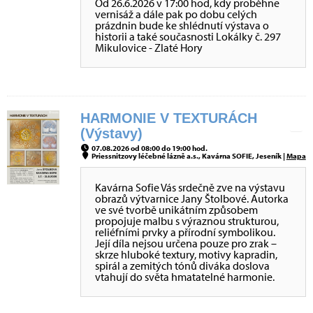
Od 26.6.2026 v 17:00 hod, kdy proběhne
vernisáž a dále pak po dobu celých
prázdnin bude ke shlédnutí výstava o
historii a také současnosti Lokálky č. 297
Mikulovice - Zlaté Hory
HARMONIE V TEXTURÁCH
(Výstavy)
07.08.2026 od 08:00 do 19:00 hod.
Priessnitzovy léčebné lázně a.s., Kavárna SOFIE, Jeseník |
Mapa
Kavárna Sofie Vás srdečně zve na výstavu
obrazů výtvarnice Jany Štolbové. Autorka
ve své tvorbě unikátním způsobem
propojuje malbu s výraznou strukturou,
reliéfními prvky a přírodní symbolikou.
Její díla nejsou určena pouze pro zrak –
skrze hluboké textury, motivy kapradin,
spirál a zemitých tónů diváka doslova
vtahují do světa hmatatelné harmonie.