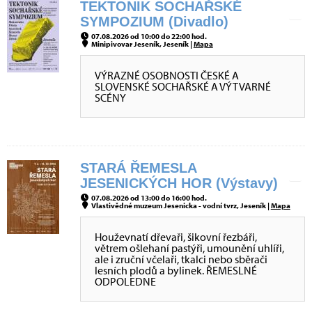
TEKTONIK SOCHAŘSKÉ
SYMPOZIUM (Divadlo)
07.08.2026 od 10:00 do 22:00 hod.
Minipivovar Jeseník, Jeseník |
Mapa
VÝRAZNÉ OSOBNOSTI ČESKÉ A
SLOVENSKÉ SOCHAŘSKÉ A VÝTVARNÉ
SCÉNY
STARÁ ŘEMESLA
JESENICKÝCH HOR (Výstavy)
07.08.2026 od 13:00 do 16:00 hod.
Vlastivědné muzeum Jesenicka - vodní tvrz, Jeseník |
Mapa
Houževnatí dřevaři, šikovní řezbáři,
větrem ošlehaní pastýři, umounění uhlíři,
ale i zruční včelaři, tkalci nebo sběrači
lesních plodů a bylinek. ŘEMESLNÉ
ODPOLEDNE