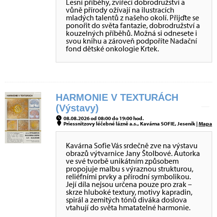
Lesní příběhy, zvířecí dobrodružství a
vůně přírody ožívají na ilustracích
mladých talentů z našeho okolí. Přijďte se
ponořit do světa fantazie, dobrodružství a
kouzelných příběhů. Možná si odnesete i
svou knihu a zároveň podpoříte Nadační
fond dětské onkologie Krtek.
HARMONIE V TEXTURÁCH
(Výstavy)
08.08.2026 od 08:00 do 19:00 hod.
Priessnitzovy léčebné lázně a.s., Kavárna SOFIE, Jeseník |
Mapa
Kavárna Sofie Vás srdečně zve na výstavu
obrazů výtvarnice Jany Štolbové. Autorka
ve své tvorbě unikátním způsobem
propojuje malbu s výraznou strukturou,
reliéfními prvky a přírodní symbolikou.
Její díla nejsou určena pouze pro zrak –
skrze hluboké textury, motivy kapradin,
spirál a zemitých tónů diváka doslova
vtahují do světa hmatatelné harmonie.