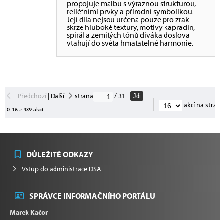
propojuje malbu s výraznou strukturou,
reliéfními prvky a přírodní symbolikou.
Její díla nejsou určena pouze pro zrak –
skrze hluboké textury, motivy kapradin,
spirál a zemitých tónů diváka doslova
vtahují do světa hmatatelné harmonie.
Předchozí
|
Další
strana
/ 31
Jdi
akcí na stra
0-16 z 489 akcí
DŮLEŽITÉ ODKAZY
Vstup do administrace DSA
SPRÁVCE INFORMAČNÍHO PORTÁLU
Marek Kačor