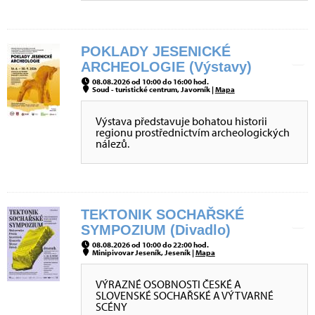
POKLADY JESENICKÉ
ARCHEOLOGIE (Výstavy)
08.08.2026 od 10:00 do 16:00 hod.
Soud - turistické centrum, Javorník |
Mapa
Výstava představuje bohatou historii
regionu prostřednictvím archeologických
nálezů.
TEKTONIK SOCHAŘSKÉ
SYMPOZIUM (Divadlo)
08.08.2026 od 10:00 do 22:00 hod.
Minipivovar Jeseník, Jeseník |
Mapa
VÝRAZNÉ OSOBNOSTI ČESKÉ A
SLOVENSKÉ SOCHAŘSKÉ A VÝTVARNÉ
SCÉNY