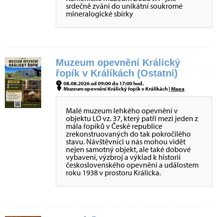
srdečně zváni do unikátní soukromé
mineralogické sbírky
Muzeum opevnění Králický
řopík v Králíkách (Ostatní)
08.08.2026 od 09:00 do 17:00 hod.
Muzeum opevnění Králický řopík v Králíkách |
Mapa
Malé muzeum lehkého opevnění v
objektu LO vz. 37, který patří mezi jeden z
mála řopíků v České republice
zrekonstruovaných do tak pokročilého
stavu. Návštěvníci u nás mohou vidět
nejen samotný objekt, ale také dobové
vybavení, výzbroj a výklad k historii
československého opevnění a událostem
roku 1938 v prostoru Králicka.