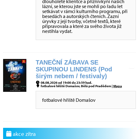
dlouholeté klientce a příznivkyni našich
lázní, se kterou jste se mohli po řadu let
setkávat v rámci kulturního programu, při
besedách a autorských čteních. Zazní
úryvky z její tvorby, včetně textů, které
připravovala a které za svého života již
nestihla vydat.
TANEČNÍ ZÁBAVA SE
SKUPINOU LINDENS (Pod
širým nebem / festivaly)
08.08.2026 od 19:00 do 23:59 hod.
fotbalové hřiště Domašov, Bělá pod Pradědem |
Mapa
fotbalové hřiště Domašov
akce zítra