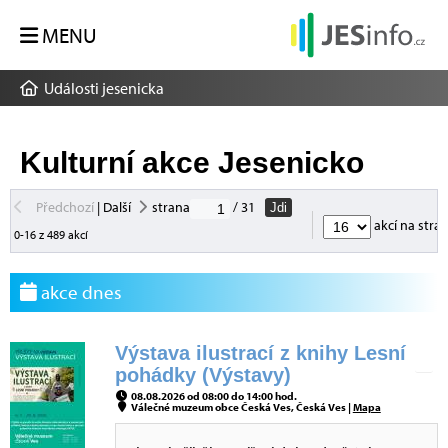
MENU
Události jesenicka
Kulturní akce Jesenicko
Předchozí
|
Další
strana
/ 31
Jdi
akcí na stra
0-16 z 489 akcí
akce dnes
Výstava ilustrací z knihy Lesní
pohádky (Výstavy)
08.08.2026 od 08:00 do 14:00 hod.
Válečné muzeum obce Česká Ves, Česká Ves |
Mapa