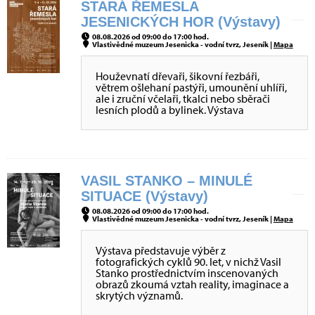
STARÁ ŘEMESLA
JESENICKÝCH HOR (Výstavy)
08.08.2026 od 09:00 do 17:00 hod.
Vlastivědné muzeum Jesenicka - vodní tvrz, Jeseník |
Mapa
Houževnatí dřevaři, šikovní řezbáři,
větrem ošlehaní pastýři, umounění uhlíři,
ale i zruční včelaři, tkalci nebo sběrači
lesních plodů a bylinek. Výstava
VASIL STANKO – MINULÉ
SITUACE (Výstavy)
08.08.2026 od 09:00 do 17:00 hod.
Vlastivědné muzeum Jesenicka - vodní tvrz, Jeseník |
Mapa
Výstava představuje výběr z
fotografických cyklů 90. let, v nichž Vasil
Stanko prostřednictvím inscenovaných
obrazů zkoumá vztah reality, imaginace a
skrytých významů.