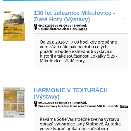
130 let železnice Mikulovice -
Zlaté Hory (Výstavy)
09.08.2026 od 08:00 do 13:00 hod.
Galerie Zlatá 92, Zlaté Hory |
Mapa
Od 26.6.2026 v 17:00 hod, kdy proběhne
vernisáž a dále pak po dobu celých
prázdnin bude ke shlédnutí výstava o
historii a také současnosti Lokálky č. 297
Mikulovice - Zlaté Hory
HARMONIE V TEXTURÁCH
(Výstavy)
09.08.2026 od 08:00 do 19:00 hod.
Priessnitzovy léčebné lázně a.s., Kavárna SOFIE, Jeseník |
Mapa
Kavárna Sofie Vás srdečně zve na výstavu
obrazů výtvarnice Jany Štolbové. Autorka
ve své tvorbě unikátním způsobem