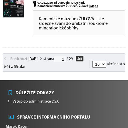
07.08.2026 od 09:00 do 17:00 hod.
Kamenické muzeum ŽULOVÁ, Žulová |
Mapa
Kamenické muzeum ŽULOVÁ - jste
srdečně zváni do unikátní soukromé
mineralogické sbírky
Předchozí
|
Další
strana
/ 29
Jdi
akcí na stra
0-16 z 456 akcí
DŮLEŽITÉ ODKAZY
Vstup do administrace DSA
SPRÁVCE INFORMAČNÍHO PORTÁLU
Marek Kačor