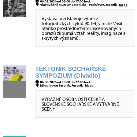
06.08.2026 od 09:00 do 17:00 hod.
Vlastivědné muzeum Jesenicka - vodní tvrz, Jeseník |
Mapa
Výstava představuje výběr z
fotografických cyklů 90. let, v nichž Vasil
Stanko prostřednictvím inscenovaných
obrazů zkoumá vztah reality, imaginace a
skrytých významů.
TEKTONIK SOCHAŘSKÉ
SYMPOZIUM (Divadlo)
06.08.2026 od 10:00 do 22:00 hod.
Minipivovar Jeseník, Jeseník |
Mapa
VÝRAZNÉ OSOBNOSTI ČESKÉ A
SLOVENSKÉ SOCHAŘSKÉ A VÝTVARNÉ
SCÉNY