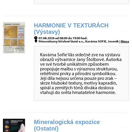
HARMONIE V TEXTURÁCH
(Výstavy)
07.08.2026 od 08:00 do 19:00 hod.
Priessnitzovy léčebné lázně a.s., Kavárna SOFIE, Jeseník |
Mapa
Kavárna Sofie Vás srdečně zve na výstavu
obrazů výtvarnice Jany Štolbové. Autorka
ve své tvorbě unikátním způsobem
propojuje malbu s výraznou strukturou,
reliéfními prvky a přírodní symbolikou.
Její díla nejsou určena pouze pro zrak –
skrze hluboké textury, motivy kapradin,
spirál a zemitých tónů diváka doslova
vtahují do světa hmatatelné harmonie.
Mineralogická expozice
(Ostatní)