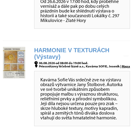
Od 26.6.2026 v 17:00 hod, kdy proběhne
vernisáž a dále pak po dobu celých
prázdnin bude ke shlédnutí výstava o
historii a také současnosti Lokálky č. 297
Mikulovice - Zlaté Hory
HARMONIE V TEXTURÁCH
(Výstavy)
06.08.2026 od 08:00 do 19:00 hod.
Priessnitzovy léčebné lázně a.s., Kavárna SOFIE, Jeseník |
Mapa
Kavárna Sofie Vás srdečně zve na výstavu
obrazů výtvarnice Jany Štolbové. Autorka
ve své tvorbě unikátním způsobem
propojuje malbu s výraznou strukturou,
reliéfními prvky a přírodní symbolikou.
Její díla nejsou určena pouze pro zrak –
skrze hluboké textury, motivy kapradin,
spirál a zemitých tónů diváka doslova
vtahují do světa hmatatelné harmonie.