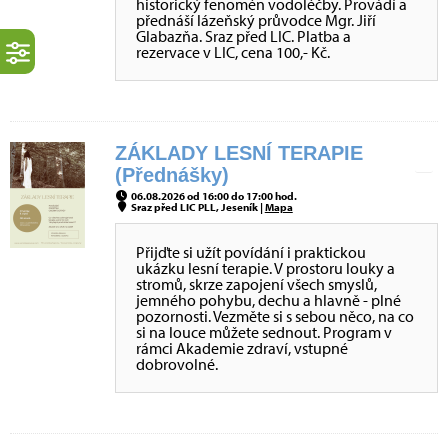
historický fenomén vodoléčby. Provádí a
přednáší lázeňský průvodce Mgr. Jiří
Glabazňa. Sraz před LIC. Platba a
rezervace v LIC, cena 100,- Kč.
ZÁKLADY LESNÍ TERAPIE
(Přednášky)
06.08.2026 od 16:00 do 17:00 hod.
Sraz před LIC PLL, Jeseník |
Mapa
Přijďte si užít povídání i praktickou
ukázku lesní terapie. V prostoru louky a
stromů, skrze zapojení všech smyslů,
jemného pohybu, dechu a hlavně - plné
pozornosti. Vezměte si s sebou něco, na co
si na louce můžete sednout. Program v
rámci Akademie zdraví, vstupné
dobrovolné.