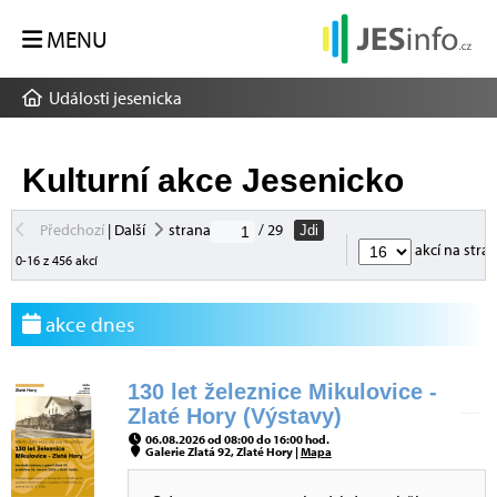
MENU
Události jesenicka
Kulturní akce Jesenicko
Předchozí
|
Další
strana
/ 29
Jdi
akcí na stra
0-16 z 456 akcí
akce dnes
130 let železnice Mikulovice -
Zlaté Hory (Výstavy)
06.08.2026 od 08:00 do 16:00 hod.
Galerie Zlatá 92, Zlaté Hory |
Mapa