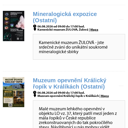
Mineralogická expozice
(Ostatní)
06.08.2026 od 09:00 do 17:00 hod.
Kamenické muzeum ŽULOVÁ, Žulová |
Mapa
Kamenické muzeum ŽULOVÁ - jste
srdečně zváni do unikátní soukromé
mineralogické sbírky
Muzeum opevnění Králický
řopík v Králíkách (Ostatní)
06.08.2026 od 09:00 do 17:00 hod.
Muzeum opevnění Králický řopík v Králíkách |
Mapa
Malé muzeum lehkého opevnění v
objektu LO vz. 37, který patří mezi jeden z
mála řopíků v České republice
zrekonstruovaných do tak pokročilého
stavu. Návštěvníci u nás mohou vidět