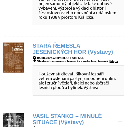
nejen samotný objekt, ale také dobové
vybavení, výzbroj a výklad k historii
československého opevnění a událostem
roku 1938 v prostoru Králicka.
STARÁ ŘEMESLA
JESENICKÝCH HOR (Výstavy)
06.08.2026 od 09:00 do 17:00 hod.
Vlastivědné muzeum Jesenicka - vodní tvrz, Jeseník |
Mapa
Houževnatí dřevaři, šikovní řezbáři,
větrem ošlehaní pastýři, umounění uhlíři,
ale i zruční včelaři, tkalci nebo sběrači
lesních plodů a bylinek. Výstava
VASIL STANKO – MINULÉ
SITUACE (Výstavy)