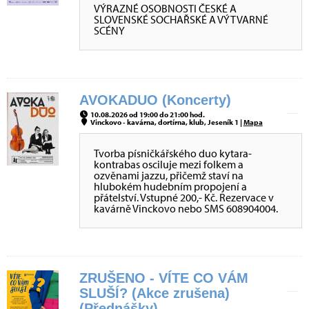
VÝRAZNÉ OSOBNOSTI ČESKÉ A
SLOVENSKÉ SOCHAŘSKÉ A VÝTVARNÉ
SCÉNY
AVOKADUO (Koncerty)
10.08.2026 od 19:00 do 21:00 hod.
Vinckovo - kavárna, dortírna, klub, Jeseník 1 |
Mapa
Tvorba písničkářského duo kytara-
kontrabas osciluje mezi folkem a
ozvěnami jazzu, přičemž staví na
hlubokém hudebním propojení a
přátelství. Vstupné 200,- Kč. Rezervace v
kavárně Vinckovo nebo SMS 608904004.
ZRUŠENO - VÍTE CO VÁM
SLUŠÍ? (Akce zrušena)
(Přednášky)