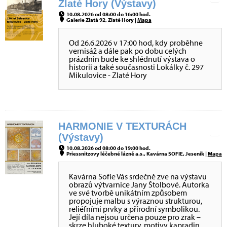
Zlaté Hory (Výstavy)
10.08.2026 od 08:00 do 16:00 hod.
Galerie Zlatá 92, Zlaté Hory |
Mapa
Od 26.6.2026 v 17:00 hod, kdy proběhne
vernisáž a dále pak po dobu celých
prázdnin bude ke shlédnutí výstava o
historii a také současnosti Lokálky č. 297
Mikulovice - Zlaté Hory
HARMONIE V TEXTURÁCH
(Výstavy)
10.08.2026 od 08:00 do 19:00 hod.
Priessnitzovy léčebné lázně a.s., Kavárna SOFIE, Jeseník |
Mapa
Kavárna Sofie Vás srdečně zve na výstavu
obrazů výtvarnice Jany Štolbové. Autorka
ve své tvorbě unikátním způsobem
propojuje malbu s výraznou strukturou,
reliéfními prvky a přírodní symbolikou.
Její díla nejsou určena pouze pro zrak –
skrze hluboké textury, motivy kapradin,