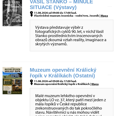
VASIL STANKO – MINULÉ
SITUACE (Výstavy)
11.08.2026 od 09:00 do 17:00 hod.
Vlastivědné muzeum Jesenicka - vodní tvrz, Jeseník |
Mapa
Výstava představuje výběr z
fotografických cyklů 90. let, v nichž Vasil
Stanko prostřednictvím inscenovaných
obrazů zkoumá vztah reality, imaginace a
skrytých významů.
Muzeum opevnění Králický
řopík v Králíkách (Ostatní)
11.08.2026 od 09:00 do 17:00 hod.
Muzeum opevnění Králický řopík v Králíkách |
Mapa
Malé muzeum lehkého opevnění v
objektu LO vz. 37, který patří mezi jeden z
mála řopíků v České republice
zrekonstruovaných do tak pokročilého
stavu. Návštěvníci u nás mohou vidět