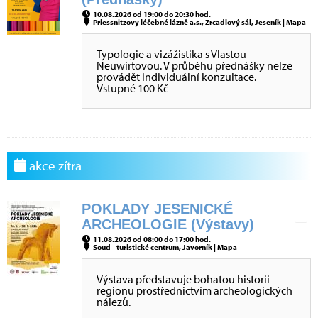
10.08.2026 od 19:00 do 20:30 hod.
Priessnitzovy léčebné lázně a.s., Zrcadlový sál, Jeseník |
Mapa
Typologie a vizážistika s Vlastou
Neuwirtovou. V průběhu přednášky nelze
provádět individuální konzultace.
Vstupné 100 Kč
akce zítra
POKLADY JESENICKÉ
ARCHEOLOGIE (Výstavy)
11.08.2026 od 08:00 do 17:00 hod.
Soud - turistické centrum, Javorník |
Mapa
Výstava představuje bohatou historii
regionu prostřednictvím archeologických
nálezů.