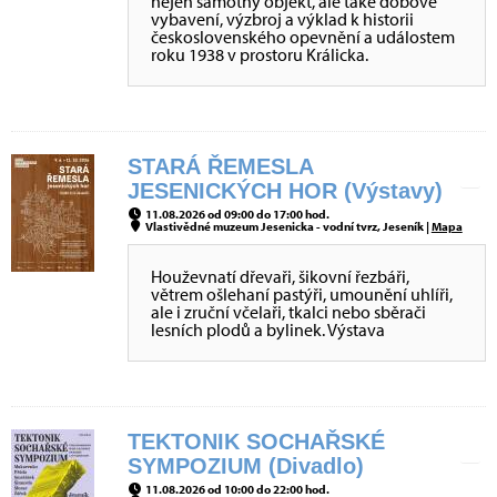
nejen samotný objekt, ale také dobové
vybavení, výzbroj a výklad k historii
československého opevnění a událostem
roku 1938 v prostoru Králicka.
STARÁ ŘEMESLA
JESENICKÝCH HOR (Výstavy)
11.08.2026 od 09:00 do 17:00 hod.
Vlastivědné muzeum Jesenicka - vodní tvrz, Jeseník |
Mapa
Houževnatí dřevaři, šikovní řezbáři,
větrem ošlehaní pastýři, umounění uhlíři,
ale i zruční včelaři, tkalci nebo sběrači
lesních plodů a bylinek. Výstava
TEKTONIK SOCHAŘSKÉ
SYMPOZIUM (Divadlo)
11.08.2026 od 10:00 do 22:00 hod.