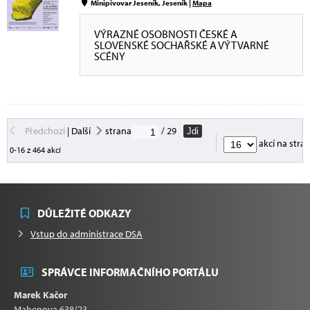
Minipivovar Jeseník, Jeseník |
Mapa
VÝRAZNÉ OSOBNOSTI ČESKÉ A
SLOVENSKÉ SOCHAŘSKÉ A VÝTVARNÉ
SCÉNY
Předchozí
|
Další
strana
/ 29
Jdi
akcí na stra
0-16 z 464 akcí
DŮLEŽITÉ ODKAZY
Vstup do administrace DSA
SPRÁVCE INFORMAČNÍHO PORTÁLU
Marek Kačor
Mahenova 638/23