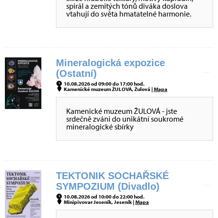
spirál a zemitých tónů diváka doslova
vtahují do světa hmatatelné harmonie.
Mineralogická expozice
(Ostatní)
10.08.2026 od 09:00 do 17:00 hod.
Kamenické muzeum ŽULOVÁ, Žulová |
Mapa
Kamenické muzeum ŽULOVÁ - jste
srdečně zváni do unikátní soukromé
mineralogické sbírky
TEKTONIK SOCHAŘSKÉ
SYMPOZIUM (Divadlo)
10.08.2026 od 10:00 do 22:00 hod.
Minipivovar Jeseník, Jeseník |
Mapa