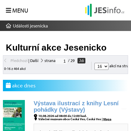
MENU
Události jesenicka
Kulturní akce Jesenicko
Předchozí
|
Další
strana
/ 29
Jdi
akcí na stra
0-16 z 464 akcí
akce dnes
Výstava ilustrací z knihy Lesní
pohádky (Výstavy)
10.08.2026 od 08:00 do 12:00 hod.
Válečné muzeum obce Česká Ves, Česká Ves |
Mapa