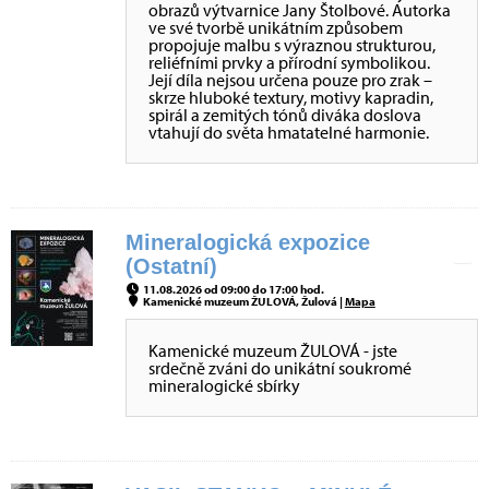
obrazů výtvarnice Jany Štolbové. Autorka
ve své tvorbě unikátním způsobem
propojuje malbu s výraznou strukturou,
reliéfními prvky a přírodní symbolikou.
Její díla nejsou určena pouze pro zrak –
skrze hluboké textury, motivy kapradin,
spirál a zemitých tónů diváka doslova
vtahují do světa hmatatelné harmonie.
Mineralogická expozice
(Ostatní)
11.08.2026 od 09:00 do 17:00 hod.
Kamenické muzeum ŽULOVÁ, Žulová |
Mapa
Kamenické muzeum ŽULOVÁ - jste
srdečně zváni do unikátní soukromé
mineralogické sbírky