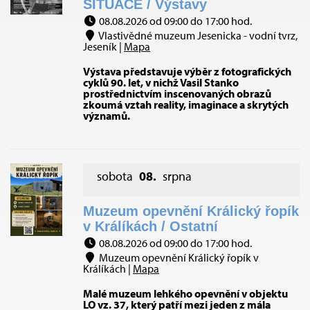
SITUACE / Výstavy
08.08.2026 od 09:00 do 17:00 hod.
Vlastivědné muzeum Jesenicka - vodní tvrz,
Jeseník |
Mapa
Výstava představuje výběr z fotografických
cyklů 90. let, v nichž Vasil Stanko
prostřednictvím inscenovaných obrazů
zkoumá vztah reality, imaginace a skrytých
významů.
sobota
08.
srpna
Muzeum opevnění Králický řopík
v Králíkách / Ostatní
08.08.2026 od 09:00 do 17:00 hod.
Muzeum opevnění Králický řopík v
Králíkách |
Mapa
Malé muzeum lehkého opevnění v objektu
LO vz. 37, který patří mezi jeden z mála