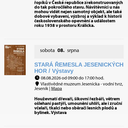
řopíků v České republice zrekonstruovaných
do tak pokročilého stavu. Návštěvníci u nás
mohou vidět nejen samotný objekt, ale také
dobové vybavení, výzbroj a výklad k historii
československého opevnění a událostem
roku 1938 v prostoru Králicka.
sobota
08.
srpna
STARÁ ŘEMESLA JESENICKÝCH
HOR / Výstavy
08.08.2026 od 09:00 do 17:00 hod.
Vlastivědné muzeum Jesenicka - vodní tvrz,
Jeseník |
Mapa
Houževnatí dřevaři, šikovní řezbáři, větrem
ošlehaní pastýři, umounění uhlíři, ale i zruční
včelaři, tkalci nebo sběrači lesních plodů a
bylinek. Výstava