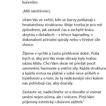
kořenům.
„Milí návštěvníci,
vítám Vás ve světě, kde se barvy potkávají s 
hmatatelnou strukturou. Moje tvorba je pro mě 
způsobem, jak zastavit čas a zachytit krásu 
skrytou v detailech – v křivce kapradiny, v 
dokonalosti přírodní spirály nebo v hřejivé síle 
slunce.
Žijeme v rychlé a často přehlcené době. Přála 
bych si, aby pro Vás moje obrazy byly malou 
oázou klidu. Chci Vám skrze ně předat pocit 
uzemnění, harmonie a vnitřní síly. Každá struktura 
a každá vrstva na plátně v sobě nese příběh o 
trpělivosti a o tom, že ty nejkrásnější věci kolem 
nás potřebují čas, aby dozrály.
Zastavte se, nadechněte se a dovolte si vnímat 
umění nejen očima, ale i srdcem. Přeji Vám 
příjemný estetický i duševní zážitek.“