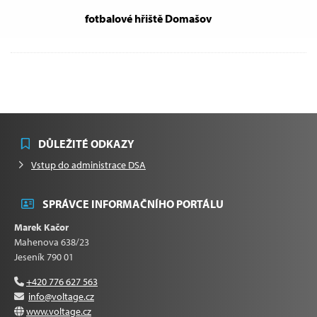
fotbalové hřiště Domašov
DŮLEŽITÉ ODKAZY
Vstup do administrace DSA
SPRÁVCE INFORMAČNÍHO PORTÁLU
Marek Kačor
Mahenova 638/23
Jeseník 790 01
+420 776 627 563
info@voltage.cz
www.voltage.cz