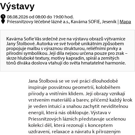
Výstavy
08.08.2026 od 08:00 do 19:00 hod.
Priessnitzovy léčebné lázně a.s., Kavárna SOFIE, Jeseník |
Mapa
Kavárna Sofie Vás srdečně zve na výstavu obrazů výtvarnice
Jany Štolbové. Autorka ve své tvorbě unikátním způsobem
propojuje malbu s výraznou strukturou, reliéfními prvky a
přírodní symbolikou. Její díla nejsou určena pouze pro zrak –
skrze hluboké textury, motivy kapradin, spirál a zemitých
tónů diváka doslova vtahují do světa hmatatelné harmonie.
Jana Štolbová se ve své práci dlouhodobě
inspiruje posvátnou geometrií, koloběhem
přírody a vnitřním klidem. Její obrazy vznikají
vrstvením materiálů a barev, přičemž každý krok
je veden intuicí a snahou zachytit neviditelnou
energii, která nás obklopuje. Výstava v
Priessnitzových lázních představuje ucelenou
kolekci děl, která rezonují s konceptem
uzdravení, relaxace a návratu k přirozeným