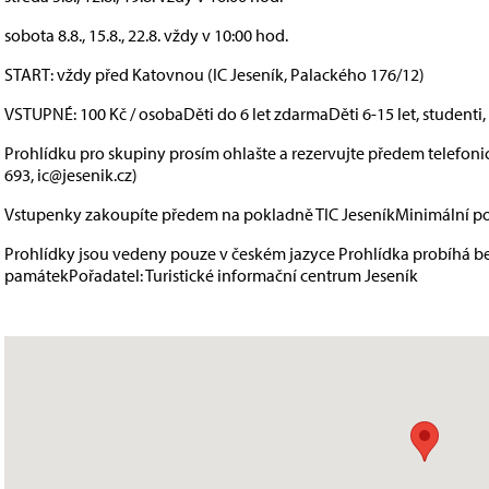
sobota 8.8., 15.8., 22.8. vždy v 10:00 hod.
START: vždy před Katovnou (IC Jeseník, Palackého 176/12)
VSTUPNÉ: 100 Kč / osobaDěti do 6 let zdarmaDěti 6-15 let, studenti,
Prohlídku pro skupiny prosím ohlašte a rezervujte předem telefon
693, ic@jesenik.cz)
Vstupenky zakoupíte předem na pokladně TIC JeseníkMinimální po
Prohlídky jsou vedeny pouze v českém jazyce Prohlídka probíhá b
památekPořadatel: Turistické informační centrum Jeseník