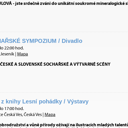
VÁ - jste srdečně zváni do unikátní soukromé mineralogické s
AŘSKÉ SYMPOZIUM / Divadlo
do 22:00 hod.
Jeseník |
Mapa
ČESKÉ A SLOVENSKÉ SOCHAŘSKÉ A VÝTVARNÉ SCÉNY
í z knihy Lesní pohádky / Výstavy
do 17:00 hod.
 Česká Ves, Česká Ves |
Mapa
dobrodružství a vůně přírody ožívají na ilustracích mladých talentů