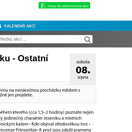
Vstup do administrace akcí
KALENDÁŘ AKCÍ
u - Ostatní
sobota
08.
srpna
inzovou na nenáročnou procházku městem s
ně jen projdete.
během kterého (cca 1,5–2 hodiny) poznáte nejen
ly jedinečný charakter Jeseníku a místních
jesenickým katem • Kdo obýval středověkou tvrz •
incenze Priessnitze• A proč jsou zdejší prameny