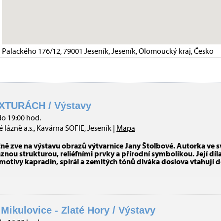
Palackého 176/12, 79001 Jeseník, Jeseník, Olomoucký kraj, Česko
XTURÁCH / Výstavy
do 19:00 hod.
 lázně a.s., Kavárna SOFIE, Jeseník |
Mapa
čně zve na výstavu obrazů výtvarnice Jany Štolbové. Autorka ve
nou strukturou, reliéfními prvky a přírodní symbolikou. Její díl
 motivy kapradin, spirál a zemitých tónů diváka doslova vtahují 
 Mikulovice - Zlaté Hory / Výstavy