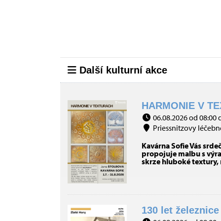
Další kulturní akce
HARMONIE V TE
06.08.2026 od 08:00 
Priessnitzovy léčebné
Kavárna Sofie Vás srde
propojuje malbu s výraz
skrze hluboké textury,
130 let železnice