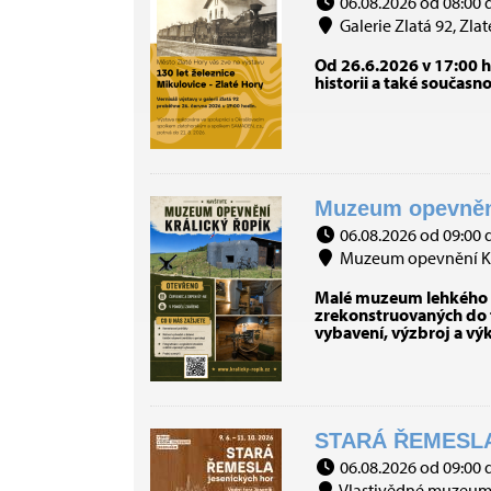
06.08.2026 od 08:00 
Galerie Zlatá 92, Zlat
Od 26.6.2026 v 17:00 h
historii a také současn
Muzeum opevnění 
06.08.2026 od 09:00 
Muzeum opevnění Král
Malé muzeum lehkého op
zrekonstruovaných do t
vybavení, výzbroj a vý
STARÁ ŘEMESLA
06.08.2026 od 09:00 
Vlastivědné muzeum J