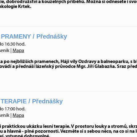
zie, dobrodružství a kouzelných příběhů. Možná si odnesete i sv
kologie Krtek.
 PRAMENY / Přednášky
do 16:30 hod.
seník |
Mapa
po nejbližších pramenech, Háji víly Ozdravy a balneoparku, s b
ádí a přednáší lázeňský průvodce Mgr. Jiří Glabazňa. Sraz před L
TERAPIE / Přednášky
do 17:00 hod.
seník |
Mapa
í i praktickou ukázku lesní terapie. V prostoru louky a stromů, sk
a hlavně - plné pozornosti. Vezměte si s sebou něco, na co si n
ví, vstupné dobrovolné.