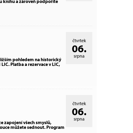
ou knihu a zároveň podpoříte
čtvrtek
06.
srpna
ližším pohledem na historický
IC. Platba a rezervace v LIC,
čtvrtek
06.
srpna
rze zapojení všech smyslů,
a louce můžete sednout. Program