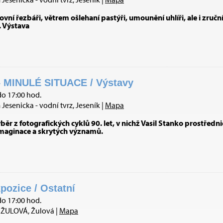
vní řezbáři, větrem ošlehaní pastýři, umounění uhlíři, ale i zruční
. Výstava
 MINULÉ SITUACE / Výstavy
do 17:00 hod.
esenicka - vodní tvrz, Jeseník |
Mapa
ěr z fotografických cyklů 90. let, v nichž Vasil Stanko prostřed
imaginace a skrytých významů.
pozice / Ostatní
do 17:00 hod.
ŽULOVÁ, Žulová |
Mapa