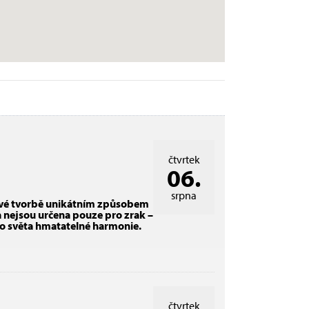
čtvrtek
06.
srpna
 své tvorbě unikátním způsobem
a nejsou určena pouze pro zrak –
do světa hmatatelné harmonie.
čtvrtek