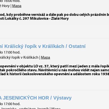
do 16:00 hod.
é Hory |
Mapa
od, kdy proběhne vernisáž a dále pak po dobu celých prázdnin b
osti Lokálky č. 297 Mikulovice - Zlaté Hory
Králický řopík v Králíkách / Ostatní
do 17:00 hod.
ický řopík v Králíkách |
Mapa
evnění v objektu LO vz. 37, který patří mezi jeden z mála řopík
ak pokročilého stavu. Návštěvníci u nás mohou vidět nejen samo
klad k historii československého opevnění a událostem roku 1938 
 JESENICKÝCH HOR / Výstavy
do 17:00 hod.
esenicka - vodní tvrz, Jeseník |
Mapa