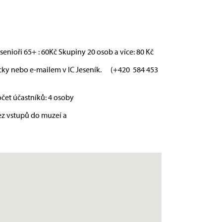
 senioři 65+ : 60Kč Skupiny 20 osob a více: 80 Kč
icky nebo e-mailem v IC Jeseník. (+420 584 453
čet účastníků: 4 osoby
ez vstupů do muzeí a