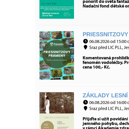
ponořit do světa fanta
Nadační fond dětské on
PRIESSNITZOVY
06.08.2026 od 15:00 
Sraz před LIC PLL, Je
Komentovaná prohlídka 
fenomén vodoléčby. Prov
cena 100,- Kč.
ZÁKLADY LESNÍ 
06.08.2026 od 16:00 
Sraz před LIC PLL, Je
Přijďte si užít povídán
jemného pohybu, dechu 
v rámci Akademie zdra