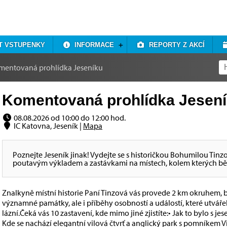
T VSTUPENKY
INFORMACE
REPORTY Z AKCÍ
mentovaná prohlídka Jeseníku
Komentovaná prohlídka Jeseník
08.08.2026 od 10:00 do 12:00 hod.
IC Katovna, Jeseník |
Mapa
Poznejte Jeseník jinak! Vydejte se s historičkou Bohumilou T
poutavým výkladem a zastávkami na místech, kolem kterých běž
Znalkyně místní historie Paní Tinzová vás provede 2 km okruhem, 
významné památky, ale i příběhy osobností a událostí, které utváře
lázní.Čeká vás 10 zastavení, kde mimo jiné zjistíte:• Jak to bylo s 
Kde se nachází elegantní vilová čtvrť a anglický park s pomníkem V