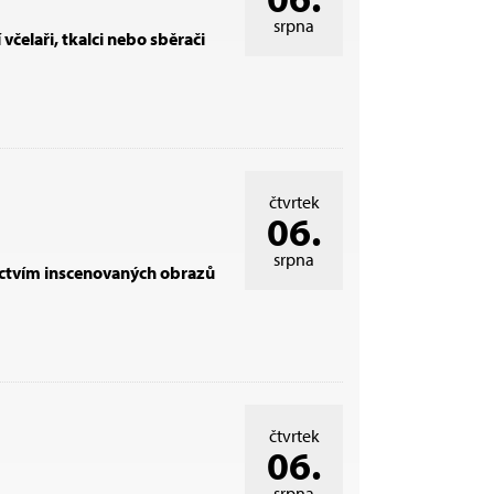
srpna
 včelaři, tkalci nebo sběrači
čtvrtek
06.
srpna
nictvím inscenovaných obrazů
čtvrtek
06.
srpna