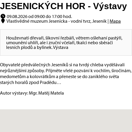
JESENICKÝCH HOR - Výstavy
09.08.2026 od 09:00 do 17:00 hod.
Vlastivědné muzeum Jesenicka - vodní tvrz, Jeseník |
Mapa
Houževnatí dřevaři, šikovní řezbáři, větrem ošlehaní pastýři,
umounění uhlíři, ale i zruční včelaři, tkalci nebo sběrači
lesních plodů a bylinek. Výstava
Obyvatelé předválečných Jeseníků si na tvrdý chleba vydělávali
nejrůznějšími způsoby. Přijměte vřelé pozvání k vochlím, širočinám,
medometům a kolovrátkům a přeneste se do zaniklého světa
starých horalů zpod Pradědu…
Autor výstavy: Mgr. Matěj Matela