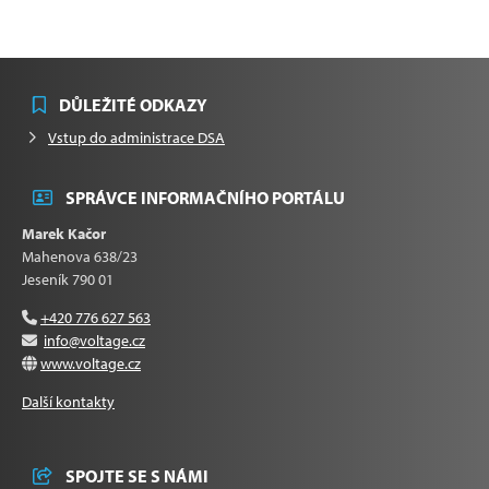
DŮLEŽITÉ ODKAZY
Vstup do administrace DSA
SPRÁVCE INFORMAČNÍHO PORTÁLU
Marek Kačor
Mahenova 638/23
Jeseník 790 01
+420 776 627 563
info@voltage.cz
www.voltage.cz
Další kontakty
SPOJTE SE S NÁMI