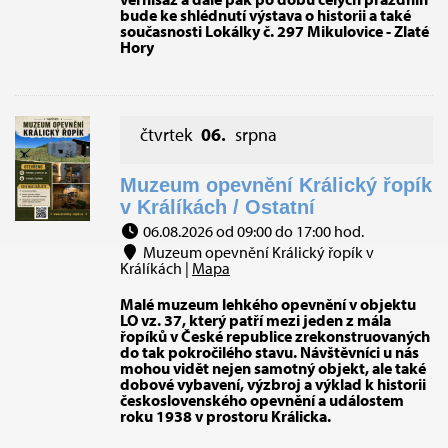
bude ke shlédnutí výstava o historii a také
současnosti Lokálky č. 297 Mikulovice - Zlaté
Hory
čtvrtek
06.
srpna
Muzeum opevnění Králický řopík
v Králíkách / Ostatní
06.08.2026 od 09:00 do 17:00 hod.
Muzeum opevnění Králický řopík v
Králíkách |
Mapa
Malé muzeum lehkého opevnění v objektu
LO vz. 37, který patří mezi jeden z mála
řopíků v České republice zrekonstruovaných
do tak pokročilého stavu. Návštěvníci u nás
mohou vidět nejen samotný objekt, ale také
dobové vybavení, výzbroj a výklad k historii
československého opevnění a událostem
roku 1938 v prostoru Králicka.