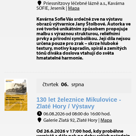
Priessnitzovy léčebné lázně a.s., Kavárna
SOFIE, Jeseník |
Mapa
Kavárna Sofie Vás srdečně zve na výstavu
obrazů výtvarnice Jany Štolbové. Autorka ve
své tvorbě unikátním způsobem propojuje
malbu s výraznou strukturou, reliéfními
prvky a přírodní symbolikou. Její díla nejsou
určena pouze pro zrak – skrze hluboké
textury, motivy kapradin, spirál a zemitých
tónů diváka doslova vtahují do světa
hmatatelné harmonie.
čtvrtek
06.
srpna
130 let železnice Mikulovice -
Zlaté Hory / Výstavy
06.08.2026 od 08:00 do 16:00 hod.
Galerie Zlatá 92, Zlaté Hory |
Mapa
Od 26.6.2026 v 17:00 hod, kdy proběhne
vernisáž a dále pak po dobu celých prázdnin