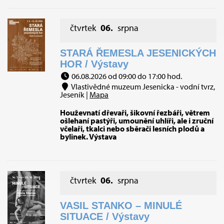
čtvrtek
06.
srpna
STARÁ ŘEMESLA JESENICKÝCH
HOR / Výstavy
06.08.2026 od 09:00 do 17:00 hod.
Vlastivědné muzeum Jesenicka - vodní tvrz,
Jeseník |
Mapa
Houževnatí dřevaři, šikovní řezbáři, větrem
ošlehaní pastýři, umounění uhlíři, ale i zruční
včelaři, tkalci nebo sběrači lesních plodů a
bylinek. Výstava
čtvrtek
06.
srpna
VASIL STANKO – MINULÉ
SITUACE / Výstavy