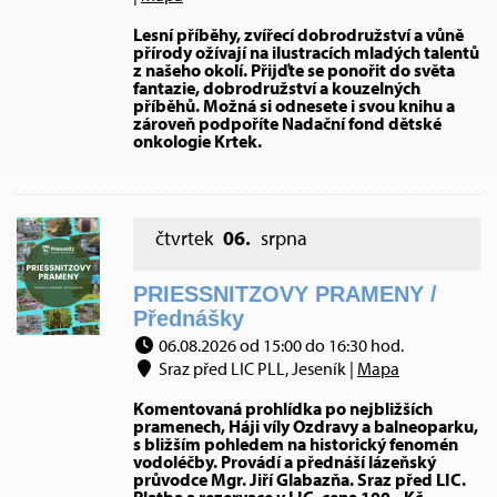
Lesní příběhy, zvířecí dobrodružství a vůně
přírody ožívají na ilustracích mladých talentů
z našeho okolí. Přijďte se ponořit do světa
fantazie, dobrodružství a kouzelných
příběhů. Možná si odnesete i svou knihu a
zároveň podpoříte Nadační fond dětské
onkologie Krtek.
čtvrtek
06.
srpna
PRIESSNITZOVY PRAMENY /
Přednášky
06.08.2026 od 15:00 do 16:30 hod.
Sraz před LIC PLL, Jeseník |
Mapa
Komentovaná prohlídka po nejbližších
pramenech, Háji víly Ozdravy a balneoparku,
s bližším pohledem na historický fenomén
vodoléčby. Provádí a přednáší lázeňský
průvodce Mgr. Jiří Glabazňa. Sraz před LIC.