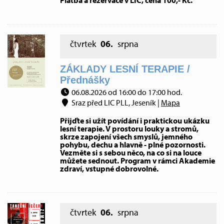
Platba a rezervace v LIC, cena 100,- Kč.
čtvrtek
06.
srpna
ZÁKLADY LESNÍ TERAPIE /
Přednášky
06.08.2026 od 16:00 do 17:00 hod.
Sraz před LIC PLL, Jeseník |
Mapa
Přijďte si užít povídání i praktickou ukázku
lesní terapie. V prostoru louky a stromů,
skrze zapojení všech smyslů, jemného
pohybu, dechu a hlavně - plné pozornosti.
Vezměte si s sebou něco, na co si na louce
můžete sednout. Program v rámci Akademie
zdraví, vstupné dobrovolné.
čtvrtek
06.
srpna