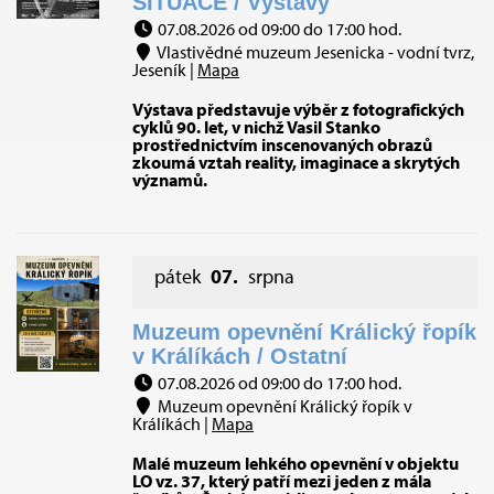
SITUACE / Výstavy
07.08.2026 od 09:00 do 17:00 hod.
Vlastivědné muzeum Jesenicka - vodní tvrz,
Jeseník |
Mapa
Výstava představuje výběr z fotografických
cyklů 90. let, v nichž Vasil Stanko
prostřednictvím inscenovaných obrazů
zkoumá vztah reality, imaginace a skrytých
významů.
pátek
07.
srpna
Muzeum opevnění Králický řopík
v Králíkách / Ostatní
07.08.2026 od 09:00 do 17:00 hod.
Muzeum opevnění Králický řopík v
Králíkách |
Mapa
Malé muzeum lehkého opevnění v objektu
LO vz. 37, který patří mezi jeden z mála