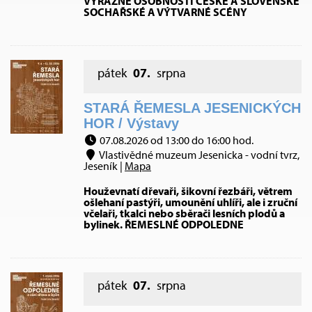
VÝRAZNÉ OSOBNOSTI ČESKÉ A SLOVENSKÉ
SOCHAŘSKÉ A VÝTVARNÉ SCÉNY
pátek
07.
srpna
STARÁ ŘEMESLA JESENICKÝCH
HOR / Výstavy
07.08.2026 od 13:00 do 16:00 hod.
Vlastivědné muzeum Jesenicka - vodní tvrz,
Jeseník |
Mapa
Houževnatí dřevaři, šikovní řezbáři, větrem
ošlehaní pastýři, umounění uhlíři, ale i zruční
včelaři, tkalci nebo sběrači lesních plodů a
bylinek. ŘEMESLNÉ ODPOLEDNE
pátek
07.
srpna