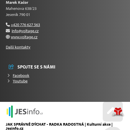
Marek Kačor
Mahenova 638/23
Jeseník 790 01
+420 776 627 563
info@voltage.cz
www.voltage.cz
Další kontakty
SPOJTE SE S NÁMI
Facebook
Youtube
Go u
JAK SPRÁVNĚ DÝCHAT - RADKA RADOSTNÁ | Kulturní akce |
Jesinfo.cz