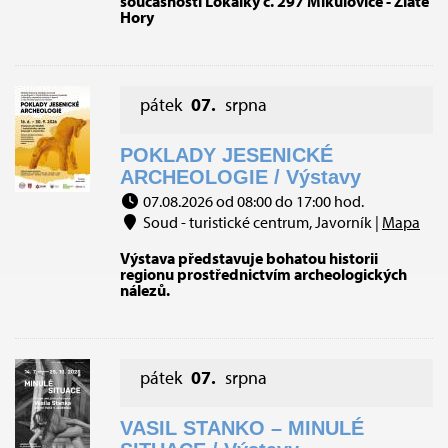
současnosti Lokálky č. 297 Mikulovice - Zlaté
Hory
pátek
07.
srpna
POKLADY JESENICKÉ
ARCHEOLOGIE / Výstavy
07.08.2026 od 08:00 do 17:00 hod.
Soud - turistické centrum, Javorník |
Mapa
Výstava představuje bohatou historii
regionu prostřednictvím archeologických
nálezů.
pátek
07.
srpna
VASIL STANKO – MINULÉ