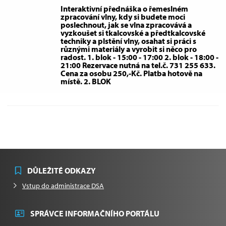
Interaktivní přednáška o řemeslném
zpracování vlny, kdy si budete moci
poslechnout, jak se vlna zpracovává a
vyzkoušet si tkalcovské a předtkalcovské
techniky a plstění vlny, osahat si práci s
různými materiály a vyrobit si něco pro
radost. 1. blok - 15:00 - 17:00 2. blok - 18:00 -
21:00 Rezervace nutná na tel.č. 731 255 633.
Cena za osobu 250,-Kč. Platba hotově na
místě. 2. BLOK
DŮLEŽITÉ ODKAZY
Vstup do administrace DSA
SPRÁVCE INFORMAČNÍHO PORTÁLU