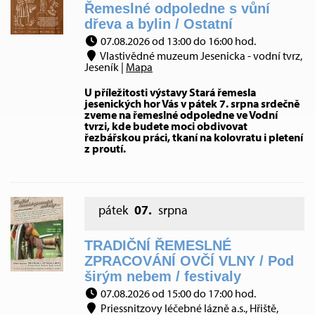
Řemeslné odpoledne s vůní
dřeva a bylin / Ostatní
07.08.2026 od 13:00 do 16:00 hod.
Vlastivědné muzeum Jesenicka - vodní tvrz,
Jeseník |
Mapa
U příležitosti výstavy Stará řemesla
jesenických hor Vás v pátek 7. srpna srdečně
zveme na řemeslné odpoledne ve Vodní
tvrzi, kde budete moci obdivovat
řezbářskou práci, tkaní na kolovratu i pletení
z proutí.
pátek
07.
srpna
TRADIČNÍ ŘEMESLNÉ
ZPRACOVÁNÍ OVČÍ VLNY / Pod
širým nebem / festivaly
07.08.2026 od 15:00 do 17:00 hod.
Priessnitzovy léčebné lázně a.s., Hřiště,