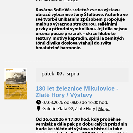
Kavárna Sofie Vás srdečně zve na výstavu
obrazů výtvarnice Jany Štolbové. Autorka ve
své tvorbě unikátním způsobem propojuje
malbu s výraznou strukturou, reliéfními
prvky a přírodní symbolikou. Její díla nejsou
určena pouze pro zrak – skrze hluboké
textury, motivy kapradin, spirál a zemitých
tónů diváka doslova vtahují do světa
hmatatelné harmonie.
pátek
07.
srpna
130 let železnice Mikulovice -
Zlaté Hory / Výstavy
07.08.2026 od 08:00 do 16:00 hod.
Galerie Zlatá 92, Zlaté Hory |
Mapa
Od 26.6.2026 v 17:00 hod, kdy proběhne
vernisáž a dále pak po dobu celých prázdnin
bude ke shlédnutí výstava o historii a také