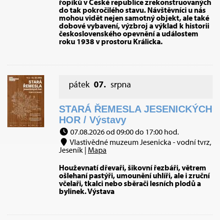
řopíků v České republice zrekonstruovaných
do tak pokročilého stavu. Návštěvníci u nás
mohou vidět nejen samotný objekt, ale také
dobové vybavení, výzbroj a výklad k historii
československého opevnění a událostem
roku 1938 v prostoru Králicka.
pátek
07.
srpna
STARÁ ŘEMESLA JESENICKÝCH
HOR / Výstavy
07.08.2026 od 09:00 do 17:00 hod.
Vlastivědné muzeum Jesenicka - vodní tvrz,
Jeseník |
Mapa
Houževnatí dřevaři, šikovní řezbáři, větrem
ošlehaní pastýři, umounění uhlíři, ale i zruční
včelaři, tkalci nebo sběrači lesních plodů a
bylinek. Výstava