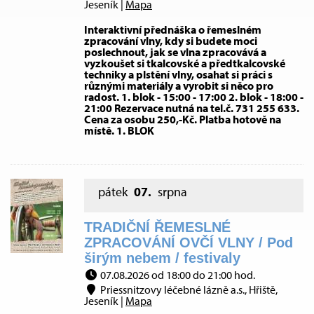
Jeseník |
Mapa
Interaktivní přednáška o řemeslném
zpracování vlny, kdy si budete moci
poslechnout, jak se vlna zpracovává a
vyzkoušet si tkalcovské a předtkalcovské
techniky a plstění vlny, osahat si práci s
různými materiály a vyrobit si něco pro
radost. 1. blok - 15:00 - 17:00 2. blok - 18:00 -
21:00 Rezervace nutná na tel.č. 731 255 633.
Cena za osobu 250,-Kč. Platba hotově na
místě. 1. BLOK
pátek
07.
srpna
TRADIČNÍ ŘEMESLNÉ
ZPRACOVÁNÍ OVČÍ VLNY / Pod
širým nebem / festivaly
07.08.2026 od 18:00 do 21:00 hod.
Priessnitzovy léčebné lázně a.s., Hřiště,
Jeseník |
Mapa