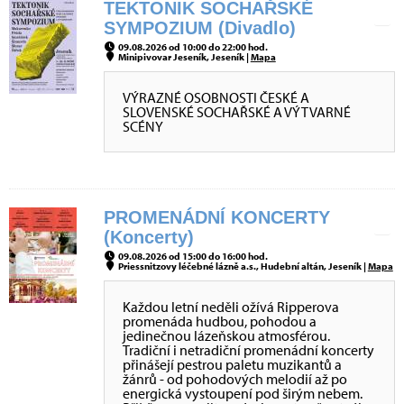
TEKTONIK SOCHAŘSKÉ
SYMPOZIUM (Divadlo)
09.08.2026 od 10:00 do 22:00 hod.
Minipivovar Jeseník, Jeseník |
Mapa
VÝRAZNÉ OSOBNOSTI ČESKÉ A
SLOVENSKÉ SOCHAŘSKÉ A VÝTVARNÉ
SCÉNY
PROMENÁDNÍ KONCERTY
(Koncerty)
09.08.2026 od 15:00 do 16:00 hod.
Priessnitzovy léčebné lázně a.s., Hudební altán, Jeseník |
Mapa
Každou letní neděli ožívá Ripperova
promenáda hudbou, pohodou a
jedinečnou lázeňskou atmosférou.
Tradiční i netradiční promenádní koncerty
přinášejí pestrou paletu muzikantů a
žánrů - od pohodových melodií až po
energická vystoupení pod širým nebem.