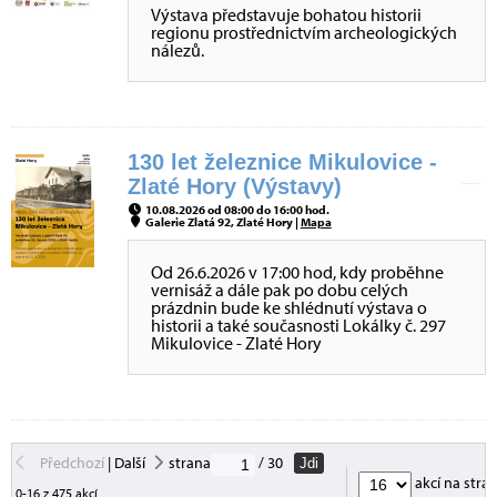
Výstava představuje bohatou historii
regionu prostřednictvím archeologických
nálezů.
130 let železnice Mikulovice -
Zlaté Hory (Výstavy)
10.08.2026 od 08:00 do 16:00 hod.
Galerie Zlatá 92, Zlaté Hory |
Mapa
Od 26.6.2026 v 17:00 hod, kdy proběhne
vernisáž a dále pak po dobu celých
prázdnin bude ke shlédnutí výstava o
historii a také současnosti Lokálky č. 297
Mikulovice - Zlaté Hory
Předchozí
|
Další
strana
/ 30
Jdi
akcí na stra
0-16 z 475 akcí