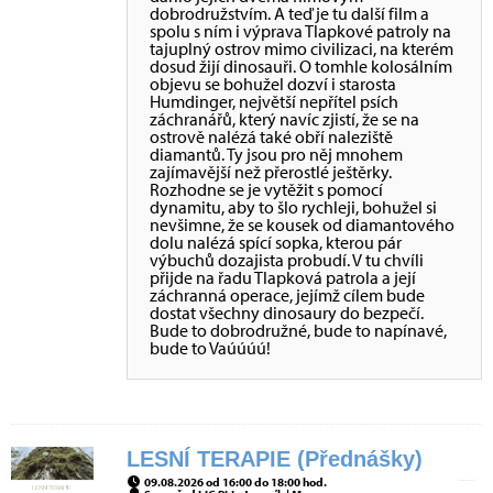
dobrodružstvím. A teď je tu další film a
spolu s ním i výprava Tlapkové patroly na
tajuplný ostrov mimo civilizaci, na kterém
dosud žijí dinosauři. O tomhle kolosálním
objevu se bohužel dozví i starosta
Humdinger, největší nepřítel psích
záchranářů, který navíc zjistí, že se na
ostrově nalézá také obří naleziště
diamantů. Ty jsou pro něj mnohem
zajímavější než přerostlé ještěrky.
Rozhodne se je vytěžit s pomocí
dynamitu, aby to šlo rychleji, bohužel si
nevšimne, že se kousek od diamantového
dolu nalézá spící sopka, kterou pár
výbuchů dozajista probudí. V tu chvíli
přijde na řadu Tlapková patrola a její
záchranná operace, jejímž cílem bude
dostat všechny dinosaury do bezpečí.
Bude to dobrodružné, bude to napínavé,
bude to Vaúúúú!
LESNÍ TERAPIE (Přednášky)
09.08.2026 od 16:00 do 18:00 hod.