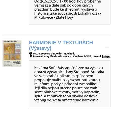
Od 26.6.2026 v 17:00 hod, kdy proběhne
vernisáž a dále pak po dobu celých
prázdnin bude ke shlédnutí výstava o
historii a také současnosti Lokálky č. 297
Mikulovice - Zlaté Hory
HARMONIE V TEXTURÁCH
(Výstavy)
09.08.2026 od 08:00 do 19:00 hod.
Priessnitzovy léčebné lázně a.s., Kavárna SOFIE, Jeseník |
Mapa
Kavárna Sofie Vás srdečně zve na výstavu
obrazů výtvarnice Jany Štolbové. Autorka
ve své tvorbě unikátním způsobem
propojuje malbu s výraznou strukturou,
reliéfními prvky a přírodní symbolikou.
Její díla nejsou určena pouze pro zrak –
skrze hluboké textury, motivy kapradin,
spirál a zemitých tónů diváka doslova
vtahují do světa hmatatelné harmonie.