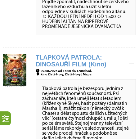
Přijďte zpomalit, nadechnout se čerstvého
lázeňského vzduchu a užít si letní
odpoledne v kulisách Hudebního altánu.
☺ KAŽDOU LETNÍ NEDĚLI OD 15:00 ☺
HUDEBNÍ ALTÁN NA RIPPEROVĚ
PROMENÁDĚ JESENICKÁ DVANÁCTKA
TLAPKOVÁ PATROLA:
DINOSAUŘÍ FILM (Kino)
09.08.2026 od 15:00 do 17:00 hod.
kino Zlaté Hory, Zlaté Hory |
Mapa
Tlapková patrola je bezesporu jedním z
největších fenoménů současnosti. Psí
záchranáře, kteří umějí létat s letadlem
(kříženkyně Skye), hasit požáry (dalmatin
Marshall), strážit zákon (německý ovčák
Chase) a dělat spoustu dalších užitečných
věcí (ostatní čtyřnozí chlupáči), milují děti
po celém světě. Stejnojmenný televizní
seriál láme rekordy ve sledovanosti, stejně
se vede prodeji hraček a podobně se
dařilo jejich dvěma filmovým