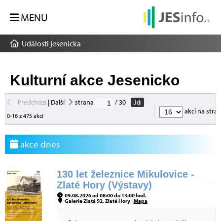
MENU
Události jesenicka
Kulturní akce Jesenicko
Předchozí
|
Další
strana
/ 30
Jdi
akcí na stra
0-16 z 475 akcí
akce dnes
130 let železnice Mikulovice -
Zlaté Hory (Výstavy)
09.08.2026 od 08:00 do 13:00 hod.
Galerie Zlatá 92, Zlaté Hory |
Mapa