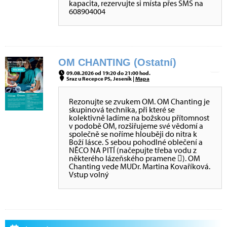
kapacita, rezervujte si místa přes SMS na
608904004
OM CHANTING (Ostatní)
09.08.2026 od 19:20 do 21:00 hod.
Sraz u Recepce PS, Jeseník |
Mapa
Rezonujte se zvukem OM. OM Chanting je
skupinová technika, při které se
kolektivně ladíme na božskou přítomnost
v podobě OM, rozšiřujeme své vědomí a
společně se noříme hlouběji do nitra k
Boží lásce. S sebou pohodlné oblečení a
NĚCO NA PITÍ (načepujte třeba vodu z
některého lázeňského pramene ). OM
Chanting vede MUDr. Martina Kovaříková.
Vstup volný