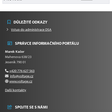
DŮLEŽITÉ ODKAZY
Vstup do administrace DSA
SPRÁVCE INFORMAČNÍHO PORTÁLU
Marek Kačor
Mahenova 638/23
Jeseník 790 01
+420 776 627 563
info@voltage.cz
www.voltage.cz
Další kontakty
SPOJTE SE S NÁMI