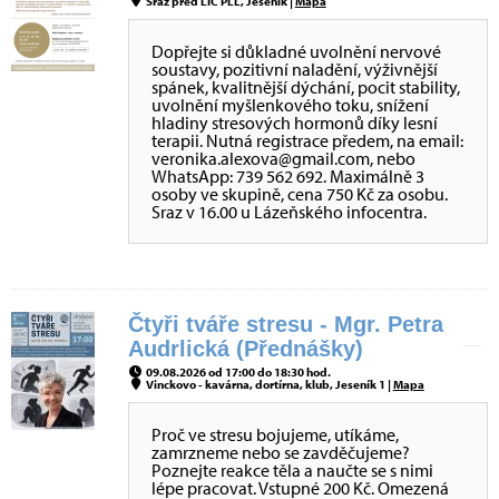
Sraz před LIC PLL, Jeseník |
Mapa
Dopřejte si důkladné uvolnění nervové
soustavy, pozitivní naladění, výživnější
spánek, kvalitnější dýchání, pocit stability,
uvolnění myšlenkového toku, snížení
hladiny stresových hormonů díky lesní
terapii. Nutná registrace předem, na email:
veronika.alexova@gmail.com, nebo
WhatsApp: 739 562 692. Maximálně 3
osoby ve skupině, cena 750 Kč za osobu.
Sraz v 16.00 u Lázeňského infocentra.
Čtyři tváře stresu - Mgr. Petra
Audrlická (Přednášky)
09.08.2026 od 17:00 do 18:30 hod.
Vinckovo - kavárna, dortírna, klub, Jeseník 1 |
Mapa
Proč ve stresu bojujeme, utíkáme,
zamrzneme nebo se zavděčujeme?
Poznejte reakce těla a naučte se s nimi
lépe pracovat. Vstupné 200 Kč. Omezená