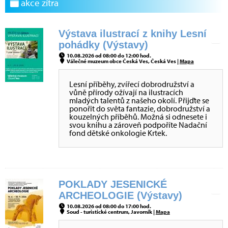
akce zítra
Výstava ilustrací z knihy Lesní
pohádky (Výstavy)
10.08.2026 od 08:00 do 12:00 hod.
Válečné muzeum obce Česká Ves, Česká Ves |
Mapa
Lesní příběhy, zvířecí dobrodružství a
vůně přírody ožívají na ilustracích
mladých talentů z našeho okolí. Přijďte se
ponořit do světa fantazie, dobrodružství a
kouzelných příběhů. Možná si odnesete i
svou knihu a zároveň podpoříte Nadační
fond dětské onkologie Krtek.
POKLADY JESENICKÉ
ARCHEOLOGIE (Výstavy)
10.08.2026 od 08:00 do 17:00 hod.
Soud - turistické centrum, Javorník |
Mapa