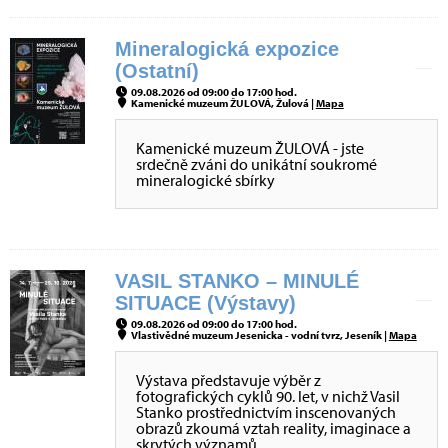
Mineralogická expozice
(Ostatní)
09.08.2026 od 09:00 do 17:00 hod.
Kamenické muzeum ŽULOVÁ, Žulová |
Mapa
Kamenické muzeum ŽULOVÁ - jste
srdečně zváni do unikátní soukromé
mineralogické sbírky
VASIL STANKO – MINULÉ
SITUACE (Výstavy)
09.08.2026 od 09:00 do 17:00 hod.
Vlastivědné muzeum Jesenicka - vodní tvrz, Jeseník |
Mapa
Výstava představuje výběr z
fotografických cyklů 90. let, v nichž Vasil
Stanko prostřednictvím inscenovaných
obrazů zkoumá vztah reality, imaginace a
skrytých významů.