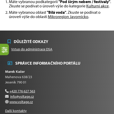
Máte vybranou podkategorii
"Pod širým nebem / festivaly"
.
Zkuste se podívat o úroveň výše do kategorie
Kulturní akce
.
Máte vybranou oblast
"Bílá voda"
. Zkuste se podívat o
úroveň výše do oblasti
Mikroregion Javornicko
.
DŮLEŽITÉ ODKAZY
Vstup do administrace DSA
SPRÁVCE INFORMAČNÍHO PORTÁLU
Marek Kačor
Mahenova 638/23
Jeseník 790 01
+420 776 627 563
info@voltage.cz
www.voltage.cz
Další kontakty