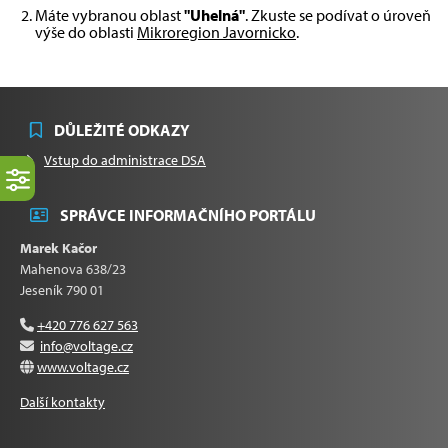
Máte vybranou oblast
"Uhelná"
. Zkuste se podívat o úroveň
výše do oblasti
Mikroregion Javornicko
.
DŮLEŽITÉ ODKAZY
Vstup do administrace DSA
SPRÁVCE INFORMAČNÍHO PORTÁLU
Marek Kačor
Mahenova 638/23
Jeseník 790 01
+420 776 627 563
info@voltage.cz
www.voltage.cz
Další kontakty